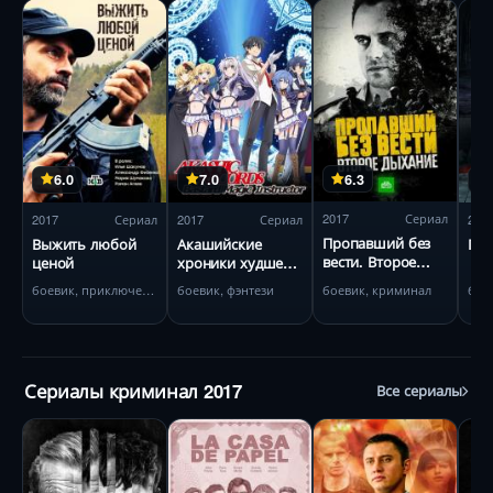
6.3
6.0
7.0
2017
Сериал
2017
Сериал
2017
Сериал
201
Пропавший без
Выжить любой
Акашийские
Пад
вести. Второе
ценой
хроники худшего
дыхание
преподавателя
боевик, криминал
боевик, приключения
боевик, фэнтези
бое
магии
Сериалы криминал 2017
Все сериалы