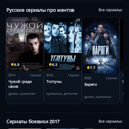
Русские сериалы про ментов
Все сериалы
6.9
6.3
7.7
2014
Сериал
2012
Сериал
201
2022
Сериал
Чужой среди
Топтуны
Ме
Варяги
своих
драма, криминал
криминал, детектив
три
драма, криминал
Сериалы боевики 2017
Все сериалы