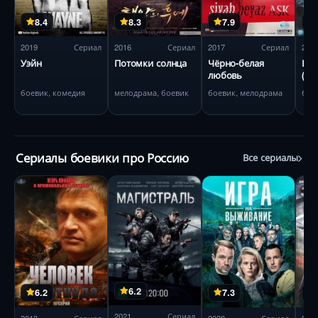
8.4
8.3
7.9
2019
Сериал
2016
Сериал
2017
Сериал
201
Уэйн
Потомки солнца
Чёрно-белая
Вол
любовь
(Об
боевик, комедия
мелодрама, боевик
боевик, мелодрама
бое
Сериалы боевики про Россию
Все сериалы
6.2
6.2
7.3
2021
Сериал
2013
Сериал
2020
Сериал
201