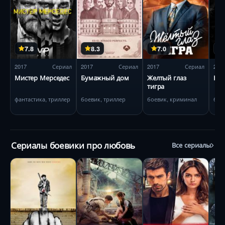
7.8
8.3
7.0
2017
Сериал
2017
Сериал
2017
Сериал
201
Мистер Мерседес
Бумажный дом
Желтый глаз
Кар
тигра
фантастика, триллер
боевик, триллер
боевик, криминал
бое
Сериалы боевики про любовь
Все сериалы