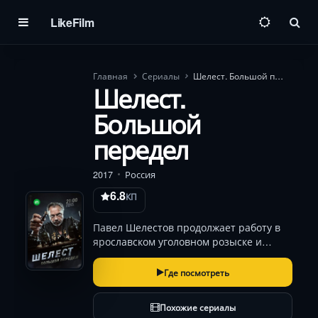
LikeFilm
Пои
Главная
Сериалы
Шелест. Большой передел
Шелест.
Большой
передел
2017
Россия
6.8
КП
Павел Шелестов продолжает работу в
ярославском уголовном розыске и
пытается построить стабильные
отношения с Алиной Большовой,
Где посмотреть
вдовой главы преступной группировки.
После потери мужа героиня получает в
Похожие сериалы
наследство огромное…