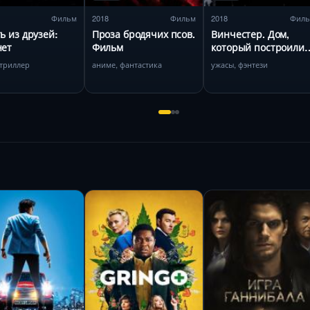
Фильм
2018
Фильм
2018
Фил
ь из друзей:
Проза бродячих псов.
Винчестер. Дом,
нет
Фильм
который построили
призраки
 триллер
аниме, фантастика
ужасы, фэнтези