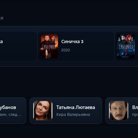
ке
ка
Синичка 3
2020
Губанов
Татьяна Лютаева
Вл
Игорь Левин, следователь
Кира Валерьевна
пр