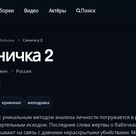
борки
Видео
Актёры
Поиск
Фильмы
Синичка 2
ничка 2
мин.
Россия
криминал
мелодрама
с уникальным методом анализа личности погружается в
ертельным исходом. Последние слова жертвы о бабочках
зывают на связь с давними нераскрытыми убийствами. 