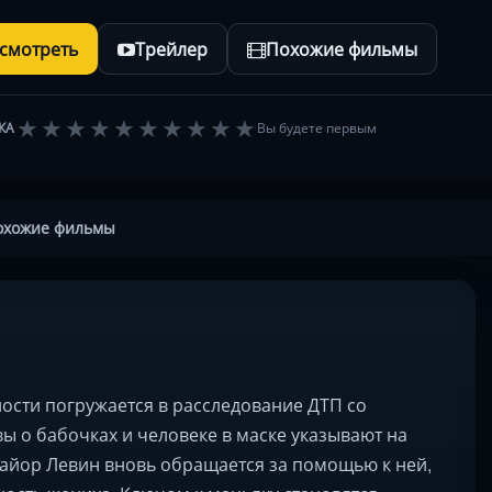
осмотреть
Трейлер
Похожие фильмы
★
★
★
★
★
★
★
★
★
★
КА
Вы будете первым
охожие фильмы
ости погружается в расследование ДТП со
ы о бабочках и человеке в маске указывают на
айор Левин вновь обращается за помощью к ней,