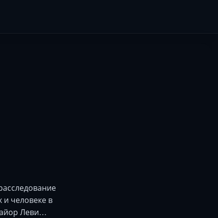
 расследование
 и человеке в
Майор Леви…