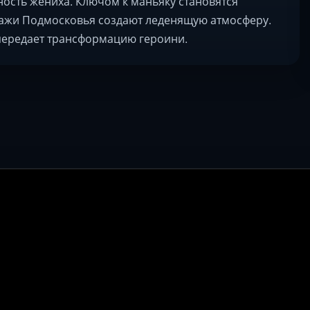
ность жениха. Ключом к маньяку становятся
зажи Подмосковья создают леденящую атмосферу.
передает трансформацию героини.