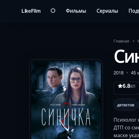
LikeFilm
Фильмы
Сериалы
Под
Главная
Си
2018
45 
6.8
КП
детектив
Психолог 
ДТП со см
маске ука