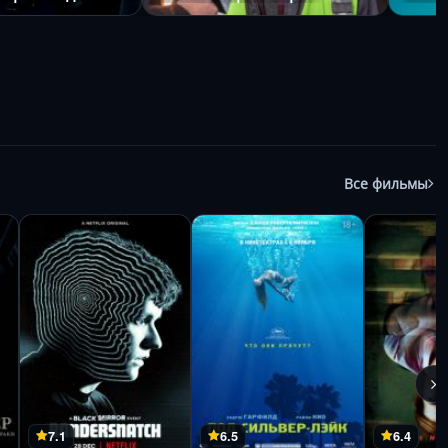
Все фильмы
7.1
6.5
6.4