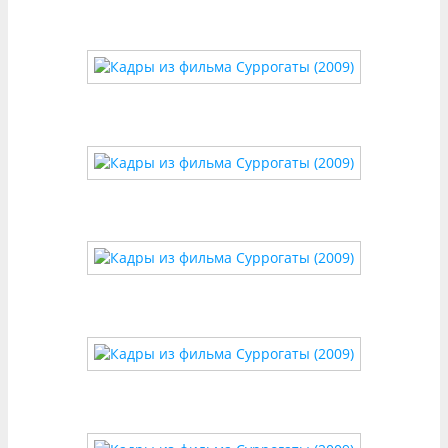
рассыпаются при столкновении с реальностью.
Это символизирует ложную безопасность
цифрового мира. Резкие переходы между CGI-
фонами и практическими декорациями
усиливают ощущение фальши.
Кадр 3: «Диалог в зоне отчуждения»
Героиня в рваной одежде стоит на фоне
разрушенного здания, а ее оппонент —
безупречный суррогат в костюме. Контраст
фактур (грубый бетон vs. глянцевый пластик) и
композиция кадра (они разделены трещиной в
стене) визуализируют главный конфликт:
человечество против машин.
3. Почему эти кадры запоминаются?