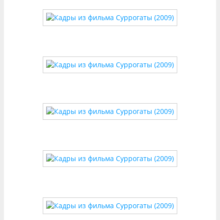
экшн-сценах строится на резких сменах ракурсов,
чтобы подчеркнуть хрупкость искусственной
реальности.
2. Знаковые кадры и их смысл
Кадр 1: «Зеркальное отражение»
В одной из сцен герой Брюса Уиллиса смотрит на
своего суррогата через зеркало. Визуальный
прием с двойным отражением (человек vs.
аватар) метафорично показывает внутренний
раскол: технология стала барьером между
людьми и их истинными эмоциями.
Кадр 2: «Погоня через виртуальный город»
Камера движется с высоты птичьего полета,
демонстрируя безупречные улицы, которые