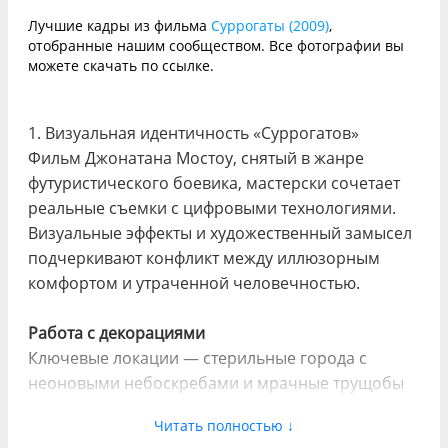
Лучшие кадры из фильма
Суррогаты (2009)
,
отобранные нашим сообществом. Все фотографии вы
можете скачать по ссылке.
1. Визуальная идентичность «Суррогатов»
Фильм Джонатана Мостоу, снятый в жанре
футуристического боевика, мастерски сочетает
реальные съемки с цифровыми технологиями.
Визуальные эффекты и художественный замысел
подчеркивают конфликт между иллюзорным
комфортом и утраченной человечностью.
Работа с декорациями
Ключевые локации — стерильные города с
неоновыми небоскребами и мрачные трущобы
«реальных зон». Контраст между мирами
Читать полностью ↓
символизирует разрыв технологий и природы: