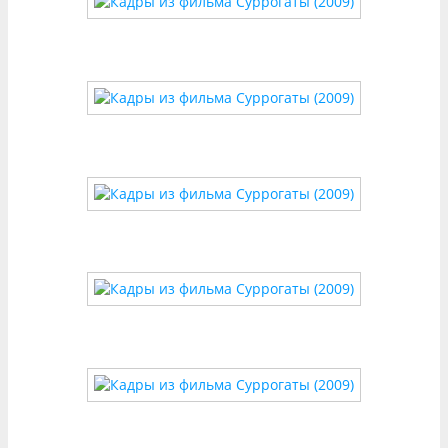
Эмоциональный посыл
Зритель ощущает тревогу от тотального контроля
технологий, но также — ностальгию по
«настоящему». Например, сцены в реальных
трущобах вызывают дискомфорт, но
одновременно кажутся более живыми, чем
безупречный цифровой мир.
Технические «фишки»
—
Игра с бликами
: Суррогаты всегда подсвечены
так, будто их кожа отражает экраны гаджетов.
—
Симметрия и асимметрия
: В виртуальном
мире кадры выстроены идеально, а в реальном
— нарочито «сдвинуты».
—
Цветовые переходы
: Когда персонажи
переключаются между аватарами, палитра
меняется мгновенно, создавая эффект цифрового
скачка.