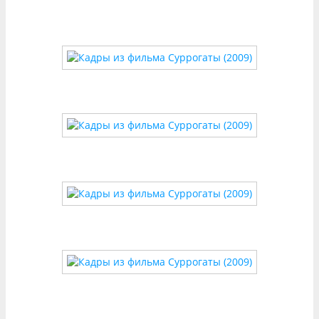
гладкие поверхности суррогатов vs. ржавые
стены, грязь и хаос в местах, где живут люди без
аватаров.
Использование CGI
Компьютерная графика создает «идеальных»
суррогатов — их кожа сияет неестественным
блеском, движения слишком плавные, а лица
лишены мимических морщин. Это визуально
отделяет их от реальных персонажей, чьи
образы нарочито приземлены (мешки под
глазами, потрескавшиеся губы).
Операторские приемы
Освещение играет ключевую роль: холодные
синие тона доминируют в сценах с аватарами,
тогда как реальный мир погружен в тусклые
желто-коричневые оттенки. Динамика кадра в