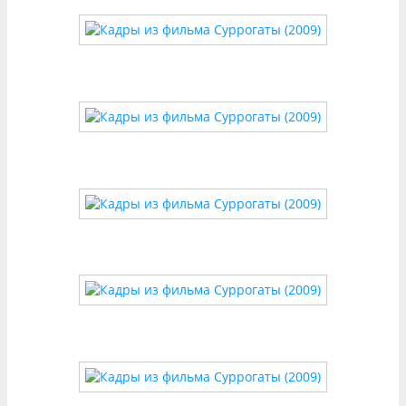
Графика фильма, визуальные эффекты и
операторские приемы «Суррогатов» не просто
украшают сюжет, но становятся частью
нарратива. Символика кадров, контрастные
цветовые палитры и интеграция CGI с реальными
съемками подчеркивают главную тему —
опасность зависимости от технологий. Этот
лаконичный боевик заставляет задуматься: что
делает нас людьми — совершенные аватары или
несовершенная реальность?