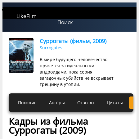
LikeFilm
Поиск
Суррогаты (фильм, 2009)
Surrogates
В мире будущего человечество
прячется за идеальными
андроидами, пока серия
загадочных убийств не вскрывает
трещину в утопии.
Похожие
Актёры
Отзывы
Цитаты
К
Кадры из фильма
Суррогаты (2009)