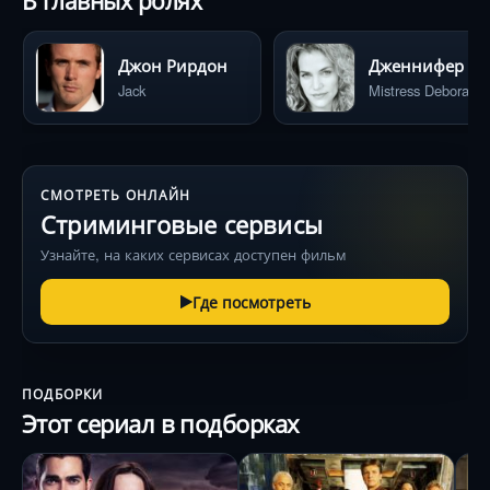
В главных ролях
Джон Рирдон
Дженнифер Кэ
Jack
Mistress Deborah
СМОТРЕТЬ ОНЛАЙН
Стриминговые сервисы
Узнайте, на каких сервисах доступен фильм
Где посмотреть
ПОДБОРКИ
Этот сериал в подборках