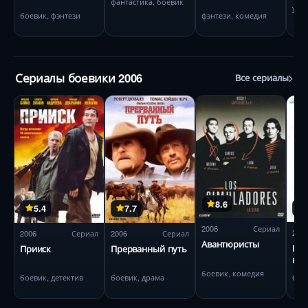
фантастика, боевик
ужа
боевик, фэнтези
фэнтези, комедия
Сериалы боевики 2006
Все сериалы
8.6
5.4
7.7
2006
Сериал
200
2006
Сериал
2006
Сериал
Авантюристы
Бор
Прииск
Прерванный путь
вре
— н
боевик, комедия
бое
боевик, детектив
боевик, драма