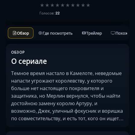
★
★
★
★
★
★
★
★
★
★
Голосов:
22
Обзор
Где посмотреть
Трейлер
Похожие 
ОБЗОР
О сериале
Темное время настало в Камелоте, неведомые
напасти угрожают королевству, у которого
больше нет настоящего покровителя и
защитника, но Мерлин вернулся, чтобы найти
достойною замену королю Артуру, и
возможно, Джек, уличный фокусник и воришка
по совместительству, и есть тот, кого он ищет…