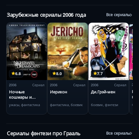
Зарубежные сериалы 2006 года
Все сериалы
6.8
8.0
7.7
200
2006
Сериал
2006
Сериал
2006
Сериал
Пр
Ночные
Иерихон
Ди.Грэй-мен
гал
кошмары и
ко
фантастические
фан
ужасы, фантастика
фантастика, боевик
боевик, фэнтези
видения: По
рассказам
Стивена Кинга
Сериалы фэнтези про Грааль
Все сериалы