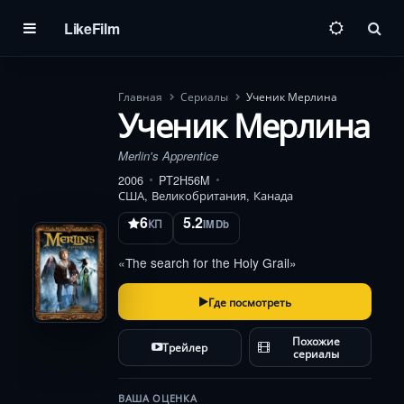
LikeFilm
Пои
Главная
Сериалы
Ученик Мерлина
Ученик Мерлина
Merlin's Apprentice
2006
PT2H56M
США, Великобритания, Канада
6
5.2
КП
IMDb
«The search for the Holy Grail»
Где посмотреть
Похожие
Трейлер
сериалы
ВАША ОЦЕНКА