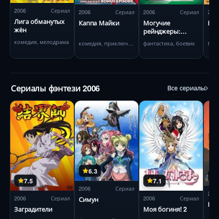
2006
Сериал
2006
Сериал
2006
Сериал
200
Лига обманутых
Каппа Майки
Могучие
Пре
жён
рейнджеры:
Мистическая сила
комедия, мелодрама
комедия, приключения
фантастика, боевик
бое
Сериалы фэнтези 2006
Все сериалы
6.3
7.5
7.1
2006
Сериал
200
2006
Сериал
2006
Сериал
Симун
Пр
Заградители
Моя богиня! 2