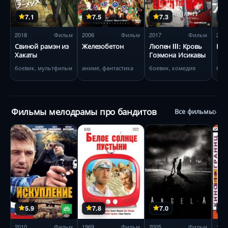
7.1
7.5
7.3
2018
Фильм
2006
Фильм
2017
Фильм
201
Свиной рамэн из
Железобетон
Люпен III: Кровь
Буб
Хакаты
Гоэмона Исикавы
боевик, мультфильм
аниме, фантастика
боевик, комедия
бое
Фильмы мелодрамы про бандитов
Все фильмы
5.9
7.8
7.0
2010
Фильм
1969
Фильм
2005
Фильм
199