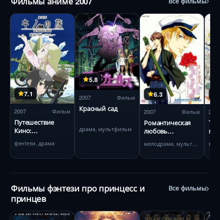
Фильмы аниме 2007
Все фильмы
5.8
7.1
6.3
2007
Фильм
Красный сад
2007
Фильм
2007
Фильм
200
Путешествие
Романтическая
Ток
драма, мультфильм
Кино:
любовь
мр
Прекрасный мир
заграницей
шо
фэнтези, драма
мелодрама, мультфильм
Фильмы фэнтези про принцесс и
Все фильмы
принцев