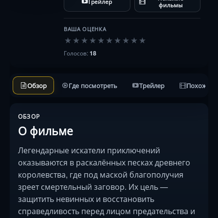
Трейлер
лицом предате…
фильмы
ВАША ОЦЕНКА
★
★
★
★
★
★
★
★
★
★
Голосов:
18
Обзор
Где посмотреть
Трейлер
Похожие 
ОБЗОР
О фильме
Легендарные искатели приключений
оказываются в раскалённых песках древнего
королевства, где под маской благополучия
зреет смертельный заговор. Их цель —
защитить невинных и восстановить
справедливость перед лицом предательства и