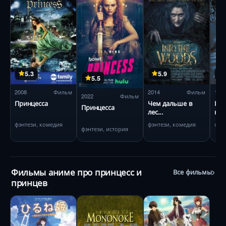
5.3
5.9
5.5
2008
Фильм
2014
Фильм
199
2022
Фильм
Принцесса
Чем дальше в
При
Принцесса
лес...
ни
фэнтези, комедия
фэнтези, комедия
фэн
фэнтези, история
Фильмы аниме про принцесс и
Все фильмы
принцев