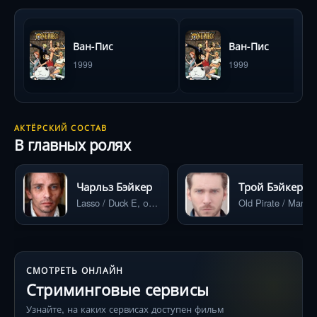
Ван-Пис
Ван-Пис
1999
1999
АКТЁРСКИЙ СОСТАВ
В главных ролях
Чарльз Бэйкер
Трой Бэйкер
Lasso / Duck E, озвучка
Old Pirate / Man B, озву
СМОТРЕТЬ ОНЛАЙН
Стриминговые сервисы
Узнайте, на каких сервисах доступен фильм