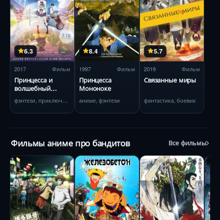
6.3
8.4
5.7
2017
Фильм
1997
Фильм
2019
Фильм
Принцесса и
Принцесса
Связанные миры
волшебный
Мононоке
планшет
фэнтези, приключения
аниме, фэнтези
фантастика, боевик
Фильмы аниме про бандитов
Все фильмы