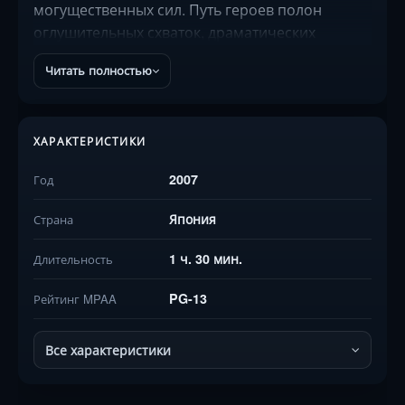
могущественных сил. Путь героев полон
оглушительных схваток, драматических
поворотов и испытаний на верность экипажу.
Читать полностью
Зрителей ждёт потрясающая анимация боёв,
раскрытие глубинных связей между
персонажами и демонстрация истинной силы
ХАРАКТЕРИСТИКИ
дружбы в мире, где правят хаос и обман.
Режиссёр Кодзи Надзаки создал эпичную сагу
2007
Год
о самопожертвовании и надежде.
Япония
Страна
1 ч. 30 мин.
Длительность
PG-13
Рейтинг MPAA
Все характеристики