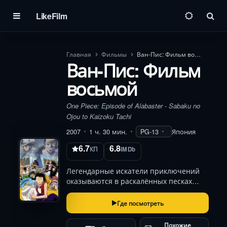
LikeFilm
Пои
Главная
Фильмы
Ван-Пис: Фильм восьмой
Ван-Пис: Фильм
восьмой
One Piece: Episode of Alabaster - Sabaku no
Ojou to Kaizoku Tachi
2007
1 ч. 30 мин.
PG-13
Япония
6.7
6.8
КП
IMDb
Легендарные искатели приключений
оказываются в раскалённых песках
древнего королевства, где под маской
благополучия зреет смертельный
Где посмотреть
заговор. Их цель — защитить невинных
и восстановить справедливость перед
Похожие