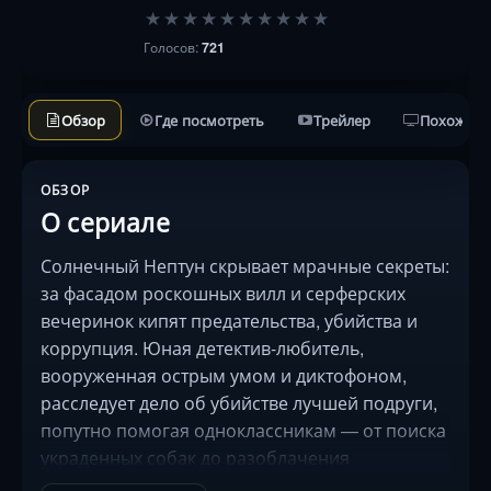
★
★
★
★
★
★
★
★
★
★
Голосов:
721
Обзор
Где посмотреть
Трейлер
Похожие 
ОБЗОР
О сериале
Солнечный Нептун скрывает мрачные секреты:
за фасадом роскошных вилл и серферских
вечеринок кипят предательства, убийства и
коррупция. Юная детектив-любитель,
вооруженная острым умом и диктофоном,
расследует дело об убийстве лучшей подруги,
попутно помогая одноклассникам — от поиска
украденных собак до разоблачения
шантажистов. Её оружие — не пистолет, а