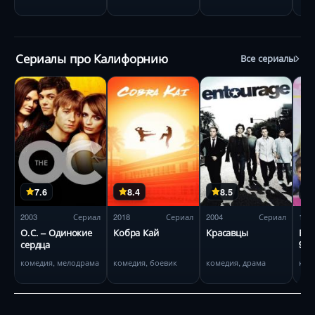
Сериалы про Калифорнию
Все сериалы
7.6
8.4
8.5
2003
Сериал
2018
Сериал
2004
Сериал
199
О.С. – Одинокие
Кобра Кай
Красавцы
Бев
сердца
902
комедия, мелодрама
комедия, боевик
комедия, драма
ком