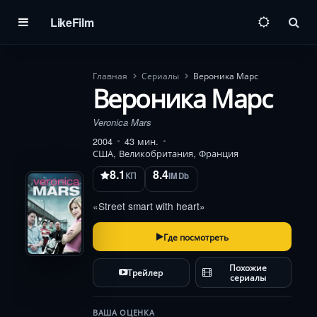
LikeFilm
Пои
Главная
Сериалы
Вероника Марс
Вероника Марс
Veronica Mars
2004
43 мин.
США, Великобритания, Франция
8.1
8.4
КП
IMDb
«Street smart with heart»
Где посмотреть
Похожие
Трейлер
сериалы
ВАША ОЦЕНКА