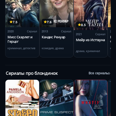
7.5
7.6
8.5
2020
Сериал
2013
Сериал
201
2021
Сериал
Мисс Скарлет и
Кандис Ренуар
Рас
Мейр из Исттауна
Герцог
Фрэ
криминал, детектив
комедия, драма
ком
драма, криминал
Сериалы про блондинок
Все сериалы