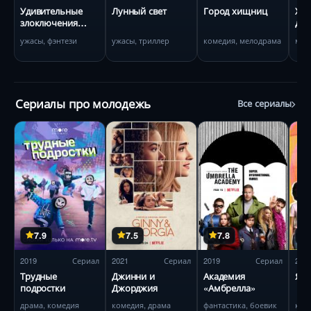
Удивительные
Лунный свет
Город хищниц
Хол
злоключения
дер
Флэпджека
ужасы, фэнтези
ужасы, триллер
комедия, мелодрама
мел
Сериалы про молодежь
Все сериалы
7.9
7.5
7.8
2019
Сериал
2021
Сериал
2019
Сериал
202
Трудные
Джинни и
Академия
Я н
подростки
Джорджия
«Амбрелла»
драма, комедия
комедия, драма
фантастика, боевик
ком