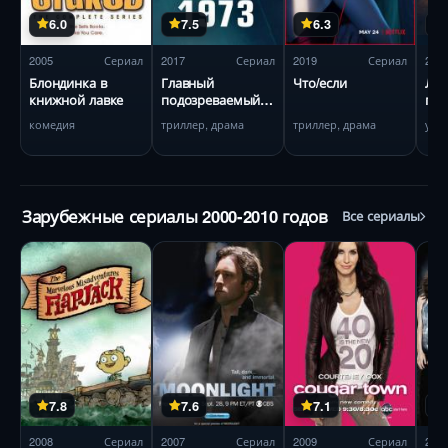
6.0
7.5
6.3
2005
Сериал
2017
Сериал
2019
Сериал
201
Блондинка в
Главный
Что/если
Лед
книжной лавке
подозреваемый
пр
1973
Са
комедия
триллер, драма
триллер, драма
ужа
Зарубежные сериалы 2000-2010 годов
Все сериалы
7.8
7.6
7.1
2008
Сериал
2007
Сериал
2009
Сериал
200