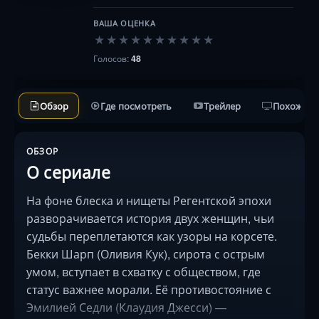
ВАША ОЦЕНКА
★
★
★
★
★
★
★
★
★
★
Голосов:
48
Обзор
Где посмотреть
Трейлер
Похожие 
ОБЗОР
О сериале
На фоне блеска и нищеты Регентской эпохи
разворачивается история двух женщин, чьи
судьбы переплетаются как узоры на корсете.
Бекки Шарп (Оливия Кук), сирота с острым
умом, вступает в схватку с обществом, где
статус важнее морали. Её противостояние с
Эмилией Седли (Клаудия Джесси) —