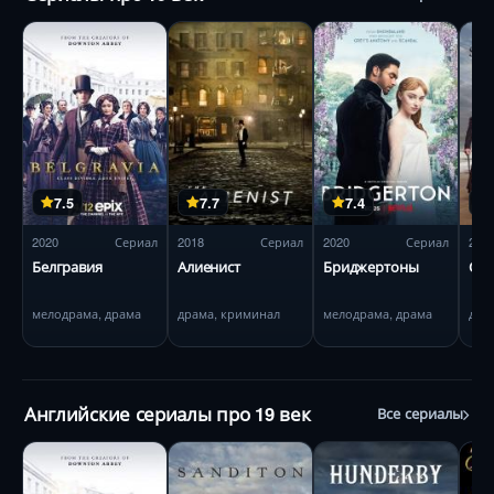
7.5
7.7
7.4
2020
Сериал
2018
Сериал
2020
Сериал
201
Белгравия
Алиенист
Бриджертоны
Сэн
мелодрама, драма
драма, криминал
мелодрама, драма
дра
Английские сериалы про 19 век
Все сериалы