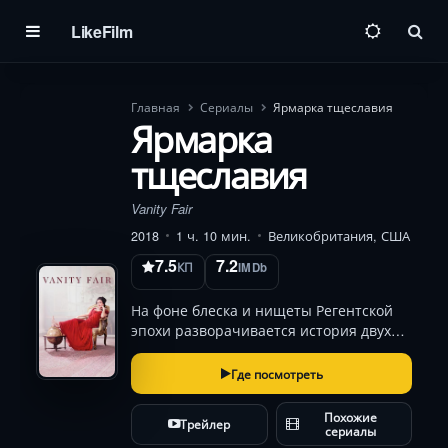
LikeFilm
Пои
Главная
Сериалы
Ярмарка тщеславия
Ярмарка
тщеславия
Vanity Fair
2018
1 ч. 10 мин.
Великобритания, США
7.5
7.2
КП
IMDb
На фоне блеска и нищеты Регентской
эпохи разворачивается история двух
женщин, чьи судьбы переплетаются
как узоры на корсете. Бекки Шарп
Где посмотреть
(Оливия Кук), сирота с острым умом,
вступает в схватку с обществом, где
Похожие
Трейлер
статус важне…
сериалы