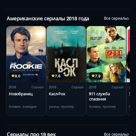
Американские сериалы 2018 года
Все сериалы
8.0
7.6
7.9
2018
Сериал
2018
Сериал
2018
Сериал
201
Новобранец
Касл-Рок
911 служба
Уби
спасения
боевик, комедия
ужасы, триллер
боевик, триллер
бое
Сериалы про 19 век
Все сериалы