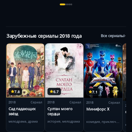
Зарубежные сериалы 2018 года
Все сериалы
7.8
6.7
7.1
2018
Сериал
2018
Сериал
2018
Сериал
201
Сад падающих
Султан моего
Минифорс X
Свя
звёзд
сердца
мелодрама, драма
история, мелодрама
комедия, приключения
ком