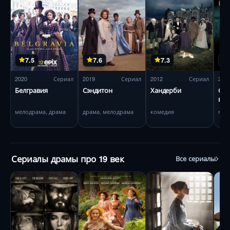
7.5
7.6
7.3
2020
Сериал
2019
Сериал
2012
Сериал
201
Белгравия
Сэндитон
Хандерби
Сме
в П
мелодрама, драма
драма, мелодрама
комедия
мел
Сериалы драмы про 19 век
Все сериалы