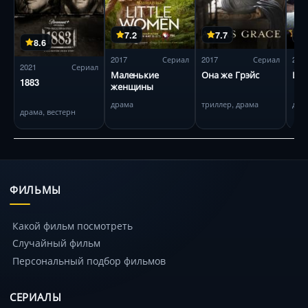
7.2
7.7
8.6
2017
Сериал
2017
Сериал
201
2021
Сериал
Маленькие
Она же Грэйс
Йел
1883
женщины
драма
триллер, драма
дра
драма, вестерн
ФИЛЬМЫ
Какой фильм посмотреть
Случайный фильм
Персональный подбор фильмов
СЕРИАЛЫ