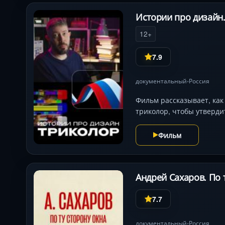
Истории про дизайн.
12+
7.9
документальный
Россия
•
Фильм рассказывает, как
триколор, чтобы утвердит
Фильм
Андрей Сахаров. По 
7.7
документальный
Россия
•