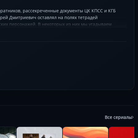
оратников, рассекреченные документы ЦК КПСС и КГБ
ндрей Дмитриевич оставлял на полях тетрадей
ских персонажей. В некоторых из них мы угадываем
Все сериалы