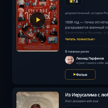
7.8
документальный
,
история
Ро
•
1939 год — точка отсчёт
раскрывается военный па
Калатозова и Хуциева, а
постсоветским эпилогом:
Читать полностью
в большую историю, не т
В главных ролях
Леонид Парфенов
играет самого себя, 
Фильм
Из Иерусалима с лю
From Jerusalem with love