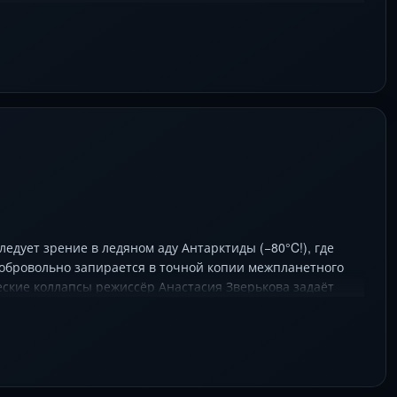
едует зрение в ледяном аду Антарктиды (−80°C!), где
добровольно запирается в точной копии межпланетного
еские коллапсы режиссёр Анастасия Зверькова задаёт
ство? Лауреат «Флаэртианы» .