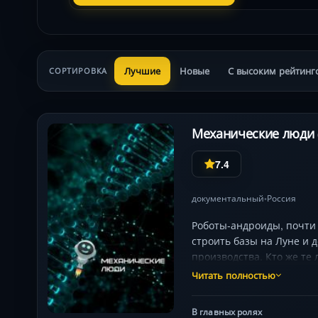
Лучшие
Новые
С высоким рейтинг
СОРТИРОВКА
Механические люди 
7.4
документальный
Россия
•
Роботы-андроиды, почти
строить базы на Луне и 
производства. Кто же те
удается превзойти миров
Читать полностью
И почему отношение к ро
В главных ролях