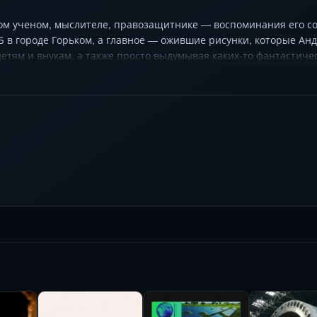
ком ученом, мыслителе, правозащитнике — воспоминания его с
ГБ в городе Горьком, а главное — ожившие рисунки, которые А
детям и внукам, а также просто выдумывая каких-то фантастиче