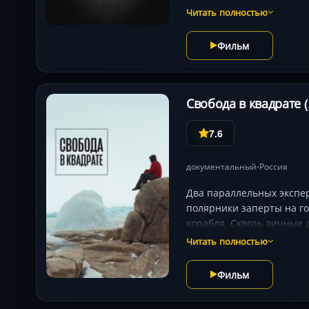
Читать полностью
Фильм
Свобода в квадрате (
7.6
документальный
Россия
•
Два параллельных экспер
полярники заперты на г
корабля. Сквозь личные 
главный вопрос — готов 
Читать полностью
Фильм