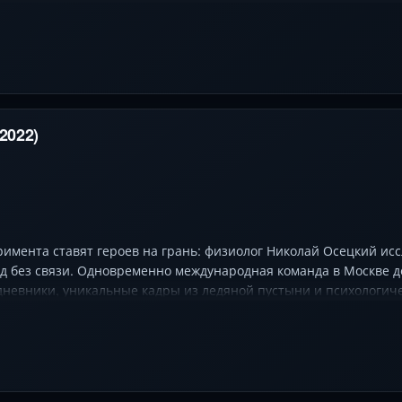
2022)
имента ставят героев на грань: физиолог Николай Осецкий иссл
од без связи. Одновременно международная команда в Москве 
дневники, уникальные кадры из ледяной пустыни и психологич
ли человек к космосу духовно, когда рушатся время и простран