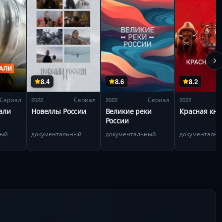
8.4
8.6
8.2
Сериал
2022
Сериал
2022
Сериал
2022
али
Новеллы России
Великие реки
Красная кни
России
ный
документальный
документальный
документаль