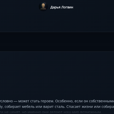
Дарья Логвин
ловно — может стать героем. Особенно, если он собственными р
бу, собирает мебель или варит сталь. Спасает жизни или соби
ти не ценят, но именно они делают наш мир возможным.