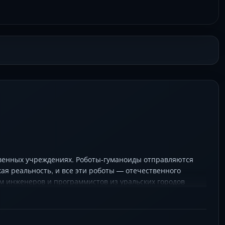
твенных учреждениях. Роботы-гуманоиды отправляются
ая реальность, и все эти роботы — отечественного
м инженеров и программистов из уральских городов
та, изменят ли роботы наш жизнь в ближайшие 10 лет?