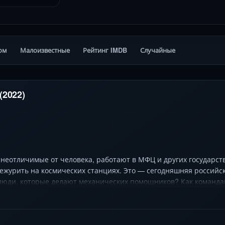
ом
Малоизвестные
Рейтинг IMDB
Случайные
(2022)
 неотличимые от человека, работают в МФЦ и других государс
дежурить на космических станциях. Это — сегодняшняя российск
 люди, которые делают механических помощников? Как команда
ые разработки, в чем драма создания искусственного интеллек
боту — важнейший тест на то, что значит быть Человеком?