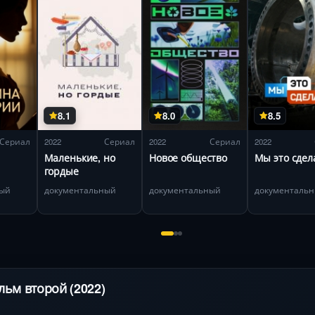
8.1
8.0
8.5
Сериал
2022
Сериал
2022
Сериал
2022
Маленькие, но
Новое общество
Мы это сдел
гордые
ный
документальный
документальный
документаль
льм второй (2022)