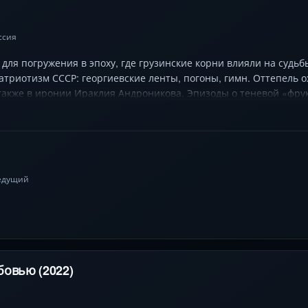
ссия
а для погружения в эпоху, где грузинские корни влияли на суд
триотизм СССР: георгиевские ленты, погоны, гимн. Оттепель 
 также в иронии Ираклия Андроникова. Эпизоды о теневой «фр
 Церетели, Лепс, Цискаридзе — грузины как часть русской циви
еряя себя.
ведущий
бовью (2022)