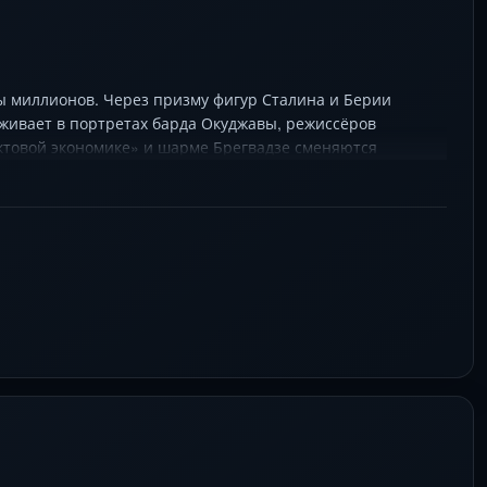
ьбы миллионов. Через призму фигур Сталина и Берии
оживает в портретах барда Окуджавы, режиссёров
уктовой экономике» и шарме Брегвадзе сменяются
лизации. Дилогия Парфёнова — о том, как этнос вписался