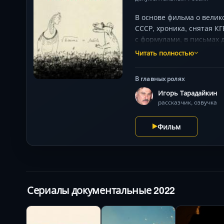
В основе фильма о вели
СССР, хроника, снятая К
с формулами, в письмах 
его самого, его близких.
Читать полностью
В главных ролях
Игорь Тарадайкин
рассказчик, озвучка
Фильм
Сериалы документальные 2022