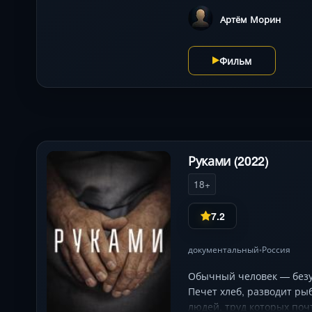
Артём Морин
Фильм
Руками (2022)
18+
7.2
документальный
Россия
•
Обычный человек — безус
Печет хлеб, разводит ры
людей, труд которых поч