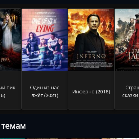
ый пик
Один из нас
Стра
Инферно (2016)
15)
лжёт (2021)
сказки 
 темам