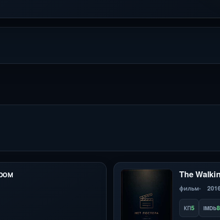
дром
The Walkin
фильм
201
5
8
КП
IMDb