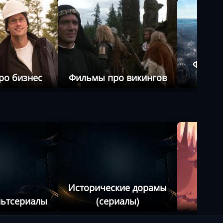
Фильм
ро бизнес
Фильмы про викингов
ж
Исторические дорамы
льтсериалы
(сериалы)
Мул