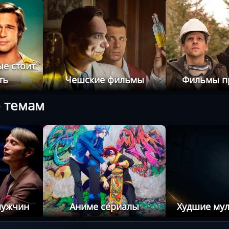
е стоит
ть
Чешские фильмы
Фильмы п
 темам
мужчин
Аниме сериалы
Худшие му