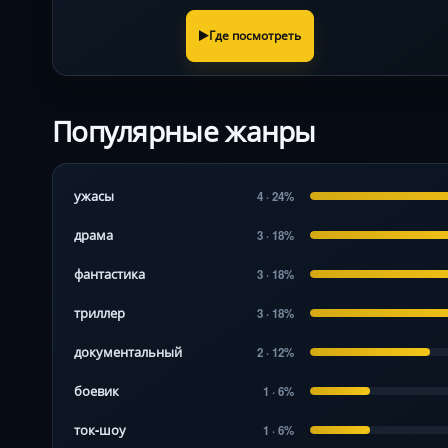
Где посмотреть
Популярные жанры
ужасы
4 · 24%
драма
3 · 18%
фантастика
3 · 18%
триллер
3 · 18%
документальный
2 · 12%
боевик
1 · 6%
ток-шоу
1 · 6%