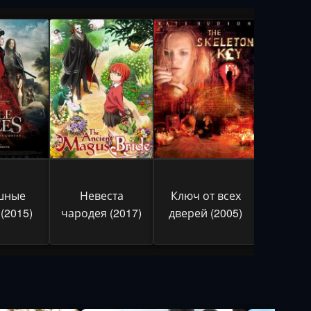
шные
Невеста
Ключ от всех
Консу
(2015)
чародея (2017)
дверей (2005)
(20