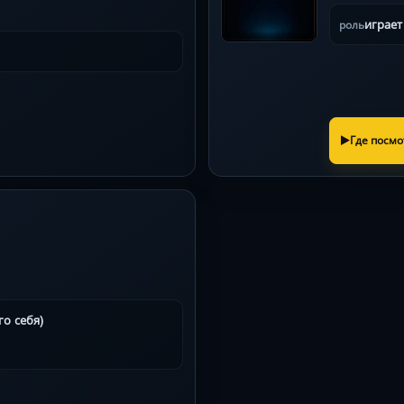
играет
роль
Где посмо
о себя)