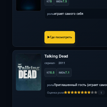
5
7.5
КП
IMDb
играет самого себя
роль
Где посмотреть
Talking Dead
сериал
2011
5.5
7.1
КП
IMDb
Приглашенный гость (играет самог
роль
Оценка роли
1