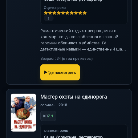
Оценка роли
1
Романтический отдых превращается в
кошмар, когда возлюбленного главной
героини обвиняют в убийстве. Её
детективные навыки — единственный шанс
спасти невиновного и раскрыть кровавую
Возраст: 34 (в год премьеры)
тайну прошлого. 143 символа
Где посмотреть
Мастер охоты на единорога
сериал
2018
7.1
КП
главная роль
Саша Корзухина, реставратор