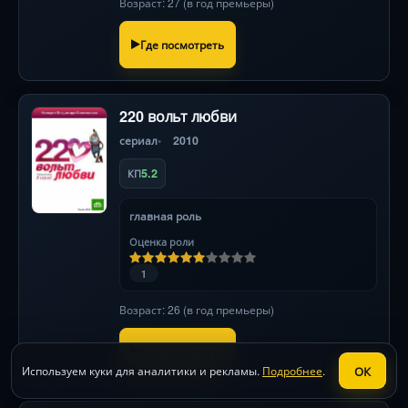
Возраст: 27 (в год премьеры)
Где посмотреть
220 вольт любви
сериал
2010
5.2
КП
главная роль
Оценка роли
1
Возраст: 26 (в год премьеры)
Где посмотреть
ОК
Используем куки для аналитики и рекламы.
Подробнее
.