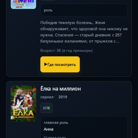
роль
Победив тяжелую болезнь, Женя
обнаруживает, что здоровой она никому не
нужна. Спасение — старый дневник с 257
безумными желаниями, от прыжков с
тарзанки до поиска любви. Легкая и
Возраст: 36 (в год премьеры)
жизнеутверждающая драмеди с Полиной
Максимовой.
Где посмотреть
Ёлка на миллион
сериал
2019
6
КП
главная роль
Анна
Оценка роли