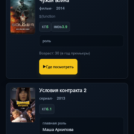
Чужая война
фильм
2014
$(function
5
3.9
КП
IMDb
роль
Возраст: 30 (в год премьеры)
Где посмотреть
Условия контракта 2
сериал
2013
6.1
КП
главная роль
Маша Архипова