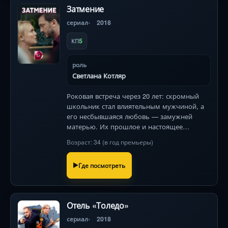
Затмение
сериал
2018
5
КП
роль
Светлана Котляр
Роковая встреча через 20 лет: скромный
школьник стал влиятельным мужчиной, а
его несбывшаяся любовь — замужней
матерью. Их прошлое и настоящее
сплетаются в непредсказуемый клубок
Возраст: 34 (в год премьеры)
страстей и скрытых угроз.
Где посмотреть
Отель «Толедо»
сериал
2018