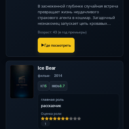
В заснеженной глубинке случайная встреча
превращает жизнь неудачливого
страхового агента в кошмар. Загадочный
незнакомец запускает цепь кровавых
событий, а местная полицейская пытается
Возраст: 43 (в год премьеры)
остановить хаос, где каждый шаг грозит
новой смертью. Гипнотическая атм
Где посмотреть
Ice Bear
фильм
2014
5
8.7
КП
IMDb
главная роль
рассказчик
Оценка роли
1