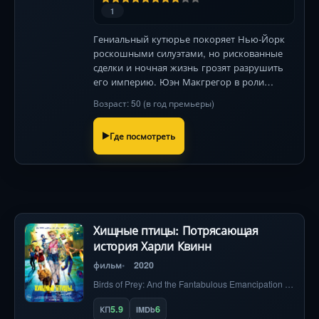
1
Гениальный кутюрье покоряет Нью-Йорк
роскошными силуэтами, но рискованные
сделки и ночная жизнь грозят разрушить
его империю. Юэн Макгрегор в роли
иконы стиля 70-х.
Возраст: 50 (в год премьеры)
Где посмотреть
Хищные птицы: Потрясающая
история Харли Квинн
фильм
2020
Birds of Prey: And the Fantabulous Emancipation of One Harley Quinn
5.9
6
КП
IMDb