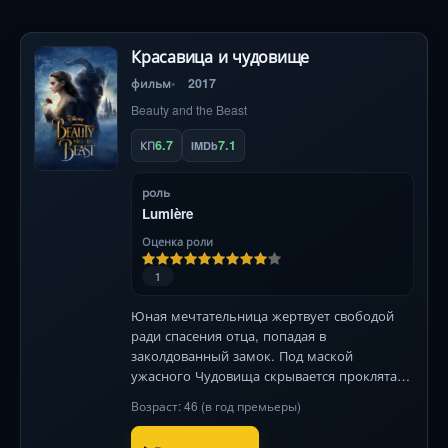
Красавица и чудовище
фильм
2017
Beauty and the Beast
6.7
7.1
КП
IMDb
роль
Lumière
Оценка роли
1
Юная мечтательница жертвует свободой
ради спасения отца, попадая в
заколдованный замок. Под маской
ужасного Чудовища скрывается проклятая
душа, чьё спасение зависит от тающей
Возраст: 46 (в год премьеры)
розы и искреннего чувства .