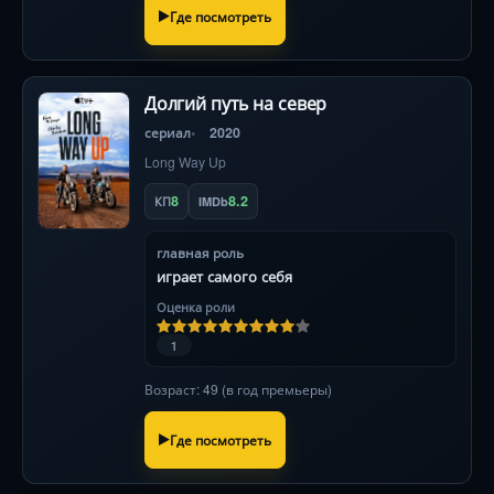
Где посмотреть
Долгий путь на север
сериал
2020
Long Way Up
8
8.2
КП
IMDb
главная роль
играет самого себя
Оценка роли
1
Возраст: 49 (в год премьеры)
Где посмотреть