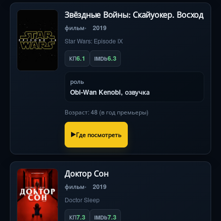
Звёздные Войны: Скайуокер. Восход
фильм
2019
Star Wars: Episode IX
6.1
6.3
КП
IMDb
роль
Obi-Wan Kenobi, озвучка
Возраст: 48 (в год премьеры)
Где посмотреть
Доктор Сон
фильм
2019
Doctor Sleep
7.3
7.3
КП
IMDb