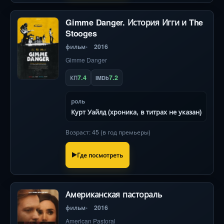
Gimme Danger. История Игги и The
Stooges
фильм
2016
Gimme Danger
7.4
7.2
КП
IMDb
роль
Курт Уайлд (хроника, в титрах не указан)
Возраст: 45 (в год премьеры)
Где посмотреть
Американская пастораль
фильм
2016
American Pastoral