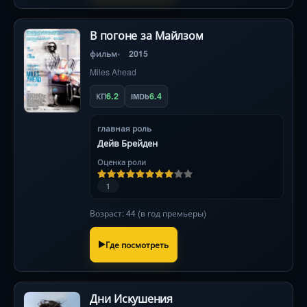
В погоне за Майлзом
фильм
2015
Miles Ahead
6.2
6.4
КП
IMDb
главная роль
Дейв Брейден
Оценка роли
1
Возраст: 44 (в год премьеры)
Где посмотреть
Дни Искушения