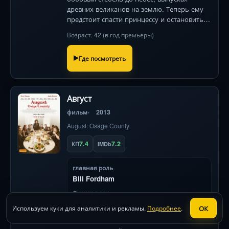
древних великанов на землю. Теперь ему
предстоит спасти принцессу и остановить
войну миров, пока королевство не
Возраст: 42 (в год премьеры)
превратилось в пепел. Эпичное фэнтези с
титаническими битвами!
Где посмотреть
Август
фильм
2013
August: Osage County
7.4
7.2
КП
IMDb
главная роль
Bill Fordham
Оценка роли
ОК
Используем куки для аналитики и рекламы.
Подробнее
.
1