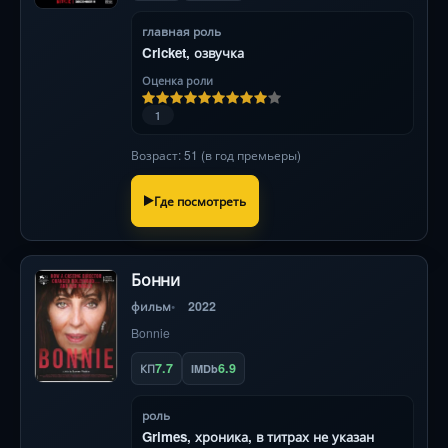
главная роль
Cricket, озвучка
Оценка роли
1
Возраст: 51 (в год премьеры)
Где посмотреть
Бонни
фильм
2022
Bonnie
7.7
6.9
КП
IMDb
роль
Grimes, хроника, в титрах не указан