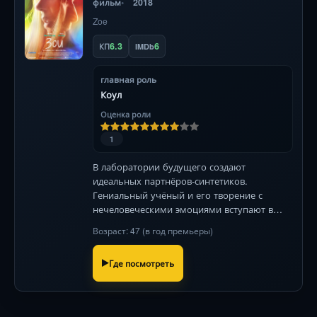
фильм
2018
Zoe
6.3
6
КП
IMDb
главная роль
Коул
Оценка роли
1
В лаборатории будущего создают
идеальных партнёров-синтетиков.
Гениальный учёный и его творение с
нечеловеческими эмоциями вступают в
опасную игру чувств, где каждый шаг
Возраст: 47 (в год премьеры)
грозит разрушением реальности. Роковой
выбор между логикой и страстью
Где посмотреть
неизбежен...