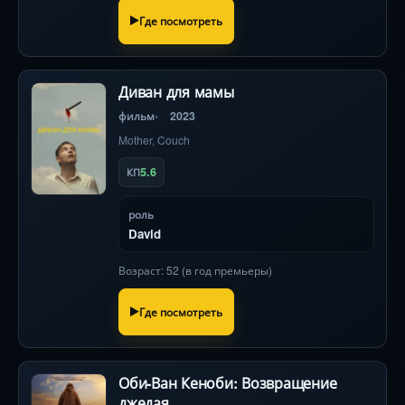
Где посмотреть
Диван для мамы
фильм
2023
Mother, Couch
5.6
КП
роль
David
Возраст: 52 (в год премьеры)
Где посмотреть
Оби-Ван Кеноби: Возвращение
джедая