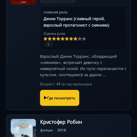
главная роль
Дэнни Торранс (главный герой,
взрослый протагонист с сиянием)
Оценка роли
1
Взрослый Дэнни Торранс, обладающий
«сиянием», встречает девочку с
невероятной силой. Их пути пересекаются с
культом, охотящимся за даром.
Гипнотическая битва душ в мире
Возраст: 48 (в год премьеры)
кошмаров.
Где посмотреть
Кристофер Робин
фильм
2018