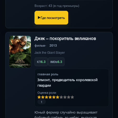
Возраст: 43 (в год премьеры)
Где посмотреть
Джек – покоритель великанов
фильм
2013
Jack the Giant Slayer
6.3
6.3
КП
IMDb
главная роль
Элмонт, предводитель королевской
гвардии
Оценка роли
1
Юный фермер случайно выращивает
бобовый стебель до небес, выпуская