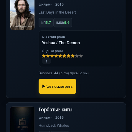
фильм
2015
Last Days in the Desert
5.7
5.6
КП
IMDb
главная роль
Yeshua / The Demon
Оценка роли
1
Возраст: 44 (в год премьеры)
Где посмотреть
Горбатые киты
фильм
2015
Humpback Whales