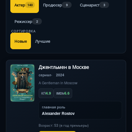
Актер
Продюсер
Сценарист
140
9
3
Режиссер
2
СОРТИРОВКА
Новые
Лучшие
Джентльмен в Москве
сериал
2024
A Gentleman in Moscow
4.9
6.6
КП
IMDb
главная роль
Alexander Rostov
Возраст: 53 (в год премьеры)