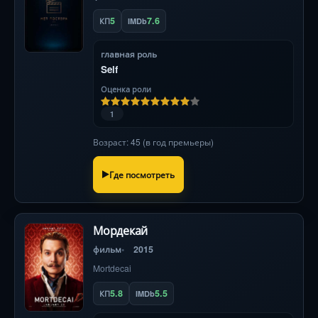
5
7.6
КП
IMDb
главная роль
Self
Оценка роли
1
Возраст: 45 (в год премьеры)
Где посмотреть
Мордекай
фильм
2015
Mortdecai
5.8
5.5
КП
IMDb