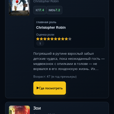
Christopher Robin
7.4
7.2
КП
IMDb
главная роль
Christopher Robin
Оценка роли
1
Погрязший в рутине взрослый забыл
детские чудеса, пока неожиданный гость —
медвежонок с опилками в голове — не
ворвался в его лондонскую жизнь. Их
путешествие в волшебный лес навсегда
Возраст: 47 (в год премьеры)
изменит понятие «важных дел» .
Где посмотреть
Зои