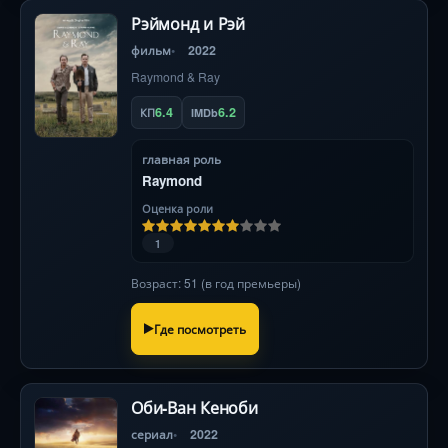
Рэймонд и Рэй
фильм
2022
Raymond & Ray
6.4
6.2
КП
IMDb
главная роль
Raymond
Оценка роли
1
Возраст: 51 (в год премьеры)
Где посмотреть
Оби-Ван Кеноби
сериал
2022