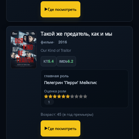
Где посмотреть
Такой же предатель, как и мы
фильм
2016
Our Kind of Traitor
5.4
6.2
КП
IMDb
главная роль
Пелегрин 'Перри' Мейкпис
Оценка роли
1
Возраст: 45 (в год премьеры)
Где посмотреть