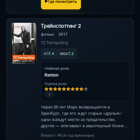
Где посмотреть
Трейнспоттинг 2
фильм
2017
T2 Trainspotting
7.4
7.2
КП
IMDb
главная роль
Renton
Оценка роли
1
Через 20 лет Марк возвращается в
Эдинбург, где его ждут старые «друзья»:
одни жаждут мести за предательство,
другие — втягивают в авантюрный бизнес-
проект. Но прошлое настигает всех —
Возраст: 46 (в год премьеры)
особенно когда из тюрьмы сбегает Бегби .