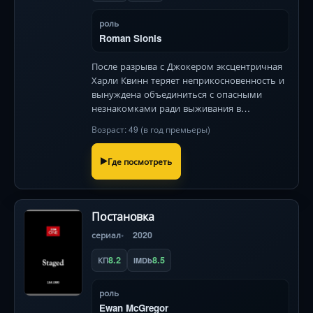
роль
Roman Sionis
После разрыва с Джокером эксцентричная
Харли Квинн теряет неприкосновенность и
вынуждена объединиться с опасными
незнакомками ради выживания в
хаотичном Готэме. Динамичный экшен,
Возраст: 49 (в год премьеры)
чёрный юмор и визуальный взрыв!
Где посмотреть
Постановка
сериал
2020
8.2
8.5
КП
IMDb
роль
Ewan McGregor