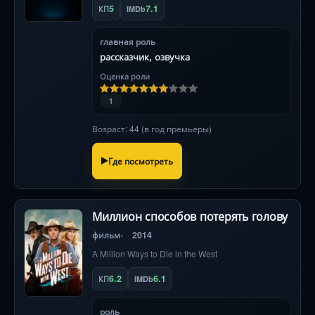
5
7.1
КП
IMDb
главная роль
рассказчик, озвучка
Оценка роли
1
Возраст: 44 (в год премьеры)
Где посмотреть
Миллион способов потерять голову
фильм
2014
A Million Ways to Die in the West
6.2
6.1
КП
IMDb
роль