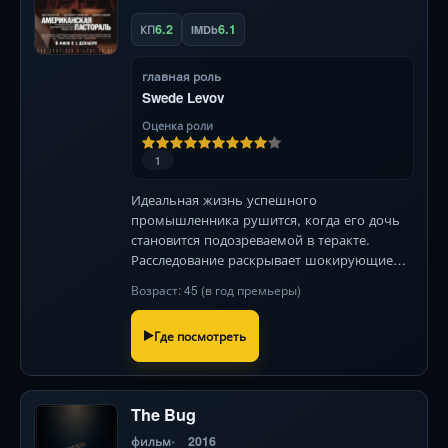
6.2
6.1
КП
IMDb
главная роль
Swede Levov
Оценка роли
1
Идеальная жизнь успешного
промышленника рушится, когда его дочь
становится подозреваемой в теракте.
Расследование раскрывает шокирующие
тайны семьи на фоне бурных 1960-х в США.
Возраст: 45 (в год премьеры)
Где посмотреть
The Bug
фильм
2016