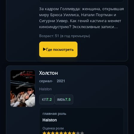
За кадром Голливуда: женщина, открывшая
миру Брюса Уиллиса, Натали Портман и
Сигурни Уивер. Как гений кастинга меняет
киноиндустрию? Эксклюзивные записи
кастингов и откровения звёзд .
Возраст: 51 (в год премьеры)
Где посмотреть
Холстон
сериал
2021
Halston
7.2
7.5
КП
IMDb
главная роль
Halston
Оценка роли