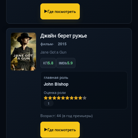
Где посмотреть
Джейн берет ружье
фильм
2015
Jane Got a Gun
5.8
5.9
КП
IMDb
главная роль
John Bishop
Оценка роли
1
Возраст: 44 (в год премьеры)
Где посмотреть