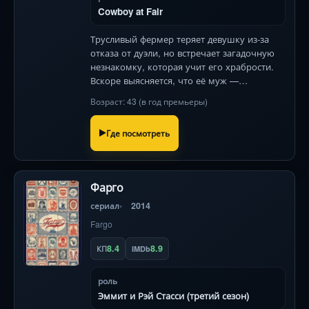
Cowboy at Fair
Трусливый фермер теряет девушку из-за
отказа от дуэли, но встречает загадочную
незнакомку, которая учит его храбрости.
Вскоре выясняется, что её муж —
опаснейший бандит Дикого Запада .
Возраст: 43 (в год премьеры)
Где посмотреть
Фарго
сериал
2014
Fargo
8.4
8.9
КП
IMDb
роль
Эммит и Рэй Стасси (третий сезон)