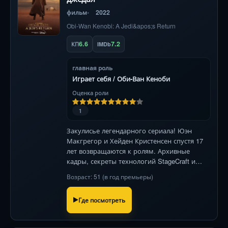
фильм
2022
Obi-Wan Kenobi: A Jedi&apos;s Return
6.6
7.2
КП
IMDb
главная роль
Играет себя / Оби-Ван Кеноби
Оценка роли
1
Закулисье легендарного сериала! Юэн
Макгрегор и Хейден Кристенсен спустя 17
лет возвращаются к ролям. Архивные
кадры, секреты технологий StageCraft и
трогательное воссоединение «джедая» и
Возраст: 51 (в год премьеры)
«ситха».
Где посмотреть