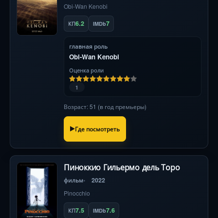
Obi-Wan Kenobi
6.2
7
КП
IMDb
главная роль
Obi-Wan Kenobi
Оценка роли
1
Возраст: 51 (в год премьеры)
Где посмотреть
Пиноккио Гильермо дель Торо
фильм
2022
Pinocchio
7.5
7.6
КП
IMDb