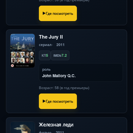
символов
Где посмотреть
The Jury II
сериал
2011
5
7.2
КП
IMDb
роль
John Mallory Q.C.
Возраст: 58 (в год премьеры)
Где посмотреть
Железная леди
фильм
2011