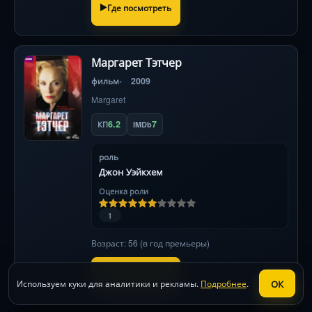
Где посмотреть
Маргарет Тэтчер
фильм
2009
Margaret
6.2
7
КП
IMDb
роль
Джон Уэйкхем
Оценка роли
1
Возраст: 56 (в год премьеры)
Где посмотреть
ОК
Используем куки для аналитики и рекламы.
Подробнее
.