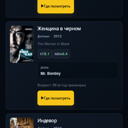
Где посмотреть
Женщина в черном
фильм
2012
The Woman in Black
5.1
6.4
КП
IMDb
роль
Mr. Bentley
Возраст: 59 (в год премьеры)
Где посмотреть
Индевор