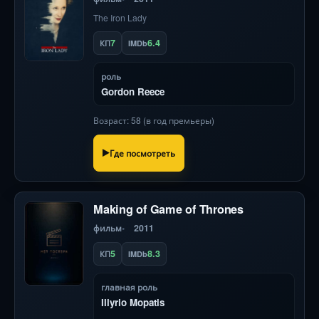
The Iron Lady
7
6.4
КП
IMDb
роль
Gordon Reece
Возраст: 58 (в год премьеры)
Где посмотреть
Making of Game of Thrones
фильм
2011
5
8.3
КП
IMDb
главная роль
Illyrio Mopatis