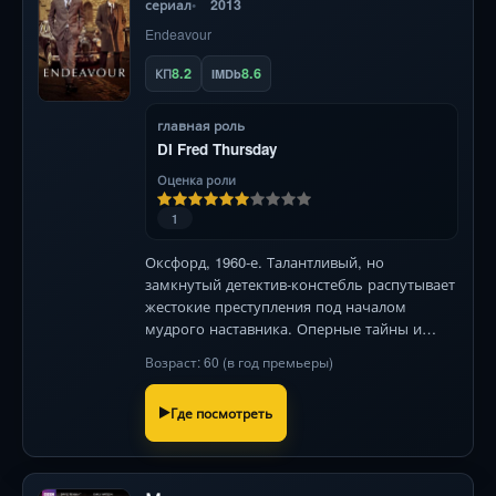
сериал
2013
Endeavour
8.2
8.6
КП
IMDb
главная роль
DI Fred Thursday
Оценка роли
1
Оксфорд, 1960-е. Талантливый, но
замкнутый детектив-констебль распутывает
жестокие преступления под началом
мудрого наставника. Оперные тайны и
визуальная поэзия Англии.
Возраст: 60 (в год премьеры)
Где посмотреть