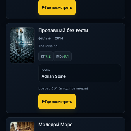
Где посмотреть
Пропавший без вести
фильм
2014
The Missing
7.2
8.1
КП
IMDb
роль
Adrian Stone
Возраст: 61 (в год премьеры)
Где посмотреть
Молодой Морс