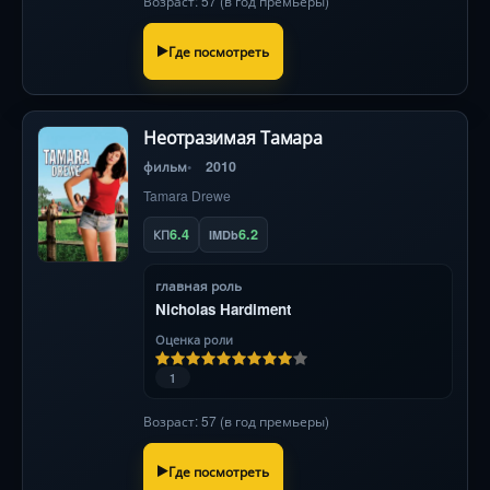
Возраст: 57 (в год премьеры)
Где посмотреть
Неотразимая Тамара
фильм
2010
Tamara Drewe
6.4
6.2
КП
IMDb
главная роль
Nicholas Hardiment
Оценка роли
1
Возраст: 57 (в год премьеры)
Где посмотреть