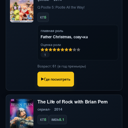
Q Pootle 5: Pootle All the Way!
5
КП
главная роль
Father Christmas, озвучка
Оценка роли
1
Возраст: 61 (в год премьеры)
Где посмотреть
The Life of Rock with Brian Pern
сериал
2014
5
8.1
КП
IMDb