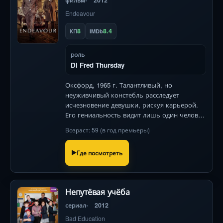
фильм
2012
Endeavour
8
8.4
КП
IMDb
роль
DI Fred Thursday
Оксфорд, 1965 г. Талантливый, но
неуживчивый констебль расследует
исчезновение девушки, рискуя карьерой.
Его гениальность видит лишь один человек
— циничный инспектор, скрывающий
Возраст: 59 (в год премьеры)
отеческую заботу .
Где посмотреть
Непутёвая учёба
сериал
2012
Bad Education