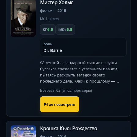
Мистер Холмс
фильм
2015
Mr. Holmes
6.6
6.8
КП
IMDb
роль
Dr. Barrie
93-летний легендарный сыщик в глуши
Суссекса сражается с угасанием памяти,
пытаясь раскрыть загадку своего
последнего дела. Ключ к прошлому —
мальчик, ставший ему внуком, и опасная
Возраст: 62 (в год премьеры)
ошибка, навсегда изменившая жизнь.
Где посмотреть
Крошка Кью: Рождество
фильм
2014