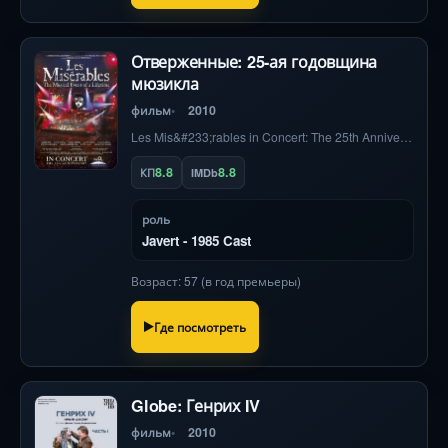
Отверженные: 25-ая годовщина
мюзикла
фильм
2010
Les Mis&#233;rables in Concert: The 25th Anniversary
8.8
8.8
КП
IMDb
роль
Javert - 1985 Cast
Возраст: 57 (в год премьеры)
Где посмотреть
Globe: Генрих IV
фильм
2010