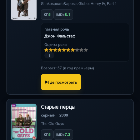
Shakespeare&apos;s Globe: Henry IV, Part 1
5
8.1
КП
IMDb
главная роль
Джон Фальстаф
Оценка роли
1
Возраст: 57 (в год премьеры)
Где посмотреть
Старые перцы
сериал
2009
The Old Guys
5
7.3
КП
IMDb