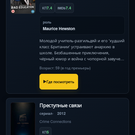
7.4
7.4
КП
IMDb
роль
Maurice Hewston
Молодой учитель-разгильдяй и его 'худший
класс Британии' устраивают анархию в
школе. Безбашенные приключения,
чёрный юмор и война с чопорной завучем
— образовательный хаос гарантирован!
Возраст: 59 (в год премьеры)
Где посмотреть
Преступные связи
сериал
2012
Crime Connections
5
КП