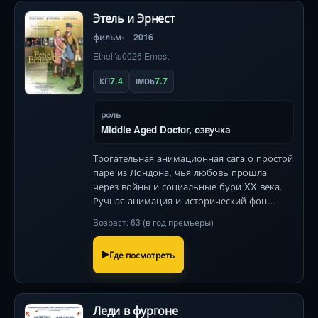
Этель и Эрнест
фильм
2016
Ethel \u0026 Ernest
7.4
7.7
КП
IMDb
роль
Middle Aged Doctor, озвучка
Трогательная анимационная сага о простой
паре из Лондона, чья любовь прошла
через войны и социальные бури XX века.
Ручная анимация и исторический фон
создают неповторимую атмосферу.
Возраст: 63 (в год премьеры)
Где посмотреть
Леди в фургоне