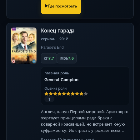
Где посмотреть
Конец парада
сериал
2012
Parade's End
7.7
7.6
КП
IMDb
главная роль
General Campion
Оценка роли
1
Англия, канун Первой мировой. Аристократ
жертвует принципами ради брака с
коварной красавицей, но встречает юную
суфражистку. Их страсть угрожает всем
устоям — от салонов до окопов фронта. 148
Возраст: 59 (в год премьеры)