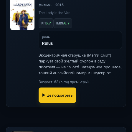
фильм
2015
The Lady in the Van
6.7
6.7
КП
IMDb
роль
Rufus
Эксцентричная старушка (Мэгги Смит)
паркует свой жёлтый фургон в саду
писателя — на 15 лет! Загадочное прошлое,
тонкий английский юмор и шедевр от
легенды британского кино.
Возраст: 62 (в год премьеры)
Где посмотреть