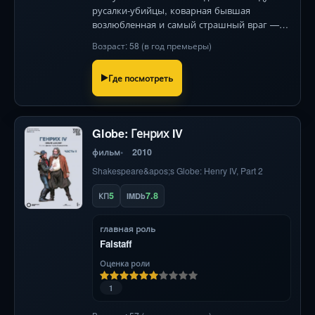
русалки-убийцы, коварная бывшая
возлюбленная и самый страшный враг —
Черная Борода. Спасение — только по его
Возраст: 58 (в год премьеры)
правилам.
Где посмотреть
Globe: Генрих IV
фильм
2010
Shakespeare&apos;s Globe: Henry IV, Part 2
5
7.8
КП
IMDb
главная роль
Falstaff
Оценка роли
1