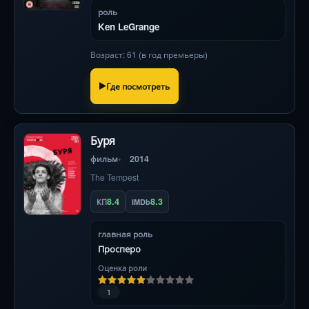
роль
Ken LeGrange
Возраст: 61 (в год премьеры)
Где посмотреть
Буря
фильм
2014
The Tempest
8.4
8.3
КП
IMDb
главная роль
Просперо
Оценка роли
1