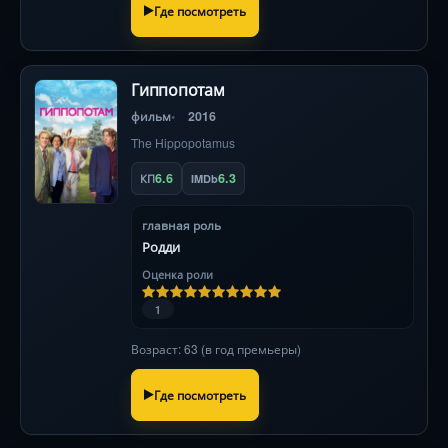
Где посмотреть
Гиппопотам
фильм
2016
The Hippopotamus
6.6
6.3
КП
IMDb
главная роль
Родди
Оценка роли
1
Возраст: 63 (в год премьеры)
Где посмотреть