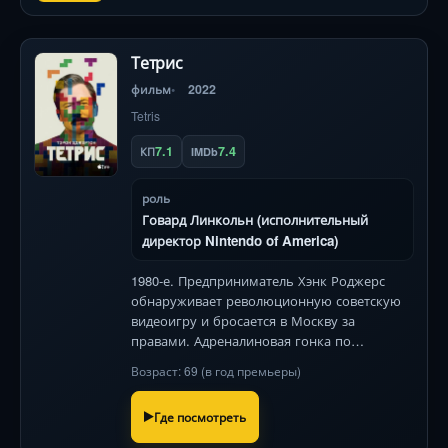
Тетрис
фильм
2022
Tetris
7.1
7.4
КП
IMDb
роль
Говард Линкольн (исполнительный
директор Nintendo of America)
1980-е. Предприниматель Хэнк Роджерс
обнаруживает революционную советскую
видеоигру и бросается в Москву за
правами. Адреналиновая гонка по
закоулкам КГБ и корпоративных интриг,
Возраст: 69 (в год премьеры)
где ставка — не только миллионы, но и
свобода создателя игры. 149 символов.
Где посмотреть