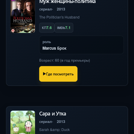
Муж женщины-политика
сериал
2013
The Politician's Husband
7.6
7.1
КП
IMDb
роль
Marcus Брок
Возраст: 60 (в год премьеры)
Где посмотреть
Сара и Утка
сериал
2013
Sarah &amp; Duck