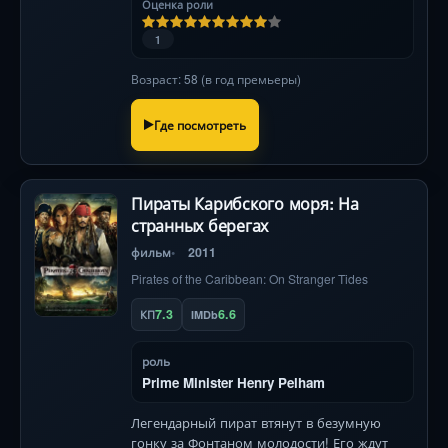
Оценка роли
1
Возраст: 58 (в год премьеры)
Где посмотреть
Пираты Карибского моря: На
странных берегах
фильм
2011
Pirates of the Caribbean: On Stranger Tides
7.3
6.6
КП
IMDb
роль
Prime Minister Henry Pelham
Легендарный пират втянут в безумную
гонку за Фонтаном молодости! Его ждут