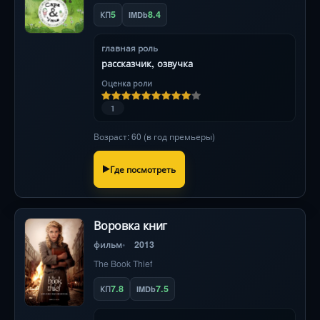
5
8.4
КП
IMDb
главная роль
рассказчик, озвучка
Оценка роли
1
Возраст: 60 (в год премьеры)
Где посмотреть
Воровка книг
фильм
2013
The Book Thief
7.8
7.5
КП
IMDb