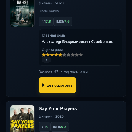
фильм
2020
Uncle Vanya
7.8
7.5
КП
IMDb
главная роль
Александр Владимирович Серебряков
Оценка роли
1
Возраст: 67 (в год премьеры)
Где посмотреть
Say Your Prayers
фильм
2020
5
5.3
КП
IMDb