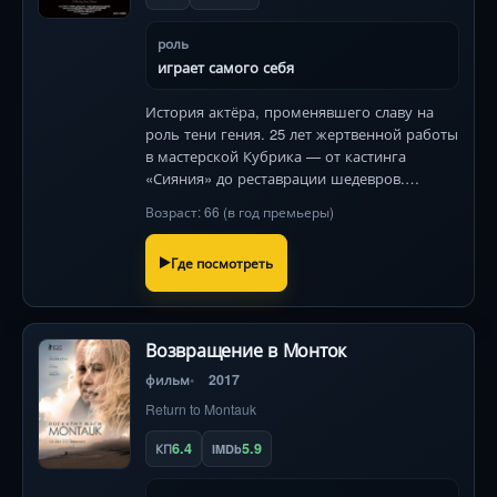
роль
играет самого себя
История актёра, променявшего славу на
роль тени гения. 25 лет жертвенной работы
в мастерской Кубрика — от кастинга
«Сияния» до реставрации шедевров.
Документальная исповедь невидимого
Возраст: 66 (в год премьеры)
творца .
Где посмотреть
Возвращение в Монток
фильм
2017
Return to Montauk
6.4
5.9
КП
IMDb