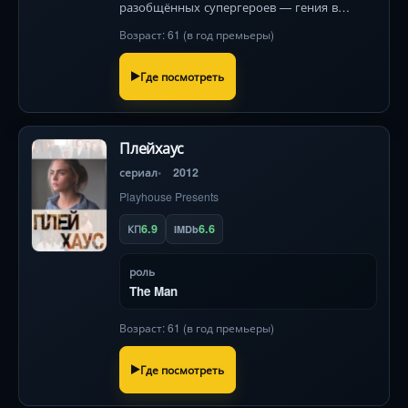
разобщённых супергероев — гения в
броне, воина из прошлого,
Возраст: 61 (в год премьеры)
неуправляемого монстра и легендарных
бойцов. Их конфликты и неожиданные
Где посмотреть
предательства
Плейхаус
сериал
2012
Playhouse Presents
6.9
6.6
КП
IMDb
роль
The Man
Возраст: 61 (в год премьеры)
Где посмотреть