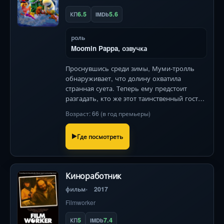
6.5
5.6
КП
IMDb
роль
Moomin Pappa, озвучка
Проснувшись среди зимы, Муми-тролль
обнаруживает, что долину охватила
странная суета. Теперь ему предстоит
разгадать, кто же этот таинственный гость
по имени Рождество и почему все его так
Возраст: 66 (в год премьеры)
боятся?
Где посмотреть
Киноработник
фильм
2017
Filmworker
5
7.4
КП
IMDb