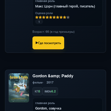
главная роль
Макс Цорн (главный герой, писатель)
Оценка роли
1
Возраст: 66 (в год премьеры)
Где посмотреть
Gordon &amp; Paddy
фильм
2017
5
6.2
КП
IMDb
главная роль
Gordon, озвучка