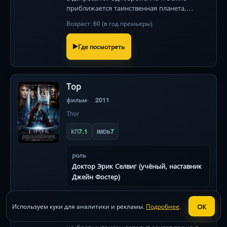
приближается таинственная планета,
угрожая уничтожить всё живое. Главные
Возраст: 60 (в год премьеры)
роли у обладательницы «Каннской премии»
Кирстен Данст и Шарлотты Генсбур.
Где посмотреть
Тор
фильм
2011
Thor
7.1
7
КП
IMDb
роль
Доктор Эрик Селвиг (учёный, наставник
Джейн Фостер)
Надменный бог грома изгнан отцом на
ОК
Используем куки для аналитики и рекламы.
Подробнее
.
Землю, лишенный сил. Чтобы вернуть
могущество, он должен стать достойным —