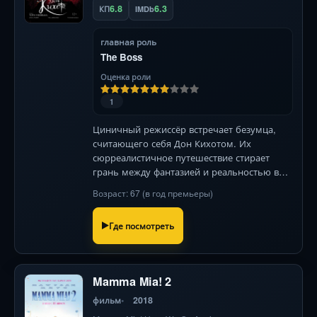
6.8
6.3
КП
IMDb
главная роль
The Boss
Оценка роли
1
Циничный режиссёр встречает безумца,
считающего себя Дон Кихотом. Их
сюрреалистичное путешествие стирает
грань между фантазией и реальностью в
фирменном стиле Гиллиама!
Возраст: 67 (в год премьеры)
Где посмотреть
Mamma Mia! 2
фильм
2018