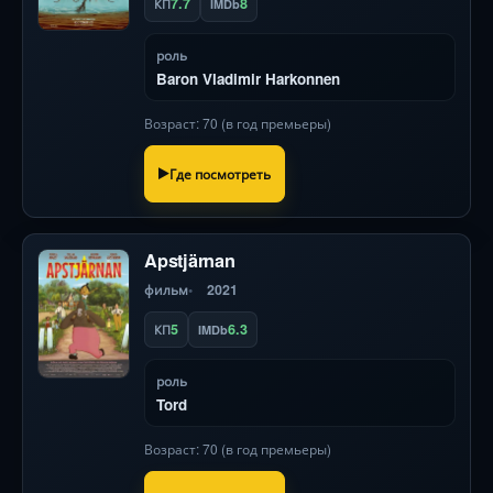
7.7
8
КП
IMDb
роль
Baron Vladimir Harkonnen
Возраст: 70 (в год премьеры)
Где посмотреть
Apstjärnan
фильм
2021
5
6.3
КП
IMDb
роль
Tord
Возраст: 70 (в год премьеры)