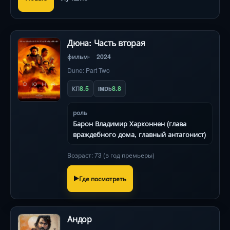
Дюна: Часть вторая
фильм
2024
Dune: Part Two
8.5
8.8
КП
IMDb
роль
Барон Владимир Харконнен (глава
враждебного дома, главный антагонист)
Возраст: 73 (в год премьеры)
Где посмотреть
Андор