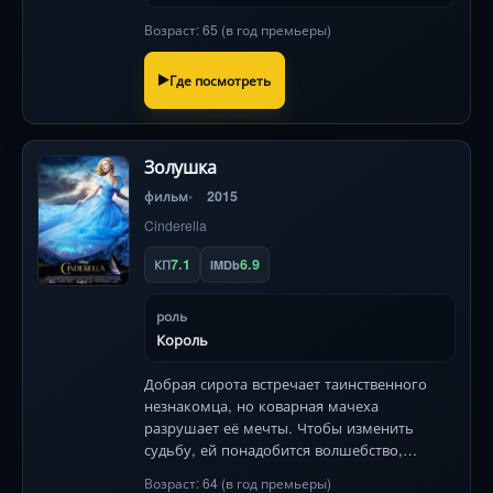
Возраст: 65 (в год премьеры)
Где посмотреть
Золушка
фильм
2015
Cinderella
7.1
6.9
КП
IMDb
роль
Король
Добрая сирота встречает таинственного
незнакомца, но коварная мачеха
разрушает её мечты. Чтобы изменить
судьбу, ей понадобится волшебство,
храбрость и одна хрустальная туфелька.
Возраст: 64 (в год премьеры)