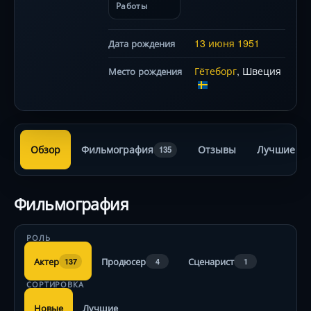
Работы
13 июня
1951
Дата рождения
Гётеборг
, Швеция
Место рождения
Обзор
Фильмография
Отзывы
Лучшие ра
135
Фильмография
РОЛЬ
Актер
Продюсер
Сценарист
137
4
1
СОРТИРОВКА
Новые
Лучшие