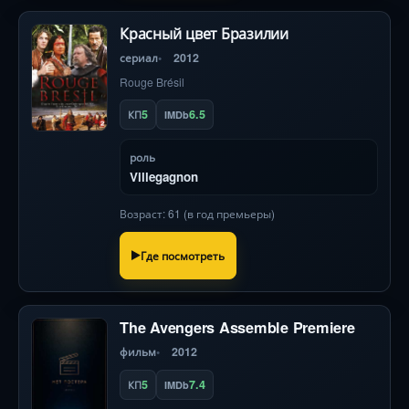
Красный цвет Бразилии
сериал
2012
Rouge Brésil
5
6.5
КП
IMDb
роль
Villegagnon
Возраст: 61 (в год премьеры)
Где посмотреть
The Avengers Assemble Premiere
фильм
2012
5
7.4
КП
IMDb