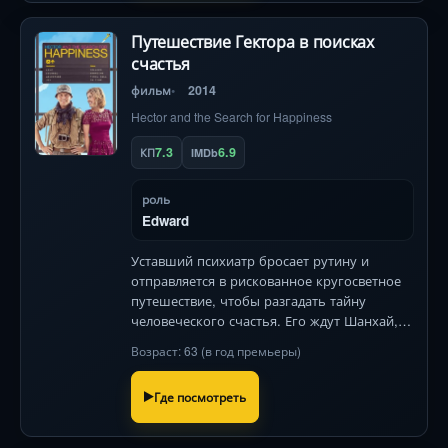
Путешествие Гектора в поисках
счастья
фильм
2014
Hector and the Search for Happiness
7.3
6.9
КП
IMDb
роль
Edward
Уставший психиатр бросает рутину и
отправляется в рискованное кругосветное
путешествие, чтобы разгадать тайну
человеческого счастья. Его ждут Шанхай,
Африка и Лос-Анджелес — и встречи,
Возраст: 63 (в год премьеры)
которые перевернут его жизнь.
Где посмотреть