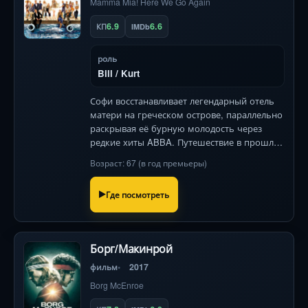
Mamma Mia! Here We Go Again
6.9
6.6
КП
IMDb
роль
Bill / Kurt
Софи восстанавливает легендарный отель
матери на греческом острове, параллельно
раскрывая её бурную молодость через
редкие хиты ABBA. Путешествие в прошлое
меняет всё, включая неожиданное
Возраст: 67 (в год премьеры)
появление таинственной родственницы.
Где посмотреть
Борг/Макинрой
фильм
2017
Borg McEnroe