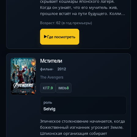
скрывает кошмары японского лагеря.
Когда он узнаёт, что его мучитель жив,
прошлое встаёт на пути будущего. Коллин
Фёрт и Николь Кидман в
Возраст: 62 (в год премьеры)
душераздирающей драме о травме и
прощении.
Где посмотреть
Мстители
фильм
2012
The Avengers
7.9
8
КП
IMDb
роль
Selvig
Эпическое столкновение начинается, когда
божественный изгнанник угрожает Земле.
Шпионская организация собирает