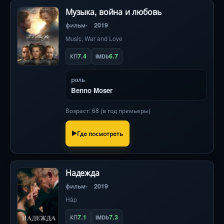
Музыка, война и любовь
фильм
2019
Music, War and Love
7.4
6.7
КП
IMDb
роль
Benno Moser
Возраст: 68 (в год премьеры)
Где посмотреть
Надежда
фильм
2019
Håp
7.1
7.3
КП
IMDb