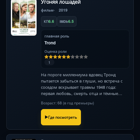
Угоняя лошадей
фильм
2019
6.6
6.5
КП
IMDb
главная роль
Trond
Оценка роли
1
На пороге миллениума вдовец Тронд
пытается забыться в глуши, но встреча с
соседом вскрывает травмы 1948 года:
первая любовь, смерть отца и тёмные
тайны тех, кому он верил. Гипнотическая
Возраст: 68 (в год премьеры)
операторская работа!
Где посмотреть