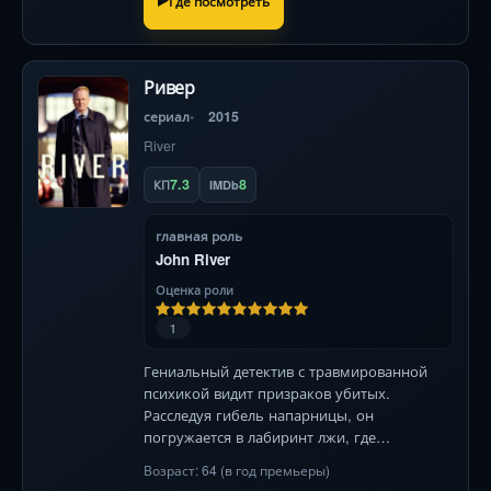
Где посмотреть
Ривер
сериал
2015
River
7.3
8
КП
IMDb
главная роль
John River
Оценка роли
1
Гениальный детектив с травмированной
психикой видит призраков убитых.
Расследуя гибель напарницы, он
погружается в лабиринт лжи, где
реальность граничит с безумием. Стеллан
Возраст: 64 (в год премьеры)
Скарсгард в роли Джона Ривера.