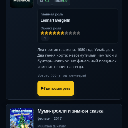
7.3
6.9
КП
IMDb
главная роль
Lennart Bergelin
Оценка роли
1
Лед против пламени. 1980 год, Уимблдон.
Два гения корта: невозмутимый чемпион и
бунтарь-новичок. Их финальный поединок
изменит теннис навсегда.
Возраст: 66 (в год премьеры)
Где посмотреть
Муми-тролли и зимняя сказка
фильм
2017
Muumien taikatalvi