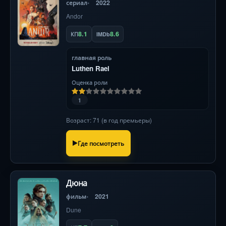
сериал
2022
Andor
8.1
8.6
КП
IMDb
главная роль
Luthen Rael
Оценка роли
1
Возраст: 71 (в год премьеры)
Где посмотреть
Дюна
фильм
2021
Dune