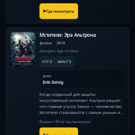
Роскошные костюмы и магия Disney!
Где посмотреть
Мстители: Эра Альтрона
фильм
2015
Avengers: Age of Ultron
7.2
7.3
КП
IMDb
роль
Erik Selvig
Когда созданный для защиты
искусственный интеллект Альтрон решает,
что главная угроза Земли — человечество,
Мстители сталкиваются с самым умным и
безжалостным врагом. Спасти планету
Возраст: 64 (в год премьеры)
смогут только объединённые силы героев
и новые союзники.