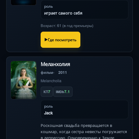
роль
играет самого себя
Возраст: 61 (в год премьеры)
Где посмотреть
Меланхолия
фильм
2011
Melancholia
7
7.1
КП
IMDb
роль
Jack
Роскошная свадьба превращается в
кошмар, когда сестра невесты погружается
в депрессию. Одновременно к Земле