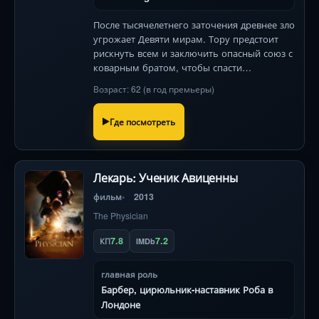
После тысячелетнего заточения древнее зло
угрожает Девяти мирам. Тору предстоит
рискнуть всем и заключить опасный союз с
коварным братом, чтобы спасти
возлюбленную и предотвратить вечную
Возраст: 62 (в год премьеры)
тьму. Грандиозные битвы и неожиданные
предательства ждут!
Где посмотреть
Лекарь: Ученик Авиценны
фильм
2013
The Physician
7.8
7.2
КП
IMDb
главная роль
Барбер, цирюльник-наставник Роба в
Лондоне