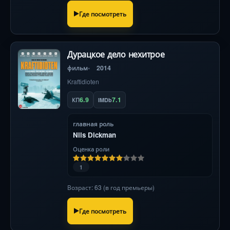
Где посмотреть
Дурацкое дело нехитрое
фильм
2014
Kraftidioten
6.9
7.1
КП
IMDb
главная роль
Nils Dickman
Оценка роли
1
Возраст: 63 (в год премьеры)
Где посмотреть