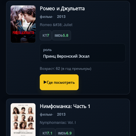
Ромео и Джульетта
фильм
2013
Romeo &#38; Juliet
7
5.8
КП
IMDb
роль
Принц Веронский Эскал
Возраст: 62 (в год премьеры)
Где посмотреть
Нимфоманка: Часть 1
фильм
2013
Nymphomaniac: Vol. I
7.1
6.9
КП
IMDb