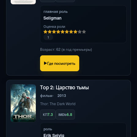
главная роль
Seligman
Оценка роли
1
Возраст: 62 (в год премьеры)
Где посмотреть
Тор 2: Царство тьмы
фильм
2013
Thor: The Dark World
7.3
6.8
КП
IMDb
роль
Erik Selvig