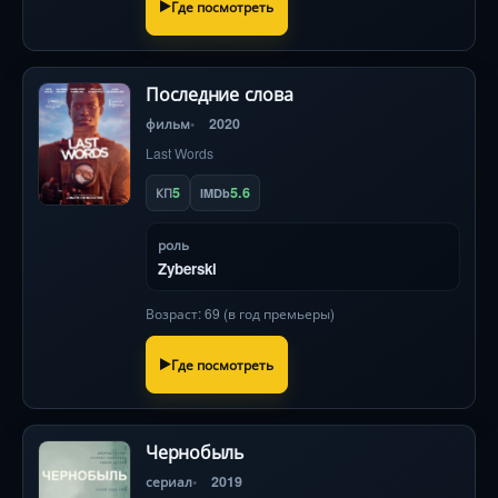
Где посмотреть
Последние слова
фильм
2020
Last Words
5
5.6
КП
IMDb
роль
Zyberski
Возраст: 69 (в год премьеры)
Где посмотреть
Чернобыль
сериал
2019