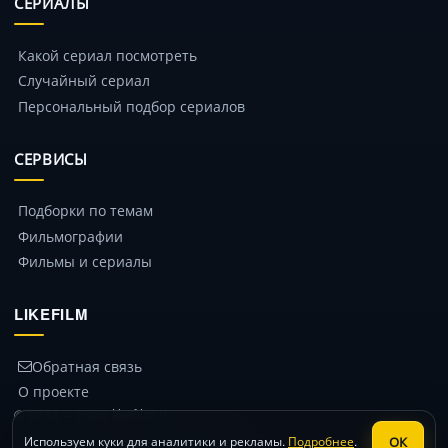
СЕРИАЛЫ
Какой сериал посмотреть
Случайный сериал
Персональный подбор сериалов
СЕРВИСЫ
Подборки по темам
Фильмографии
Фильмы и сериалы
LIKEFILM
Обратная связь
О проекте
© 2014 – 2026 likefilm.ru
Политика конфиденциальности
ОК
Используем куки для аналитики и рекламы.
Подробнее
.