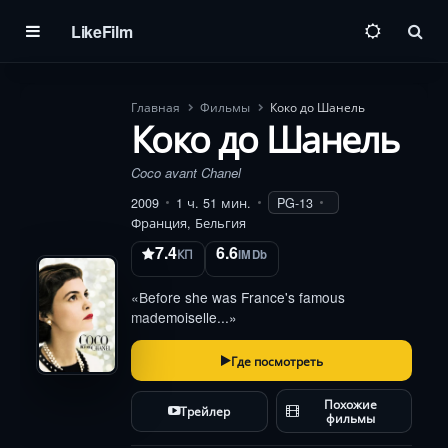
LikeFilm
Пои
Главная
Фильмы
Коко до Шанель
Коко до Шанель
Coco avant Chanel
2009
1 ч. 51 мин.
PG-13
Франция, Бельгия
7.4
6.6
КП
IMDb
«Before she was France's famous
mademoiselle...»
Где посмотреть
Похожие
Трейлер
фильмы