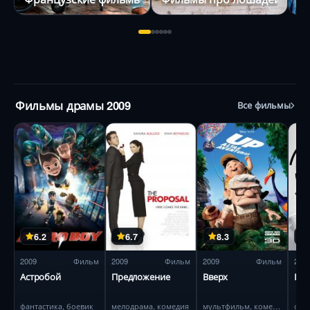
Фильмы драмы 2009
Все фильмы
6.2
6.7
8.3
2009
Фильм
2009
Фильм
2009
Фильм
200
Астробой
Предложение
Вверх
Гос
фантастика, боевик
мелодрама, комедия
мультфильм, комедия
фан