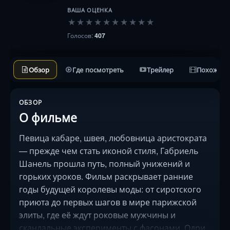
ВАША ОЦЕНКА
★
★
★
★
★
★
★
★
★
★
Голосов:
407
Обзор
Где посмотреть
Трейлер
Похожие 
ОБЗОР
О фильме
Певица кабаре, швея, любовница аристократа
— прежде чем стать иконой стиля, Габриель
Шанель прошла путь, полный унижений и
горьких уроков. Фильм раскрывает ранние
годы будущей королевы моды: от сиротского
приюта до первых шагов в мире парижской
элиты, где её ждут роковые мужчины и
скандальные эксперименты с фасонами. Одри