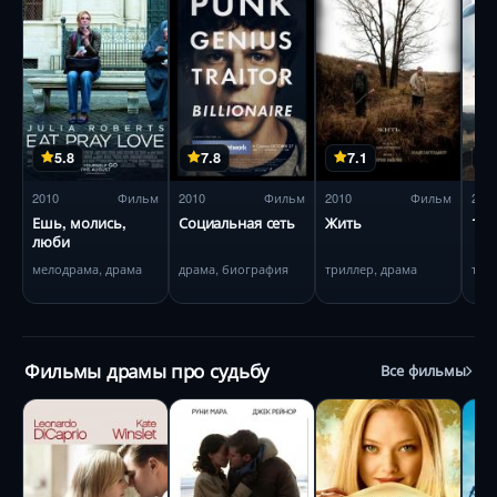
5.8
7.8
7.1
2010
Фильм
2010
Фильм
2010
Фильм
201
Ешь, молись,
Социальная сеть
Жить
127
люби
мелодрама, драма
драма, биография
триллер, драма
три
Фильмы драмы про судьбу
Все фильмы