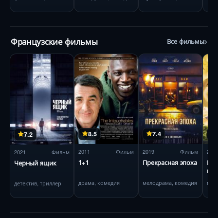
Французские фильмы
Все фильмы
8.5
7.4
7.2
2011
Фильм
2019
Фильм
201
2021
Фильм
1+1
Прекрасная эпоха
Ма
Черный ящик
пр
драма, комедия
мелодрама, комедия
детектив, триллер