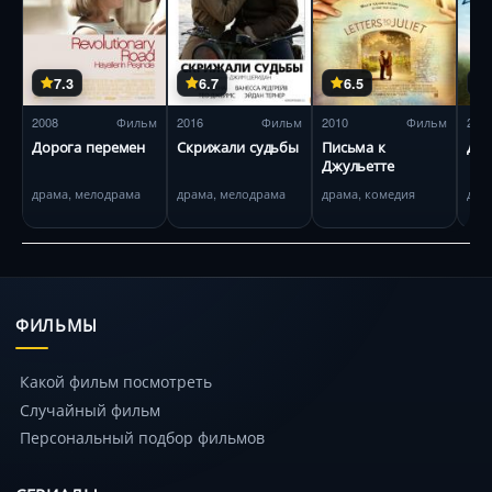
7.3
6.7
6.5
2008
Фильм
2016
Фильм
2010
Фильм
201
Дорога перемен
Скрижали судьбы
Письма к
Дик
Джульетте
драма, мелодрама
драма, мелодрама
драма, комедия
дра
ФИЛЬМЫ
Какой фильм посмотреть
Случайный фильм
Персональный подбор фильмов