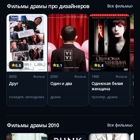
Фильмы драмы про дизайнеров
Все фильмы
6.8
8.1
6.4
2003
Фильм
2000
Фильм
1992
Фильм
200
Друг
Один и два
Одинокая белая
Эли
женщина
комедия, мелодрама
драма
триллер, драма
ком
Фильмы драмы 2010
Все фильмы