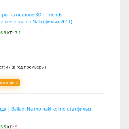
ры на острове 3D | Friends:
nokeshima no Naki (фильм 2011)
:
6.3
КП:
7.1
ст: 47 (в год премьеры)
осмотреть
да | Ballad: Na mo naki koi no uta (фильм
:
5.5
КП:
5