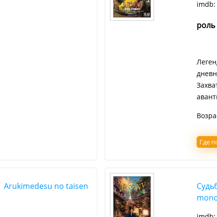
imdb
роль
Леген
дневн
Захва
авант
Возра
Где п
 Arukimedesu no taisen
Судьб
monog
imdb