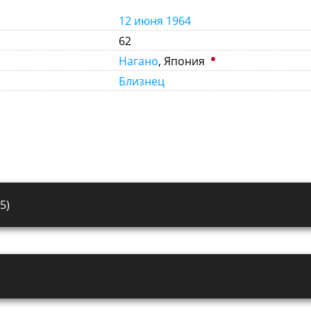
12 июня
1964
62
Нагано
, Япония
Близнец
5)