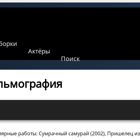
борки
Актёры
Поиск
ильмография
лярные работы: Сумрачный самурай (2002), Пришелец из