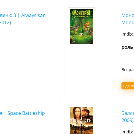
Авеню 3 | Always san
Монст
2012)
Mono
imdb
роль
Возра
Где п
 | Space Battleship
Балла
2009)
imdb