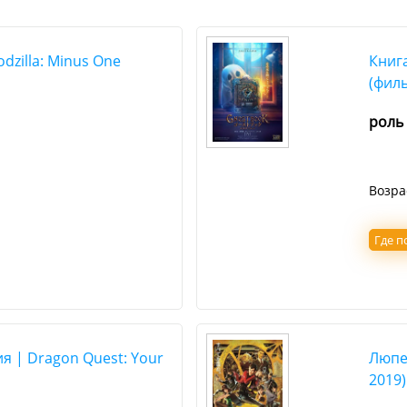
dzilla: Minus One
Книга
(филь
роль
Возра
Где п
я | Dragon Quest: Your
Люпен
2019)