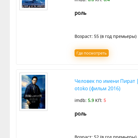
роль
Возраст: 55 (в год премьеры)
Где посмотреть
Человек по имени Пират | 
otoko (фильм 2016)
imdb:
5.9
КП:
5
роль
Возраст: 52 (в год премьеры)