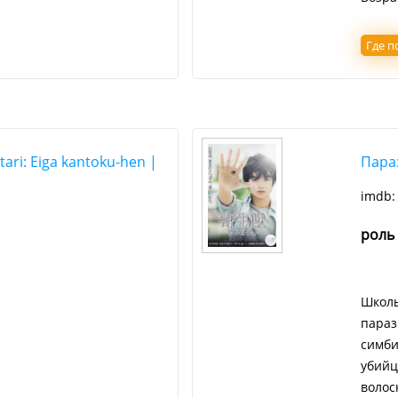
Где п
ari: Eiga kantoku-hen |
Параз
imdb
роль
Школь
параз
симби
убийц
волос