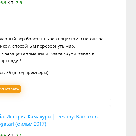
:
6.9
КП:
7.9
дарный вор бросает вызов нацистам в погоне за
иком, способным перевернуть мир.
тывающая анимация и головокружительные
юры ждут!
ст: 55 (в год премьеры)
осмотреть
а: История Камакуры | Destiny: Kamakura
atari (фильм 2017)
:
6.6
КП:
7.1