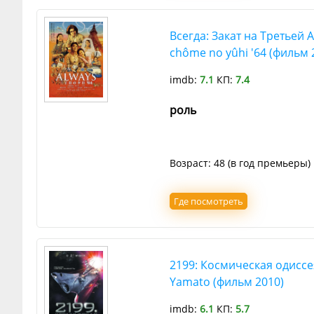
Всегда: Закат на Третьей 
chôme no yûhi '64 (фильм 
imdb:
7.1
КП:
7.4
роль
Возраст: 48 (в год премьеры)
Где посмотреть
2199: Космическая одиссея
Yamato (фильм 2010)
imdb:
6.1
КП:
5.7