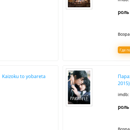
роль
Возра
Где п
Kaizoku to yobareta
Параз
2015)
imdb
роль
Возра