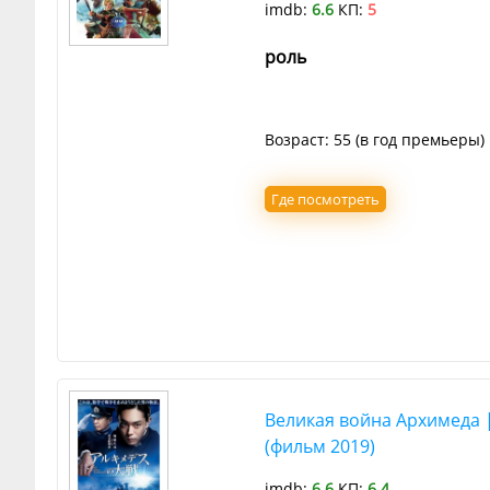
imdb:
6.6
КП:
5
роль
Возраст: 55 (в год премьеры)
Где посмотреть
Великая война Архимеда |
(фильм 2019)
imdb:
6.6
КП:
6.4