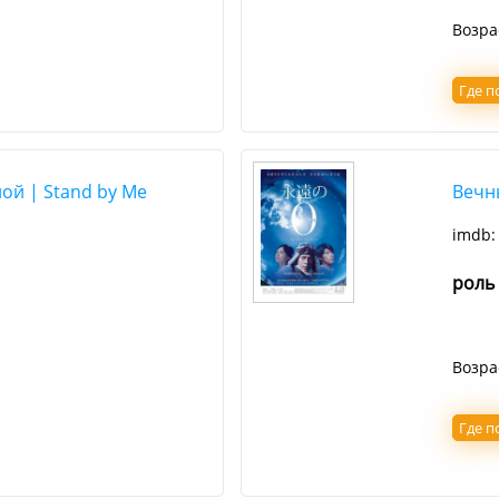
Возра
Где п
ой | Stand by Me
Вечны
imdb
роль
Возра
Где п