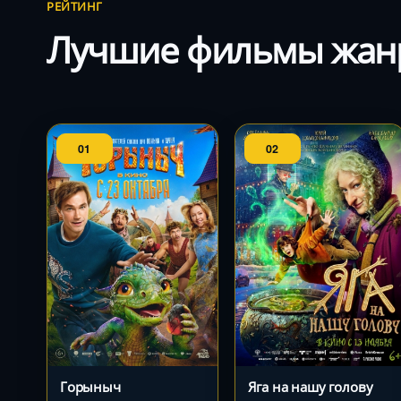
РЕЙТИНГ
Лучшие фильмы жанр
01
02
Горыныч
Яга на нашу голову