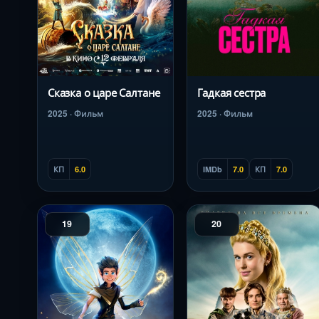
Сказка о царе Салтане
Гадкая сестра
2025 · Фильм
2025 · Фильм
КП
6.0
IMDb
7.0
КП
7.0
19
20