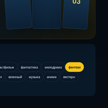
03
льтфильм
фантастика
мелодрама
фэнтези
л
военный
музыка
аниме
вестерн