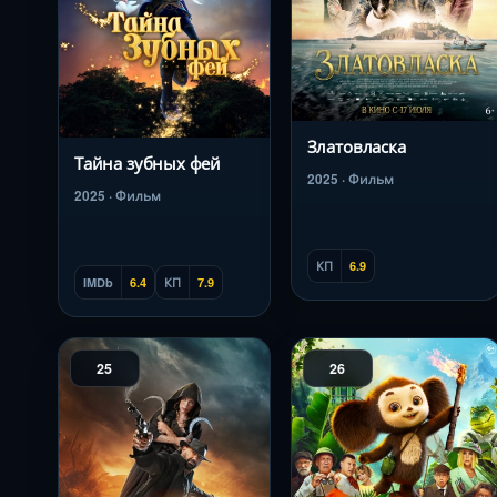
Златовласка
Тайна зубных фей
2025 · Фильм
2025 · Фильм
КП
6.9
IMDb
6.4
КП
7.9
25
26