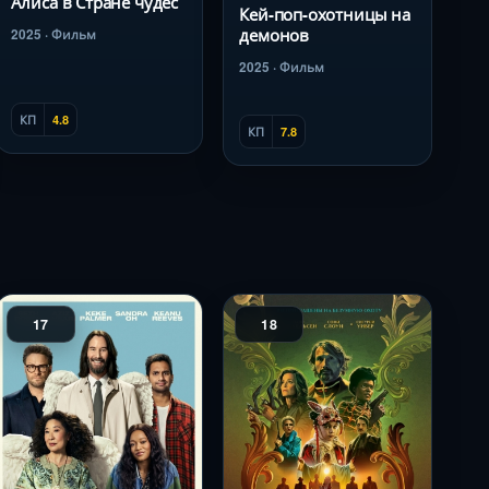
Алиса в Стране чудес
Кей-поп-охотницы на
демонов
2025 · Фильм
2025 · Фильм
КП
4.8
КП
7.8
17
18