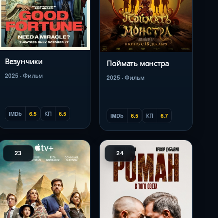
Везунчики
Поймать монстра
2025 · Фильм
2025 · Фильм
IMDb
6.5
КП
6.5
IMDb
6.5
КП
6.7
23
24