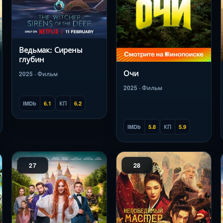
Ведьмак: Сирены
глубин
Очи
2025 · Фильм
2025 · Фильм
IMDb
6.1
КП
6.2
IMDb
5.8
КП
5.9
27
28