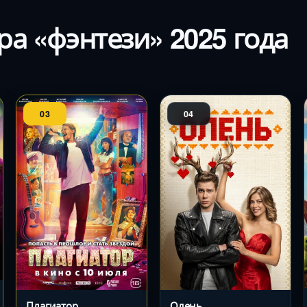
а «фэнтези» 2025 года
03
04
Плагиатор
Олень