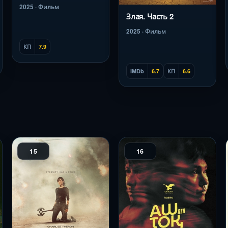
2025 · Фильм
Злая. Часть 2
2025 · Фильм
КП
7.9
IMDb
6.7
КП
6.6
15
16