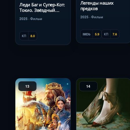
Легенды наших
Леди Баг и Супер-Кот:
предков
Токио. Звёздный
отряд
2025 · Фильм
2025 · Фильм
IMDb
5.9
КП
7.6
КП
8.0
13
14