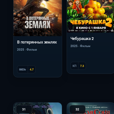
Чебурашка 2
В потерянных землях
2025 · Фильм
2025 · Фильм
КП
7.3
IMDb
4.7
31
32