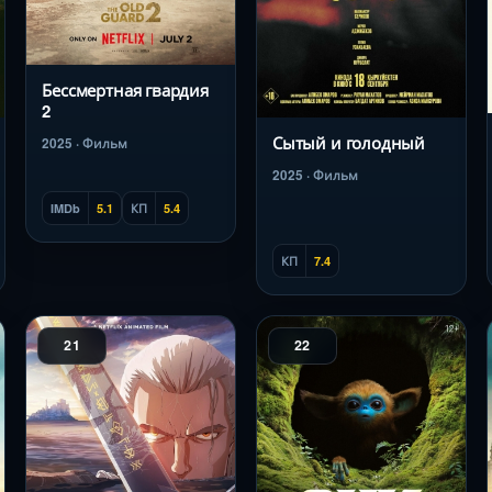
Бессмертная гвардия
2
Сытый и голодный
2025 · Фильм
2025 · Фильм
IMDb
5.1
КП
5.4
КП
7.4
21
22