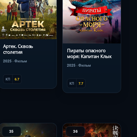
Артек. Сквозь
Пираты опасного
столетия
моря: Капитан Клык
2025 · Фильм
2025 · Фильм
КП
6.7
КП
7.7
35
36