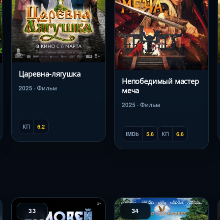
Царевна-лягушка
Непобедимый мастер
2025 · Фильм
меча
2025 · Фильм
КП
6.2
IMDb
5.6
КП
6.6
33
34