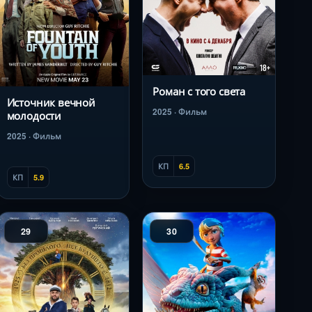
Роман с того света
Источник вечной
2025 · Фильм
молодости
2025 · Фильм
КП
6.5
КП
5.9
29
30