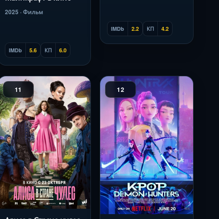
2025 · Фильм
IMDb
2.2
КП
4.2
IMDb
5.6
КП
6.0
11
12