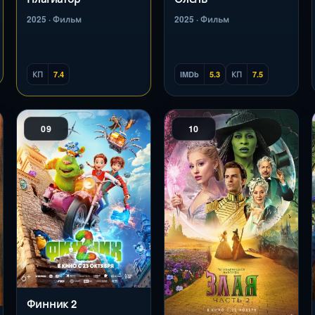
2025 · Фильм
2025 · Фильм
КП
7.4
IMDb
5.3
КП
7.5
09
10
Финник 2