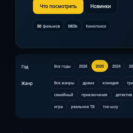
Что посмотреть
Новинки
50
фильмов
IMDb
Кинопоиск
Все годы
2026
2025
2024
20
Год
Все жанры
драма
комедия
тр
Жанр
семейный
приключения
детектив
игра
реальное ТВ
ток-шоу