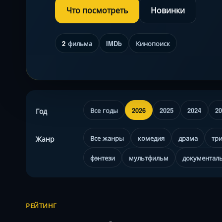
Что посмотреть
Новинки
2
фильма
IMDb
Кинопоиск
Все годы
2026
2025
2024
20
Год
Все жанры
комедия
драма
тр
Жанр
фэнтези
мультфильм
документал
РЕЙТИНГ