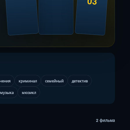
03
чения
криминал
семейный
детектив
музыка
мюзикл
2 фильма