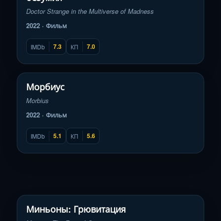
Doctor Strange in the Multiverse of Madness
2022 · Фильм
7.3
7.0
IMDb
КП
Смотреть трейлер
▶
Морбиус
Morbius
2022 · Фильм
5.1
5.6
IMDb
КП
Смотреть трейлер
▶
Миньоны: Грювитация