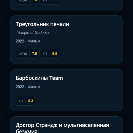
Смотреть трейлер
▶
Треугольник печали
Triangle of Sadness
2022 · Фильм
7.5
6.6
IMDb
КП
Смотреть трейлер
▶
Барбоскины Team
2022 · Фильм
8.3
КП
Смотреть трейлер
▶
Доктор Стрэндж и мультивселенная
безумия