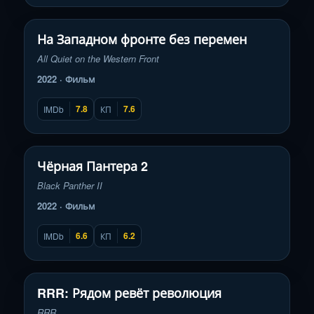
Смотреть трейлер
▶
На Западном фронте без перемен
All Quiet on the Western Front
2022 · Фильм
7.8
7.6
IMDb
КП
Смотреть трейлер
▶
Чёрная Пантера 2
Black Panther II
2022 · Фильм
6.6
6.2
IMDb
КП
Смотреть трейлер
▶
RRR: Рядом ревёт революция
RRR