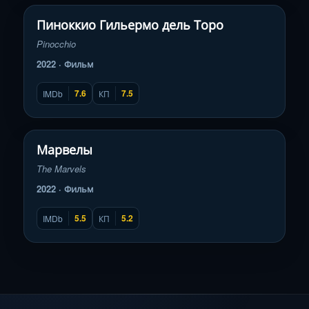
▶
Пиноккио Гильермо дель Торо
Pinocchio
2022 · Фильм
7.6
7.5
IMDb
КП
Смотреть трейлер
▶
Марвелы
The Marvels
2022 · Фильм
5.5
5.2
IMDb
КП