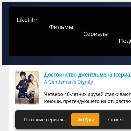
LikeFilm
Фильмы
Сериалы
Под
Достоинство джентльмена (сериал
A Gentleman's Dignity
Четверо 40-летних друзей сталкиваю
юноши, претендующего на отцовство 
Похожие сериалы
Актёры
Сюжет