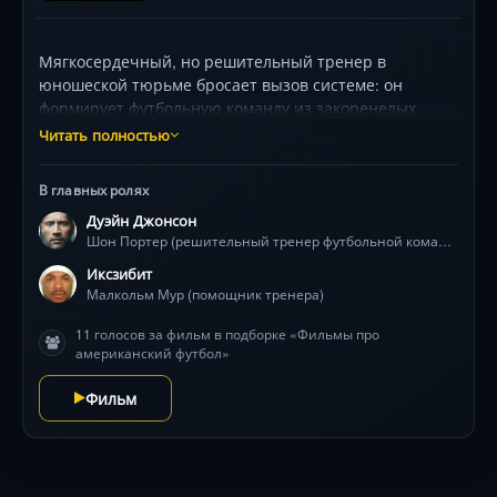
Мягкосердечный, но решительный тренер в
юношеской тюрьме бросает вызов системе: он
формирует футбольную команду из закоренелых
соперников, чья вражда глубже тюремных стен. Под
Читать полностью
руководством Дуэйна Джонсона и его помощника
(Иксзибит) подростки, считавшиеся потерянными
В главных ролях
для общества, осваивают силу дисциплины и
Дуэйн Джонсон
доверия. Каждая игра — это битва не только с
Шон Портер (решительный тренер футбольной команды)
соперниками, но и с собственными демонами, где
поражения учат больше побед. Напряжённые
Иксзибит
тренировки, жёсткие столкновения на поле и
Малкольм Мур (помощник тренера)
неожиданная поддержка извне ведут их к главному
11 голосов за фильм в подборке «Фильмы про
матчу, способному изменить будущее. Фильм снят в
американский футбол»
динамичной, почти документальной манере,
подчёркивая хрупкость надежды в мире, где второй
Фильм
шанс — роскошь.