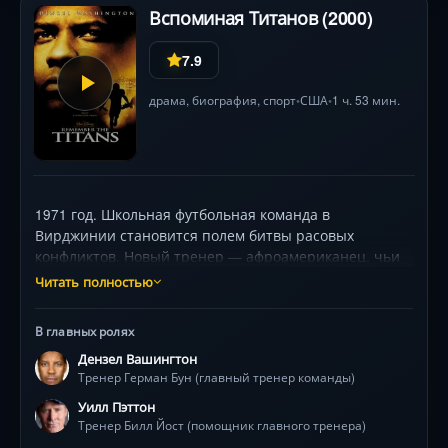
Вспоминая Титанов (2000)
7.9
драма
,
биография
,
спорт
США
1 ч. 53 мин.
•
•
1971 год. Школьная футбольная команда в
Вирджинии становится полем битвы расовых
конфликтов. Новый тренер — афроамериканец, чьи
жёсткие методы и непоколебимая воля заставляют
Читать полностью
игроков забыть о цвете кожи и стать единым
механизмом. Но путь к чемпионству усыпан
В главных ролях
предательством, давлением общества и личными
Дензел Вашингтон
драмами. Спорт здесь — лишь начало большой
Тренер Герман Бун (главный тренер команды)
войны за человечность.
Уилл Пэттон
Тренер Билл Йост (помощник главного тренера)