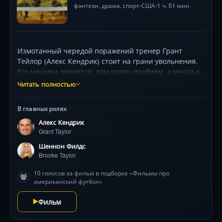
фэнтези
,
драма
,
спорт
США
1 ч. 51 мин.
•
•
Измотанный чередой поражений тренер Грант
Тейлор (Алекс Кендрик) стоит на грани увольнения.
Его машина ломается, дом полон проблем, а мечта о
семье кажется недостижимой. Когда лучший игрок
Читать полностью
покидает команду, а родители требуют его отставки,
он находит силы в вере. Переломный момент
В главных ролях
наступает с новым решением: играть не ради побед,
Алекс Кендрик
а во славу Бога. Под его руководством неудачники-
Grant Taylor
ученики начинают невероятную серию побед,
сражаясь не только с соперниками, но и с
Шеннон Филдс
собственными страхами. Их ждёт решающее
Brooke Taylor
противостояние с непобедимыми гигантами —
10 голосов за фильм в подборке «Фильмы про
трёхкратными чемпионами штата. Фильм снят на
американский футбол»
микро-бюджет ($100 000) силами церковной общины,
но покорил кассу ($10 млн) силой искренней истории.
Фильм