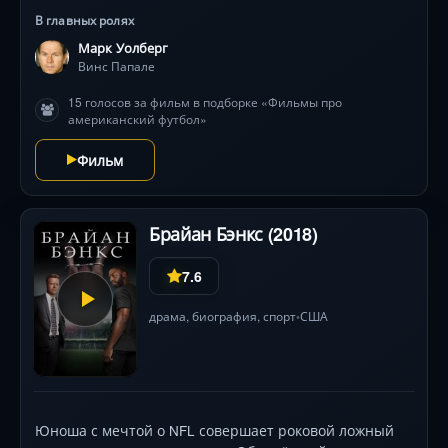
даже спортивной формы герой бросает вызов
В главных ролях
профессионалам. Марк Уолберг создает
Марк Уолберг
харизматичный образ «неудачника», чья ярость и
Винс Папале
скорость на поле завораживают стадионы, а Грег
Киннир блестяще играет тренера, рискующего
15 голосов за фильм в подборке «Фильмы про
репутацией. Это путь через насмешки, боль и
американский футбол»
сомнения — к одному шансу изменить жизнь.
Фильм
Брайан Бэнкс (2018)
7.6
драма
,
биография
,
спорт
США
•
Юноша с мечтой о NFL совершает роковой ложный