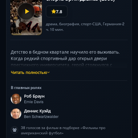
7.8
драма
,
биография
,
спорт
США
,
Германия
2
•
•
ч. 10 мин.
Детство в бедном квартале научило его выживать.
Когда редкий спортивный дар открыл двери
престижного университета, герой столкнулся с
жестокой реальностью: талант значит меньше цвета
Читать полностью
кожи. Под руководством принципиального тренера
(Деннис Куэйд) и с поддержкой верных друзей, он
В главных ролях
ломает стереотипы на футбольном поле. Каждая игра
Роб Браун
— сражение против невидимых барьеров, где
Ernie Davis
триумфальные тачдауны потрясают стадионы, а за
пределами арены продолжают звучать оскорбления.
Деннис Куэйд
Роб Браун создает пронзительный образ
Ben Schwartzwalder
первопроходца, чья сила духа изменила историю
38 голосов за фильм в подборке «Фильмы про
спорта. Его последний рывок к трофею Хейсмана
американский футбол»
навсегда войдет в анналы легенд.