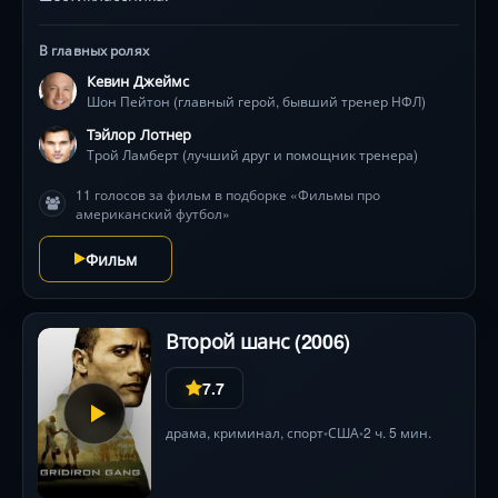
В главных ролях
Кевин Джеймс
Шон Пейтон (главный герой, бывший тренер НФЛ)
Тэйлор Лотнер
Трой Ламберт (лучший друг и помощник тренера)
11 голосов за фильм в подборке «Фильмы про
американский футбол»
Фильм
Второй шанс (2006)
7.7
драма
,
криминал
,
спорт
США
2 ч. 5 мин.
•
•