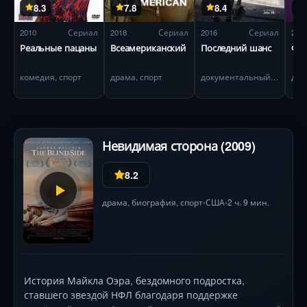
8.3
7.8
8.4
2010
Сериал
2018
Сериал
2016
Сериал
201
Реальные пацаны
Всеамериканский
Последний шанс
Фут
комедия, спорт
драма, спорт
документальный, спорт
дра
Невидимая сторона (2009)
8.2
драма
,
биография
,
спорт
США
2 ч. 9 мин.
•
•
История Майкла Оэра, бездомного подростка,
ставшего звездой НФЛ благодаря поддержке