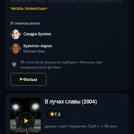
приёмной семьи. Сандра Буллок в роли решительной
матери получила «Оскар». Фильм балансирует между
Читать полностью
социальной драмой и спортивным триумфом,
поднимая темы расы и классового неравенства.
В главных ролях
Реальные кадры игр добавляют документальной
достоверности.
Сандра Буллок
Куинтон Аарон
Michael Oher
35 голосов за фильм в подборке «Фильмы про
американский футбол»
Фильм
В лучах славы (2004)
7.3
драма
,
спорт
Германия
,
США
1 ч. 58 мин.
•
•