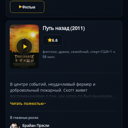
Фильм
Путь назад (2011)
6.6
фэнтези
,
драма
,
семейный
,
спорт
США
1 ч.
•
•
58 мин.
В центре событий, неудачливый фермер и
добровольный пожарный. Скотт живет
воспоминаниями о том, как когда-то был вынужден
оставить очень перспективную футбольную карьеру
Читать полностью
из-за травмы, полученной во время игры. После
этого ему пришлось забыть свои мечты о колледже и
В главных ролях
профессиональной футбольной карьере. Часто с тех
Брайан Прэсли
пор герой картины думает о том «Что было бы, если