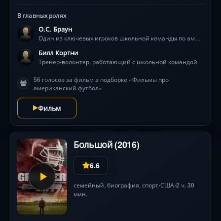
В главных ролях
О.С. Браун
Один из ключевых игроков школьной команды по американскому футболу
Билл Кортни
Тренер-волонтер, работающий с школьной командой
56 голосов за фильм в подборке «Фильмы про
американский футбол»
Фильм
Большой (2016)
6.6
семейный
,
биография
,
спорт
США
2 ч. 30
•
•
мин.