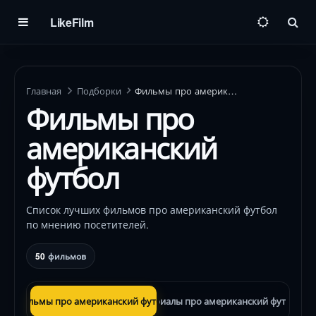
LikeFilm
Пои
Главная
Подборки
Фильмы про американский футбол
Фильмы про
американский
футбол
Список лучших фильмов про американский футбол
по мнению посетителей.
50
фильмов
Фильмы про американский футбол
Сериалы про американский футбол