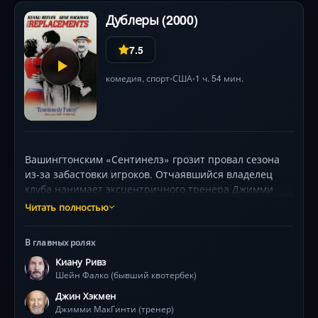
Дублеры (2000)
7.5
комедия
,
спорт
США
1 ч. 54 мин.
•
•
Вашингтонским «Сентинелз» грозит провал сезона
из-за забастовки игроков. Отчаявшийся владелец
клуба нанимает эксцентричного тренера Джимми
МакГинти, поручив ему за неделю собрать замену из
Читать полностью
«отбросов»: бывшего провалившегося квотербека,
сумоиста, глухого снайпера, тюремного зека и
В главных ролях
стриптизерш вместо чирлидерш. Кажется, эта
Киану Ривз
разношерстная компания обречена на позор. Но под
Шейн Фалко (бывший квотербек)
руководством харизматичного наставника
аутсайдеры обнаруживают, что их странности —
Джин Хэкмен
тайное оружие. С каждым матчем они бросают вызов
Джимми МакГинти (тренер)