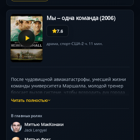
Мы – одна команда (2006)
7.6
драма
,
спорт
США
2 ч. 11 мин.
•
•
После чудовищной авиакатастрофы, унесшей жизни
команды университета Маршалла, молодой тренер
бросает вызов системе, чтобы возродить дух города
через спорт. Мэттью Макконахи в роли
Читать полностью
харизматичного наставника ведёт новичков через
боль утраты к единственной победе, которая важнее
В главных ролях
всех трофеев. Реальная история, ставшая гимном
Мэттью МакКонахи
стойкости.
Jack Lengyel
Мэттью Фокс