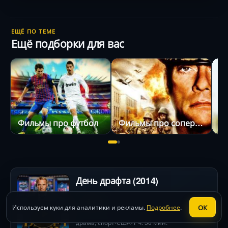
ЕЩЁ ПО ТЕМЕ
Ещё подборки для вас
Фильмы про футбол
Фильмы про соперничество
День драфта (2014)
6.8
ОК
Используем куки для аналитики и рекламы.
Подробнее
.
драма
,
спорт
США
1 ч. 50 мин.
•
•