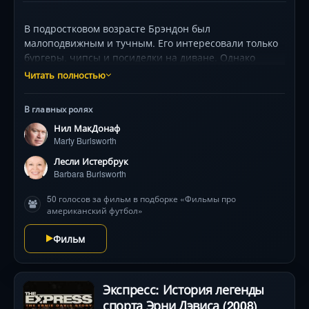
В подростковом возрасте Брэндон был
малоподвижным и тучным. Его интересовали только
бургеры, чипсы и посиделки на диване. Однако
понемногу он увлекся спортом и начал играть в
Читать полностью
команде по американскому футболу. Слишком
неповоротливый он вызывал поначалу только
В главных ролях
насмешки, но продолжал заниматься спортом. Уже в
Нил МакДонаф
20 лет он стал звездой всеамериканской лиги.
Marty Burlsworth
Лесли Истербрук
Barbara Burlsworth
50 голосов за фильм в подборке «Фильмы про
американский футбол»
Фильм
Экспресс: История легенды
спорта Эрни Дэвиса (2008)