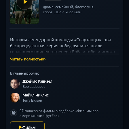
драма
,
семейный
,
биография
,
спорт
США
1 ч. 55 мин.
•
•
История легендарной команды «Спартанцы», чья
беспрецедентная серия побед рушится после
сердечного приступа тренера Боба и гибели игрока.
Джеймс Кэвизел блестяще воплощает на экране
Читать полностью
харизматичного наставника, который учит
подростков: важнее победы — единство, доверие и
В главных ролях
готовность отдавать все силы ради других. Фильм
Джеймс Кэвизел
погружает в мир американского футбола, где за
Bob Ladouceur
эффектными игровыми сценами скрываются боль
потерь, испытания на прочность и путь к
Майкл Чиклис
настоящему братству.
Terry Eidson
97 голосов за фильм в подборке «Фильмы про
американский футбол»
Фильм