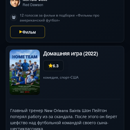
Red Dawson
12 голосов за фильм в подборке «Фильмы про
американский футбол»
Фильм
Домашняя игра (2022)
6.3
комедия
,
спорт
США
•
Главный тренер New Orleans Saints Шон Пейтон
потерял работу из-за скандала. После этого он берёт
шефство над футбольной командой своего сына-
шестиклассника.