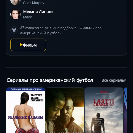
Scott Murphy
бы…». И вот однажды он получает уникальный шанс
— вернуться из настоящего в прошлое и изменить
Мелани Лински
историю!
Macy
37 голосов за фильм в подборке «Фильмы про
американский футбол»
Фильм
Сериалы про американский футбол
Все сериалы