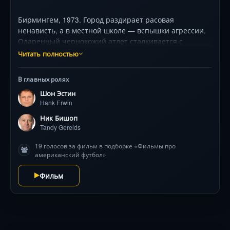
Бирмингем, 1973. Город раздирает расовая
ненависть, а в местной школе — вспышки агрессии.
Одаренный чернокожий атлет сталкивается с
дискриминацией даже на поле. Когда тренер,
Читать полностью
отчаявшись смикшировать команду, разрешает
выступить харизматичному проповеднику, игроки
В главных ролях
совершают шаг, который шокирует всех: они
Шон Эстин
обращаются к вере. Подлинная история единства,
Hank Erwin
где спорт становится полем битвы за души. Звездный
актерский состав (включая легендарного Джона
Ник Бишоп
Войта в роли тренера «Медведей») и ревущий
Tandy Gerelds
стадион финала, где решается больше, чем
19 голосов за фильм в подборке «Фильмы про
чемпионство. Как вера и мяч победят вековую
американский футбол»
ненависть? Это надо видеть!
Фильм