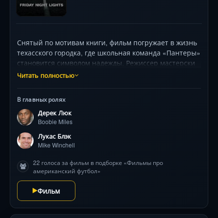
Снятый по мотивам книги, фильм погружает в жизнь
техасского городка, где школьная команда «Пантеры»
становится символом надежды. Режиссер мастерски
передаёт напряжение матчей, драму подростков и
Читать полностью
фанатизм болельщиков. Фильм избегает
голливудских клише, фокусируясь на хрупкости
В главных ролях
мечты под давлением общества. Саундтрек Explosions
Дерек Люк
in the Sky усиливает эмоциональный накал.
Boobie Miles
Лукас Блэк
Mike Winchell
22 голоса за фильм в подборке «Фильмы про
американский футбол»
Фильм