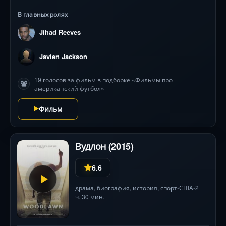
В главных ролях
Jihad Reeves
Javien Jackson
19 голосов за фильм в подборке «Фильмы про
американский футбол»
Фильм
Вудлон (2015)
6.6
драма
,
биография
,
история
,
спорт
США
2
•
•
ч. 30 мин.