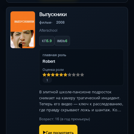
Выпускники
фильм
2008
Afterschool
5.9
6
КП
IMDb
главная роль
Robert
Оценка роли
1
В элитной школе-пансионе подросток
снимает на камеру трагический инцидент.
Теперь его видео — ключ к расследованию,
где правду скрывают ложь и шантаж. Кому
доверять, если каждый шаг снимают?
Возраст: 16 (в год премьеры)
Где посмотреть