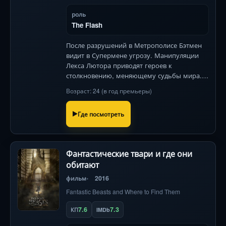
роль
The Flash
После разрушений в Метрополисе Бэтмен
видит в Супермене угрозу. Манипуляции
Лекса Лютора приводят героев к
столкновению, меняющему судьбы мира. В
ролях: Бен Аффлек, Генри Кавилл, Галь
Возраст: 24 (в год премьеры)
Гадот.
Где посмотреть
Фантастические твари и где они
обитают
фильм
2016
Fantastic Beasts and Where to Find Them
7.6
7.3
КП
IMDb