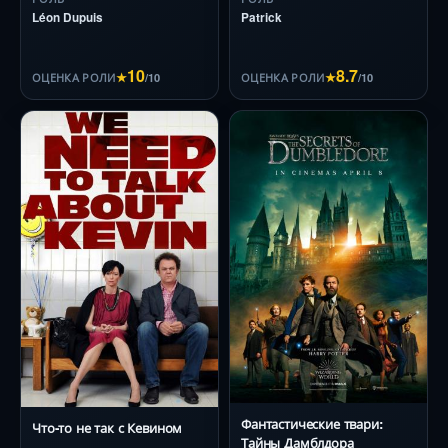
Léon Dupuis
Patrick
10
8.7
★
/10
★
/10
ОЦЕНКА РОЛИ
ОЦЕНКА РОЛИ
Фантастические твари:
Что-то не так с Кевином
Тайны Дамблдора