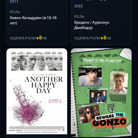
2011
2022
РОЛЬ
РОЛЬ
Кевин Качадурян (в 15-18
Криденс / Аурелиус
лет)
Дамблдор
8
8
★
/10
★
/10
ОЦЕНКА РОЛИ
ОЦЕНКА РОЛИ