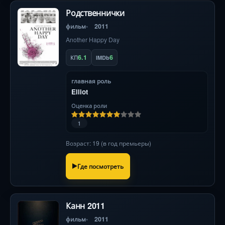
Родственнички
фильм
2011
Another Happy Day
6.1
6
КП
IMDb
главная роль
Elliot
Оценка роли
1
Возраст: 19 (в год премьеры)
Где посмотреть
Канн 2011
фильм
2011