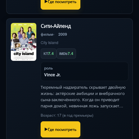
Где посмотреть
Сити-Айленд
фильм
2009
City Island
7.4
7.4
КП
IMDb
роль
Vince Jr.
Тюремный надзиратель скрывает двойную
жизнь: актёрские амбиции и внебрачного
сына-заключённого. Когда он приводит
парня домой, невинная ложь запускает
взрывоопасную смесь семейных секретов
Возраст: 17 (в год премьеры)
— от фетишей до стриптиз-клубов .
Где посмотреть