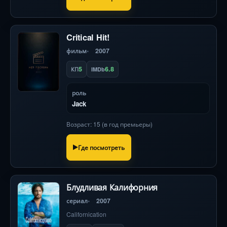
Critical Hit!
фильм
2007
5
6.8
КП
IMDb
роль
Jack
Возраст: 15 (в год премьеры)
Где посмотреть
Блудливая Калифорния
сериал
2007
Californication