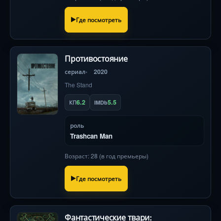
человечества. Легендарная режиссёрская
версия!
Где посмотреть
Противостояние
сериал
2020
The Stand
6.2
5.5
КП
IMDb
роль
Trashcan Man
Возраст: 28 (в год премьеры)
Где посмотреть
Фантастические твари: