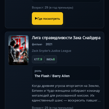
Возраст: 29 (в год премьеры)
Где посмотреть
Лига справедливости Зака Снайдера
фильм
2021
Zack Snyder's Justice League
7.9
8
КП
IMDb
роль
The Flash / Barry Allen
Когда древняя угроза вторгается на Землю,
Бэтмен и Чудо-женщина собирают команду
металюдей для рискованной миссии. Их
единственный шанс — воскресить павшего
героя, но цена ошибки — гибель всего
Возраст: 29 (в год премьеры)