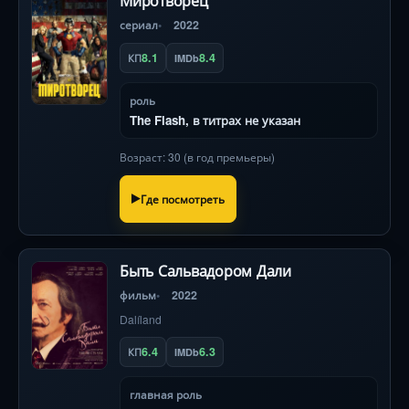
Миротворец
сериал
2022
8.1
8.4
КП
IMDb
роль
The Flash, в титрах не указан
Возраст: 30 (в год премьеры)
Где посмотреть
Быть Сальвадором Дали
фильм
2022
Dalíland
6.4
6.3
КП
IMDb
главная роль