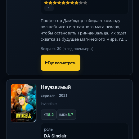
1
Профессор Дамблдор собирает команду
волшебников и отважного мага-пекаря,
чтобы остановить Грин-де-Вальда. Их ждёт
схватка за будущее магического мира, где
решающую роль сыграет древнее
Возраст: 30 (в год премьеры)
пророческое существо.
Где посмотреть
Неуязвимый
сериал
2021
Invincible
8.2
8.7
КП
IMDb
роль
DA Sinclair