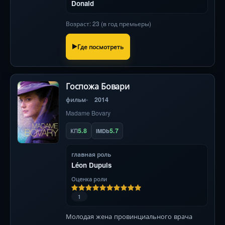
Donald
Возраст: 23 (в год премьеры)
Где посмотреть
Госпожа Бовари
фильм
2014
Madame Bovary
5.8
5.7
КП
IMDb
главная роль
Léon Dupuis
Оценка роли
1
Молодая жена провинциального врача