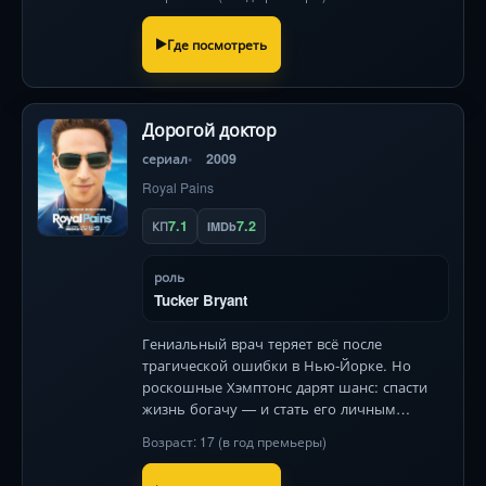
Где посмотреть
Дорогой доктор
сериал
2009
Royal Pains
7.1
7.2
КП
IMDb
роль
Tucker Bryant
Гениальный врач теряет всё после
трагической ошибки в Нью-Йорке. Но
роскошные Хэмптонс дарят шанс: спасти
жизнь богачу — и стать его личным
доктором. Теперь он лечит элиту, скрывая
Возраст: 17 (в год премьеры)
прошлое...