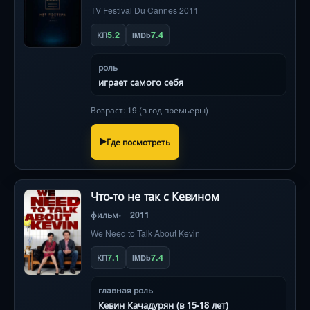
TV Festival Du Cannes 2011
5.2
7.4
КП
IMDb
роль
играет самого себя
Возраст: 19 (в год премьеры)
Где посмотреть
Что-то не так с Кевином
фильм
2011
We Need to Talk About Kevin
7.1
7.4
КП
IMDb
главная роль
Кевин Качадурян (в 15-18 лет)