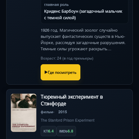
главная роль
Криденс Барбоун (загадочный мальчик
с темной силой)
1926 год. Магический зоолог случайно
выпускает фантастических существ в Нью-
Йорке, расследуя загадочные разрушения.
Темные силы угрожают раскрыть
волшебный мир! Эдди Редмэйн в
Возраст: 24 (в год премьеры)
визуальном чуде от создателей «Гарри
Поттера».
Где посмотреть
Тюремный эксперимент в
Стэнфорде
фильм
2015
The Stanford Prison Experiment
6.4
6.8
КП
IMDb