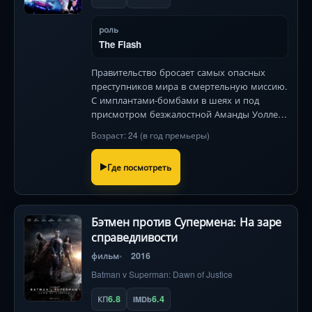
роль
The Flash
Правительство бросает самых опасных
преступников мира в смертельную миссию.
С имплантами-бомбами в шеях и под
присмотром безжалостной Аманды Уоллер
— у них нет права на ошибку.
Возраст: 24 (в год премьеры)
Где посмотреть
Бэтмен против Супермена: На заре
справедливости
фильм
2016
Batman v Superman: Dawn of Justice
6.8
6.4
КП
IMDb