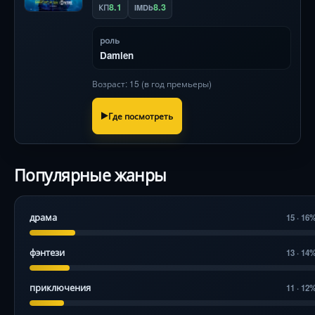
8.1
8.3
КП
IMDb
роль
Damien
Возраст: 15 (в год премьеры)
Где посмотреть
Популярные жанры
драма
15 · 16
фэнтези
13 · 14
приключения
11 · 12