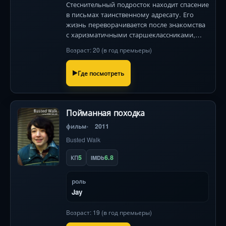
Стеснительный подросток находит спасение
в письмах таинственному адресату. Его
жизнь переворачивается после знакомства
с харизматичными старшеклассниками,
открывающими ему мир музыки 90-х и
Возраст: 20 (в год премьеры)
хрупкую грань между юностью и
взрослением. Главный секрет Чарли гр
Где посмотреть
Пойманная походка
фильм
2011
Busted Walk
5
6.8
КП
IMDb
роль
Jay
Возраст: 19 (в год премьеры)