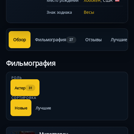
Хобокен
, США
Место рождения
Весы
Знак зодиака
Обзор
Фильмография
Отзывы
Лучшие ра
27
Фильмография
РОЛЬ
Актер
31
СОРТИРОВКА
Новые
Лучшие