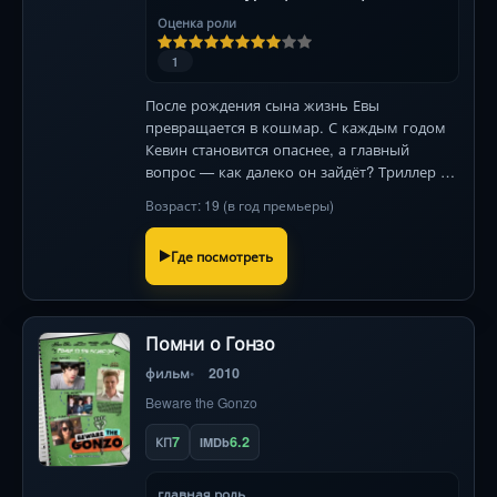
Оценка роли
1
После рождения сына жизнь Евы
превращается в кошмар. С каждым годом
Кевин становится опаснее, а главный
вопрос — как далеко он зайдёт? Триллер с
леденящей игрой Тильды Суинтон и Эзры
Возраст: 19 (в год премьеры)
Миллера.
Где посмотреть
Помни о Гонзо
фильм
2010
Beware the Gonzo
7
6.2
КП
IMDb
главная роль