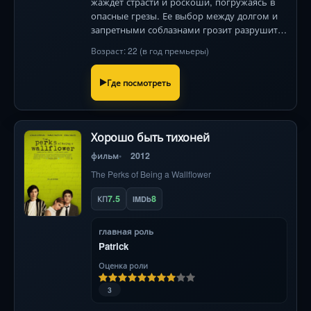
жаждет страсти и роскоши, погружаясь в
опасные грезы. Ее выбор между долгом и
запретными соблазнами грозит разрушить
всё.
Возраст: 22 (в год премьеры)
Где посмотреть
Хорошо быть тихоней
фильм
2012
The Perks of Being a Wallflower
7.5
8
КП
IMDb
главная роль
Patrick
Оценка роли
3