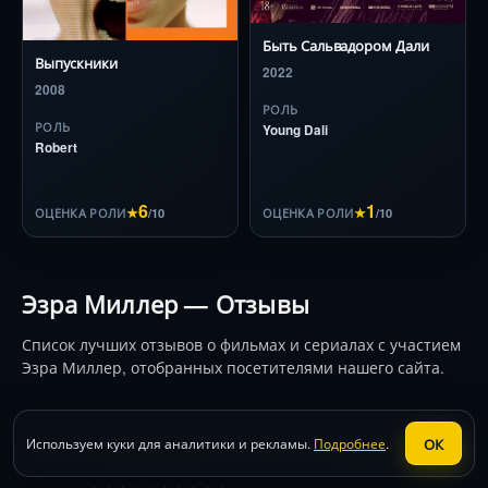
Быть Сальвадором Дали
Выпускники
2022
2008
РОЛЬ
РОЛЬ
Young Dali
Robert
6
1
★
/10
★
/10
ОЦЕНКА РОЛИ
ОЦЕНКА РОЛИ
Эзра Миллер — Отзывы
Список лучших отзывов о фильмах и сериалах с участием
Эзра Миллер, отобранных посетителями нашего сайта.
Лига справедливости Зака Снайдера (2021)
ОК
Используем куки для аналитики и рекламы.
Подробнее
.