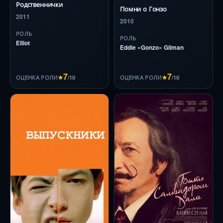
Родственнички
Помни о Гонзо
2011
2010
РОЛЬ
РОЛЬ
Elliot
Eddie «Gonzo» Gilman
7
7
★
/10
★
/10
ОЦЕНКА РОЛИ
ОЦЕНКА РОЛИ