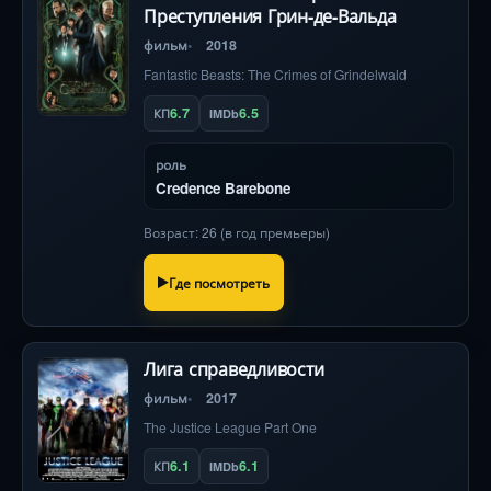
Преступления Грин-де-Вальда
фильм
2018
Fantastic Beasts: The Crimes of Grindelwald
6.7
6.5
КП
IMDb
роль
Credence Barebone
Возраст: 26 (в год премьеры)
Где посмотреть
Лига справедливости
фильм
2017
The Justice League Part One
6.1
6.1
КП
IMDb