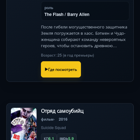
роль
The Flash / Barry Allen
После гибели могущественного защитника
Земля погружается в хаос. Бэтмен и Чудо-
женщина собирают команду невероятных
героев, чтобы остановить древнюю
космическую угрозу, способную
Возраст: 25 (в год премьеры)
уничтожить планету.
Где посмотреть
Отряд самоубийц
фильм
2016
Suicide Squad
6.1
5.9
КП
IMDb