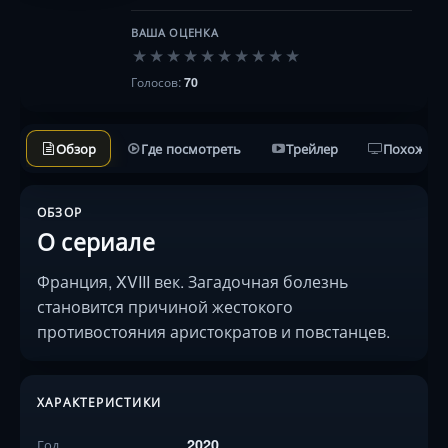
ВАША ОЦЕНКА
★
★
★
★
★
★
★
★
★
★
Голосов:
70
Обзор
Где посмотреть
Трейлер
Похожие 
ОБЗОР
О сериале
Франция, XVIII век. Загадочная болезнь
становится причиной жестокого
противостояния аристократов и повстанцев.
ХАРАКТЕРИСТИКИ
2020
Год