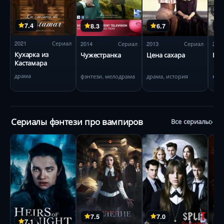
7.4
8.3
6.7
2021
Сериал
2014
Сериал
2013
Сериал
201
Кухарка из
Чужестранка
Цена сахара
Пол
Кастамара
драма
фэнтези, мелодрама
драма, история
мел
Сериалы фэнтези про вампиров
Все сериалы
7.5
7.0
7.1