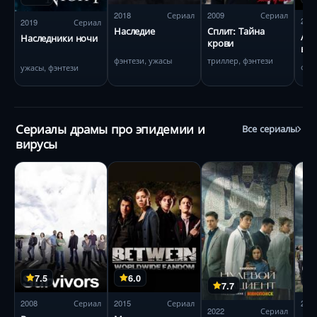
2018
Сериал
2009
Сериал
202
2019
Сериал
Наследие
Сплит: Тайна
Ака
Наследники ночи
крови
ва
фэнтези, ужасы
триллер, фэнтези
фэн
ужасы, фэнтези
Сериалы драмы про эпидемии и
Все сериалы
вирусы
7.5
6.0
7.7
2008
Сериал
2015
Сериал
201
2022
Сериал