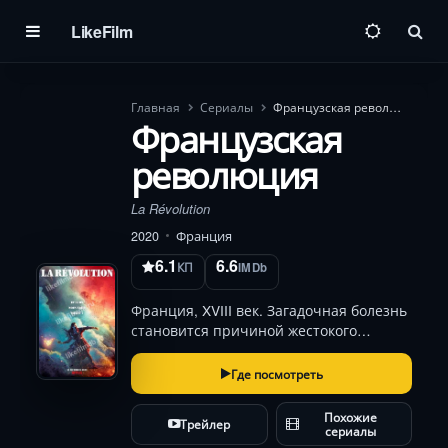
LikeFilm
Пои
Главная
Сериалы
Французская революция
Французская
революция
La Révolution
2020
Франция
6.1
6.6
КП
IMDb
Франция, XVIII век. Загадочная болезнь
становится причиной жестокого
противостояния аристократов и
повстанцев.
Где посмотреть
Похожие
Трейлер
сериалы