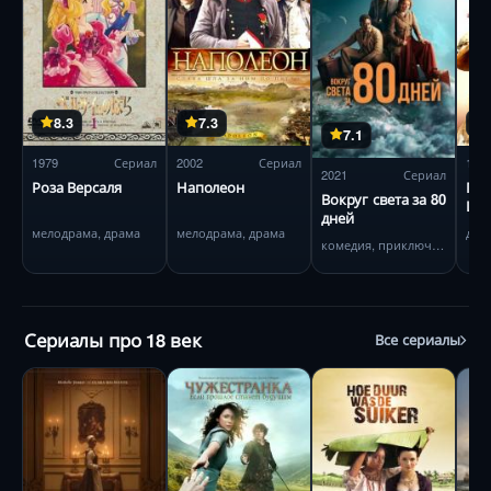
8.3
7.3
7.1
1979
Сериал
2002
Сериал
198
2021
Сериал
Роза Версаля
Наполеон
Гра
Вокруг света за 80
Ша
дней
мелодрама, драма
мелодрама, драма
дра
комедия, приключения
Сериалы про 18 век
Все сериалы