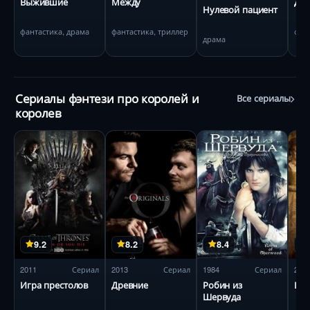
Выжившие
Между
До
Нулевой пациент
фантастика, драма
фантастика, триллер
фан
драма
Сериалы фэнтези про королей и
Все сериалы
королев
9.2
8.2
8.4
2011
Сериал
2013
Сериал
1984
Сериал
201
Игра престолов
Древние
Робин из
Цар
Шервуда