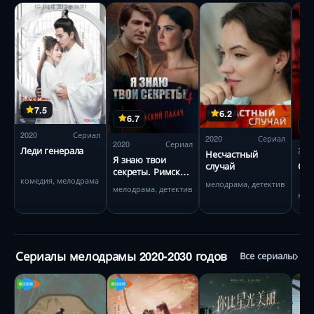
7.5
6.2
6.7
2020
Сериал
2020
Сериал
2020
Сериал
Леди генерала
202
Несчастный
Я знаю твои
Ста
случай
секреты. Римский
комедия, мелодрама
палач
мелодрама, детектив
мелодрама, детектив
мел
Сериалы мелодрамы 2020-2030 годов
Все сериалы