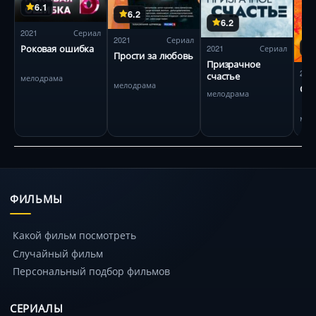
6.1
6.2
6.2
2021
Сериал
2021
Сериал
Роковая ошибка
2021
Сериал
Прости за любовь
Призрачное
202
счастье
мелодрама
мелодрама
Ста
мелодрама
мел
ФИЛЬМЫ
Какой фильм посмотреть
Случайный фильм
Персональный подбор фильмов
СЕРИАЛЫ