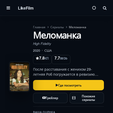
LikeFilm
Пои
Главная
Сериалы
Меломанка
Меломанка
High Fidelity
2020
США
7.8
7.7
КП
IMDb
После расставания с женихом 29-
летняя Роб погружается в ревизию
личной жизни, встречаясь с бывшими
из своего «топ-5» болезненных
Где посмотреть
расставаний. Её виниловая лавка в
Бруклине становится убежищем, где
Похожие
Трейлер
под треки The Velvet Un…
сериалы
ВАША ОЦЕНКА