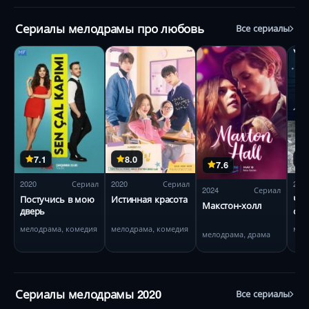
Сериалы мелодрамы про любовь
Все сериалы
7.1
8.0
7.6
2020
Сериал
2020
Сериал
201
2024
Сериал
Постучись в мою
Истинная красота
Что
Макстон-холл
дверь
сек
мелодрама, комедия
мелодрама, комедия
мел
мелодрама, драма
Сериалы мелодрамы 2020
Все сериалы