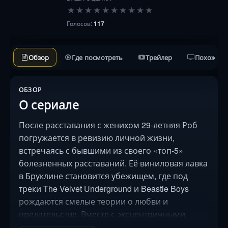
★
★
★
★
★
★
★
★
★
★
Голосов:
117
Обзор
Где посмотреть
Трейлер
Похожие 
ОБЗОР
О сериале
После расставания с женихом 29-летняя Роб
погружается в ревизию личной жизни,
встречаясь с бывшими из своего «топ-5»
болезненных расставаний. Её виниловая лавка
в Бруклине становится убежищем, где под
треки The Velvet Underground и Beastie Boys
рождаются смелые теории о любви и
предательстве. Вместе с эксцентричными
сотрудниками — грубоватой Шериз и