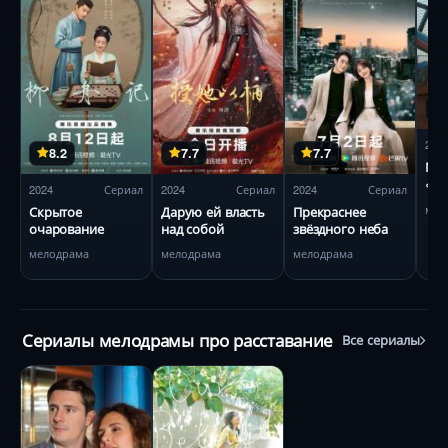
202
8.2
7.7
7.7
Мо
«Ка
2024
Сериал
2024
Сериал
2024
Сериал
мел
Скрытое
Дарую ей власть
Прекраснее
очарование
над собой
звёздного неба
мелодрама
мелодрама
мелодрама
Сериалы мелодрамы про расставание
Все сериалы