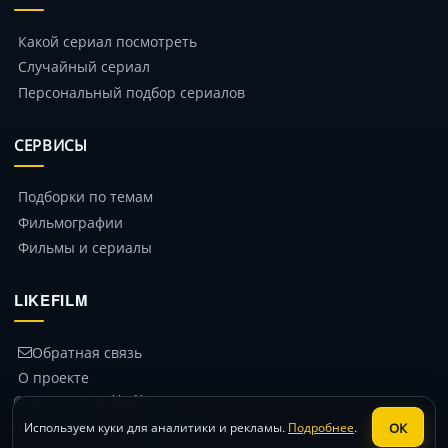
Какой сериал посмотреть
Случайный сериал
Персональный подбор сериалов
СЕРВИСЫ
Подборки по темам
Фильмографии
Фильмы и сериалы
LIKEFILM
Обратная связь
О проекте
© 2014 – 2026 likefilm.ru
Политика конфиденциальности
ОК
Используем куки для аналитики и рекламы.
Подробнее
.