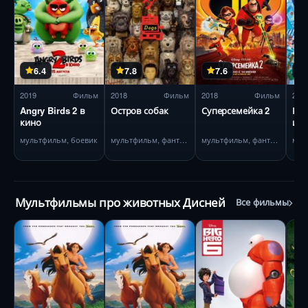
6.4
7.8
7.6
2019
Фильм
2018
Фильм
2018
Фильм
201
Angry Birds 2 в
Остров собак
Суперсемейка 2
Рал
кино
инт
мультфильм, боевик
мультфильм, фантастика
мультфильм, фантастика
Мультфильмы про животных Дисней
Все фильмы