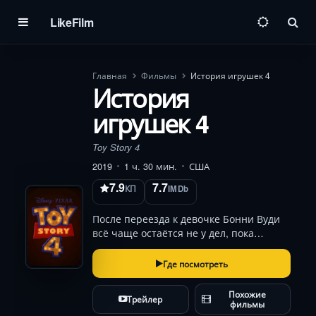
LikeFilm
Пои
Главная
Фильмы
История игрушек 4
История
игрушек 4
Toy Story 4
2019
1 ч. 30 мин.
США
7.9
7.7
КП
IMDb
После переезда к девочке Бонни Вуди
всё чаще остаётся не у дел, пока
случайно созданный из вилки Вилкинс
не втягивает его в опасное
Где посмотреть
путешествие. Героям предстоит пройти
через антикварный магазин с жуткой
Похожие
Трейлер
куклой-злодейкой…
фильмы