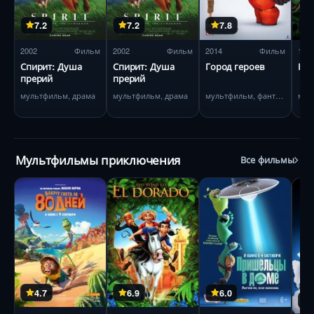
7.2
7.2
7.8
2002
Фильм
2002
Фильм
2014
Фильм
196
Спирит: Душа
Спирит: Душа
Город героев
Кни
прерий
прерий
мультфильм, драма
мультфильм, драма
мультфильм, фантастика
Мультфильмы приключения
Все фильмы
4.7
6.9
6.0