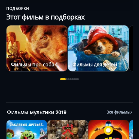
ПОДБОРКИ
Этот фильм в подборках
Фильмы про собак
Фильмы для детей
З
Фильмы мультики 2019
Все фильмы