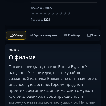
ВАША ОЦЕНКА
★
★
★
★
★
★
★
★
★
★
Голосов:
2221
Обзор
Где посмотреть
Трейлер
Похожие 
ОБЗОР
О фильме
После переезда к девочке Бонни Вуди всё
чаще остаётся не у дел, пока случайно
созданный из вилки Вилкинс не втягивает его в
опасное путешествие. Героям предстоит
пройти через антикварный магазин с жуткой
куклой-злодейкой, парк аттракционов и
встречу с независимой пастушкой Бо Пип, чьи