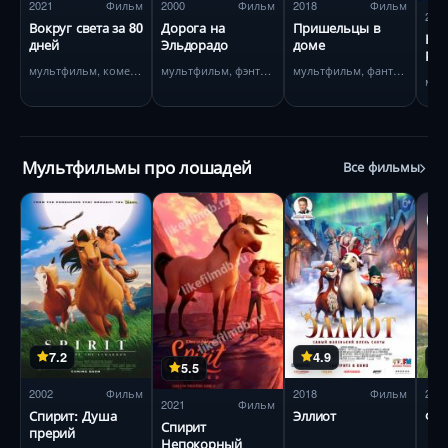
2021
Фильм
2000
Фильм
2018
Фильм
202
Вокруг света за 80
Дорога на
Пришельцы в
Не
дней
Эльдорадо
доме
Ро
мультфильм, комедия
мультфильм, фэнтези
мультфильм, фантастика
Мультфильмы про лошадей
Все фильмы
7.2
4.9
5.5
2002
Фильм
2018
Фильм
201
2021
Фильм
Спирит: Душа
Эллиот
Фер
Спирит
прерий
Непокорный