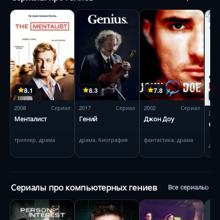
8.1
8.3
7.8
2008
Сериал
2017
Сериал
2002
Сериал
202
Менталист
Гений
Джон Доу
Опа
триллер, драма
драма, биография
фантастика, драма
дра
Сериалы про компьютерных гениев
Все сериалы