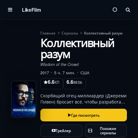
LikeFilm
Пои
Главная
Сериалы
Коллективный разум
Коллективный
разум
Wisdom of the Crowd
2017
5 ч. 7 мин.
США
6.6
6.6
КП
IMDb
Скорбящий отец-миллиардер (Джереми
Пивен) бросает всё, чтобы разработать
революционную систему «Софи» —
краудсорсинговый детектив, где
Где посмотреть
миллионы пользователей анализируют
криминальные данные. Его цель —
Похожие
Трейлер
убийца дочери, но …
сериалы