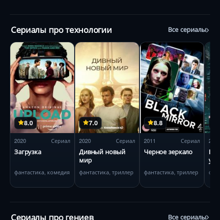
Сериалы про технологии
Все сериалы
8.0
7.0
8.8
2020
Сериал
2020
Сериал
2011
Сериал
201
Загрузка
Дивный новый
Черное зеркало
Ви
мир
угл
фантастика, комедия
фантастика, триллер
фантастика, триллер
фан
Сериалы про гениев
Все сериалы