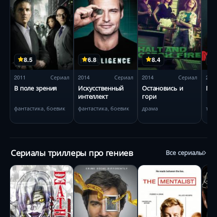
8.5
6.8
8.4
2011
Сериал
2014
Сериал
2014
Сериал
201
В поле зрения
Искусственный
Остановись и
Мис
интеллект
гори
фантастика, боевик
фантастика, боевик
драма
три
Сериалы триллеры про гениев
Все сериалы