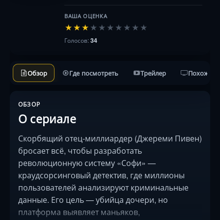
ВАША ОЦЕНКА
★
★
★
★
★
★
★
★
★
★
Голосов:
34
Обзор
Где посмотреть
Трейлер
Похожие 
ОБЗОР
О сериале
Скорбящий отец-миллиардер (Джереми Пивен)
бросает всё, чтобы разработать
революционную систему «Софи» —
краудсорсинговый детектив, где миллионы
пользователей анализируют криминальные
данные. Его цель — убийца дочери, но
платформа выявляет маньяков,