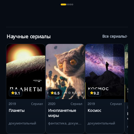
Научные сериалы
Все сериалы
9.1
6.5
9.2
2019
Сериал
2020
Сериал
2019
Сериал
201
Планеты
Инопланетные
Космос
Про
миры
чел
документальный
фантастика, документальный
документальный