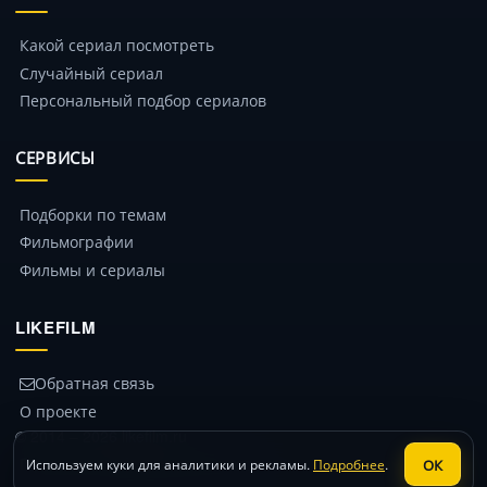
Какой сериал посмотреть
Случайный сериал
Персональный подбор сериалов
СЕРВИСЫ
Подборки по темам
Фильмографии
Фильмы и сериалы
LIKEFILM
Обратная связь
О проекте
© 2014 – 2026 likefilm.ru
Политика конфиденциальности
ОК
Используем куки для аналитики и рекламы.
Подробнее
.