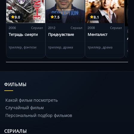
9.0
7.5
8.1
2006
Сериал
2012
Сериал
2008
Сериал
202
Тетрадь смерти
Предчувствие
Менталист
Док
триллер, фэнтези
триллер, драма
триллер, драма
фан
ФИЛЬМЫ
Какой фильм посмотреть
Случайный фильм
Персональный подбор фильмов
СЕРИАЛЫ