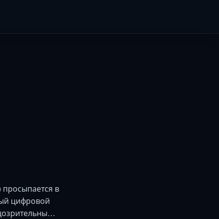
 просыпается в
ный цифровой
одозрительны…