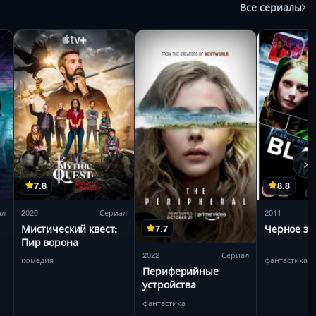
Все сериалы
7.8
8.8
ал
2020
Сериал
2011
Мистический квест:
Черное зе
7.7
Пир ворона
2022
Сериал
комедия
фантастика, 
Периферийные
устройства
фантастика