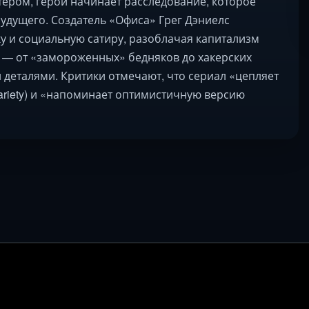
тером, герой начинает расследование, которое
будущего. Создатель «Офиса» Грег Дэниелс
 и социальную сатиру, разоблачая капитализм
и — от «замороженных» бедняков до хакерских
еталями. Критики отмечают, что сериал «цепляет
riety) и «напоминает оптимистичную версию