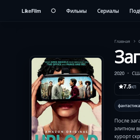
LikeFilm
Фильмы
Сериалы
Под
Главная
Заг
2020
СШ
7.5
КП
фантастика
После заг
элитном в
курорт ск