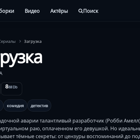
борки
Видео
Актёры
Поиск
Сериалы
Загрузка
рузка
А
8
IMDb
комедия
детектив
адочной аварии талантливый разработчик (Робби Амелл)
иртуальном раю, оплаченном его девушкой. Но идеаль
рывает тёмные секреты: от цензуры воспоминаний до п