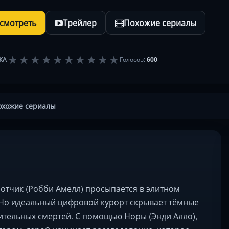
осмотреть
Трейлер
Похожие сериалы
★
★
★
★
★
★
★
★
★
★
КА
Голосов:
600
охожие сериалы
отчик (Робби Амелл) просыпается в элитном
 Но идеальный цифровой курорт скрывает тёмные
ительных смертей. С помощью Норы (Энди Алло),