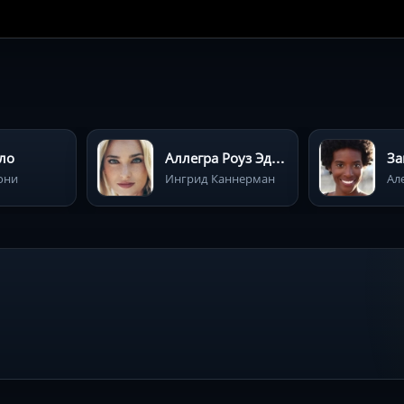
ло
Аллегра Роуз Эдвардс
За
они
Ингрид Каннерман
Ал