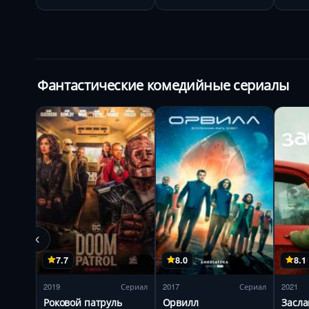
Фантастические комедийные сериалы
7.7
8.0
8.1
2019
Сериал
2017
Сериал
2021
Роковой патруль
Орвилл
Засла