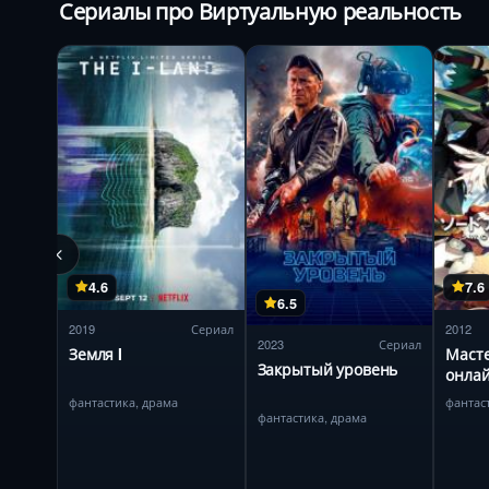
Сериалы про Виртуальную реальность
4.6
7.6
6.5
2019
Сериал
2012
2023
Сериал
Земля I
Маст
Закрытый уровень
онла
фантастика, драма
фантас
фантастика, драма