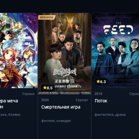
6.3
8.5
Сериал
2019
Сери
2024
Сериал
ера меча
Поток
йн
Смертельная игра
тика, боевик
фантастика, драма
фэнтези, комедия