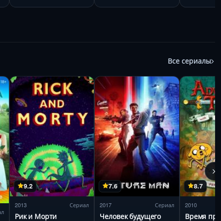
Все сериалы
9.2
7.6
8.7
2013
Сериал
2017
Сериал
2010
ал
Рик и Морти
Человек будущего
Время пр