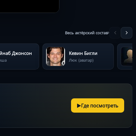
Весь актёрский состав
йнаб Джонсон
Кевин Бигли
еша
Люк (аватар)
Где посмотреть