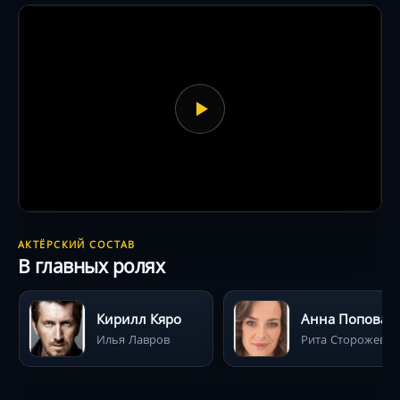
героев через облупленные фасады крымских
домов и блестящую игру Анны Поповой, чей
персонаж балансирует между холодным
рационализмом и уязвимостью .
АКТЁРСКИЙ СОСТАВ
В главных ролях
Кирилл Кяро
Анна Попова
Илья Лавров
Рита Сторожева