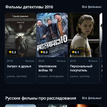
Фильмы детективы 2016
Все фильмы
5.2
8.0
6.1
2016
Фильм
2016
Фильм
2016
Фильм
201
Запрос в друзья
Ментовские
Персональный
Мис
войны 10
покупатель
в б
ужасы, триллер
боевик, мелодрама
ужасы, триллер
три
Русские фильмы про расследования
Все фильмы