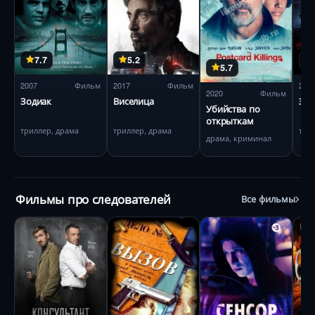
7.7
5.2
5.7
2007
Фильм
2017
Фильм
201
2020
Фильм
Зодиак
Виселица
Зво
Убийства по
открыткам
триллер, драма
триллер, драма
три
драма, криминал
Фильмы про следователей
Все фильмы