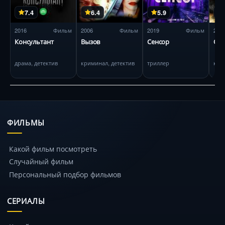
7.4
6.4
5.9
2016
Фильм
2006
Фильм
2019
Фильм
201
Консультант
Вызов
Сенсор
Оч
драма, детектив
криминал, детектив
триллер
кри
ФИЛЬМЫ
Какой фильм посмотреть
Случайный фильм
Персональный подбор фильмов
СЕРИАЛЫ