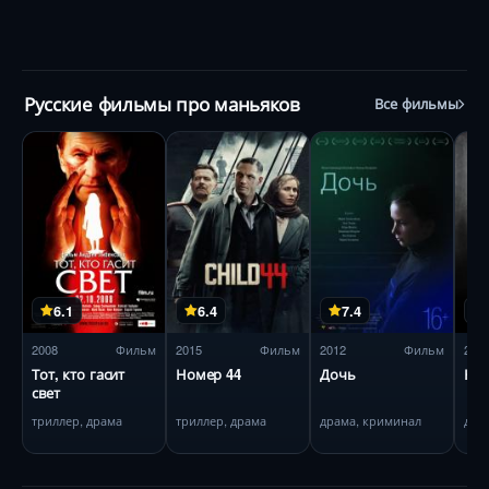
Русские фильмы про маньяков
Все фильмы
6.1
6.4
7.4
2008
Фильм
2015
Фильм
2012
Фильм
201
Тот, кто гасит
Номер 44
Дочь
Кон
свет
триллер, драма
триллер, драма
драма, криминал
драм