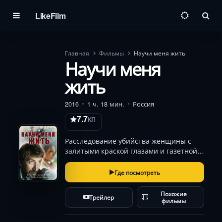
LikeFilm
Пои
Главная
Фильмы
Научи меня жить
Научи меня
жить
2016
1 ч. 18 мин.
Россия
7.7
КП
Расследование убийства женщины с
залитыми краской глазами и газетной
статьёй во рту бросает вызов двум
полярным личностям: следователю
Где посмотреть
Рите Сторожевой, переживающей
личный кризис, и психиатру Илье
Похожие
Трейлер
Лаврову, чьи методы нап…
фильмы