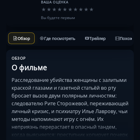
ВАША ОЦЕНКА
★
★
★
★
★
★
★
★
★
★
Вы будете первым
Обзор
Где посмотреть
Трейлер
Похожие 
ОБЗОР
О фильме
Расследование убийства женщины с залитыми
краской глазами и газетной статьёй во рту
бросает вызов двум полярным личностям:
следователю Рите Сторожевой, переживающей
личный кризис, и психиатру Илье Лаврову, чьи
методы напоминают игру с огнём. Их
неприязнь перерастает в опасный тандем,
когда выясняется: преступник копирует почерк