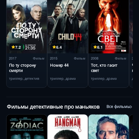
7.2
6.4
6.1
2017
Фильм
2015
Фильм
2008
Фильм
201
По ту сторону
Номер 44
Тот, кто гасит
Чис
смерти
свет
пси
триллер, детектив
триллер, драма
триллер, драма
дра
Фильмы детективные про маньяков
Все фильмы