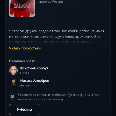
триллер
Россия
•
Четверо друзей создают тайное сообщество, снимая
на телефон компромат о случайных прохожих. Всё
меняется, когда к ним присоединяется Настя
(Кристина Корбут) — её камера случайно фиксирует
Читать полностью
серийного маньяка. Видео становится смертельной
ловушкой, где каждый участник клуба превращается
В главных ролях
в мишень. Нарастающий хаос заставляет героев
Кристина Корбут
сомневаться даже в близких, а визуальная
Настя
стилистика балансирует между «Мёртвыми
дочерями» и «Мантикорой». Триллер от Владимира
Никита Алефёров
Янковского, лауреата фестиваля «Капля», держит в
Антон
напряжении до финальных титров, обнажая тёмную
6 голосов за фильм в подборке «Русские фильмы про
сторону цифровой эпохи. В ролях: Тимур Сакун,
маньяков и серийных убийц»
Никита Алефёров, Анатолий Голуб.
Фильм