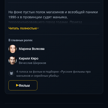
На фоне пустых полок магазинов и всеобщей паники
1990-х в провинции судят маньяка,
терроризировавшего город годами. Приезд
столичного психолога рушит ход процесса: он уверен
Читать полностью
— преступник всё ещё на свободе. Его скептически
встречают жители и следователь, десятилетие
В главных ролях
ведший дело. Конфликт между аналитиком и
практиком обостряется, когда в городе происходит
Марина Волкова
новое зверское убийство. Кирилл Кяро и Максим
Дрозд создают напряженный дуэт антиподов,
Кирилл Кяро
вынужденных сотрудничать, чтобы остановить
Вячеслав Широков
настоящего монстра. Светлана Иванова дополняет
4 голоса за фильм в подборке «Русские фильмы про
трио в детективе, где психологический портрет
маньяков и серийных убийц»
важнее улик.
Фильм