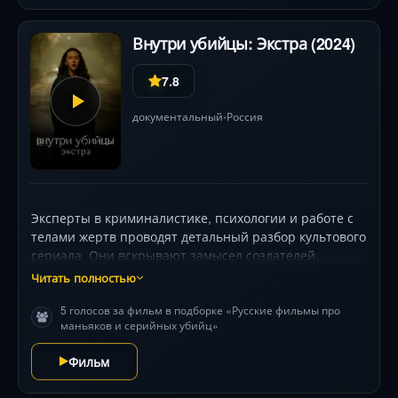
Внутри убийцы: Экстра (2024)
7.8
документальный
Россия
•
Эксперты в криминалистике, психологии и работе с
телами жертв проводят детальный разбор культового
сериала. Они вскрывают замысел создателей,
оценивают достоверность методов расследования и
Читать полностью
психологических портретов персонажей, проводя
5 голосов за фильм в подборке «Русские фильмы про
параллели с реальными случаями из практики.
маньяков и серийных убийц»
Зрителей ждёт погружение в закулисье сюжета: как
визуальные детали предвещают повороты, почему
Фильм
жесты маньяка раскрывают больше диалогов, и какие
намёки спрятаны в операторской работе. Без