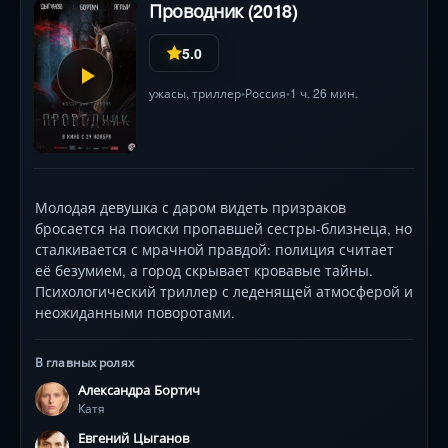
Проводник (2018)
Для поисков Макс объединяется с отставным
следователем Савельевым. Несколько лет назад
5.0
именно Савельев связал жестокие нападения
на девушек в серию, но ему никто не поверил,
ужасы
,
триллер
Россия
1 ч. 26 мин.
•
•
и настырного Савельева с его одержимостью
«несуществующими маньяками» выгнали из органов.
Молодая девушка с даром видеть призраков
бросается на поиски пропавшей сестры-близнеца, но
сталкивается с мрачной правдой: полиция считает
её безумием, а город скрывает кровавые тайны.
Психологический триллер с леденящей атмосферой и
неожиданными поворотами.
В главных ролях
Александра Бортич
Катя
Евгений Цыганов