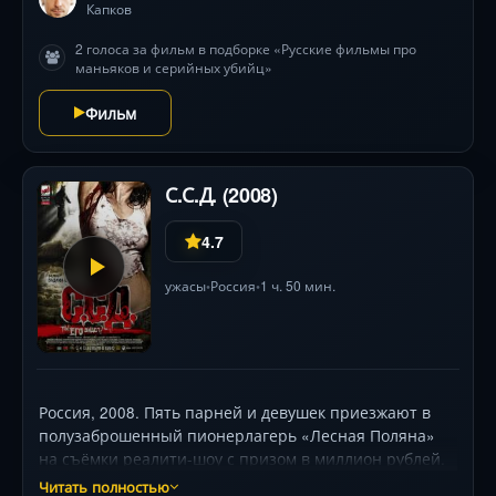
Капков
2 голоса за фильм в подборке «Русские фильмы про
маньяков и серийных убийц»
Фильм
С.С.Д. (2008)
4.7
ужасы
Россия
1 ч. 50 мин.
•
•
Россия, 2008. Пять парней и девушек приезжают в
полузаброшенный пионерлагерь «Лесная Поляна»
на съёмки реалити-шоу с призом в миллион рублей.
Во главе с телеведущей Алисой (Анфиса Чехова) они
Читать полностью