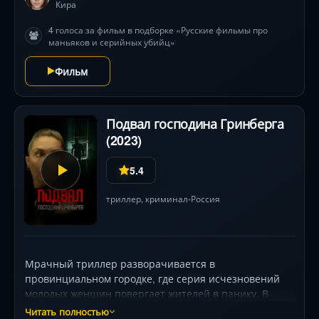
Кира
4 голоса за фильм в подборке «Русские фильмы про
маньяков и серийных убийц»
Фильм
Подвал господина Гринберга
(2023)
5.4
триллер
,
криминал
Россия
•
Мрачный триллер разворачивается в
провинциальном городке, где серия исчезновений
молодых женщин повергает жителей в панику. В
центре расследования — скрытный Артур Гринберг,
Читать полностью