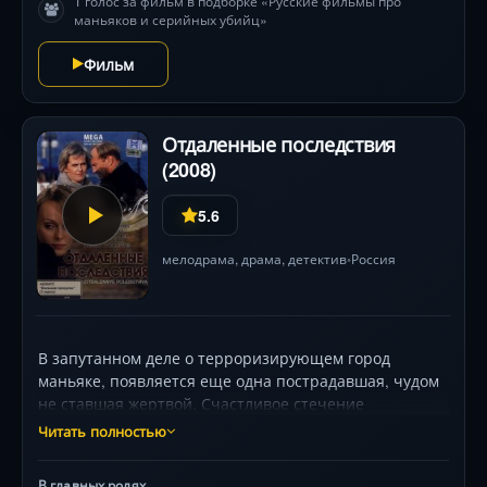
1 голос за фильм в подборке «Русские фильмы про
маньяков и серийных убийц»
Фильм
Отдаленные последствия
(2008)
5.6
мелодрама
,
драма
,
детектив
Россия
•
В запутанном деле о терроризирующем город
маньяке, появляется еще одна пострадавшая, чудом
не ставшая жертвой. Счастливое стечение
обстоятельств и привычка Сергея приходить всегда
Читать полностью
раньше назначенного времени в буквальном смысле
спасают дочь Ирины — Таню — от гибели. Правда, со
В главных ролях