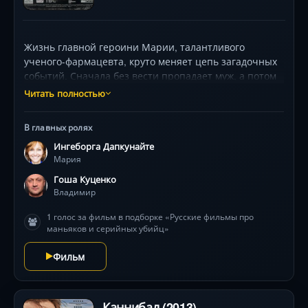
Жизнь главной героини Марии, талантливого
ученого-фармацевта, круто меняет цепь загадочных
событий. Сначала без вести пропадает муж, а потом
в городе начинаются убийства. Спустя три недели
Читать полностью
героиня находит мужа, но, увы, это не так ее радует
— она узнает любимого человека в фотороботе
В главных ролях
маньяка-убийцы. Несмотря на поддержу друзей,
Ингеборга Дапкунайте
Мария оказывается на грани отчаяния…
Мария
Гоша Куценко
Владимир
1 голос за фильм в подборке «Русские фильмы про
маньяков и серийных убийц»
Фильм
Каннибал (2013)