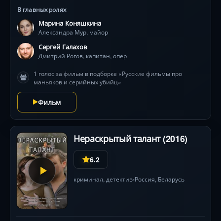
шаг раскрывает новые тайны, а истинный мотив
В главных ролях
преступника окажется глубже, чем кажется.
Марина Коняшкина
Александра Мур, майор
Сергей Галахов
Дмитрий Рогов, капитан, опер
1 голос за фильм в подборке «Русские фильмы про
маньяков и серийных убийц»
Фильм
Нераскрытый талант (2016)
6.2
криминал
,
детектив
Россия
,
Беларусь
•