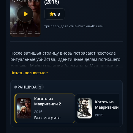
(2016)
6.8
триллер
,
детектив
Россия
46 мин.
•
•
После затишья столицу вновь потрясают жестокие
ритуальные убийства, идентичные делам погибшего
маньяка. Майор полиции Александра Мур, резкая и
принципиальная, вынуждена сотрудничать с
Читать полностью
капитаном Роговым — их противостояние грозит
сорвать расследование. Ключ к разгадке скрывается
ФРАНШИЗА
2
в прошлом: единственный свидетель — профессор
Шульц, отбывающий срок за связь с убийцей.
Коготь из
Коготь из
Главный подозреваемый — бывший напарник
Мавритании 2
Мавритании
Рогова, исчезнувший после первых преступлений.
2016
2015
Съёмки в мрачных винных погребах и на арт-
Вы смотрите
выставках «Трёхгорки» создают атмосферу тревоги.
Зрителей ждёт психологическая битва, где каждый