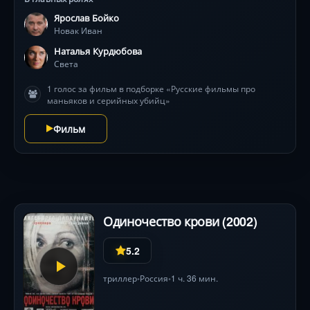
временем чувство благодарности за спасение
Ярослав Бойко
ребенка, сменится чисто женской тревогой — кому
Новак Иван
принадлежат в большей мере симпатии Сергея?
Отчаянно ревнуя и дочь, и возлюбленного, Ирина
Наталья Курдюбова
«выдает» тайну рождения Тани — навязывая всем
Света
троим семейные узы. Но, Сергей не спешит стать
1 голос за фильм в подборке «Русские фильмы про
отцом для великовозрастной дочери, а Таня
маньяков и серийных убийц»
отправляется в провинцию раскапывать архивные
курганы…
Фильм
Одиночество крови (2002)
5.2
триллер
Россия
1 ч. 36 мин.
•
•