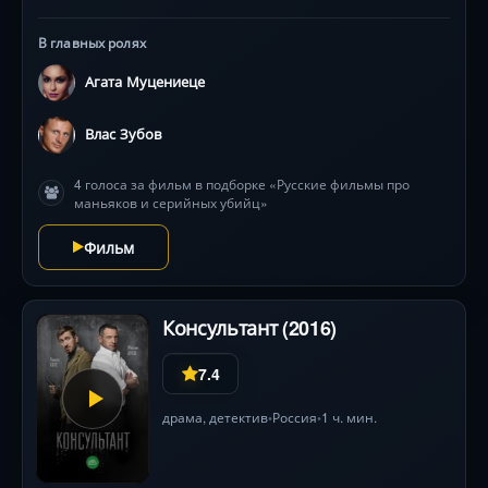
последний, кого видела пропавшая. Игра теней,
гнетущая атмосфера российской глубинки и
В главных ролях
визуально насыщенные сцены держат в
напряжении. Агата Муцениеце и Влас Зубов
Агата Муцениеце
мастерски передают нарастающий страх и
подозрения. Поиск истины ведет полицию по
Влас Зубов
темным коридорам старого дома, где каждая находка
страшнее предыдущей. Криминальный пазл
4 голоса за фильм в подборке «Русские фильмы про
сходится в неожиданном финале, оставляя зрителя в
маньяков и серийных убийц»
ледяном оцепенении.
Фильм
Консультант (2016)
7.4
драма
,
детектив
Россия
1 ч. мин.
•
•