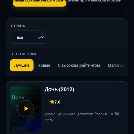
СТРАНА
СОРТИРОВКА
Лучшие
Новые
С высоким рейтингом
Малоизвестн
Дочь (2012)
7.6
драма
,
криминал
,
детектив
Россия
1 ч. 50
•
•
мин.