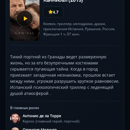
4.7
боевик
,
триллер
,
мелодрама
,
драма
,
приключения
Испания
, Румыния,
Россия
,
•
Франция
1 ч. 57 мин.
•
Тихий портной из Гранады ведет размеренную
жизнь, но за его безупречными костюмами
скрывается пугающая тайна. Когда в город
приезжает загадочная незнакомка, прошлое встает
между ними, угрожая разрушить хрупкое равновесие.
Испанский психологический триллер с леденящей
душой атмосферой .
В главных ролях
Антонио де ла Торре
Карлос (главный герой, портной)
Олимпия Мелинте