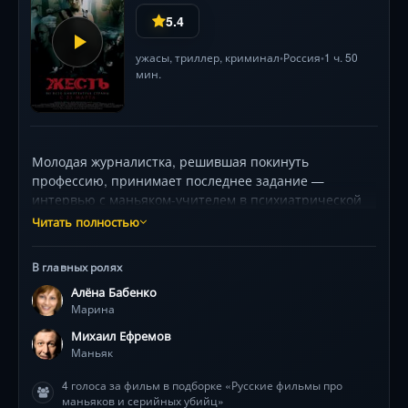
5.4
ужасы
,
триллер
,
криминал
Россия
1 ч. 50
•
•
мин.
Молодая журналистка, решившая покинуть
профессию, принимает последнее задание —
интервью с маньяком-учителем в психиатрической
клинике. Но его побег втягивает её в кошмар:
Читать полностью
бескрайний заброшенный посёлок, где царит
анархия, а местные «талибы» живут вне закона.
В главных ролях
Динамичный микс триллера, хоррора и психодрамы
Алёна Бабенко
с Алёной Бабенко и Михаилом Ефремовым в главных
Марина
ролях.
Михаил Ефремов
Маньяк
4 голоса за фильм в подборке «Русские фильмы про
маньяков и серийных убийц»