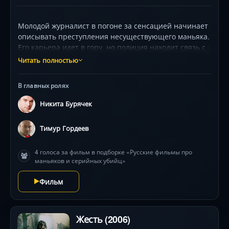
Молодой журналист в погоне за сенсацией начинает
описывать преступления несуществующего маньяка.
Его карьера идет в гору, но полиция находит связь с
реально совершаемыми убийствами. Теперь он —
Читать полностью
главный подозреваемый, и ему нужно изобличить
настоящего убийцу, чтобы доказать свою
В главных ролях
невиновность и защитить близких людей.
Никита Бурячек
Тимур Гордеев
4 голоса за фильм в подборке «Русские фильмы про
маньяков и серийных убийц»
Фильм
Жесть (2006)