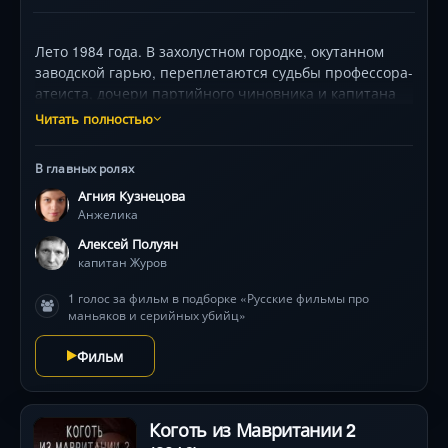
Лето 1984 года. В захолустном городке, окутанном
заводской гарью, переплетаются судьбы профессора-
атеиста, дочери партийного чиновника и капитана
милиции с пугающе пустым взглядом. После роковой
Читать полностью
ночи обычный мир превращается в адскую ловушку,
где жестокость становится нормой, а цинковые гробы
В главных ролях
из Афганистана — мрачным символом эпохи. Агния
Агния Кузнецова
Кузнецова и Алексей Полуян ведут
Анжелика
бескомпромиссную игру под холодным взглядом
режиссёра Балабанова. Вас ждут промзоны, пыльные
Алексей Полуян
дороги и беспощадная правда о времени, где
капитан Журов
надежда угасает быстрее заката.
1 голос за фильм в подборке «Русские фильмы про
маньяков и серийных убийц»
Фильм
Коготь из Мавритании 2