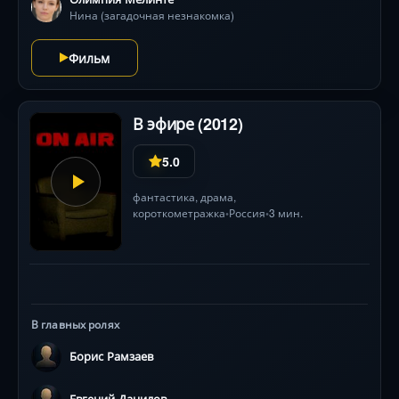
Нина (загадочная незнакомка)
Фильм
В эфире (2012)
5.0
фантастика
,
драма
,
короткометражка
Россия
3 мин.
•
•
В главных ролях
Борис Рамзаев
Евгений Данилов