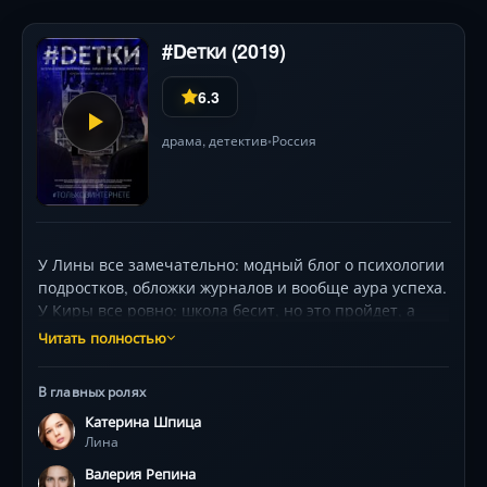
#Dетки (2019)
6.3
драма
,
детектив
Россия
•
У Лины все замечательно: модный блог о психологии
подростков, обложки журналов и вообще аура успеха.
У Киры все ровно: школа бесит, но это пройдет, а
пока можно жить в сети и там же подрабатывать
Читать полностью
взломом чужих аккаунтов. Норма превратится в хаос,
когда они столкнутся с маньяком, действующим
В главных ролях
исключительно онлайн. Кире и Лине придется
Катерина Шпица
попытаться действовать вместе и не убить друг
Лина
друга, чтобы выйти на того, кто убивает подростков.
Валерия Репина