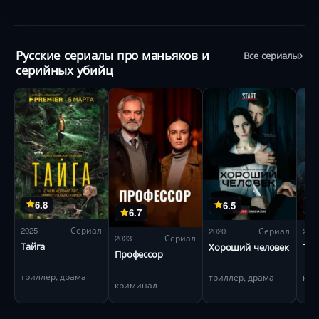
спойлеров, но с интригой до последней минуты!
Русские сериалы про маньяков и
Все сериалы
серийных убийц
6.8
6.5
6.7
2025
Сериал
2020
Сериал
201
2023
Сериал
Тайга
Хороший человек
Тен
Профессор
триллер, драма
триллер, драма
криминал