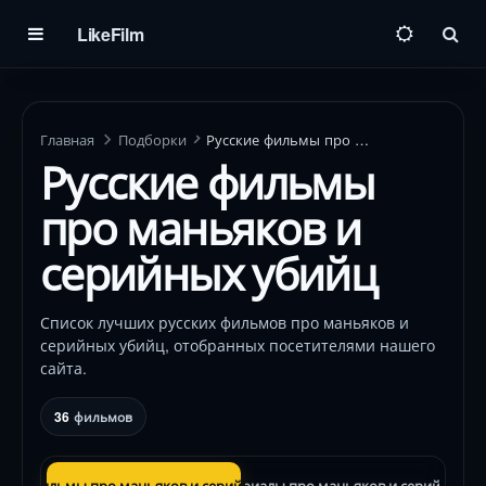
LikeFilm
Пои
Главная
Подборки
Русские фильмы про маньяков и серийных убийц
Русские фильмы
про маньяков и
серийных убийц
Список лучших русских фильмов про маньяков и
серийных убийц, отобранных посетителями нашего
сайта.
36
фильмов
ские фильмы про маньяков и серийных убийц
Русские сериалы про маньяков и серийных у