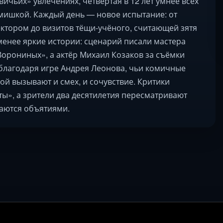
вичьих» увлечениях, четвёртая в 12 лет умнее всех
 мишкой. Каждый день — новое испытание: от
ктором до визитов тёщи-учёного, считающей зятя
енее яркие истории: сценарий писали мастера
Ворониных», а актёр Михаил Козаков за съёмки
 благодаря игре Андрея Леонова, чьи комичные
й вызывают и смех, и сочувствие. Критики
ы», а зрители два десятилетия пересматривают
ваются объятиями.