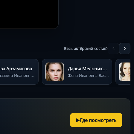
Весь актёрский состав
за Арзамасова
Дарья Мельникова
Елизавета Ивановна Васнецова (третья дочь)
Женя Ивановна Васнецова (четвёртая дочь)
Где посмотреть