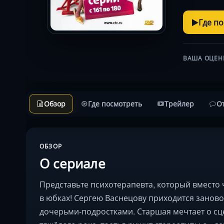
Где п
ВАША ОЦЕН
Обзор
Где посмотреть
Трейлер
О
ОБЗОР
О сериале
Представьте психотерапевта, который вместо
в юбках! Сергею Васнецову приходится заново 
дочерьми-подростками. Старшая мечтает о сце