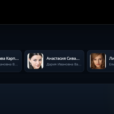
Мирослава Карпович
Анастасия Сиваева
Ли
Мария Ивановна Васнецова (Галчанская) (старшая дочь)
Дария Ивановна Васнецова (вторая дочь)