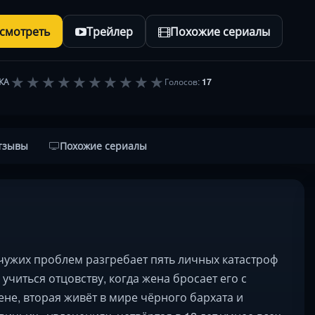
осмотреть
Трейлер
Похожие сериалы
★
★
★
★
★
★
★
★
★
★
КА
Голосов:
17
тзывы
Похожие сериалы
 чужих проблем разгребает пять личных катастроф
учиться отцовству, когда жена бросает его с
не, вторая живёт в мире чёрного бархата и