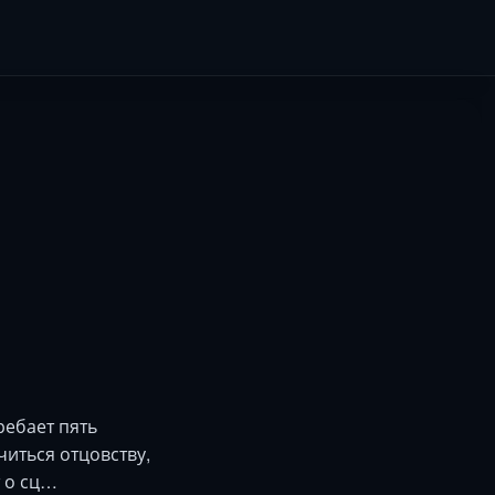
ребает пять
читься отцовству,
т о сц…