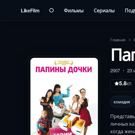
LikeFilm
Фильмы
Сериалы
Под
Главная
Па
2007
23 
5.8
КП
комедия
Представь
личных ка
когда жен