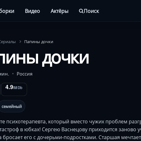
борки
Видео
Актёры
Поиск
Сериалы
Папины дочки
пины дочки
мин.
Россия
4.9
IMDb
семейный
те психотерапевта, который вместо чужих проблем разг
тастроф в юбках! Сергею Васнецову приходится заново у
а бросает его с дочерьми-подростками. Старшая мечтае