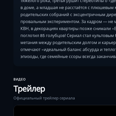
тяжёлого рока, третья рушит стереотипы о «де
в доме, а младшая не расстаётся с плюшевым
родительских собраний с эксцентричным дире
провальным экспериментом. За кадром — не м
КВН, в декорациях квартиры позже снимали «
поглотил 85 голубцов! Сериал стал культовым
метания между родительским долгом и карьеро
отмечают «идеальный баланс абсурда и теплот
эпизоды, где семейные ссоры всегда заканчи
ВИДЕО
Трейлер
Официальный трейлер сериала