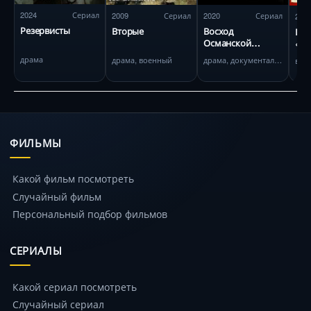
2024
Сериал
2009
Сериал
2020
Сериал
202
Резервисты
Вторые
Восход
По
Османской
«Жу
империи
драма
драма, военный
драма, документальный
вое
ФИЛЬМЫ
Какой фильм посмотреть
Случайный фильм
Персональный подбор фильмов
СЕРИАЛЫ
Какой сериал посмотреть
Случайный сериал