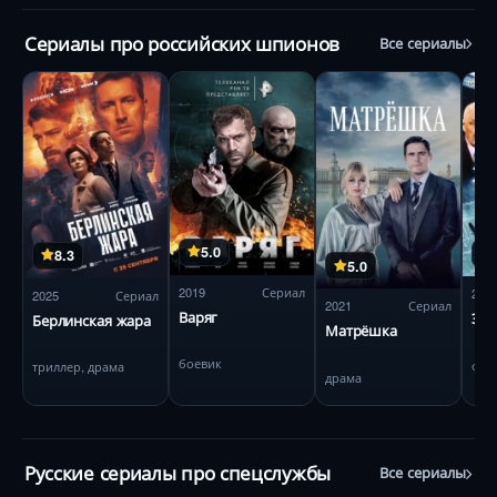
Сериалы про российских шпионов
Все сериалы
5.0
8.3
5.0
2019
Сериал
201
2025
Сериал
2021
Сериал
Варяг
Эн
Берлинская жара
Матрёшка
боевик
фан
триллер, драма
драма
Русские сериалы про спецслужбы
Все сериалы