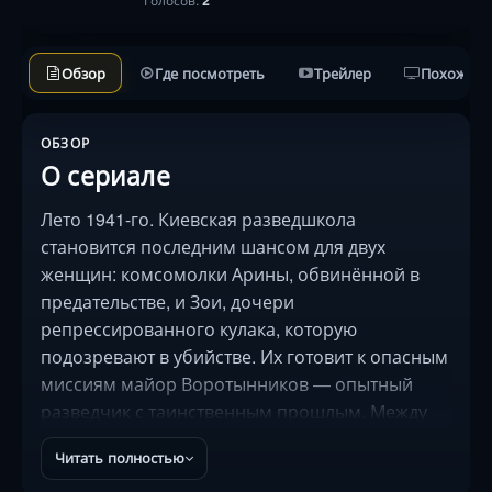
Голосов:
2
Обзор
Где посмотреть
Трейлер
Похожие 
ОБЗОР
О сериале
Лето 1941-го. Киевская разведшкола
становится последним шансом для двух
женщин: комсомолки Арины, обвинённой в
предательстве, и Зои, дочери
репрессированного кулака, которую
подозревают в убийстве. Их готовит к опасным
миссиям майор Воротынников — опытный
разведчик с таинственным прошлым. Между
героинями вспыхивает противостояние, но
Читать полностью
война заставляет объединиться. Каждое