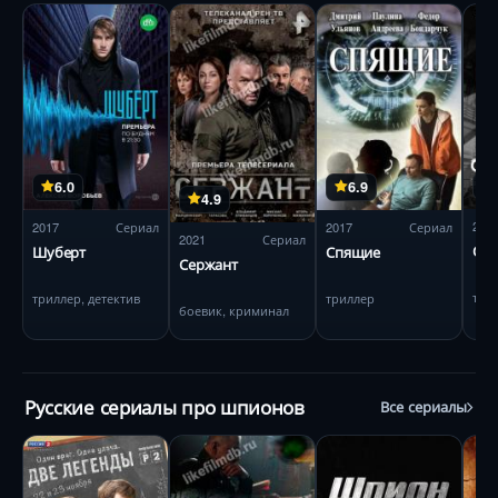
6.0
6.9
4.9
202
2017
Сериал
2017
Сериал
2021
Сериал
Об
Шуберт
Спящие
Сержант
три
триллер, детектив
триллер
боевик, криминал
Русские сериалы про шпионов
Все сериалы