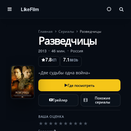
LikeFilm
Пои
Главная
Сериалы
Разведчицы
Разведчицы
2013
46 мин.
Россия
7.8
7.1
КП
IMDb
«Две судьбы одна война»
Где посмотреть
Похожие
Трейлер
сериалы
ВАША ОЦЕНКА
★
★
★
★
★
★
★
★
★
★