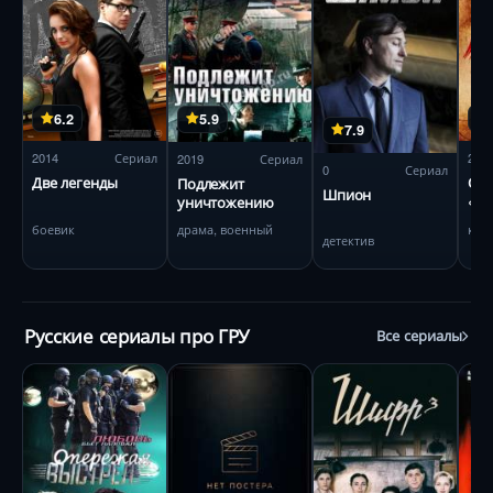
6.2
5.9
7.9
2014
Сериал
201
2019
Сериал
0
Сериал
Две легенды
Оп
Подлежит
Шпион
«Са
уничтожению
боевик
кри
драма, военный
детектив
Русские сериалы про ГРУ
Все сериалы