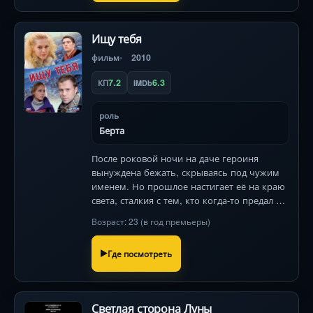
Ищу тебя
фильм
2010
7.2
6.3
КП
IMDb
роль
Берта
После роковой ночи на даче героиня
вынуждена бежать, скрываясь под чужим
именем. Но прошлое настигает её на краю
света, сталкия с тем, кто когда-то предал её
доверие.
Возраст: 23 (в год премьеры)
Где посмотреть
Светлая сторона Луны