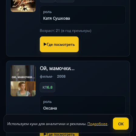
роль
Катя Сушкова
Возраст: 21 (в год премьеры)
Где посмотреть
Ой, мамочки...
фильм
2008
6.8
КП
роль
Оксана
Возраст: 21 (в год премьеры)
ОК
Используем куки для аналитики и рекламы.
Подробнее
.
Где посмотреть