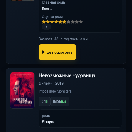
главная роль
Елена
Оценка роли
1
Возраст: 32 (в год премьеры)
Где посмотреть
Невозможные чудовища
фильм
2019
Impossible Monsters
5
5.5
КП
IMDb
роль
Shayna