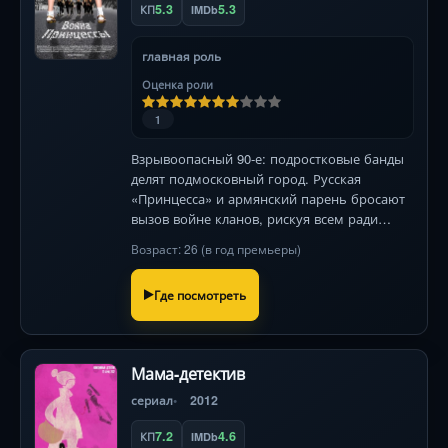
5.3
5.3
КП
IMDb
главная роль
Оценка роли
1
Взрывоопасный 90-е: подростковые банды
делят подмосковный город. Русская
«Принцесса» и армянский парень бросают
вызов войне кланов, рискуя всем ради
чувства. Стальные нервы и свинцовая
Возраст: 26 (в год премьеры)
реальность в духе «Ромео и Джульетты».
Где посмотреть
Мама-детектив
сериал
2012
7.2
4.6
КП
IMDb