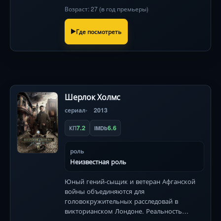
Сочи и риск разоблачения на каждом
Возраст: 27 (в год премьеры)
вираже!
Где посмотреть
Шерлок Холмс
сериал
2013
7.2
6.6
КП
IMDb
роль
Неизвестная роль
Юный гений-сыщик и ветеран Афганской
войны объединяются для
головокружительных расследовай в
викторианском Лондоне. Реальность
против литературного вымысла в новом