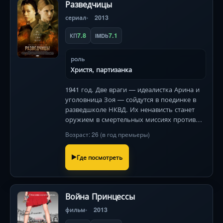
Разведчицы
сериал
2013
7.8
7.1
КП
IMDb
роль
Христя, партизанка
1941 год. Две враги — идеалистка Арина и
уголовница Зоя — сойдутся в поединке в
разведшколе НКВД. Их ненависть станет
оружием в смертельных миссиях против
фашистов, где каждая ошибка фатальна.
Возраст: 26 (в год премьеры)
Звезды: Светлана Иванова, Устинова.
Где посмотреть
Война Принцессы
фильм
2013