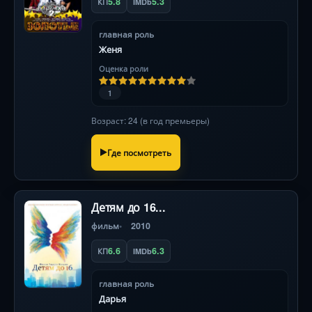
5.8
5.3
КП
IMDb
главная роль
Женя
Оценка роли
1
Возраст: 24 (в год премьеры)
Где посмотреть
Детям до 16...
фильм
2010
6.6
6.3
КП
IMDb
главная роль
Дарья