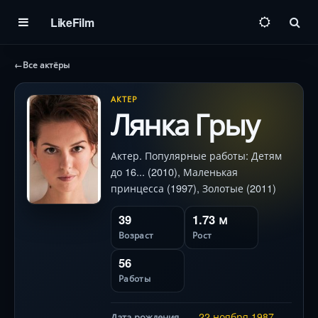
LikeFilm
Пои
←
Все актёры
АКТЕР
Лянка Грыу
Актер. Популярные работы: Детям
до 16... (2010), Маленькая
принцесса (1997), Золотые (2011)
39
1.73 м
Возраст
Рост
56
Работы
22 ноября
1987
Дата рождения