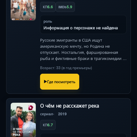
6.6
5.9
КП
IMDb
роль
Информация о персонаже не найдена
Русские эмигранты в США ищут
американскую мечту, но Родина не
отпускает. Ностальгия, фаршированная
рыба и фиктивные браки в трагикомедии о
тоске по корням.
Возраст: 33 (в год премьеры)
Где посмотреть
О чём не расскажет река
сериал
2019
6.7
КП