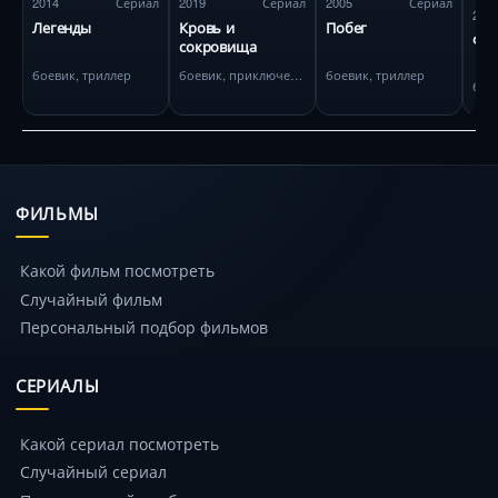
2014
Сериал
2019
Сериал
2005
Сериал
202
Легенды
Кровь и
Побег
ФБР
сокровища
боевик, триллер
боевик, приключения
боевик, триллер
бое
ФИЛЬМЫ
Какой фильм посмотреть
Случайный фильм
Персональный подбор фильмов
СЕРИАЛЫ
Какой сериал посмотреть
Случайный сериал