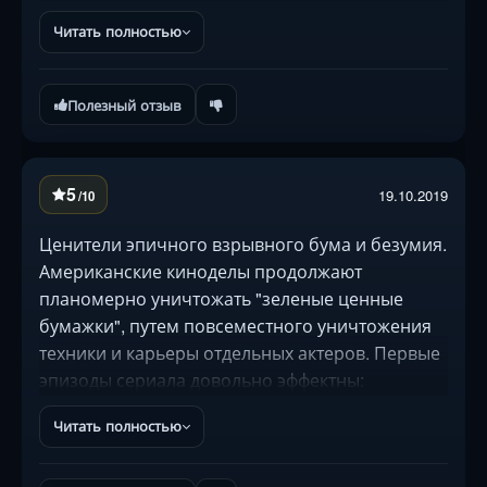
"крепким орешком". Герой влюбляется, и
Читать полностью
главные персонажи раскрываются перед нами
в совершенно ином свете. Рекомендую к
просмотру, всё на одном дыхании!
Полезный отзыв
5
19.10.2019
/10
Ценители эпичного взрывного бума и безумия.
Американские киноделы продолжают
планомерно уничтожать "зеленые ценные
бумажки", путем повсеместного уничтожения
техники и карьеры отдельных актеров. Первые
эпизоды сериала довольно эффектны:
сорвиголова Виски Кавалер несется на
Читать полностью
очередное задание с заранее известным,
благополучным исходом. Отсутствие