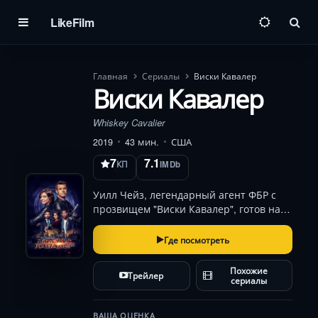
LikeFilm
Пои
Главная
Сериалы
Виски Кавалер
Виски Кавалер
Whiskey Cavalier
2019
43 мин.
США
7
7.1
КП
IMDb
Уилл Чейз, легендарный агент ФБР с
прозвищем "Виски Кавалер", готов на
все ради правосудия. Он способен
вышибить дверь и высвободить
Где посмотреть
заложников, но в то же время он
неизменно пронизан нежностью и
Похожие
Трейлер
эмоциями. Вне зависимост…
сериалы
ВАША ОЦЕНКА