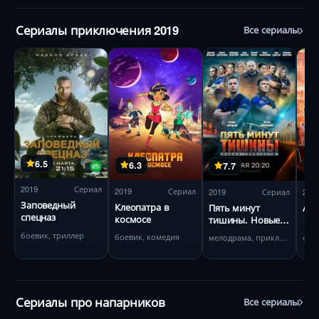
Сериалы приключения 2019
Все сериалы
6.5
6.3
7.7
2019
Сериал
2019
Сериал
2019
Сериал
201
Заповедный
Клеопатра в
Пять минут
Ава
спецназ
космосе
тишины. Новые
горизонты
боевик, триллер
боевик, комедия
мелодрама, приключения
фан
Сериалы про напарников
Все сериалы