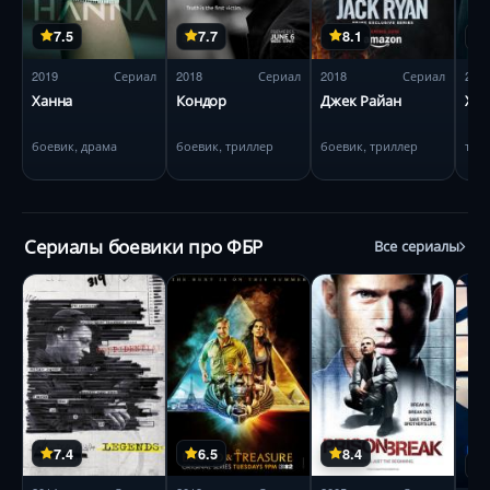
7.5
7.7
8.1
2019
Сериал
2018
Сериал
2018
Сериал
202
Ханна
Кондор
Джек Райан
Хал
боевик, драма
боевик, триллер
боевик, триллер
три
Сериалы боевики про ФБР
Все сериалы
7.4
6.5
8.4