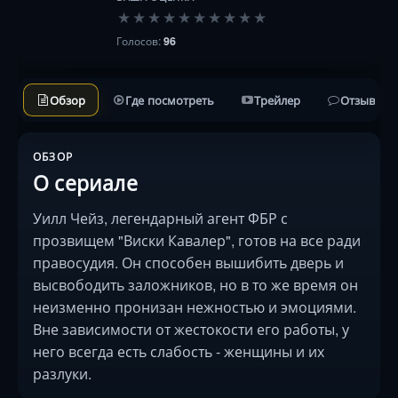
★
★
★
★
★
★
★
★
★
★
Голосов:
96
Обзор
Где посмотреть
Трейлер
Отзывы
ОБЗОР
О сериале
Уилл Чейз, легендарный агент ФБР с
прозвищем "Виски Кавалер", готов на все ради
правосудия. Он способен вышибить дверь и
высвободить заложников, но в то же время он
неизменно пронизан нежностью и эмоциями.
Вне зависимости от жестокости его работы, у
него всегда есть слабость - женщины и их
разлуки.