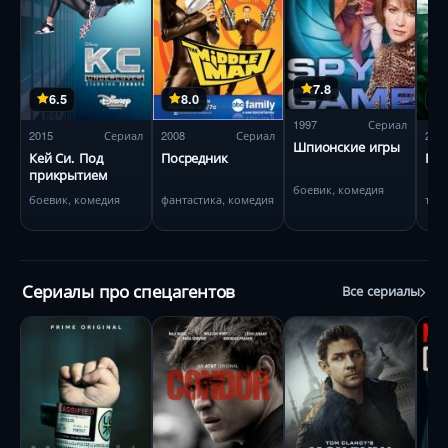
7.8
6.5
8.0
1997
Сериал
2015
Сериал
2008
Сериал
201
Шпионские игры
Кей Си. Под
Посредник
Пат
прикрытием
боевик, комедия
боевик, комедия
фантастика, комедия
три
Сериалы про спецагентов
Все сериалы