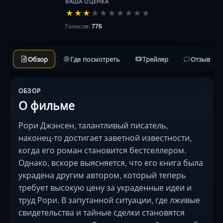
ВАША ОЦЕНКА
★
★
★
★
★
★
★
★
★
★
Голосов:
776
Обзор
Где посмотреть
Трейлер
Отзывы
ОБЗОР
О фильме
Рори Джэнсен, талантливый писатель,
наконец-то достигает заветной известности,
когда его роман становится бестселлером.
Однако, вскоре выясняется, что его книга была
украдена другим автором, который теперь
требует высокую цену за украденные идеи и
труд Рори. В запутанной ситуации, где лживые
свидетельства и тайные сделки становятся