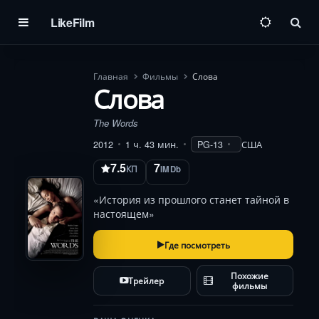
LikeFilm
Пои
Главная
Фильмы
Слова
Слова
The Words
2012
1 ч. 43 мин.
PG-13
США
7.5
7
КП
IMDb
«История из прошлого станет тайной в
настоящем»
Где посмотреть
Похожие
Трейлер
фильмы