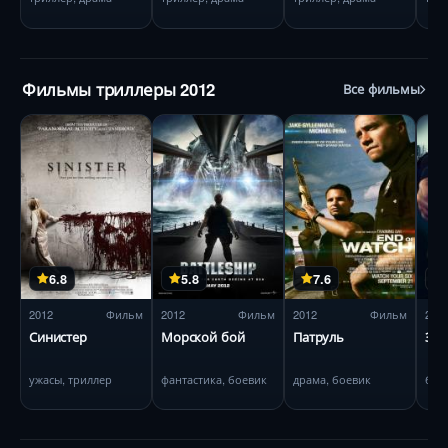
Фильмы триллеры 2012
Все фильмы
6.8
5.8
7.6
2012
Фильм
2012
Фильм
2012
Фильм
201
Синистер
Морской бой
Патруль
За
ужасы, триллер
фантастика, боевик
драма, боевик
бое