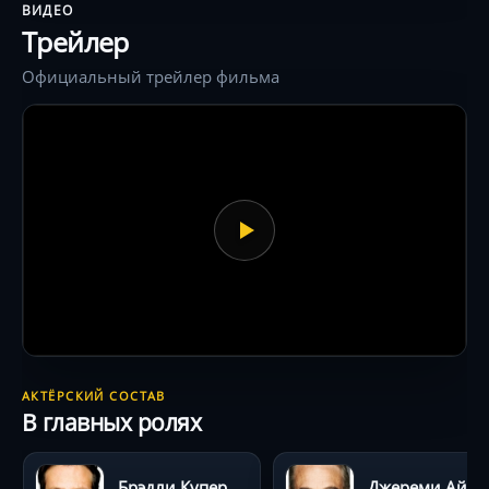
ВИДЕО
Трейлер
Официальный трейлер фильма
АКТЁРСКИЙ СОСТАВ
В главных ролях
Брэдли Купер
Джереми Ай