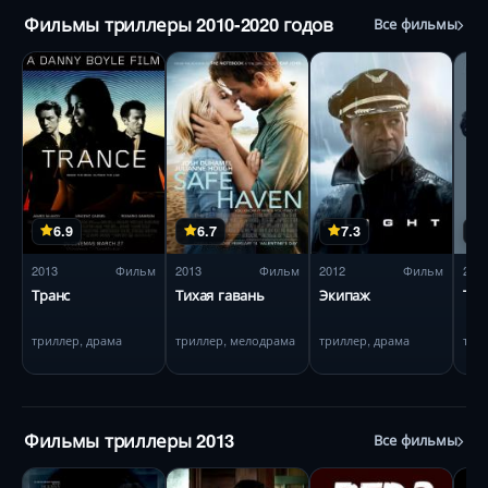
Фильмы триллеры 2010-2020 годов
Все фильмы
6.9
6.7
7.3
2013
Фильм
2013
Фильм
2012
Фильм
201
Транс
Тихая гавань
Экипаж
Три
триллер, драма
триллер, мелодрама
триллер, драма
три
Фильмы триллеры 2013
Все фильмы