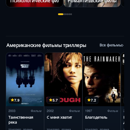
Психологические фильмы
Романтические фильмы
О
Американские фильмы триллеры
Все фильмы
7.9
5.7
7.2
2003
Фильм
2002
Фильм
1997
Фильм
201
Таинственная
С меня хватит
Благодетель
Не
река
дра
триллер, драма
триллер, драма
триллер, драма
три