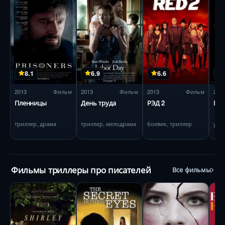
8.1
6.9
6.6
2013
Фильм
2013
Фильм
2013
Фильм
201
Пленницы
День труда
РЭД 2
Ма
триллер, драма
триллер, мелодрама
боевик, триллер
ужа
Фильмы триллеры про писателей
Все фильмы