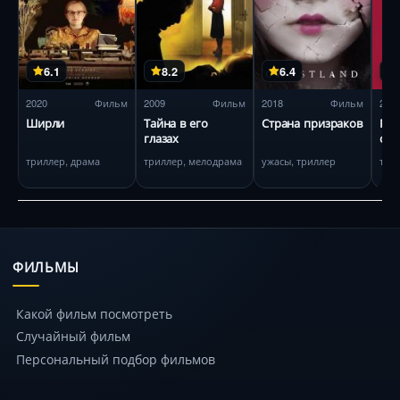
6.1
8.2
6.4
2020
Фильм
2009
Фильм
2018
Фильм
200
Ширли
Тайна в его
Страна призраков
Раз
глазах
объ
триллер, драма
триллер, мелодрама
ужасы, триллер
три
ФИЛЬМЫ
Какой фильм посмотреть
Случайный фильм
Персональный подбор фильмов