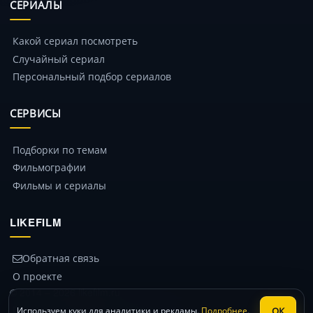
СЕРИАЛЫ
Какой сериал посмотреть
Случайный сериал
Персональный подбор сериалов
СЕРВИСЫ
Подборки по темам
Фильмографии
Фильмы и сериалы
LIKEFILM
Обратная связь
О проекте
© 2014 – 2026 likefilm.ru
Политика конфиденциальности
ОК
Используем куки для аналитики и рекламы.
Подробнее
.