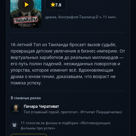
7.8
драма
,
биография
Таиланд
2 ч. 11 мин.
•
•
16-летний Топ из Таиланда бросает вызов судьбе,
превращая детские увлечения в бизнес-империю. От
виртуальных заработков до реальных миллиардов —
его путь полон падений, неожиданных поворотов и
упорства, которое изменит всё. Вдохновляющая
драма о юном гении, доказавшем, что возраст не
помеха успеху.
В главных ролях
Пачара Чиративат
Топ (главный герой, прототип - Иттипат Пирадечапан)
11 голосов за фильм в подборке «Мотивирующие
фильмы про успех»