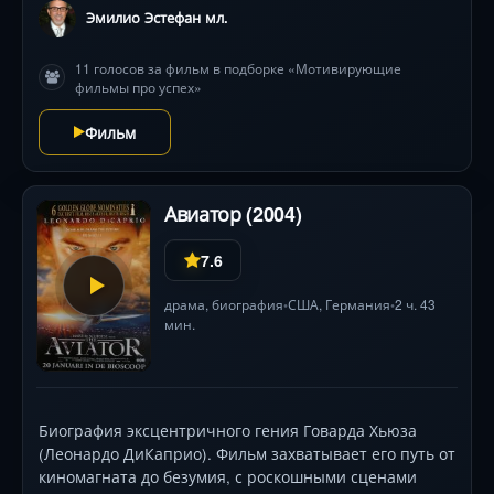
для своего проекта, но на их пути встаёт пока
Эмилио Эстефан мл.
ещё недостаточно развитый интернет и глава
крупнейшего розничного книжного магазина Barnes
11 голосов за фильм в подборке «Мотивирующие
and Noble.
фильмы про успех»
Фильм
Авиатор (2004)
7.6
драма
,
биография
США
,
Германия
2 ч. 43
•
•
мин.
Биография эксцентричного гения Говарда Хьюза
(Леонардо ДиКаприо). Фильм захватывает его путь от
киномагната до безумия, с роскошными сценами