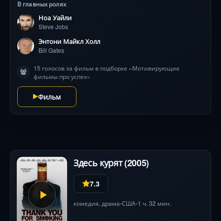
В главных ролях
заговорит весь мир. Спустя несколько лет мечты
Ноа Уайли
стали воплощаться в жизнь. Фантазёры стали
Steve Jobs
миллиардерами и основали собственные империи.
Энтони Майкл Холл
Bill Gates
15 голосов за фильм в подборке «Мотивирующие
фильмы про успех»
Фильм
Здесь курят (2005)
7.3
комедия
,
драма
США
1 ч. 32 мин.
•
•