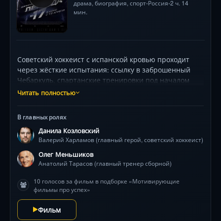
драма
,
биография
,
спорт
Россия
2 ч. 14
•
•
мин.
Советский хоккеист с испанской кровью проходит
через жёсткие испытания: ссылку в заброшенный
Чебаркуль, спартанские тренировки под началом
харизматичного наставника и борьбу с партийными
Читать полностью
интригами. Его путь к легендарной Суперсерии-72
усложняет страшная авария, но сила духа и
В главных ролях
поддержка любви творят невозможное. Фильм
Данила Козловский
поражает динамичными баталиями на льду (снятыми
Валерий Харламов (главный герой, советский хоккеист)
с использованием 10 камер и GoPro),
метафоричными сценами испанской корриды и
Олег Меньшиков
мощным дуэтом звёзд — актёра, вжившегося в роль
Анатолий Тарасов (главный тренер сборной)
через месяцы изнурительных тренировок, и мастера
10 голосов за фильм в подборке «Мотивирующие
экрана в образе гениального тренера. История
фильмы про успех»
триумфа, где каждый удар клюшки по льду звучит как
вызов судьбе.
Фильм