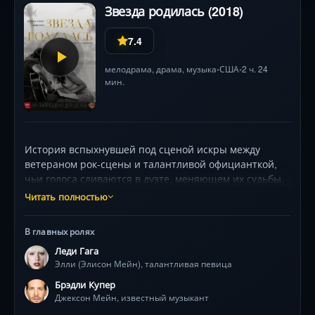
Звезда родилась (2018)
7.4
мелодрама
,
драма
, музыка
США
2 ч. 24
•
•
мин.
История вспыхнувшей под сценой искры между
ветераном рок-сцены и талантливой официанткой,
чьи голоса сливаются в дуэте, меняющем их судьбы.
Завораживающие концертные сцены,
Читать полностью
пронзительный саундтрек и драма выбора между
любовью и славой держат в напряжении до
В главных ролях
последнего кадра. Режиссёрский дебют Брэдли
Леди Гага
Купера, где Леди Гага раскрывается как актриса.
Элли (Элисон Мейн), талантливая певица
Брэдли Купер
Джексон Мейн, известный музыкант