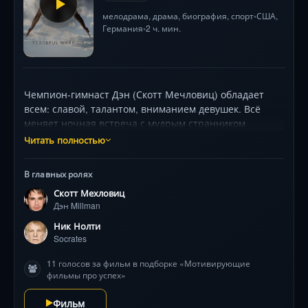
мелодрама
,
драма
,
биография
,
спорт
США
,
•
Германия
2 ч. мин.
•
Чемпион-гимнаст Дэн (Скотт Мечловиц) обладает
всем: славой, талантом, вниманием девушек. Всё
меняет ночная встреча с мудрым странником
Сократом (Ник Нолти), чьи парадоксальные истины
Читать полностью
звучат как безумие. Но после катастрофической
травмы именно эти уроки заставляют Дэна
В главных ролях
пересмотреть всё — боль становится началом пути,
Скотт Мехловиц
где сила духа важнее мышц, а настоящее ценится
Дэн Millman
выше медалей. Его возвращение шокирует всех, но
главная битва ждёт его не на снарядах. 397 символов
Ник Нолти
Socrates
11 голосов за фильм в подборке «Мотивирующие
фильмы про успех»
Фильм