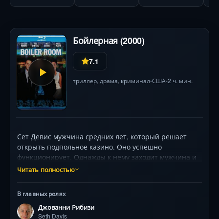
Бойлерная (2000)
7.1
триллер
,
драма
,
криминал
США
2 ч. мин.
•
•
Сет Девис мужчина средних лет, который решает
открыть подпольное казино. Оно успешно
функционирует. Однажды к нему заходит мужчина и
предлагает работу в одной брокерской компании. Он
Читать полностью
соглашается, так как заработная плата очень
высокая. Чуть позже герой поймет, что он продал
В главных ролях
душу. Ее уже никогда не получится вернуть. Деньги
Джованни Рибизи
определенно не стоили того.
Seth Davis