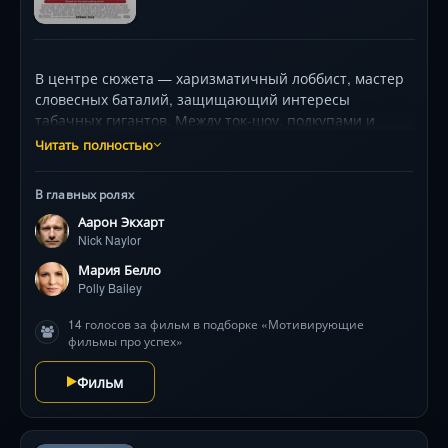
В центре сюжета — харизматичный лоббист, мастер
словесных баталий, защищающий интересы
табачных гигантов. Между ток-шоу, подкупами и
встречами с «коллегами по цеху» он пытается быть
Читать полностью
примером для сына, но баланс рушится, когда
сенатор объявляет войну курению, а журналистка
В главных ролях
готова на всё ради сенсации. Ироничная сатира с
Аарон Экхарт
блистательным Аароном Экхартом .
Nick Naylor
Мария Белло
Polly Bailey
14 голосов за фильм в подборке «Мотивирующие
фильмы про успех»
Фильм