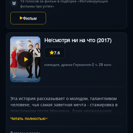
13 голосов за фильм в подборке «Мотивирующие
путешествие к сути жизни. Но успеют ли они
фильмы про успех»
вычеркнуть главное до того, как прозвучит
финальный отсчёт?
Фильм
Не/смотря ни на что (2017)
7.6
комедия
,
драма
Германия
2 ч. 28 мин.
•
•
Эта история рассказывает о молодом, талантливом
человеке, чья самая заветная мечта - стажировка в
престижном отеле Мюнхена. Даже неожиданное
ухудшение его зрения, которое аккуратно хранится
Читать полностью
втайне, не может сдержать его стремления. С
помощью немного удачи, преданности друзей и
В главных ролях