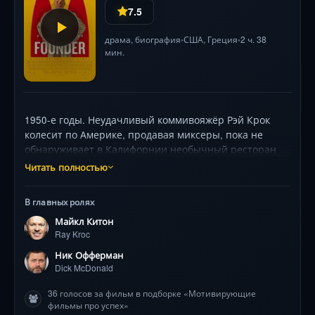
7.5
драма
,
биография
США
,
Греция
2 ч. 38
•
•
мин.
1950-е годы. Неудачливый коммивояжёр Рэй Крок
колесит по Америке, продавая миксеры, пока не
обнаруживает в Калифорнии необычный ресторан
братьев Макдональдс. Их революционная система —
Читать полностью
скорость, качество и минимум отходов —
завораживает его. Загоревшись идеей создать
В главных ролях
империю, Рэй заключает сделку, но сталкивается с
Майкл Китон
консерватизмом братьев. Его настойчивость
Ray Kroc
превращает скромное кафе в сеть, а жажда контроля
толкает на рискованные шаги. Фильм исследует
Ник Офферман
грань между гениальностью и безжалостностью,
Dick McDonald
показывая, как рождался гигант фастфуда. Майкл
36 голосов за фильм в подборке «Мотивирующие
Китон виртуозно играет Крока, чья харизма и
фильмы про успех»
темные методы перевернули индустрию, а Ник