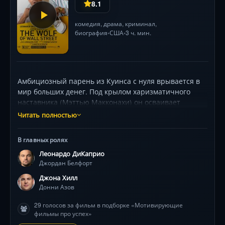
8.1
комедия
,
драма
,
криминал
,
биография
США
3 ч. мин.
•
•
Амбициозный парень из Куинса с нуля врывается в
мир больших денег. Под крылом харизматичного
наставника (Мэттью Макконахи) он осваивает
тёмные законы Уолл-стрит, где успех измеряется
Читать полностью
кокаином, проститутками и циничными схемами.
Создав собственную брокерскую империю Stratton
В главных ролях
Oakmont, герой погружается в водоворот безумных
Леонардо ДиКаприо
вечеринок, жёлтых таблеток куаалюда и опасных
Джордан Белфорт
махинаций. Но чем выше взлёт — тем громче
падение: агент ФБР (Кайл Чендлер) уже следит за
Джона Хилл
«волком». Ди Каприо, Джона Хилл и Марго Робби в
Донни Азов
визуально ошеломляющей сатире Скорсезе о цене
29 голосов за фильм в подборке «Мотивирующие
алчности.
фильмы про успех»