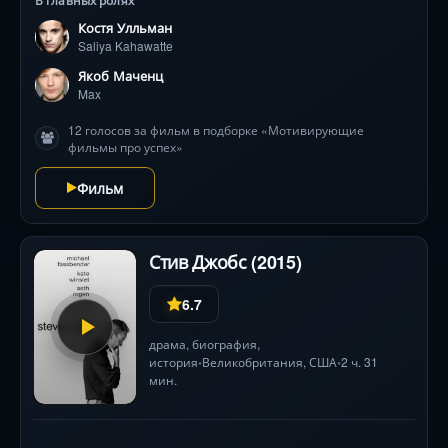
непоколебимой веры в себя, он преодолевает все
Костя Улльман
преграды, приближаясь к реализации своего
Saliya Kahawatte
мечтаного успеха.
Якоб Маченц
Max
12 голосов за фильм в подборке «Мотивирующие
фильмы про успех»
Фильм
Стив Джобс (2015)
6.7
драма
,
биография
,
история
Великобритания
,
США
2 ч. 31
•
•
мин.