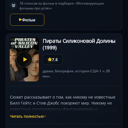
16 голосов за фильм в подборке «Мотивирующие
фильмы про успех»
Фильм
Пираты Силиконовой Долины
(1999)
7.5
драма
,
биография
,
история
США
1 ч. 35
•
•
мин.
Сюжет рассказывает о том, как никому не известные
Билл Гейтс и Стив Джобс покоряют мир. Никому не
известные программисты фантазировали и
изобретали на заре восьмидесятых в душных и
Читать полностью
тесных подсобных помещениях. Они твёрдо знали,
что наступит тот день, когда об их проектах