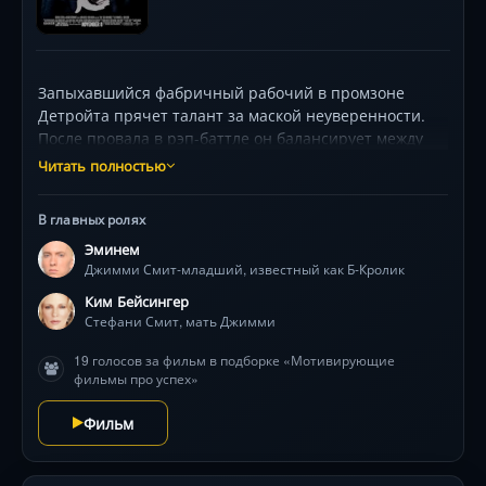
Запыхавшийся фабричный рабочий в промзоне
Детройта прячет талант за маской неуверенности.
После провала в рэп-баттле он балансирует между
токсичным домом алкоголички-матери, тупиковой
Читать полностью
работой и предательством друзей. С помощью
харизматичного наставника Фьючера и
В главных ролях
неожиданного романа с амбициозной Алекс герой
Эминем
находит в себе силы для главного поединка — где его
Джимми Смит-младший, известный как Б-Кролик
главным оружием станет шокирующая
откровенность. В кадре — гениальный дебют
Ким Бейсингер
Эминема, сырая энергия индастриальных локаций и
Стефани Смит, мать Джимми
психологический приём «укради гром»,
19 голосов за фильм в подборке «Мотивирующие
переворачивающий правила жанра. Финал оставит
фильмы про успех»
вас под аккорды «Lose Yourself».
Фильм