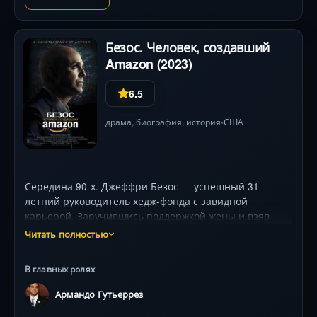
Безос. Человек, создавший
Amazon (2023)
6.5
драма
,
биография
,
история
США
•
Середина 90-х. Джеффри Безос — успешный 31-
летний руководитель хедж-фонда с завидной
карьерой. Заручившись поддержкой жены и взяв
денег в долг у отца, он бросает работу и переезжает
Читать полностью
на другой конец страны с целью осуществить
давнюю мечту: создать крупнейший в мире книжный
В главных ролях
интернет-магазин. Обосновавшись
в полуразрушенном ветхом гараже, он и ещё два
Армандо Гутьеррез
технаря-энтузиаста пытаются найти инвесторов