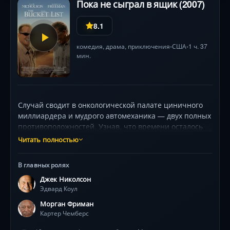
Пока не сыграл в ящик (2007)
8.1
комедия
,
драма
,
приключения
США
1 ч. 37
•
•
мин.
Случай сводит в онкологической палате циничного
миллиардера и мудрого автомеханика — двух полных
противоположностей. Узнав, что времени осталось
катастрофически мало, они составляют список
Читать полностью
«запретных» желаний. На частном самолёте Эдварда
герои устремляются навстречу безумным
В главных ролях
приключениям: от гонок по гоночному треку до
Джек Николсон
восхождения к египетским пирамидам и философских
Эдвард Коул
бесед у Тадж-Махала. Джек Николсон и Морган
Фримен виртуозно передают контраст характеров —
Морган Фриман
их ирония и внезапная душевная близость
Картер Чемберс
превращают каждый эпизод в искреннее