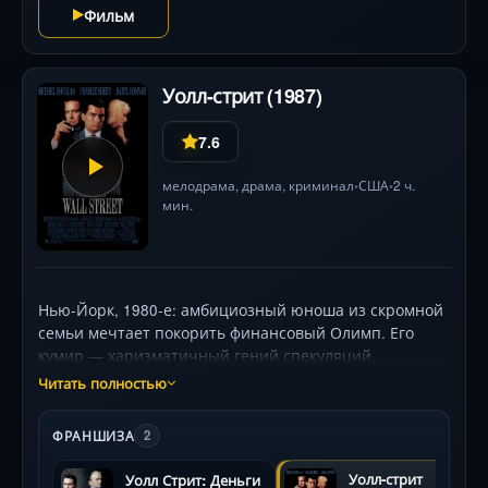
Фильм
Уолл-стрит (1987)
7.6
мелодрама
,
драма
,
криминал
США
2 ч.
•
•
мин.
Нью-Йорк, 1980-е: амбициозный юноша из скромной
семьи мечтает покорить финансовый Олимп. Его
кумир — харизматичный гений спекуляций,
превращающий инсайдерскую информацию в
Читать полностью
золото. Соблазненный пентхаусами, дорогими
костюмами и властью, герой втягивается в
ФРАНШИЗА
2
рискованную игру, где каждая сделка грозит
тюрьмой. Когда планы наставника угрожают
Уолл-стрит
Уолл Стрит: Деньги