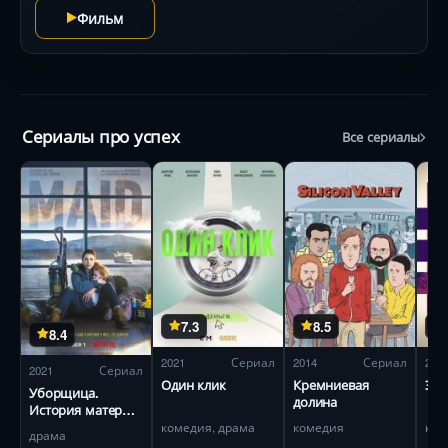
Фильм
Сериалы про успех
Все сериалы
7.3
8.5
8.4
2021
Сериал
2014
Сериал
202
2021
Сериал
Один клик
Кремниевая
Эми
Уборщица.
долина
История матери-
одиночки
комедия, драма
комедия
драма