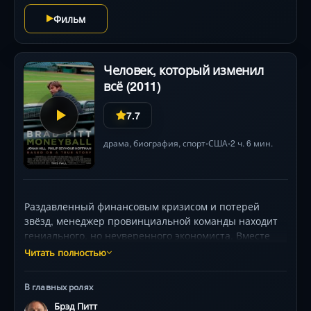
Офферман и Джон Кэрролл Линч создают
Фильм
трогательные образы наивных изобретателей,
потерявших контроль над своим детищем. Бизнес-
стратегии, психологические дуэли и культовые
Человек, который изменил
«золотые арки» — всё это часть захватывающей саги
всё (2011)
о цене американской мечты.
7.7
драма
,
биография
,
спорт
США
2 ч. 6 мин.
•
•
Раздавленный финансовым кризисом и потерей
звёзд, менеджер провинциальной команды находит
гениального, но неуверенного экономиста. Вместе
они внедряют революционную систему: статистика
Читать полностью
вместо интуиции, дешёвые аутсайдеры — вместо
дорогих чемпионов. Но тренер саботирует планы,
В главных ролях
скауты бунтуют, а пресса издевается.
Брэд Питт
Харизматичный лидер рискует карьерой, доверяя