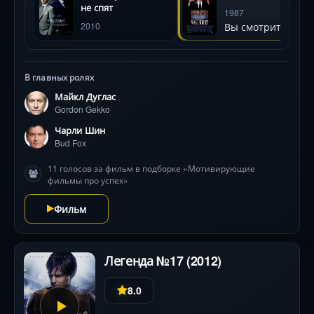
уничтожить всё, что дорого главному герою,
не спят
1987
наступает переломный момент. Майкл Дуглас создал
Вы смотрите
2010
эталонного антигероя, чья философия «жадность —
это хорошо» стала символом эпохи. Напряжение
нарастает в каждом кадре: от торговых залов до
роскошных лимузинов, где решаются судьбы
В главных ролях
корпораций. Фильм получил «Оскар» за лучшую
Майкл Дуглас
мужскую роль и остаётся зеркалом финансовых
Gordon Gekko
амбиций .
Чарли Шин
Bud Fox
11 голосов за фильм в подборке «Мотивирующие
фильмы про успех»
Фильм
Легенда №17 (2012)
8.0