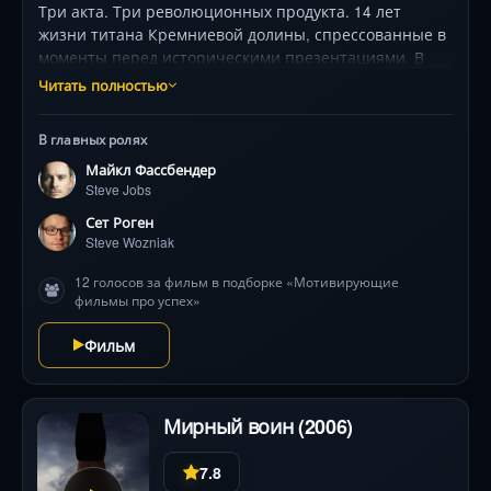
Три акта. Три революционных продукта. 14 лет
жизни титана Кремниевой долины, спрессованные в
моменты перед историческими презентациями. В
эпицентре технологических бурь — непризнанная
Читать полностью
дочь, преданные коллеги и изматывающая борьба
между перфекционизмом и человечностью. Майкл
В главных ролях
Фассбендер создаёт портрет-головоломку:
Майкл Фассбендер
безжалостный провидец, чьи раны становятся
Steve Jobs
двигателем прогресса. Камера Дэнни Бойла
превращает серые коридоры за сценой в арену
Сет Роген
шекспировских страстей, где каждый диалог —
Steve Wozniak
отточенный клинок. Что важнее: безупречный код
12 голосов за фильм в подборке «Мотивирующие
или исцелённая душа?
фильмы про успех»
Фильм
Мирный воин (2006)
7.8