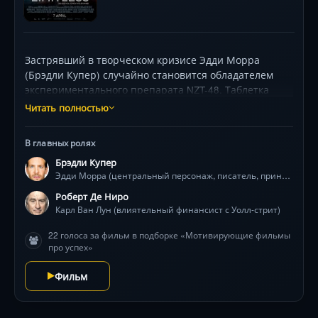
Застрявший в творческом кризисе Эдди Морра
(Брэдли Купер) случайно становится обладателем
экспериментального препарата NZT-48. Таблетка
превращает его в финансового гения и светского
Читать полностью
льва, но за мощью скрываются провалы в памяти,
паранойя и армия преследователей: от русских
В главных ролях
бандитов до Уолл-стрит-акулы (Роберт Де Ниро).
Брэдли Купер
Режиссёр Нил Бергер погружает зрителя в
Эдди Морра (центральный персонаж, писатель, принимающий NZT-48)
психоделический вихрь — камера летит сквозь Нью-
Йорк, цвета взрываются неоном, а герой
Роберт Де Ниро
балансирует между триумфом и самоуничтожением.
Карл Ван Лун (влиятельный финансист с Уолл-стрит)
Успех, женщины, миллионы... Смогут ли они
22 голоса за фильм в подборке «Мотивирующие фильмы
заменить человечность? Главная интрига — какой
про успех»
ценой Эдди удержит безграничный разум?
Фильм