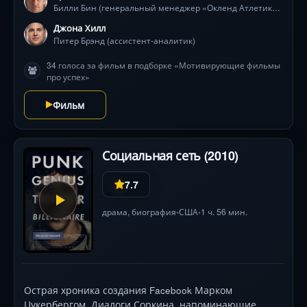
Билли Бин (генеральный менеджер «Окленд Атлетикс»)
алгоритмам. Смогут ли «лузеры», отбракованные
лигой, побить рекорды богатых клубов?
Джона Хилл
Захватывающая дух гонка за 20-й победой подряд —
Питер Брэнд (ассистент-аналитик)
и битва, которая изменит спорт навсегда. Брэд Питт
34 голоса за фильм в подборке «Мотивирующие фильмы
в роли мятежного стратега, Джона Хилл как
про успех»
«компьютерный гений».
Фильм
Социальная сеть (2010)
7.7
драма
,
биография
США
1 ч. 56 мин.
•
•
Острая хроника создания Facebook Марком
Цукербергом. Диалоги Соркина, напоминающие