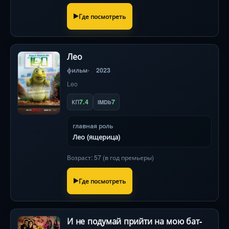
Где посмотреть
Лео
фильм
2023
Leo
7.4
7
КП
IMDb
главная роль
Лео (ящерица)
Возраст: 57 (в год премьеры)
Где посмотреть
И не подумай прийти на мою бат-