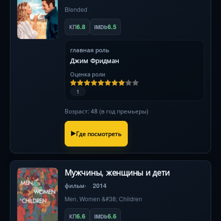
Blended
6.8
6.5
КП
IMDb
главная роль
Джим Фридман
Оценка роли
1
Возраст: 48 (в год премьеры)
Где посмотреть
Мужчины, женщины и дети
фильм
2014
Men, Women &#38; Children
6.6
6.6
КП
IMDb