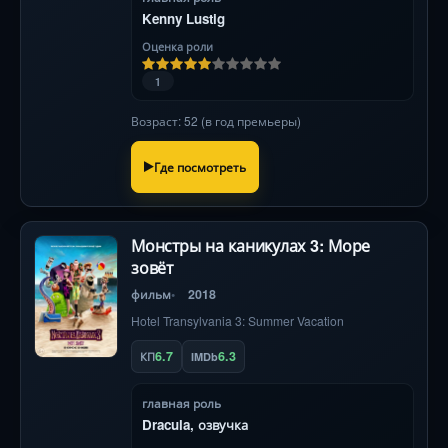
Kenny Lustig
Оценка роли
1
Возраст: 52 (в год премьеры)
Где посмотреть
Монстры на каникулах 3: Море
зовёт
фильм
2018
Hotel Transylvania 3: Summer Vacation
6.7
6.3
КП
IMDb
главная роль
Dracula, озвучка