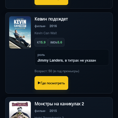
Кевин подождет
фильм
2016
Kevin Can Wait
5.9
5.6
КП
IMDb
роль
Jimmy Landers, в титрах не указан
Возраст: 50 (в год премьеры)
Где посмотреть
Монстры на каникулах 2
фильм
2015
Hotel Transylvania 2