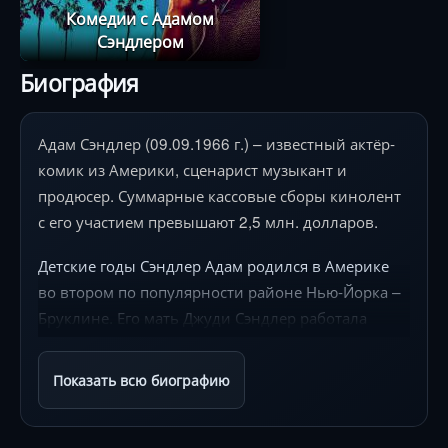
Комедии с Адамом
Сэндлером
Биография
Адам Сэндлер (09.09.1966 г.) – известный актёр-
комик из Америки, сценарист музыкант и
продюсер. Суммарные кассовые сборы кинолент
с его участием превышают 2,5 млн. долларов.
Детские годы Сэндлер Адам родился в Америке во втором по популярности районе Нью-Йорка – Бруклине. Его мать Джуди Сэндлер работала преподавателем в школе. Отец Сэндлер Стэнли был электриком. Родители будущего комика – потомки еврейских иммигрантов, которые вынуждены были покинуть Россию. Адам – младший ребёнок из четырёх детей, у него есть две сестры Валери и Элизабетт и старший брат Скотт. Отец никогда не читал своим детям нотации, но всегда служил для них примером. Он был немного вспыльчив, Адам тоже унаследовал данную черту характера. В семье было важное правило, если кому-то из близких нужна помощь, то ты должен обязательно ему помочь. Когда мальчику исполнилось пять лет, Сэндлеры перебрались в штат Нью-Гэмпшир. С юного возраста Адам любил веселить людей, работать на публику, часто устраивал для одноклассников и учителей представления, однако будучи школьником, Адам не планировал использовать свои способности в дальнейшей карьере. Первый, кто оценил талант юного комика, был его брат Скотт. Он уговорил Адама посетить знаменитый бостонский клуб, чтобы показать свои способности в жанре стендапа. Эксперимент оказался удачным, и у молодого человека появилась мечта: профессионально работать в шоу бизнесе. После школы он прошёл обучение в Институте театра и кино. Учебное заведение было известно такими яркими выпускниками как Роберт Де Ниро, Ума Турман, Леди Гага. Далее, чтобы получить солидную теоретическую базу и усовершенствовать свое актёрское мастерство, Адам поступил в престижную школу искусств Нью-йоркского университета, его выпускниками в разное время стали Алек Болдуин, Мартин Скорсезе. Другим серьезным увлечением Адама была музыка. Начало карьеры Постепенно карьера комика начала развиваться. Адама стали приглашать в клубы, на небольшие роли в телевизионных программах, где ему очень пригодился талант устраивать весёлые представления. Он начал писать сценарии для телевизионных шоу. Толчком к развитию карьеры актёра можно считать его участие в телешоу «Субботним вечером в прямом эфире». На Адама Сэндлера обратили внимание продюсеры и пригласили на съёмочную площадку. Он часто играл в скетчах, исполнял композиции и песни собственного сочинения. Регулярно появляясь на телеэкранах, молодой комик постепенно приобрёл популярность. Кинодебют Адама состоялся весной 1989 г. когда зрителям была представлена комедия «Всех за борт». Адам сыграл главного персонажа – юного стендап-комика, фильм имел скромный бюджет и не получил зрительского успеха, кинокритики жёсткими эпитетами «наградили» игру актёра, назвав его работу «бесталанной и некомпетентной». Сэндлер на некоторый промежуток времени забыл про кинематограф и решил сосредоточиться на телевидении, но судьба вернула его обратно в кино. Профессиональная деятельность В 1993-м в кинокомедии «Яйцеголовые» он сыграл роль инопланетянина Кармина. По сценарию, после того как истребитель сбил инопланетный корабль, его пассажиры вынуждены остаться на Земле и приобщиться к американскому образу жизни. Адаму досталась небольшая роль, однако он ярко и талантливо смог перевоплотиться в своего персонажа и запомнился телезрителям. На следующий год ему была предложена одна из главных ролей в музыкальной комедии «Пустоголовые». Адаму досталась роль хэви-металлиста Пипа, который вместе со своими друзьями решил к своему творчеству привлечь внимание больших масс. Парни захватили радиостанцию, чтобы выйти в эфир со своей рок-н-ролльной песней, но всё вышло из-под контроля и музыканты оказались окруженными полицейскими. В этот же период талантливый американец подписал контракт на запись своего музыкального альбома «They're All Gonna Laugh at You» и был номинирован на премию «Грэмми». В 1994-м году молодой актёр принял участие в съемках кинокомедии «Совершенно чокнутые», а после завершения работы, был приглашён на главную роль в кинофильме «Билли Мэдисон», где успешно сыграл главную роль невероятно богатого, великовозрастного балбеса Билли. Начиная с данного момента, уроженцу Бруклина все чаще поступают предложения принять участие в съемках кинокомедий. В феврале 1996 года вышел тепло принятый телезрителями фильм «Счастливчик Гилмор», где партнёрами Адама по съёмочной площадке стали Джули Боуэн, Боб Баркер». Его герой обожает хоккей и презирает гольф, но случай дает ему в руки клюшку для игры в гольф, а на помощь приходит профессиональный тренер. Сэндлер смог продемонстрировать все грани своего таланта. В этом же году Адамс снялся в криминальном триллере «Пуленепробиваемый», вместе с Дэймоном Уайансом. Его персонаж – мошенник и мелкий воришка, он оказывается вовлеченным в серьёзную операцию, которую организовал наркобарон. На сей раз работу Адама не оценили, он был номинирован на антипремию «Золотая малина». Совсем скоро ему была предложена главная роль в комедийной драме «Певец на свадьбе», где его партнёршей стала темпераментная брюнетка Дрю Бэрримор. Картина имела невероятный успех и принесла более 120 млн. долларов, выручка за первые 10 дней проката уступила лишь «Титанику». Далее в фильмографии Адама идёт целый ряд знаменитых кинокомедий: «Большой папа»; «Управление гневом»; «Певец на свадьбе»; «Маменькин сыночек». Кинокомедия «Большой папа» стала популярным хитом, где своеобразный и жёсткий юмор комика был смягчён лиричными и добрыми нотками. И хотя многие отметили, что фильм сильно проигрывает из-за стилистических пробелов между приторной сентиментальностью и грубым юмором, картина получила несколько премий. Комик был номинирован на «Золотую малину», но в данном случае это явилось скорее признанием его необычного таланта. В киноленте «Управление гневом» он сыграл со знаменитым американским киноактёром Джеком Николсоном и не затерялся на фоне звезды, в итоге слаженный тандем собрал огромное количество положительных отзывов зрителей и кинокритиков. И все же интерес зрителей к работам Адама неуклонно рос. Продолжили успех талантливого актёра комедии «Все или ничего», «Сказки на ночь», «50 первых поцелуев». Американец смог проявить себя не только как талантливый актёр, но и способный сценарист. Большая часть киноработ, роли в которых он исполнял, были созданы по его сценариям. Сэндлер решил основать собственную кинокомпанию, актёр стал самостоятельно продюсировать не только киноленты со своим участием, но и другие. В 2000 году первой работой компании стала комедия «Никки, дьявол-младший». Сюжет повествовал о сыне дьявола, который решил поддержать добро. Картина не смогла окупить свой бюджет и собрала почти все номинации на антипремию «Золотая малина». Но не стоит думать, что Сэндлер играл исключительно комедийные роли. Первоклассной драматической работой стала кинолента «Испанский английский», которая снискала любовь зрителей и хорошие оценки критиков, за лучшую музыку лента была номинирована на кинопремию «Золотой глобус». Другая серьезная работа, вышедшая в 2007-м году, стала нежная драма «Опустевший город» кинорежиссёра Майка Байндера. Критики признали, что Адам великолепно справился с ролью человека, который потерял семью и убит горем. В 2009-м году вышла трагикомедия «Приколисты», сюжет фильма повествовал о знаменитом комике, который узнаёт, что у него неизлечимая болезнь крови. Главный герой решает не опускать руки, его цель – успеть помочь коллеге по актёрскому цеху. Работа не получила одобрения ни зрителей, ни критиков, но была важна для Сэндлера. Он окончательно доказал, что его талант многогранен и он может играть не только комедийные, но и серьезные роли. В 2018-м году на большие краны вышла кинолента «Неделя до…» режиссёра Роберта Шмигеля, сценарий к фильму написал Адам, на съемочной площадке он вместе с Крисом Роком возвратился к амплуа комика. Через год свет увидел детективный фильм «Загадочное убийство», где американец совместно с Дженниффер Энистон веселили зрителей. По итогам голосования картина получила приз как лучшая комедийная лента, она сохранила всю уникальность и прелесть внешне непритязательного стиля актёра. В августе 2019 года на экраны вышел криминальный триллер «Неограненные драгоценности» по сценарию Рональда Бронштейна и Бенни Сэфди. Герой Адама является владельцем небольшого ювелирного магазина и жизни не мыслит без спортивных ставок, поэтому у него огромные долги, он вынужден постоянно скрываться от кредиторов. Сэндлер Адам сейчас В настоящее время киноактер продолжает сниматься, пишет сценарии. В конце 2020 г. он появился в кинокомедии «Hubie Halloween», а в 2021-м году голос знаменитого американца зрители услышали в четвёртой части мультипликационного проекта «Монстры на каникулах». Одна из его последних работ – спортивная комедия «Прорваться в NBA», кинорежиссёр фильма – Джеремайя Сагар. Персонаж Адама является бывшим баскетболистом, который случайно встречает молодое дарование и решает воспользоваться его физическими возможностями, чтобы вернуться в баскетбольную лигу. Также в 2024 г. запланирована премьера фильмов «Космонавт» и «Три Миссисипи», где Адам Сэндлер также играет главные роли. Личная жизнь В 1999-м году на съемках киноленты «Большой папа» Адам познакомился с американской актрисой Джеки Титоун. Между молодыми людьми сразу появилась симпатия. Джеки даже приняла иудаизм, религию, которую исповедовал Сэндлер. В июне 2003 г. актёры расписались. Свадьба состоялась на живописном побережье океана, среди знаменитостей были Дастин Хоффман, Роб Снайдер, Дженнифер Энистон. Адам был одет по европейским традициям, а обручальные кольца вынес его бульдог Фрикаделька. В 2006-м году у звёздной пары родилась дочь, а через два года появилась на свет вторая девочка. Адам Сэндлер в интервью журналистам признаётся, что пытается быть идеальным отцом, все свободное время проводит с детьми. Когда девочки были маленькими, Адам любил переодеваться в костюмы сказочных героев, о которых он читал дочкам перед сном. Звёздный папа признался, что это выглядело немного странно, ведь дочки любили принцесс, и киноактеру пришлась наряжаться в бальные наряды. Членом семьи также является любимая собака по кличке Мацбол. Адам публично не делится св
Показать всю биографию