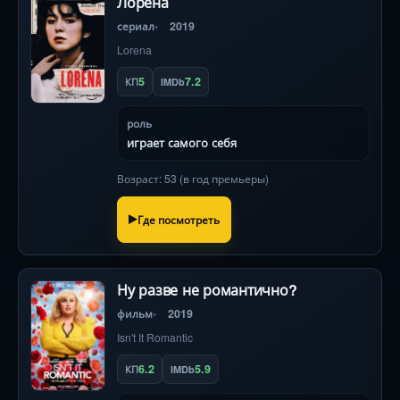
Лорена
сериал
2019
Lorena
5
7.2
КП
IMDb
роль
играет самого себя
Возраст: 53 (в год премьеры)
Где посмотреть
Ну разве не романтично?
фильм
2019
Isn't It Romantic
6.2
5.9
КП
IMDb