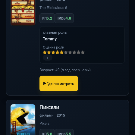
The Ridiculous 6
5.2
4.8
КП
IMDb
главная роль
Tommy
Оценка роли
1
Возраст: 49 (в год премьеры)
Где посмотреть
Пиксели
фильм
2015
Pixels
5.8
5.5
КП
IMDb