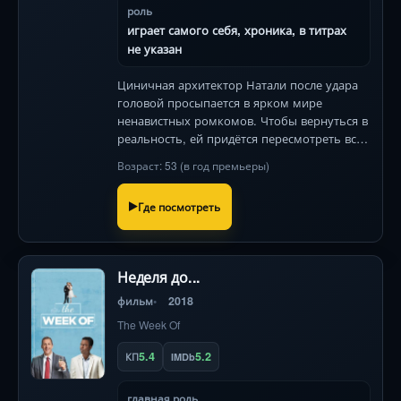
роль
играет самого себя, хроника, в титрах
не указан
Циничная архитектор Натали после удара
головой просыпается в ярком мире
ненавистных ромкомов. Чтобы вернуться в
реальность, ей придётся пересмотреть все
свои убеждения о любви!
Возраст: 53 (в год премьеры)
Где посмотреть
Неделя до...
фильм
2018
The Week Of
5.4
5.2
КП
IMDb
главная роль