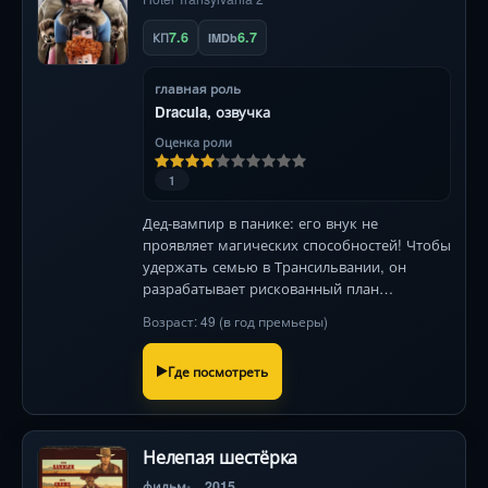
7.6
6.7
КП
IMDb
главная роль
Dracula, озвучка
Оценка роли
1
Дед-вампир в панике: его внук не
проявляет магических способностей! Чтобы
удержать семью в Трансильвании, он
разрабатывает рискованный план
воспитания истинного монстра. Но
Возраст: 49 (в год премьеры)
последствия непредсказуемы…
Где посмотреть
Нелепая шестёрка
фильм
2015