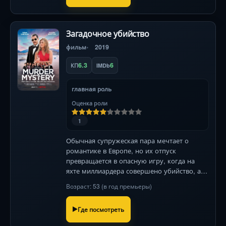
Загадочное убийство
фильм
2019
6.3
6
КП
IMDb
главная роль
Оценка роли
1
Обычная супружеская пара мечтает о
романтике в Европе, но их отпуск
превращается в опасную игру, когда на
яхте миллиардера совершено убийство, а
главными подозреваемыми становятся они
Возраст: 53 (в год премьеры)
сами. Без спойлеров!
Где посмотреть