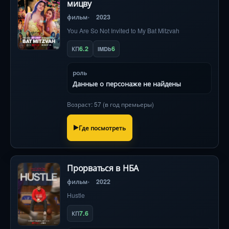
мицву
фильм
2023
You Are So Not Invited to My Bat Mitzvah
6.2
6
КП
IMDb
роль
Данные о персонаже не найдены
Возраст: 57 (в год премьеры)
Где посмотреть
Прорваться в НБА
фильм
2022
Hustle
7.6
КП