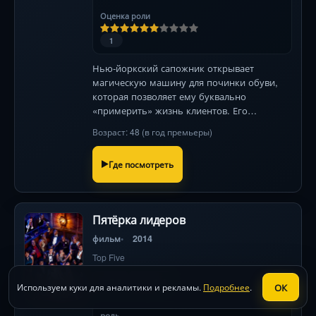
Оценка роли
1
Нью-йоркский сапожник открывает
магическую машину для починки обуви,
которая позволяет ему буквально
«примерить» жизнь клиентов. Его
безрадостное существование превращается
Возраст: 48 (в год премьеры)
в опасное приключение, где каждый новый
ботинок — шаг в неизвестность.
Где посмотреть
Пятёрка лидеров
фильм
2014
Top Five
5.8
6.4
КП
IMDb
ОК
Используем куки для аналитики и рекламы.
Подробнее
.
роль