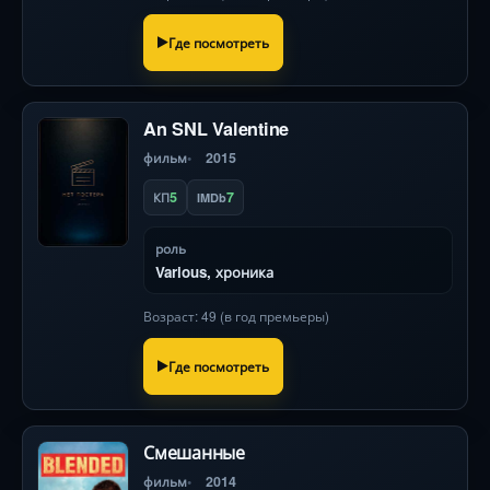
Где посмотреть
An SNL Valentine
фильм
2015
5
7
КП
IMDb
роль
Various, хроника
Возраст: 49 (в год премьеры)
Где посмотреть
Смешанные
фильм
2014