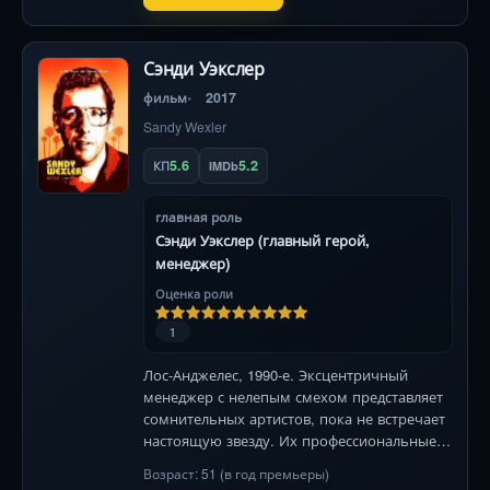
Сэнди Уэкслер
фильм
2017
Sandy Wexler
5.6
5.2
КП
IMDb
главная роль
Сэнди Уэкслер (главный герой,
менеджер)
Оценка роли
1
Лос-Анджелес, 1990-е. Эксцентричный
менеджер с нелепым смехом представляет
сомнительных артистов, пока не встречает
настоящую звезду. Их профессиональные
отношения перерастают в неожиданное
Возраст: 51 (в год премьеры)
чувство, меняя всё.