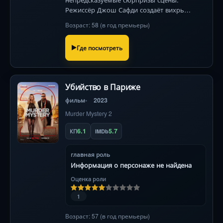
Режиссёр Джош Сафди создаёт вихрь
эмоций — от истерического смеха до
Возраст: 58 (в год премьеры)
трогательной ностальгии.
Где посмотреть
Убийство в Париже
фильм
2023
Murder Mystery 2
6.1
5.7
КП
IMDb
главная роль
Информация о персонаже не найдена
Оценка роли
1
Возраст: 57 (в год премьеры)