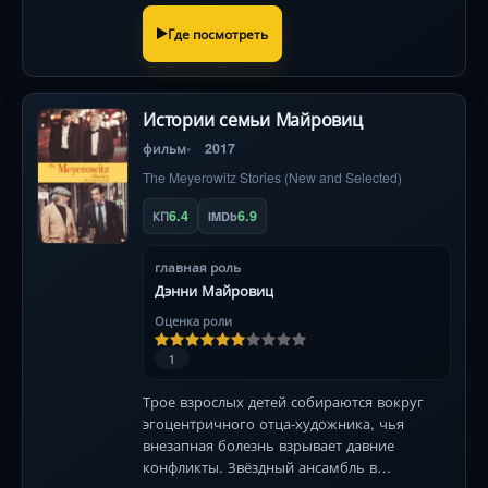
Где посмотреть
Истории семьи Майровиц
фильм
2017
The Meyerowitz Stories (New and Selected)
6.4
6.9
КП
IMDb
главная роль
Дэнни Майровиц
Оценка роли
1
Трое взрослых детей собираются вокруг
эгоцентричного отца-художника, чья
внезапная болезнь взрывает давние
конфликты. Звёздный ансамбль в