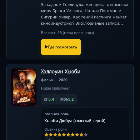
За кадром Голливуда: женщина, открывшая
миру Брюса Уиллиса, Натали Портман и
Сигурни Уивер. Как гений кастинга меняет
киноиндустрию? Эксклюзивные записи
кастингов и откровения звёзд .
Возраст: 56 (в год премьеры)
Где посмотреть
Хэллоуин Хьюби
фильм
2020
Hubie Halloween
5.4
5.2
КП
IMDb
главная роль
Хьюби Дюбуа (главный герой)
Оценка роли