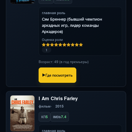
главная роль
Сэм Бреннер (бывший чемпион
аркадных игр, лидер команды
Аркадеров)
Оценка роли
1
Возраст: 49 (в год премьеры)
Где посмотреть
I Am Chris Farley
фильм
2015
5
7.4
КП
IMDb
главная роль