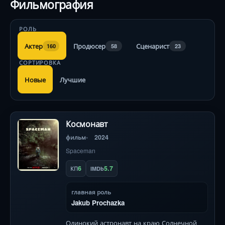
Фильмография
РОЛЬ
Актер
Продюсер
Сценарист
160
58
23
СОРТИРОВКА
Новые
Лучшие
Космонавт
фильм
2024
Spaceman
6
5.7
КП
IMDb
главная роль
Jakub Prochazka
Одинокий астронавт на краю Солнечной