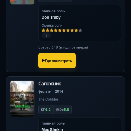
главная роль
Don Truby
Оценка роли
1
Возраст: 48 (в год премьеры)
Где посмотреть
Сапожник
фильм
2014
The Cobbler
6.2
5.8
КП
IMDb
главная роль
Max Simkin