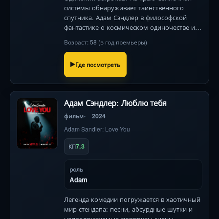
системы обнаруживает таинственного
спутника. Адам Сэндлер в философской
фантастике о космическом одиночестве и
загадочном существе, способном читать
Возраст: 58 (в год премьеры)
мысли.
Где посмотреть
Адам Сэндлер: Люблю тебя
фильм
2024
Adam Sandler: Love You
7.3
КП
роль
Adam
Легенда комедии погружается в хаотичный
мир стендапа: песни, абсурдные шутки и
непредсказуемые сюрпризы сцены.