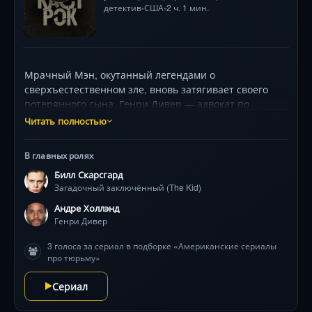
детектив
США
2 ч. 1 мин.
•
•
Мрачный Мэн, окутанный легендами о
сверхъестественном зле, вновь затягивает своего
потерянного сына. Генри Дивер — адвокат по
смертникам — получает тревожный вызов из
Читать полностью
печально известной тюрьмы Шоушенк, где
бессловесный пленник (Билл Скарсгард) ждёт только
В главных ролях
его. Вернувшись в родной город, Генри сталкивается
Билл Скарсгард
с призраками детства, религиозным фанатизмом
Загадочный заключённый (The Kid)
отца и загадочной соседкой Молли (Мелани Лински),
чувствующей тёмные энергии. Расследуя
Андре Холлэнд
исчезновение подростка, он обнаруживает
Генри Дивер
межвселенский портал и кошмарную истину:
3 голоса за сериал в подборке «Американские сериалы
некоторые места рождают ужас сами по себе. Сериал
про тюрьму»
мастерски сплетает отсылки к вселенной Стивена
Кинга в оригинальный психологический триллер. 400
Сериал
символов