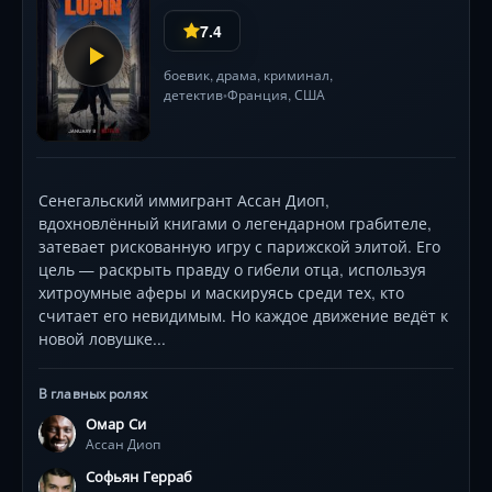
7.4
боевик
,
драма
,
криминал
,
детектив
Франция,
США
•
Сенегальский иммигрант Ассан Диоп,
вдохновлённый книгами о легендарном грабителе,
затевает рискованную игру с парижской элитой. Его
цель — раскрыть правду о гибели отца, используя
хитроумные аферы и маскируясь среди тех, кто
считает его невидимым. Но каждое движение ведёт к
новой ловушке...
В главных ролях
Омар Си
Ассан Диоп
Софьян Герраб