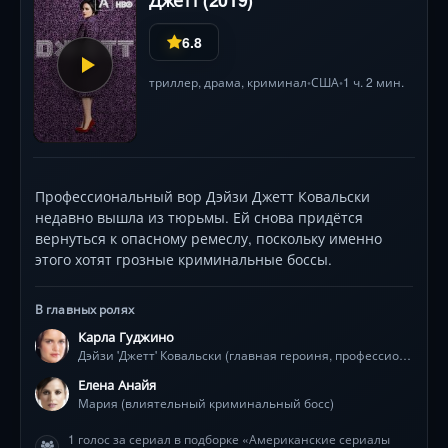
6.8
триллер
,
драма
,
криминал
США
1 ч. 2 мин.
•
•
Профессиональный вор Дэйзи Джетт Ковальски
недавно вышла из тюрьмы. Ей снова придётся
вернуться к опасному ремеслу, поскольку именно
этого хотят грозные криминальные боссы.
В главных ролях
Карла Гуджино
Дэйзи 'Джетт' Ковальски (главная героиня, профессиональный вор)
Елена Анайя
Мария (влиятельный криминальный босс)
1 голос за сериал в подборке «Американские сериалы