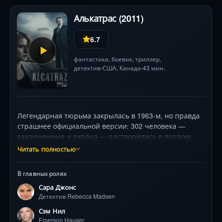
Алькатрас (2011)
6.7
фантастика
,
боевик
,
триллер
,
детектив
США
, Канада
43 мин.
•
•
Легендарная тюрьма закрылась в 1963-м, но правда
страшнее официальной версии: 302 человека —
заключенные и охрана — растворились в воздухе.
Сейчас они возвращаются в современный мир, не
Читать полностью
зная о прошедших десятилетиях, и продолжают
совершать чудовищные преступления. Молодой
В главных ролях
детектив Ребекка Мадсен, эксперт по истории
Сара Джонс
Алькатраса доктор Диего Сото и загадочный агент
Детектив Rebecca Madsen
Эмерсон Хаузер объединяются, чтобы поймать их. Их
цель — не только остановить волну насилия, но и
Сэм Нил
понять: кто стоит за аномалией? И почему все они
Emerson Hauser