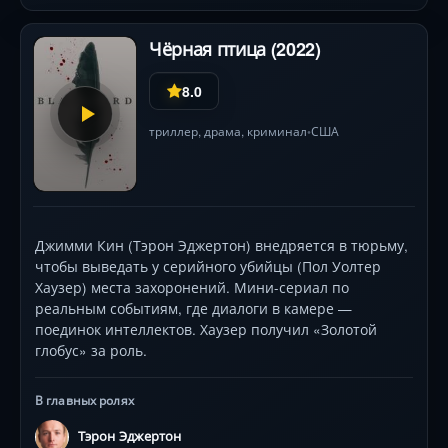
Чёрная птица (2022)
8.0
триллер
,
драма
,
криминал
США
•
Джимми Кин (Тэрон Эджертон) внедряется в тюрьму,
чтобы выведать у серийного убийцы (Пол Уолтер
Хаузер) места захоронений. Мини-сериал по
реальным событиям, где диалоги в камере —
поединок интеллектов. Хаузер получил «Золотой
глобус» за роль.
В главных ролях
Тэрон Эджертон