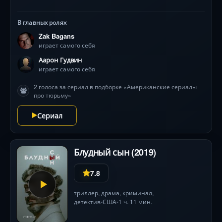
В главных ролях
Zak Bagans
играет самого себя
Аарон Гудвин
играет самого себя
2 голоса за сериал в подборке «Американские сериалы
про тюрьму»
Сериал
Блудный сын (2019)
7.8
триллер
,
драма
,
криминал
,
детектив
США
1 ч. 11 мин.
•
•