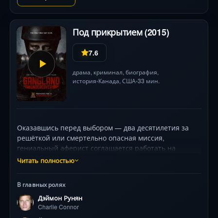
Под прикрытием (2015)
7.6
драма
,
криминал
,
биография
,
история
Канада,
США
33 мин.
•
•
Оказавшись перед выбором — два десятилетия за
решёткой или смертельно опасная миссия,
гениальный аферист соглашается работать на
федералов. Ему предстоит вжиться в роль байкера,
Читать полностью
завоевать доверие кровожадных преступников и
собрать улики против их клана, погрязшего в
В главных ролях
торговле оружием, наркотиками и заказных
Дэймон Рунян
убийствах. Дэймон Раньян блестяще передаёт
Charlie Connor
трансформацию героя, балансирующего на грани