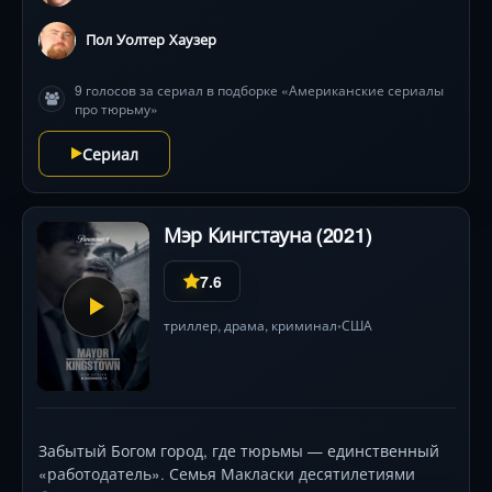
Пол Уолтер Хаузер
9 голосов за сериал в подборке «Американские сериалы
про тюрьму»
Сериал
Мэр Кингстауна (2021)
7.6
триллер
,
драма
,
криминал
США
•
Забытый Богом город, где тюрьмы — единственный
«работодатель». Семья Макласки десятилетиями