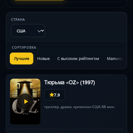
СТРАНА
СОРТИРОВКА
Лучшие
Новые
С высоким рейтингом
Малоизвестн
Тюрьма «ОZ» (1997)
7.9
триллер
,
драма
,
криминал
США
56 мин.
•
•