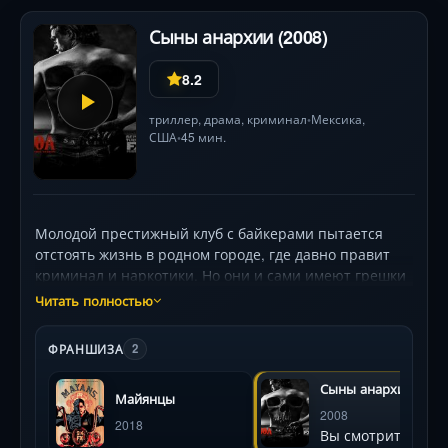
Сыны анархии (2008)
8.2
триллер
,
драма
,
криминал
Мексика,
•
США
45 мин.
•
Молодой престижный клуб с байкерами пытается
отстоять жизнь в родном городе, где давно правит
криминал и наркотики. Но они и сами имеют грешки
приторговывая оружием. Вскоре лидер группы
Читать полностью
делает поступок, который одобряют далеко не все.
Родители парня и вовсе не могут понять его
ФРАНШИЗА
2
действий, но вскоре все становится еще сложнее.
Сыны анархии
Майянцы
2008
2018
Вы смотрите