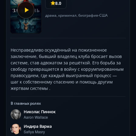
8.0
драма
,
криминал
,
биография
США
•
Несправедливо осуждённый на пожизненное
заключение, бывший владелец клуба бросает вызов
системе, став адвокатом за решёткой. Его борьба за
свободу превращается в войну с коррумпированным
правосудием, где каждый выигранный процесс —
шаг к собственному спасению и помощь другим
жертвам системы .
В главных ролях
Николас Пиннок
Aaron Wallace
Индира Варма
Safiya Masry