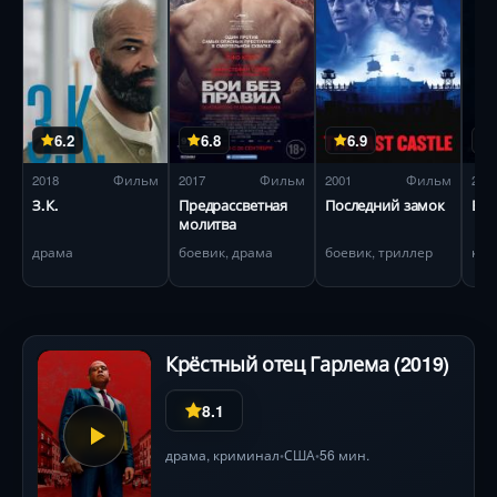
6.2
6.8
6.9
2018
Фильм
2017
Фильм
2001
Фильм
201
З.К.
Предрассветная
Последний замок
Выс
молитва
драма
боевик, драма
боевик, триллер
кри
Крёстный отец Гарлема (2019)
8.1
драма
,
криминал
США
56 мин.
•
•