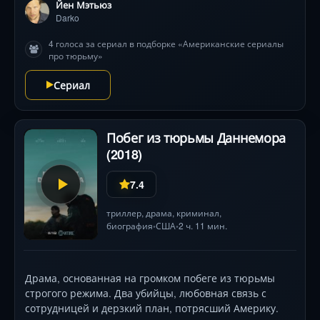
жизни и смерти в паутине предательства. Каждый
Йен Мэтьюз
день под прикрытием — игра с огнём: жестокие
Darko
обычаи банды, паранойя и необходимость помнить
4 голоса за сериал в подборке «Американские сериалы
каждую легенду. Сможет ли он выжить, когда
про тюрьму»
малейшая ошибка раскроет его двойную игру?
Основано на реальных событиях операция ATF.
Сериал
Побег из тюрьмы Даннемора
(2018)
7.4
триллер
,
драма
,
криминал
,
биография
США
2 ч. 11 мин.
•
•
Драма, основанная на громком побеге из тюрьмы
строгого режима. Два убийцы, любовная связь с
сотрудницей и дерзкий план, потрясший Америку.