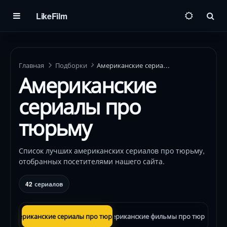
LikeFilm
Пои
Главная
Подборки
Американские сериалы про тюрьму
Американские
сериалы про
тюрьму
Список лучших американских сериалов про тюрьму,
отобранных посетителями нашего сайта.
42
сериалов
Американские сериалы про тюрьму
Американские фильмы про тюрьму