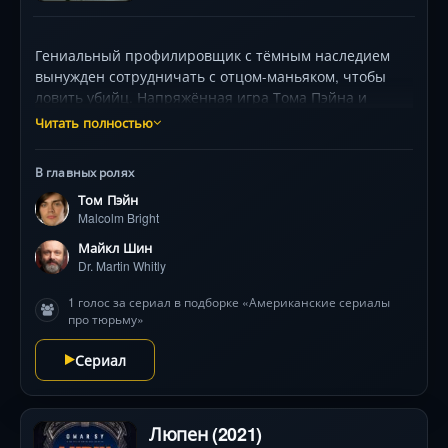
Гениальный профилировщик с тёмным наследием
вынужден сотрудничать с отцом-маньяком, чтобы
ловить убийц. Напряжённая игра Тома Пэйна и
Майкла Шина, визуальная стилистика нью-йоркских
Читать полностью
улиц и психологические дуэли, где грань между
спасителем и монстром исчезает. Сериал,
В главных ролях
переосмысливающий понятие «семейных уз» через
Том Пэйн
призму криминального мастерства.
Malcolm Bright
Майкл Шин
Dr. Martin Whitly
1 голос за сериал в подборке «Американские сериалы
про тюрьму»
Сериал
Люпен (2021)