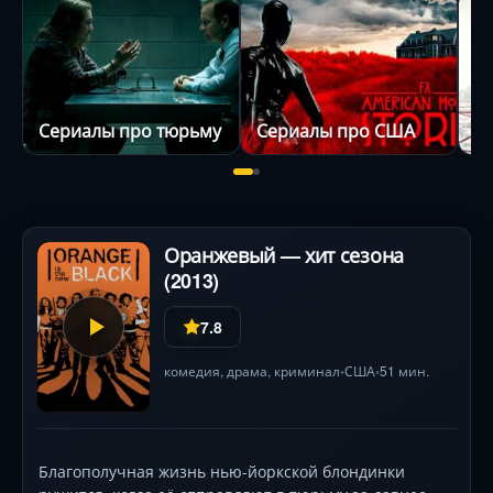
Сериалы про тюрьму
Сериалы про США
Оранжевый — хит сезона
(2013)
7.8
комедия
,
драма
,
криминал
США
51 мин.
•
•
Благополучная жизнь нью-йоркской блондинки