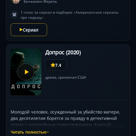
Бенжамен Ферель
1 голос за сериал в подборке «Американские сериалы
про тюрьму»
Сериал
Допрос (2020)
7.4
драма
,
криминал
США
•
Молодой человек, осужденный за убийство матери,
два десятилетия борется за правду в детективной
драме с нелинейным повествованием. Каждый
эпизод — новый допрос, раскрывающий тайны
Читать полностью