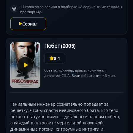
11 голосов за сериал в подборке «Американские сериалы
про тюрьму»
Сериал
Побег (2005)
8.4
боевик
,
триллер
,
драма
,
криминал
,
детектив
США
, Великобритания
43 мин.
•
•
Гениальный инженер сознательно попадает за
решётку, чтобы спасти невиновного брата. Его тело
покрыто татуировками — детальным планом побега,
а каждый шаг грозит смертельной ловушкой.
Динамичные погони, хитроумные интриги и