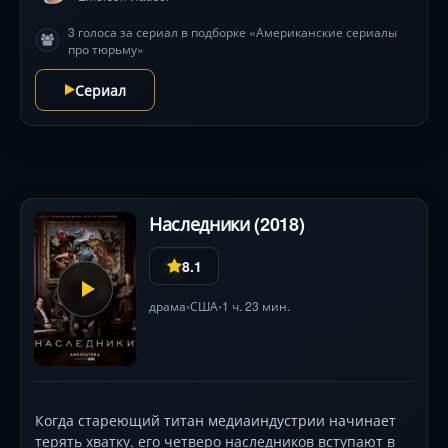
ищут странные артефакты? В расследовании
3 голоса за сериал в подборке «Американские сериалы
поможет знание прошлого: сериал мастерски
про тюрьму»
переплетает две эпохи, раскрывая тайны Алькатраса
60-х. В ролях: Сара Джонс, Хорхе Гарсия («Остаться в
Сериал
живых») и Сэм Нил («Парк Юрского периода»).
Наследники (2018)
8.1
драма
США
1 ч. 23 мин.
•
•
Когда стареющий титан медиаиндустрии начинает
терять хватку, его четверо наследников вступают в