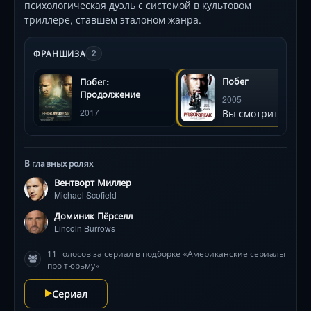
психологическая дуэль с системой в культовом
триллере, ставшем эталоном жанра.
ФРАНШИЗА
2
Побег
Побег:
Продолжение
2005
Вы смотрите
2017
В главных ролях
Вентворт Миллер
Michael Scofield
Доминик Пёрселл
Lincoln Burrows
11 голосов за сериал в подборке «Американские сериалы
про тюрьму»
Сериал