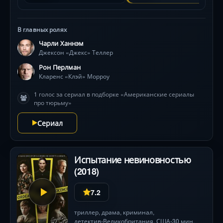
В главных ролях
Чарли Ханнэм
Джексон «Джекс» Теллер
Рон Перлман
Кларенс «Клэй» Морроу
1 голос за сериал в подборке «Американские сериалы
про тюрьму»
Сериал
Испытание невиновностью
(2018)
7.2
триллер
,
драма
,
криминал
,
детектив
Великобритания,
США
30 мин.
•
•