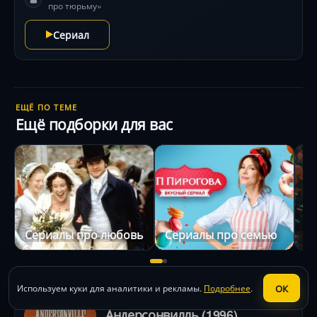
про тюрьму»
Сериал
ЕЩЁ ПО ТЕМЕ
Ещё подборки для вас
Сериалы про любовь
Сериалы про семью
С
ОК
Используем куки для аналитики и рекламы.
Подробнее
.
Андерсонвилль (1996)