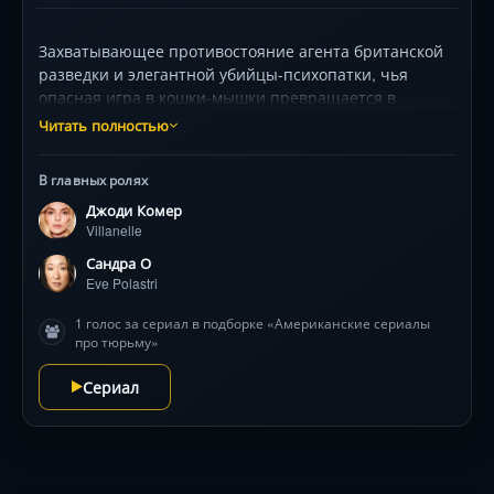
Захватывающее противостояние агента британской
разведки и элегантной убийцы-психопатки, чья
опасная игра в кошки-мышки превращается в
одержимость. Смесь триллера, чёрной комедии и
Читать полностью
психологического детектива с блистательной игрой
Сандры О и Джоди Комер, отмеченной премией
В главных ролях
«Эмми». Непредсказуемые повороты и визуальная
Джоди Комер
эстетика, переопределившие жанр .
Villanelle
Сандра О
Eve Polastri
1 голос за сериал в подборке «Американские сериалы
про тюрьму»
Сериал