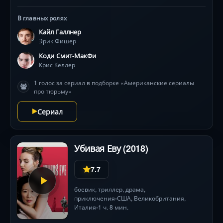
прошлого. Питер Сарсгаард и Кайл Галлнер в
напряженном противостоянии, где ложь
В главных ролях
переплетается с фатальными ошибками следствия.
Кайл Галлнер
Реальная история, в которой зритель сам становится
Эрик Фишер
следователем .
Коди Смит-МакФи
Крис Келлер
1 голос за сериал в подборке «Американские сериалы
про тюрьму»
Сериал
Убивая Еву (2018)
7.7
боевик
,
триллер
,
драма
,
приключения
США
, Великобритания,
•
Италия
1 ч. 8 мин.
•