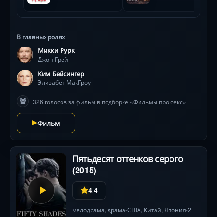
зеркала, вспышки неоновых вывесок, тело как холст
— превращает триумф и трепет плоти в
гипнотическое зрелище . Успеет ли она понять
В главных ролях
правила этой игры до точки невозврата?
Микки Рурк
Джон Грей
Ким Бейсингер
Элизабет МакГроу
326 голосов за фильм в подборке «Фильмы про секс»
Фильм
Пятьдесят оттенков серого
(2015)
4.4
мелодрама
,
драма
США
,
Китай
,
Япония
2
•
•