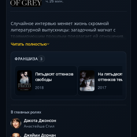
ч. 26 мин.
Случайное интервью меняет жизнь скромной
литературной выпускницы: загадочный магнат с
травмирующим прошлым предлагает ей отношения,
выходящие за рамки привычного. Вместо
Читать полностью
романтических свиданий — изысканные
вертолетные полеты, подарки-испытания и комната
ФРАНШИЗА
3
с плётками. Каждое правило контракта обнажает
борьбу между невинностью и жаждой контроля, а
Пятьдесят оттенков
На пятьдесят
эротическое напряжение грозит разрушить все
свободы
оттенков темнее
барьеры. Стильная картинка Сэм Тейлор-Джонсон,
2018
2017
саундтрек The Weeknd и Sia, игра Дакоты Джонсон
(Ана) и Джейми Дорнана (Грей) создают
гипнотическую мелодраму о власти и уязвимости.
В главных ролях
Дакота Джонсон
Анастейша Стил
Джейми Дорнан