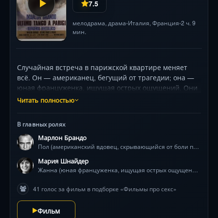
7.5
мелодрама
,
драма
Италия
,
Франция
2 ч. 9
•
•
мин.
Случайная встреча в парижской квартире меняет
всё. Он — американец, бегущий от трагедии; она —
юная француженка, ищущая острых ощущений. Они
договариваются о безымянном романе, где
Читать полностью
запрещены личные истории, а физическая близость
становится оружием и исповедью. Но чем дальше
В главных ролях
заходит их опасная игра, тем сильнее рвётся грань
Марлон Брандо
между животным инстинктом и человеческой тоской.
Пол (американский вдовец, скрывающийся от боли прошлого)
Викторио Стораро снимает Париж в тревожных тонах
Фрэнсиса Бэкона, а Марлон Брандо и Мария
Мария Шнайдер
Шнайдер создают одно из самых провокационных
Жанна (юная француженка, ищущая острых ощущений и втянутая в разрушительную связь)
противостояний в истории кино. Каждое свидание —
41 голос за фильм в подборке «Фильмы про секс»
шаг к краю пропасти, где обнажаются не тела, а
разбитые души.
Фильм