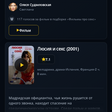
Олеся Судзиловская
Светлана
117 голосов за фильм в подборке «Фильмы про секс»
Фильм
Люсия и секс (2001)
7.1
мелодрама
,
драма
Испания
,
Франция
2 ч.
•
•
8 мин.
Мадридская официантка, чья жизнь рушится от
одного звонка, находит спасение на
средиземноморском острове. Среди пальм и маяков