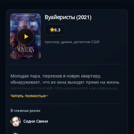
Вуайеристы (2021)
6.3
триллер
,
драма
,
детектив
США
•
Молодая пара, переехав в новую квартиру,
обнаруживает, что их окна выходят прямо на жизнь
загадочных соседей. Что начинается как невинное
любопытство, превращается в опасную игру с
Читать полностью
непредсказуемыми последствиями. Триллер о
границах морали, соблазнах и цене вмешательства в
В главных ролях
чужую жизнь — с визуальной эстетикой, держащей в
напряжении до финальных кадров.
Сидни Свини