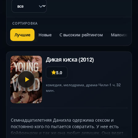
СОРТИРОВКА
Лучшие
Новые
С высоким рейтингом
Малоизвестн
Дикая киска (2012)
5.0
комедия
,
мелодрама
,
драма
Чили
1 ч. 32
•
•
мин.
Семнадцатилетняя Даниэла одержима сексом и
постоянно кого-то пытается совратить. У нее есть
бойфрендом и так же она любит девушек. Она ведет