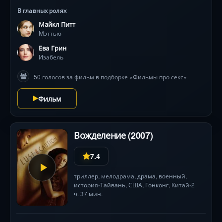
В главных ролях
Майкл Питт
Мэттью
Ева Грин
Изабель
50 голосов за фильм в подборке «Фильмы про секс»
Фильм
Вожделение (2007)
7.4
триллер
,
мелодрама
,
драма
,
военный
,
история
Тайвань,
США
, Гонконг,
Китай
2
•
•
ч. 37 мин.