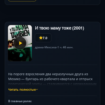
И твою маму тоже (2001)
7.0
драма
Мексика
1 ч. 46 мин.
•
•
На пороге взросления два неразлучных друга из
Мехико — бунтарь из рабочего квартала и отпрыск
политической элиты — сталкиваются с неожиданным
предложением. К их летней авантюре
Читать полностью
присоединяется Луиза, утонченная испанка,
скрывающая тайную боль. Вместе они отправляются
В главных ролях
в захватывающий вояж по глубинке Мексики, где