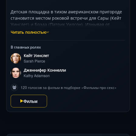
Детская площадка в тихом американском пригороде
становится местом роковой встречи для Сары (Кейт
Уинслет) и Брэда (Патрик Уилсон). Изнывая от
рутины браков — с мужем-порнозависимым и женой-
Читать полностью
карьеристкой — они бросаются в опасный роман.
Параллельно город сходит с ума: на свободу вышел
В главных ролях
педофил (Джеки Эрл Хейли), и бывший полицейский
Кейт Уинслет
(Ноа Эммерих) начинает самосуд. Визуальные
Sarah Pierce
метафоры — пустой бассейн, качающиеся качели —
подчёркивают хрупкость их мира. Фильм
Дженнифер Коннелли
балансирует между иронией и тревогой, исследуя,
Kathy Adamson
как взрослые «дети» играют в любовь и
120 голосов за фильм в подборке «Фильмы про секс»
расплачиваются за иллюзии. 398 символов
Фильм