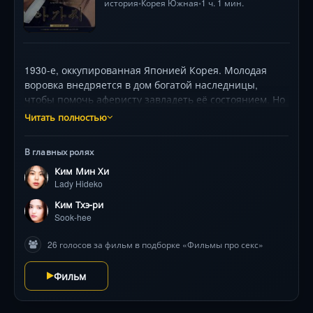
история
Корея Южная
1 ч. 1 мин.
•
•
1930-е, оккупированная Японией Корея. Молодая
воровка внедряется в дом богатой наследницы,
чтобы помочь аферисту завладеть её состоянием. Но
чем ближе она к жертве, тем опаснее становятся
Читать полностью
чувства, грозящие разрушить все планы. Триллер от
создателя «Олдбоя» с головокружительными
В главных ролях
поворотами и визуальной эстетикой, покорившей
Ким Мин Хи
Канны .
Lady Hideko
Ким Тхэ-ри
Sook-hee
26 голосов за фильм в подборке «Фильмы про секс»
Фильм