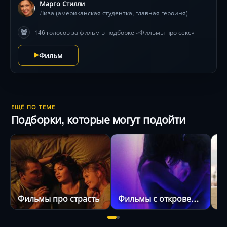
объятий до дрожи гитарных струн, — не оставляя
Марго Стилли
места фальши. Но сможет ли страсть, рождённая
Лиза (американская студентка, главная героиня)
среди толпы и шума, пережить тишину расставания?
146 голосов за фильм в подборке «Фильмы про секс»
История без прикрас о мимолётности земных связей.
Фильм
ЕЩЁ ПО ТЕМЕ
Подборки, которые могут подойти
Фильмы про страсть
Фильмы с откровенными сценами
Ф