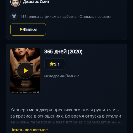
Джастис Смит
144 голоса за фильм в подборке «Фильмы про секс»
Фильм
365 дней (2020)
5.1
мелодрама
Польша
•
Карьера менеджера престижного отеля рушится из-
за кризиса в отношениях. Во время отпуска в Италии
её жизнь переворачивает встреча с харизматичным
главой мафиозного клана — он похищает её, дав год
Читать полностью