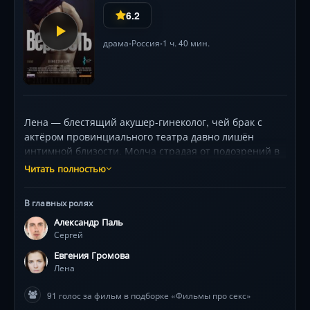
6.2
драма
Россия
1 ч. 40 мин.
•
•
Лена — блестящий акушер-гинеколог, чей брак с
актёром провинциального театра давно лишён
интимной близости. Молча страдая от подозрений в
измене мужа, она не решается на откровенный
Читать полностью
разговор. Вместо этого сама пускается в
рискованный путь случайных связей. Евгения
В главных ролях
Громова мастерски передаёт хрупкость героини,
Александр Паль
балансирующей между двумя реальностями. Её
Сергей
«параллельная жизнь» быстро обретает пугающую
подлинность, а холодные улицы Петербурга
Евгения Громова
становятся немым свидетелем надвигающейся
Лена
катастрофы. Режиссёр Нигина Сайфуллаева держит
91 голос за фильм в подборке «Фильмы про секс»
зрителя в напряжении, исследуя, как один неверный