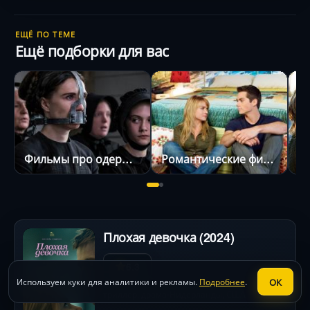
ЕЩЁ ПО ТЕМЕ
Ещё подборки для вас
Фильмы про одержимость
Романтические фильмы
Д
Плохая девочка (2024)
6.3
ОК
Используем куки для аналитики и рекламы.
Подробнее
.
триллер
,
драма
Нидерланды,
США
•