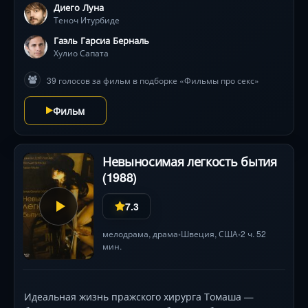
Диего Луна
каждое приключение обнажает скрытые желания и
Теноч Итурбиде
ревность. Оператор Эммануэль Любецки виртуозно
фиксирует их трансформацию: от юношеской
Гаэль Гарсиа Берналь
бравады до экзистенциальных открытий. Опасные
Хулио Сапата
флирты, ночные откровения и ослепительные
39 голосов за фильм в подборке «Фильмы про секс»
пейзажи Оахаки станут фоном для путешествия, где
главное — не пункт назначения, а необратимые
Фильм
перемены в душах героев .
Невыносимая легкость бытия
(1988)
7.3
мелодрама
,
драма
Швеция,
США
2 ч. 52
•
•
мин.
Идеальная жизнь пражского хирурга Томаша —