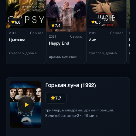
6.8
6.5
7.4
2017
Сериал
2019
Сериал
201
2021
Сериал
Цыганка
Аче
Пол
Happy End
вос
триллер, драма
триллер, драма
ком
драма, комедия
Горькая луна (1992)
7.7
триллер
,
мелодрама
,
драма
Франция
,
•
Великобритания
2 ч. 19 мин.
•