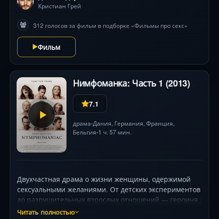
Кристиан Грей
312 голосов за фильм в подборке «Фильмы про секс»
Фильм
Нимфоманка: Часть 1 (2013)
7.1
драма
Дания
,
Германия
,
Франция
,
•
Бельгия
1 ч. 57 мин.
•
Двухчастная драма о жизни женщины, одержимой
сексуальными желаниями. От детских экспериментов
до разрушительных взрослых отношений — героиня
ищет смысл в телесных удовольствиях, сталкиваясь с
Читать полностью