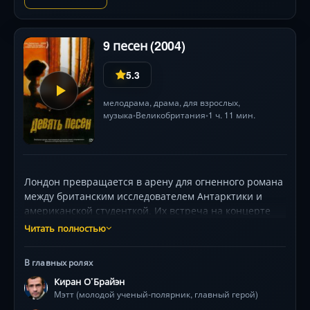
напряжённую атмосферу надвигающейся драмы.
Смогут ли их чувства выдержать испытание
реальностью?
9 песен (2004)
5.3
мелодрама
,
драма
, для взрослых,
музыка
Великобритания
1 ч. 11 мин.
•
•
Лондон превращается в арену для огненного романа
между британским исследователем Антарктики и
американской студенткой. Их встреча на концерте
перерастает в череду интенсивных свиданий:
Читать полностью
выступления групп Franz Ferdinand, Black Rebel
Motorcycle Club и других музыкантов становятся
В главных ролях
саундтреком к их жизни, а квартира —
Киран О’Брайэн
пространством для откровенной близкости.
Мэтт (молодой ученый-полярник, главный герой)
Цифровая камера фиксирует всё — от искренних