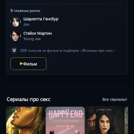
одиночеством. Фон Триер сочетает жесткий реализм
с метафоричными образами, а Шарлотта Генсбур
В главных ролях
блестяще передает внутренний надлом. Фильм
Шарлотта Генсбур
вызвал споры из-за неприукрашенных сцен, но стал
Joe
важным высказыванием о природе человеческих
страстей.
Стэйси Мартин
Young Joe
228 голосов за фильм в подборке «Фильмы про секс»
Фильм
Сериалы про секс
Все сериалы