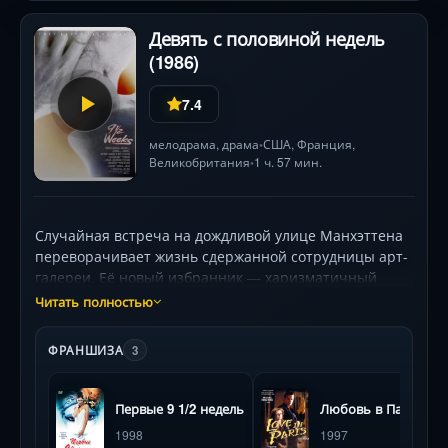
Девять с половиной недель
(1986)
7.4
мелодрама
,
драма
США
,
Франция
,
•
Великобритания
1 ч. 57 мин.
•
Случайная встреча на дождливой улице Манхэттена
переворачивает жизнь сдержанной сотрудницы арт-
галереи. Её новый избранник — харизматичный
брокер — окутывает её роскошью и сенсорной
Читать полностью
магией: кормление с ложечки вслепую, танец под
шлягер Джо Кокера, ледяные прикосновения в
ФРАНШИЗА
3
полумраке . Но его изощрённые эксперименты с
телом и волей затягивают героиню в воронку, где
экстаз граничит с унижением. Ким Бейсингер и
Первые 9 1/2 недель
Любовь в Париже
Микки Рурк создают электромагнитное поле
1998
1997
притяжения, а визуальная поэзия Эдриана Лайна —