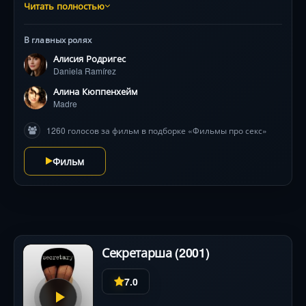
собственный блог в интернете, где рассказывает
Читать полностью
своим подписчикам о переживаниях и похождениях.
Очень боится своей матери, так как семья
В главных ролях
религиозная и посещает церковь каждое
Алисия Родригес
воскресенье. Даниэле приходится становится
Daniela Ramírez
бунтаркой и искать свой путь, не смотря на позицию
близких.
Алина Кюппенхейм
Madre
1260 голосов за фильм в подборке «Фильмы про секс»
Фильм
Секретарша (2001)
7.0