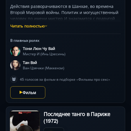
Действия разворачиваются в Шанхае, во времена
Второй Мировой войны. Политик и могущественный
человек по имени мистер И знакомится с подругой
своей жены. У них начинает бурный роман, который
Читать полностью
они пытаются скрыть от людей. Влюбленная пара
заходит слишком далеко в своих желаниях. Смогут ли
В главных ролях
главные герои фильма прекратить свою связь и
Тони Люн Чу Вай
заглушить безумное влечение друг к другу?
Мистер И (Инь Цзесинь)
Тан Вэй
Ван Цзячжи (Маккензи)
45 голосов за фильм в подборке «Фильмы про секс»
Фильм
Последнее танго в Париже
(1972)