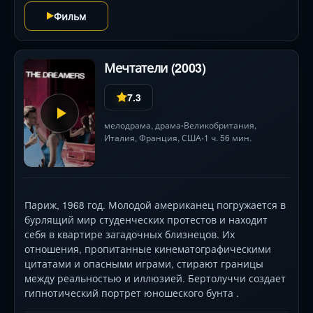
шаг может разбить хрупкий мир на осколки.
Фильм
Мечтатели (2003)
7.3
мелодрама
,
драма
Великобритания
,
•
Италия
,
Франция
,
США
1 ч. 56 мин.
•
Париж, 1968 год. Молодой американец погружается в
бурлящий мир студенческих протестов и находит
себя в квартире загадочных близнецов. Их
отношения, пропитанные кинематографическими
цитатами и опасными играми, стирают границы
между реальностью и иллюзией. Бертолуччи создает
гипнотический портрет юношеского бунта .