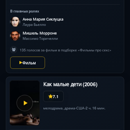
на добровольную любовь. От ненависти до
неконтролируемого влечения, среди яхт и вилл
В главных ролях
Сицилии, героиня погружается в опасный водоворот
Анна Мария Сиклуцка
страсти. Но исчезновения, тайны прошлого и
Лаура Бьелло
криминальные разборки грозят разрушить хрупкое
доверие. Микеле Морроне и Анна-Мария Секлюцкая
Мишель Морроне
создают напряжённую химию в фильме, где каждый
Массимо Торичелли
выбор — между жизнью и чувством.
135 голосов за фильм в подборке «Фильмы про секс»
Фильм
Как малые дети (2006)
7.1
мелодрама
,
драма
США
2 ч. 16 мин.
•
•