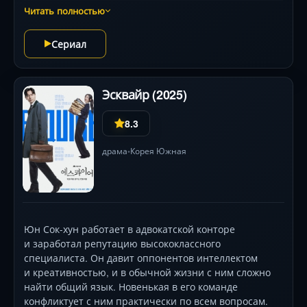
стала ещё красивее в 40, а к 80 стала самой
Читать полностью
красивой, Хэ-сук выбрала свою нынешнюю
внешность для проживания в раю. Каково же было её
Сериал
удивление, когда она обнаружила, что её муженёк
на небесах живёт в молодом обличье.
Эсквайр (2025)
8.3
драма
Корея Южная
•
Юн Сок-хун работает в адвокатской конторе
и заработал репутацию высококлассного
специалиста. Он давит оппонентов интеллектом
и креативностью, и в обычной жизни с ним сложно
найти общий язык. Новенькая в его команде
конфликтует с ним практически по всем вопросам.