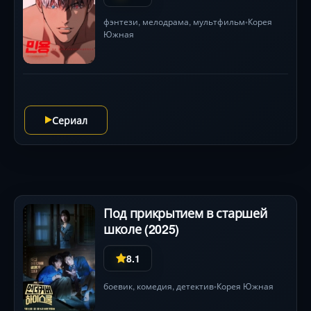
фэнтези
,
мелодрама
,
мультфильм
Корея
•
Южная
Сериал
Под прикрытием в старшей
школе (2025)
8.1
боевик
,
комедия
,
детектив
Корея Южная
•