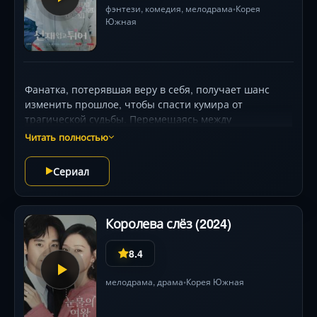
фэнтези
,
комедия
,
мелодрама
Корея
•
Южная
Фанатка, потерявшая веру в себя, получает шанс
изменить прошлое, чтобы спасти кумира от
трагической судьбы. Перемещаясь между
временными линиями, она обнаруживает, что каждое
Читать полностью
решение влечёт неожиданные последствия, а
чувства, рождённые в ином времени, оказываются
Сериал
сильнее самой судьбы. Мелодрама с элементами
фэнтези, где смех переплетается со слезами, а химия
главных героев покоряет с первых кадров.
Королева слёз (2024)
8.4
мелодрама
,
драма
Корея Южная
•