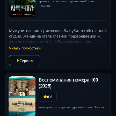
триллер
,
криминал
,
детектив
Корея
•
Южная
Муж учительницы рисования был убит в собственной
студии. Женщина стала главной подозреваемой и,
хотя все улики против неё были косвенными,
стараниями убеждённого в её виновности прокурора
Читать полностью
получила пожизненный срок. В тюрьме она получает
предложение от другой заключённой — та возьмёт
Сериал
вину за убийство её супруга на себя в обмен на одну
услугу.
Воспоминания номера 100
(2025)
8.2
комедия
,
мелодрама
,
драма
Корея Южная
•