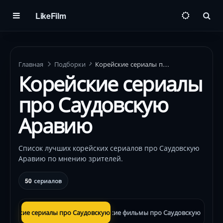
LikeFilm
Пои
Главная
Подборки
Корейские сериалы про Саудовскую Аравию
Корейские сериалы
про Саудовскую
Аравию
Список лучших корейских сериалов про Саудовскую
Аравию по мнению зрителей.
50
сериалов
орейские сериалы про Саудовскую Аравию
Корейские фильмы про Саудовскую Арави