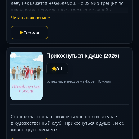
девушек кажется незыблемой. Но их мир трещит по
швам, когда неожиданное стремление одной к
свободе и переменам влечёт за собой цепь
Читать полностью
непоправимых событий. Виртуозная операторская
работа рисует контраст между безмятежными
Сериал
пейзажами и нарастающим внутренним хаосом
героинь. Пак Со-дам и Чон Хэ-ин создают
пронзительные образы, чьи эмоциональные метания
Прикоснуться к душе (2025)
между верностью, ревностью и поиском себя держат
зрителя в напряжении до последнего кадра. Фильм о
8.1
цене выбора и ускользающей красоте юности.
комедия
,
мелодрама
Корея Южная
•
Старшеклассница с низкой самооценкой вступает
в художественный клуб «Прикоснуться к душе», и её
жизнь круто меняется.