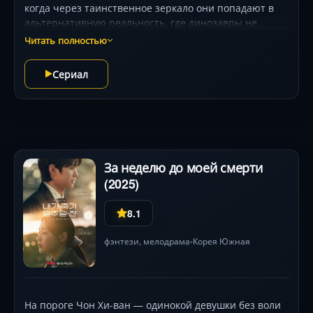
когда через таинственное зеркало они попадают в
альтернативную реальность, где динозавры не
вымерли! Под руководством гениального учёного
Читать полностью
Лоры команда осваивает футуристические костюмы и
механизмы, способные превращаться в динозавров.
Сериал
Их миссия — охранять доисторических гигантов от
безумного Бекса Хантера, жаждущего использовать
ящеров для захвата мультивселенной. Визуальные
эффекты поражают: от эпичных битв роботов-
трансформеров до детализированных ландшафтов
Дино-Земли. Но главное — испытания дружбы и
За неделю до моей смерти
смекалки, где каждый рейд таит неожиданные
(2025)
повороты!
8.1
фэнтези
,
мелодрама
Корея Южная
•
На пороге Чон Хи-ван — одинокой девушки без воли