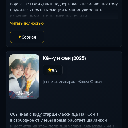
В детстве Пэк А-джин подвергалась насилию, поэтому
научилась прятать эмоции и манипулировать
окружающими. Эти навыки позволили
ей реализоваться в качестве востребованной
Читать полностью
актрисы. Её друг Юн Джун-со, который был рядом
с девушкой всю жизнь и единственный человек,
Сериал
которому она может доверять, решает ради её
же блага разрушить её карьеру.
Кён-у и фея (2025)
8.3
фэнтези
,
мелодрама
Корея Южная
•
Обычная с виду старшеклассница Пак Сон-а
в свободное от учёбы время работает шаманкой
и достигла на этом поприще успеха. Однажды к ней