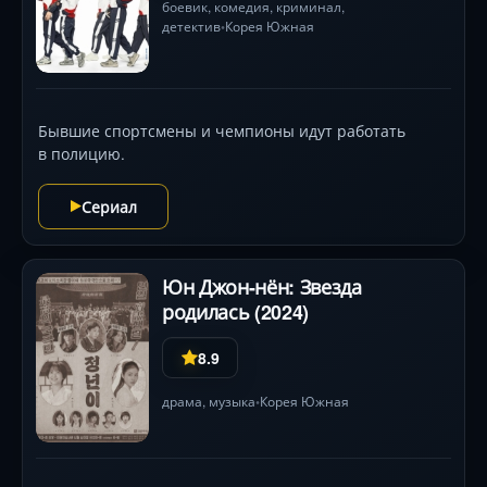
боевик
,
комедия
,
криминал
,
детектив
Корея Южная
•
Бывшие спортсмены и чемпионы идут работать
в полицию.
Сериал
Юн Джон-нён: Звезда
родилась (2024)
8.9
драма
, музыка
Корея Южная
•