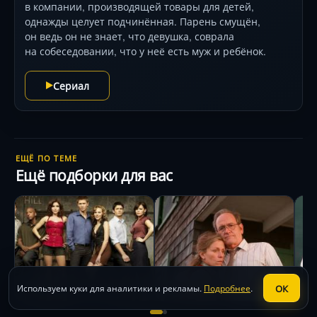
в компании, производящей товары для детей,
однажды целует подчинённая. Парень смущён,
он ведь он не знает, что девушка, соврала
на собеседовании, что у неё есть муж и ребёнок.
Сериал
ЕЩЁ ПО ТЕМЕ
Ещё подборки для вас
Сериалы про подруг
Сериалы про измену
С
ОК
Используем куки для аналитики и рекламы.
Подробнее
.