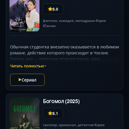
8.0
фэнтези
,
комедия
,
мелодрама
Корея
•
Южная
Обычная студентка внезапно оказывается в любимом
романе, действие которого происходит в Чосоне.
Теперь она — персонаж второго плана, дочь
состоятельных благородных родителей с обычным
Читать полностью
стремлением жить тихой жизнью. Но, ведомая
вселившейся в неё студенткой, девушка проводит
Сериал
ночь с главным героем, членом королевской семьи.
Богомол (2025)
8.1
триллер
,
криминал
,
детектив
Корея
•