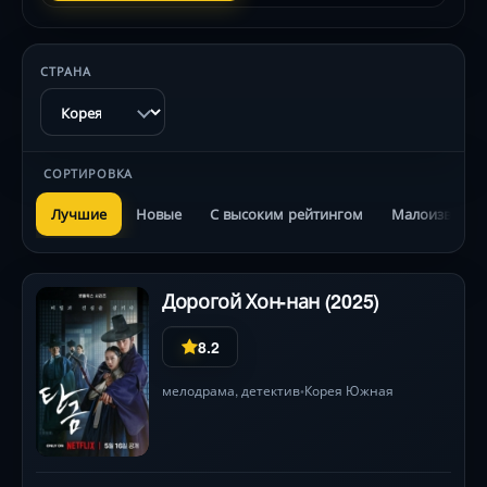
СТРАНА
СОРТИРОВКА
Лучшие
Новые
С высоким рейтингом
Малоизвестн
Дорогой Хон-нан (2025)
8.2
мелодрама
,
детектив
Корея Южная
•