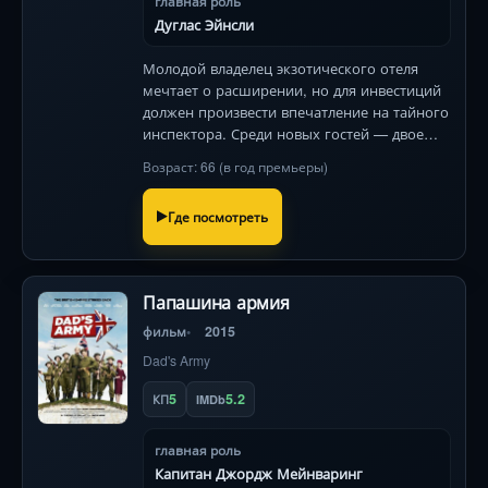
главная роль
Дуглас Эйнсли
Молодой владелец экзотического отеля
мечтает о расширении, но для инвестиций
должен произвести впечатление на тайного
инспектора. Среди новых гостей — двое
загадочных незнакомцев, и лишь один из
Возраст: 66 (в год премьеры)
них держит судьбу бизнеса в руках.
Роскошные краски Индии и з
Где посмотреть
Папашина армия
фильм
2015
Dad's Army
5
5.2
КП
IMDb
главная роль
Капитан Джордж Мейнваринг