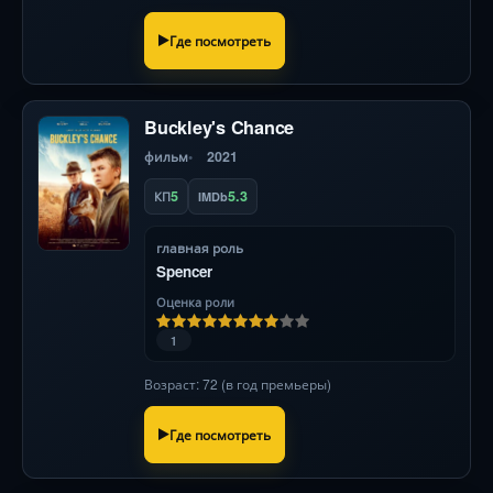
Где посмотреть
Buckley's Chance
фильм
2021
5
5.3
КП
IMDb
главная роль
Spencer
Оценка роли
1
Возраст: 72 (в год премьеры)
Где посмотреть