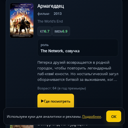
Армагеддец
фильм
2013
The World's End
6.7
6.9
КП
IMDb
роль
The Network, озвучка
Пятерка друзей возвращается в родной
городок, чтобы повторить легендарный
паб-кrawl юности. Но ностальгический загул
оборачивается битвой за выживание, когда
они обнаруживают, что местные жители
Возраст: 64 (в год премьеры)
стали... слишком идеальными. Безумный
микс британского юмора
Где посмотреть
ОК
Используем куки для аналитики и рекламы.
Подробнее
.
Бойфренд из будущего