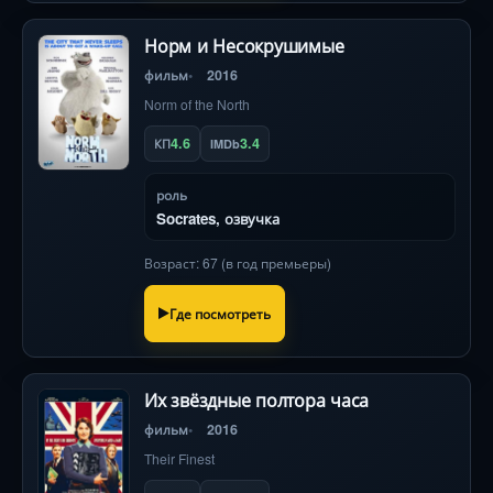
Норм и Несокрушимые
фильм
2016
Norm of the North
4.6
3.4
КП
IMDb
роль
Socrates, озвучка
Возраст: 67 (в год премьеры)
Где посмотреть
Их звёздные полтора часа
фильм
2016
Their Finest