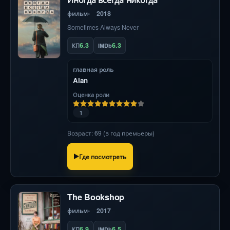
фильм
2018
Sometimes Always Never
6.3
6.3
КП
IMDb
главная роль
Alan
Оценка роли
1
Возраст: 69 (в год премьеры)
Где посмотреть
The Bookshop
фильм
2017
6.9
6.5
КП
IMDb