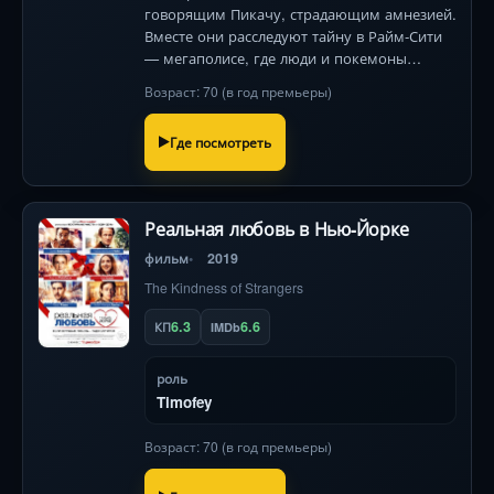
говорящим Пикачу, страдающим амнезией.
Вместе они расследуют тайну в Райм-Сити
— мегаполисе, где люди и покемоны
сосуществуют под запретом битв. Опасный
Возраст: 70 (в год премьеры)
заговор грозит разрушить хрупкий мир.
Где посмотреть
Реальная любовь в Нью-Йорке
фильм
2019
The Kindness of Strangers
6.3
6.6
КП
IMDb
роль
Timofey
Возраст: 70 (в год премьеры)