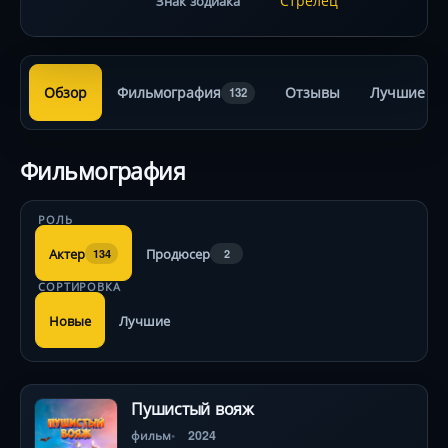
Стрелец
Знак зодиака
Обзор
Фильмография
Отзывы
Лучшие ра
132
Фильмография
РОЛЬ
Актер
Продюсер
134
2
СОРТИРОВКА
Новые
Лучшие
Пушистый вояж
фильм
2024