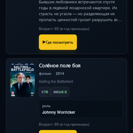
Бывшие любовники встречаются спустя
годы в ледяной лондонской квартире. Их
страсть не угасла — но разделяющая их
пропасть ценностей грозит разрушить всё
снова. 143 символа
Возраст: 65 (в год премьеры)
Где посмотреть
Солёное поле боя
фильм
2014
Salting the Battlefield
6
6.6
КП
IMDb
роль
Johnny Worricker
Возраст: 65 (в год премьеры)