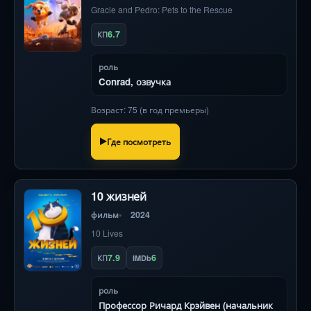
Gracie and Pedro: Pets to the Rescue
6.7
КП
роль
Conrad, озвучка
Возраст: 75 (в год премьеры)
Где посмотреть
10 жизней
фильм
2024
10 Lives
7.9
6
КП
IMDb
роль
Профессор Ричард Крэйвен (начальник