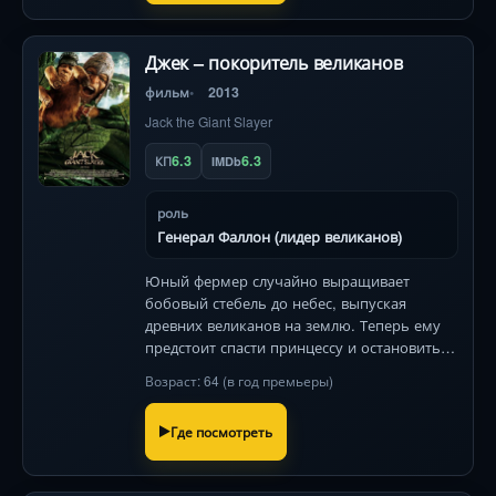
Джек – покоритель великанов
фильм
2013
Jack the Giant Slayer
6.3
6.3
КП
IMDb
роль
Генерал Фаллон (лидер великанов)
Юный фермер случайно выращивает
бобовый стебель до небес, выпуская
древних великанов на землю. Теперь ему
предстоит спасти принцессу и остановить
войну миров, пока королевство не
Возраст: 64 (в год премьеры)
превратилось в пепел. Эпичное фэнтези с
титаническими битвами!
Где посмотреть