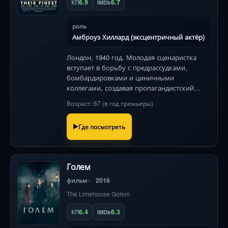
6.9
6.7
КП
IMDb
роль
Амброуз Хиллард (эксцентричный актёр)
Лондон, 1940 год. Молодая сценаристка
вступает в борьбу с предрассудками,
бомбардировками и циничными
коллегами, создавая пропагандистский
фильм о героизме простых женщин.
Возраст: 67 (в год премьеры)
Звёздный дуэт Джеммы Артертон и Билла
Найи в искромётной драме о силе искусства
Где посмотреть
во т
Голем
фильм
2016
The Limehouse Golem
6.4
6.3
КП
IMDb