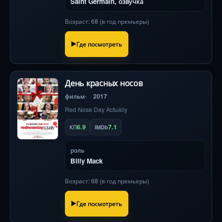
Saint Germain, озвучка
Возраст: 68 (в год премьеры)
Где посмотреть
День красных носов
фильм
2017
Red Nose Day Actually
6.9
7.1
КП
IMDb
роль
Billy Mack
Возраст: 68 (в год премьеры)
Где посмотреть