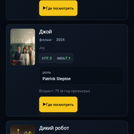
Где посмотреть
Джой
фильм
2024
Joy
7.3
7.1
КП
IMDb
роль
Patrick Steptoe
Возраст: 75 (в год премьеры)
Где посмотреть
Дикий робот