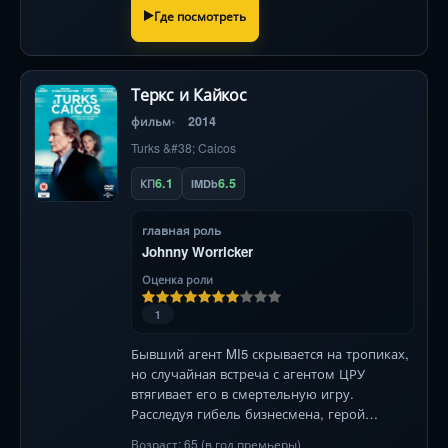
Где посмотреть
Теркс и Кайкос
фильм
2014
Turks &#38; Caicos
6.1
6.5
КП
IMDb
главная роль
Johnny Worricker
Оценка роли
1
Бывший агент MI5 скрывается на тропиках,
но случайная встреча с агентом ЦРУ
втягивает его в смертельную игру.
Расследуя гибель бизнесмена, герой
обнаруживает заговор с участием высших
Возраст: 65 (в год премьеры)