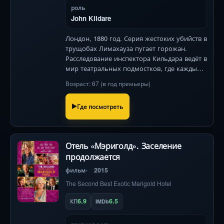
роль
John Kildare
Лондон, 1880 год. Серия жестоких убийств в
трущобах Лимахауза пугает горожан.
Расследование инспектора Кильдара ведёт в
мир театральных подмостков, где каждый
— подозреваемый.
Возраст: 67 (в год премьеры)
Где посмотреть
Отель «Мэриголд». Заселение
продолжается
фильм
2015
The Second Best Exotic Marigold Hotel
6.9
6.5
КП
IMDb