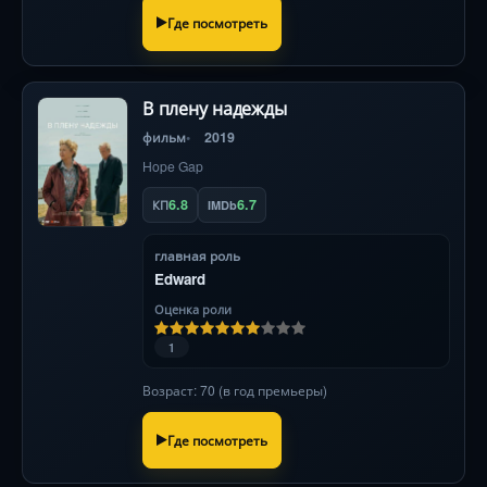
Где посмотреть
В плену надежды
фильм
2019
Hope Gap
6.8
6.7
КП
IMDb
главная роль
Edward
Оценка роли
1
Возраст: 70 (в год премьеры)
Где посмотреть