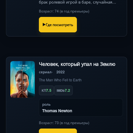
брак ролевой игрой в баре, случайная
встреча с незнакомцем переворачивает их
Возраст: 74 (в год премьеры)
жизнь. Кейли Куоко и Дэвид Ойелоуо в
комедийном боевике о доверии и экстрем
Где посмотреть
Человек, который упал на Землю
сериал
2022
The Man Who Fell to Earth
7.5
7.2
КП
IMDb
роль
Thomas Newton
Возраст: 73 (в год премьеры)