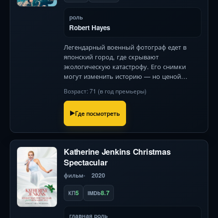
роль
Robert Hayes
Легендарный военный фотограф едет в
японский город, где скрывают
экологическую катастрофу. Его снимки
могут изменить историю — но ценой
станет его душа. Операторская работа в
Возраст: 71 (в год премьеры)
стиле документальной съёмки погружает в
сердце трагедии.
Где посмотреть
Katherine Jenkins Christmas
Spectacular
фильм
2020
5
8.7
КП
IMDb
главная роль