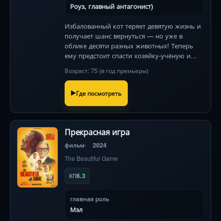
Роуз, главный антагонист)
Избалованный кот теряет девятую жизнь и
получает шанс вернуться — но уже в
облике десяти разных животных! Теперь
ему предстоит спасти хозяйку-учёную и
понять истинную ценность преданности.
Возраст: 75 (в год премьеры)
Вихрь приключений и трогательных
перемен!
Где посмотреть
Прекрасная игра
фильм
2024
The Beautiful Game
6.3
КП
главная роль
Мэл