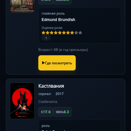
главная роль
Edmund Brundish
Оценка роли
1
Возраст: 68 (в год премьеры)
Где посмотреть
Кастлвания
сериал
2017
Castlevania
7.6
8.3
КП
IMDb
роль