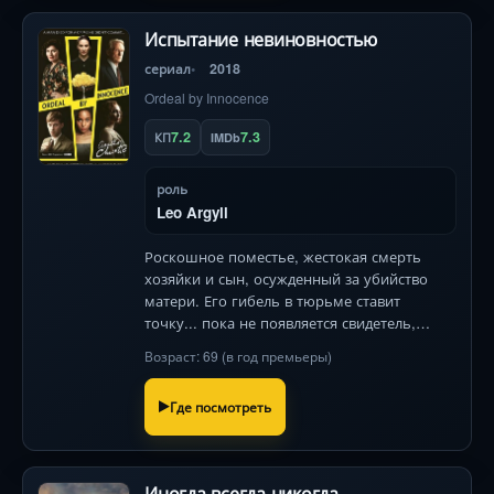
Испытание невиновностью
сериал
2018
Ordeal by Innocence
7.2
7.3
КП
IMDb
роль
Leo Argyll
Роскошное поместье, жестокая смерть
хозяйки и сын, осужденный за убийство
матери. Его гибель в тюрьме ставит
точку... пока не появляется свидетель,
способный перевернуть дело и
Возраст: 69 (в год премьеры)
всколыхнуть старые тайны семьи .
Где посмотреть
Иногда всегда никогда