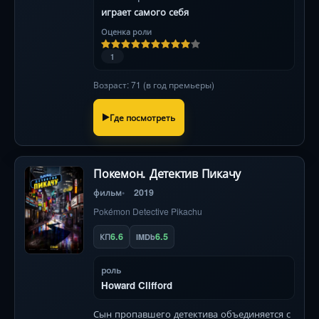
играет самого себя
Оценка роли
1
Возраст: 71 (в год премьеры)
Где посмотреть
Покемон. Детектив Пикачу
фильм
2019
Pokémon Detective Pikachu
6.6
6.5
КП
IMDb
роль
Howard Clifford
Сын пропавшего детектива объединяется с