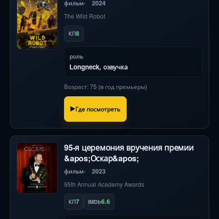
фильм
2024
The Wild Robot
8
КП
роль
Longneck, озвучка
Возраст: 75 (в год премьеры)
Где посмотреть
95-я церемония вручения премии
&apos;Оскар&apos;
фильм
2023
95th Annual Academy Awards
7
6.6
КП
IMDb