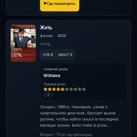
Где посмотреть
Жить
фильм
2022
Living
6.9
7.3
КП
IMDb
главная роль
Williams
Оценка роли
1
Лондон, 1950-е. Чиновник, узнав о
смертельном диагнозе, бросает вызов
рутине, чтобы найти смысл в последних
месяцах жизни. Билл Найи в роли,
покорившей номинацией на «Оскар» .
Возраст: 73 (в год премьеры)