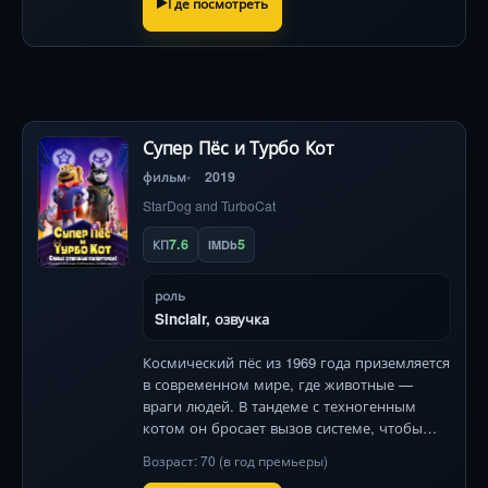
Где посмотреть
Супер Пёс и Турбо Кот
фильм
2019
StarDog and TurboCat
7.6
5
КП
IMDb
роль
Sinclair, озвучка
Космический пёс из 1969 года приземляется
в современном мире, где животные —
враги людей. В тандеме с техногенным
котом он бросает вызов системе, чтобы
найти хозяина и изменить правила игры.
Возраст: 70 (в год премьеры)
Динамика и юмор гарантированы!