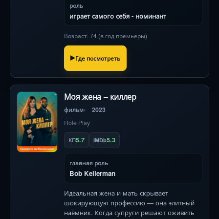
роль
играет самого себя - номинант
Возраст: 74 (в год премьеры)
Где посмотреть
Моя жена – киллер
фильм
2023
Role Play
5.7
5.3
КП
IMDb
главная роль
Bob Kellerman
Идеальная жена и мать скрывает
шокирующую профессию — она элитный
наёмник. Когда супруги решают оживить