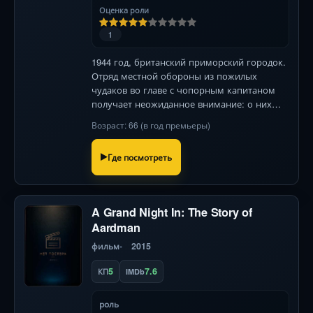
Оценка роли
1
1944 год, британский приморский городок.
Отряд местной обороны из пожилых
чудаков во главе с чопорным капитаном
получает неожиданное внимание: о них
пишет обаятельная журналистка. Но её
Возраст: 66 (в год премьеры)
истинная миссия связана с немецким
шпионажем!
Где посмотреть
A Grand Night In: The Story of
Aardman
фильм
2015
5
7.6
КП
IMDb
роль