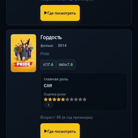
чинов .
Где посмотреть
Гордость
фильм
2014
Pride
7.6
7.8
КП
IMDb
главная роль
Cliff
Оценка роли
1
Возраст: 65 (в год премьеры)
Где посмотреть