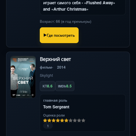
играет самого себя - «Flushed Away»
and «Arthur Christmas»
Возраст: 66 (в год премьеры)
Где посмотреть
Верхний свет
фильм
2014
Skylight
8.6
8.5
КП
IMDb
главная роль
Tom Sergeant
Оценка роли
1