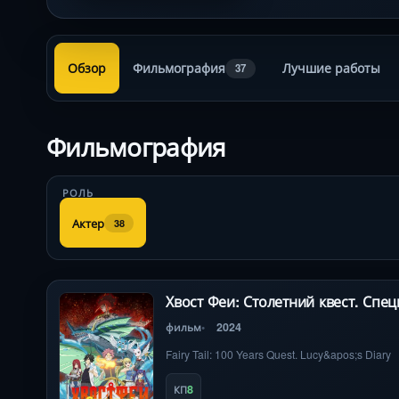
Обзор
Фильмография
Лучшие работы
37
Фильмография
РОЛЬ
Актер
38
Хвост Феи: Столетний квест. Спе
фильм
2024
Fairy Tail: 100 Years Quest. Lucy&apos;s Diary
8
КП