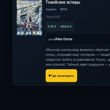
Токийские эсперы
сериал
2014
Tokyo ESP
6.2
6.4
КП
IMDb
Reia Ozora
роль
Обычная школьница внезапно обретает 
стены, открывая мир «эсперов» — людей
предстоит война за равновесие Токио, г
или угрозой. Тайный завет разрушен —
Где посмотреть