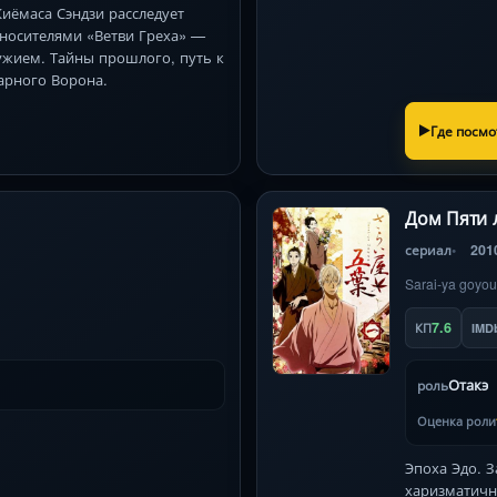
Киёмаса Сэндзи расследует
 носителями «Ветви Греха» —
жием. Тайны прошлого, путь к
арного Ворона.
Где посмо
Дом Пяти 
сериал
201
Sarai-ya goyou
7.6
КП
IMD
Отакэ
роль
Оценка роли
Эпоха Эдо. 
харизматичн