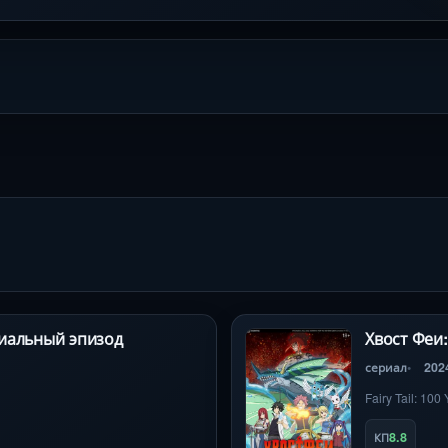
циальный эпизод
Хвост Феи:
сериал
202
Fairy Tail: 100
8.8
КП