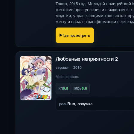
Токио, 2015 год. Молодой полицейский 
жестокие преступления и сталкивается с
людьми, управляющими кровью как ору
месту и начало трансформации в легенд
Где посмотреть
Любовные неприятности 2
сериал
2010
Motto toraburu
6.8
6.6
КП
IMDb
Run, озвучка
роль