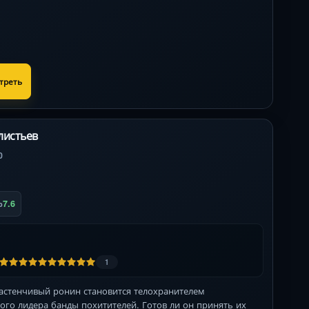
треть
листьев
0
7.6
b
1
Застенчивый ронин становится телохранителем
ого лидера банды похитителей. Готов ли он принять их