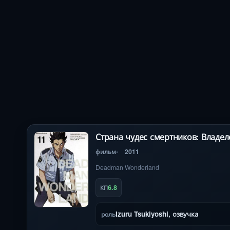
Страна чудес смертников: Владе
фильм
2011
Deadman Wonderland
6.8
КП
Izuru Tsukiyoshi, озвучка
роль