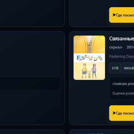
Где посмо
Связанные
сериал
201
Fastening Day
5
6
КП
IMDb
главная ро
Оценка роли
Где посмо