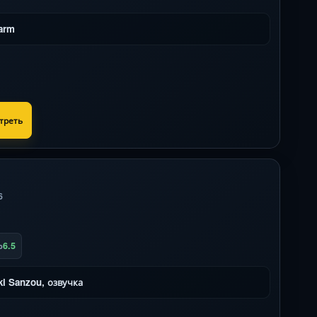
arm
треть
6
6.5
b
i Sanzou, озвучка