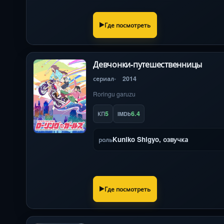
Где посмотреть
Девчонки-путешественницы
сериал
2014
Roringu garuzu
5
6.4
КП
IMDb
Kuniko Shigyo, озвучка
роль
Где посмотреть