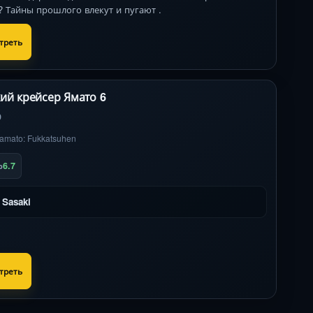
? Тайны прошлого влекут и пугают .
треть
ий крейсер Ямато 6
9
amato: Fukkatsuhen
6.7
b
 Sasaki
треть