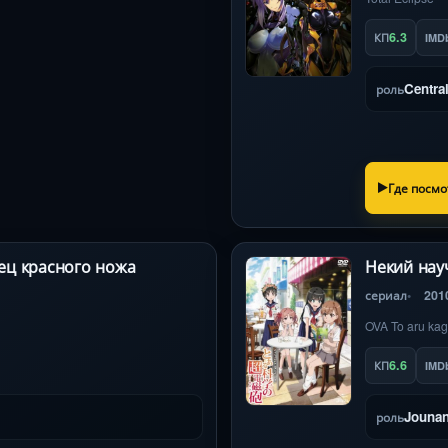
6.3
КП
IMD
Centra
роль
Где посмо
лец красного ножа
Некий нау
сериал
201
6.6
КП
IMD
Jounan
роль