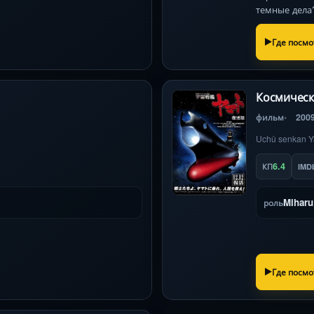
темные дела
Где посмо
Космическ
фильм
200
Uchû senkan Y
6.4
КП
IMD
Miharu
роль
Где посмо