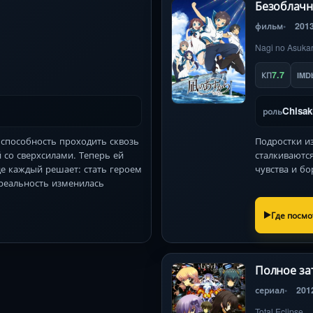
Безоблачн
фильм
201
Nagi no Asuka
7.7
КП
IMD
Chisak
роль
способность проходить сквозь
Подростки и
 со сверхсилами. Теперь ей
сталкиваютс
де каждый решает: стать героем
чувства и бо
 реальность изменилась
Где посмо
Полное за
сериал
201
Total Eclipse