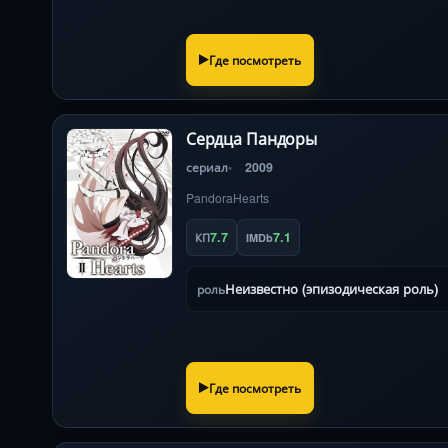
Где посмотреть
Сердца Пандоры
сериал
2009
PandoraHearts
7.7
7.1
КП
IMDb
Неизвестно (эпизодическая роль)
роль
Где посмотреть