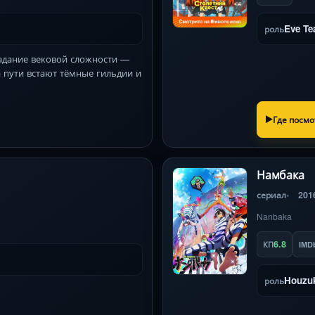
Eve Te
роль
задание вековой сложности —
а пути встают тёмные гильдии и
Где посмо
Намбака
сериал
201
Nanbaka
6.8
КП
IMD
Houzuk
роль