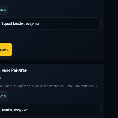
6.5
b
l Squad Leader, озвучка
треть
чный Рейлган
0
OVA To aru kagaku no r&#234;rugan: Misaka-san wa ima chuumoku no mato desukara
7.5
b
 Asako, озвучка