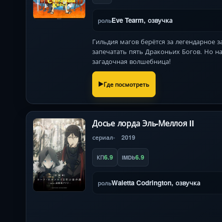
Eve Tearm, озвучка
роль
Гильдия магов берётся за легендарное 
запечатать пять Драконьих Богов. Но н
загадочная волшебница!
Где посмотреть
Досье лорда Эль-Меллоя II
сериал
2019
6.9
6.9
КП
IMDb
Waletta Codrington, озвучка
роль