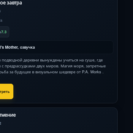
ое завтра
3
ra
7.3
b
i's Mother, озвучка
з подводной деревни вынуждены учиться на суше, где
я с предрассудками двух миров. Магия моря, запретные
рьба за будущее в визуальном шедевре от P.A. Works .
треть
тмение
2