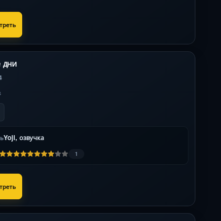
треть
 дни
4
s
Yoji, озвучка
ль
1
треть