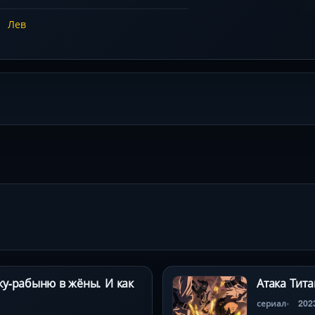
Лев
ку-рабыню в жёны. И как
Атака Тит
сериал
202