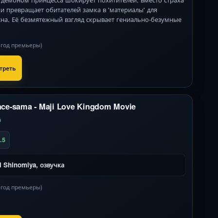
и превращает обитателей замка в 'материалы' для
сна. Её безмятежный взгляд скрывает гениально-безумные
в год премьеры)
треть
nce-sama - Maji Love Kingdom Movie
9
.5
i Shinomiya, озвучка
в год премьеры)