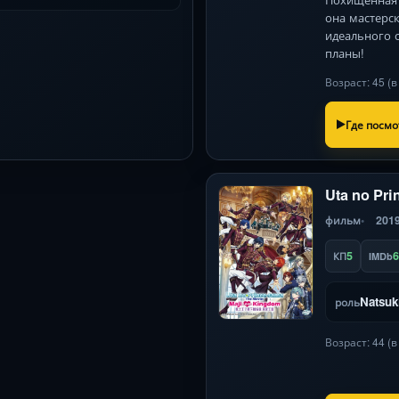
она мастерск
идеального 
планы!
Возраст: 45 (
Где посмо
Uta no Pri
фильм
201
5
6
КП
IMDb
Natsuk
роль
Возраст: 44 (