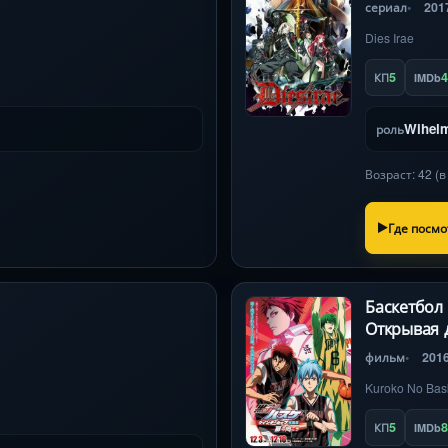
сериал
201
Dies Irae
5
4
КП
IMDb
Wihel
роль
Возраст: 42 (
Где посмо
Баскетбол
Открывая 
фильм
201
Kuroko No Bas
5
8
КП
IMDb