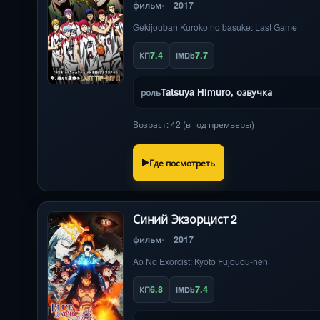
фильм
2017
Gekijouban Kuroko no basuke: Last Game
7.4
7.7
КП
IMDb
Tatsuya Himuro, озвучка
роль
Возраст: 42 (в год премьеры)
Где посмотреть
Синий Экзорцист 2
фильм
2017
Ao No Exorcist: Kyoto Fujouou-hen
6.8
7.4
КП
IMDb