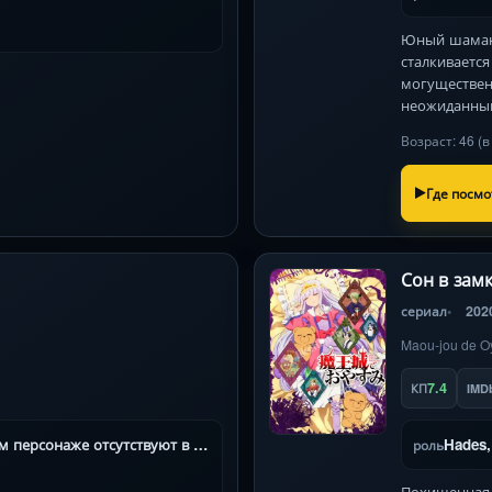
Юный шаман 
сталкиваетс
могуществен
неожиданны
Возраст: 46 (
Где посмо
Сон в зам
сериал
202
Maou-jou de O
7.4
КП
IMD
Неизвестный (данные о конкретном персонаже отсутствуют в предоставленных источниках)
Hades,
роль
Похищенная 