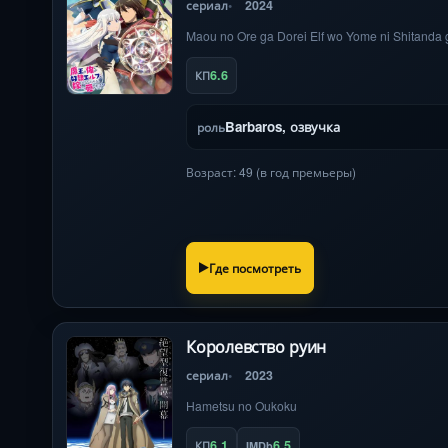
сериал
2024
Maou no Ore ga Dorei Elf wo Yome ni Shitanda 
6.6
КП
Barbaros, озвучка
роль
Возраст: 49 (в год премьеры)
Где посмотреть
Королевство руин
сериал
2023
Hametsu no Oukoku
6.1
6.5
КП
IMDb