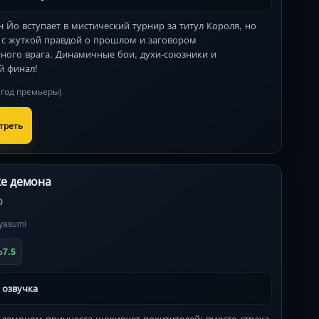
Йо вступает в мистический турнир за титул Короля, но
я с жуткой правдой о прошлом и заговором
ного врага. Динамичные бои, духи-союзники и
й финал!
в год премьеры)
треть
ке демона
0
yasumi
7.5
b
 озвучка
демоном принцесса шокирует похитителей: вместо страха