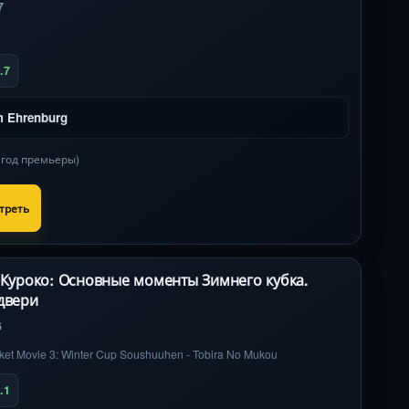
7
.7
m Ehrenburg
в год премьеры)
треть
 Куроко: Основные моменты Зимнего кубка.
двери
6
ket Movie 3: Winter Cup Soushuuhen - Tobira No Mukou
.1