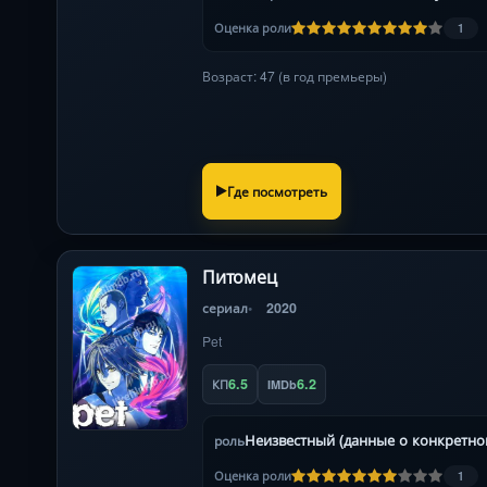
Оценка роли
1
Возраст: 47 (в год премьеры)
Где посмотреть
Питомец
сериал
2020
Pet
6.5
6.2
КП
IMDb
роль
Оценка роли
1