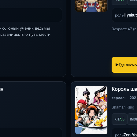
Hyakut
роль
гию, юный ученик ведьмы
Возраст: 47 (
ставницы. Его путь мести
Где посмо
ия
Король ш
сериал
202
Shaman King
7.5
КП
IMD
Zen Yo
роль