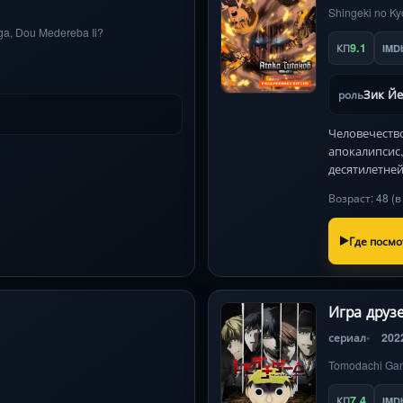
Shingeki no Ky
ga, Dou Medereba Ii?
9.1
КП
IMD
Зик Йе
роль
Человечество
апокалипсис
десятилетне
Возраст: 48 (
Где посмо
Игра друз
сериал
202
Tomodachi Ga
7.4
КП
IMD