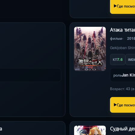
Где посмо
Атака тит
фильм
201
Gekijoban Shin
7.6
КП
IMD
Jan Ki
роль
Возраст: 43 (
Где посмо
а
Судный де