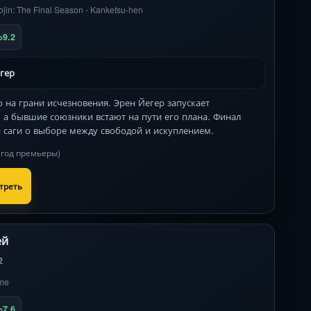
ojin: The Final Season - Kanketsu-hen
9.2
b
гер
 на грани исчезновения. Эрен Йегер запускает
, а бывшие союзники встают на пути его плана. Финал
й саги о выборе между свободой и искуплением.
в год премьеры)
треть
ей
2
me
7.6
b