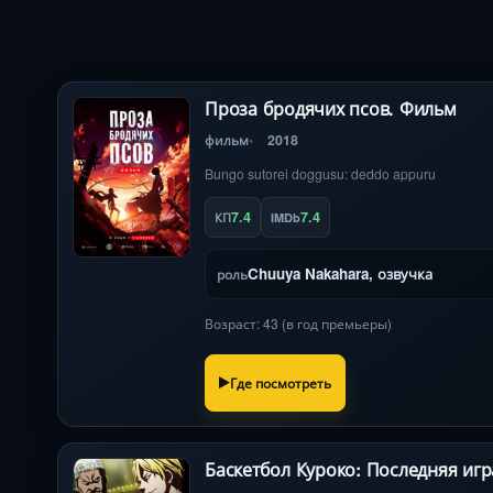
Проза бродячих псов. Фильм
фильм
2018
Bungo sutorei doggusu: deddo appuru
7.4
7.4
КП
IMDb
Chuuya Nakahara, озвучка
роль
Возраст: 43 (в год премьеры)
Где посмотреть
Баскетбол Куроко: Последняя игр