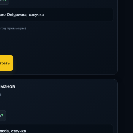
aro Onigawara, озвучка
в год премьеры)
треть
аманов
1
7
b
neda, озвучка