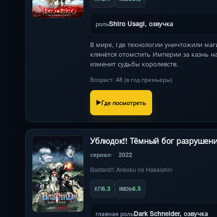
Shiro Usagi, озвучка
роль
В мире, где технологии уничтожили ма
клянётся отомстить Империи за казнь на
изменит судьбы королевств.
Возраст: 48 (в год премьеры)
Где посмотреть
Ублюдок!! Тёмный бог разрушен
сериал
2022
Bastard!!: Ankoku no Hakaishin
6.3
6.5
КП
IMDb
Dark Schneider, озвучка
главная роль