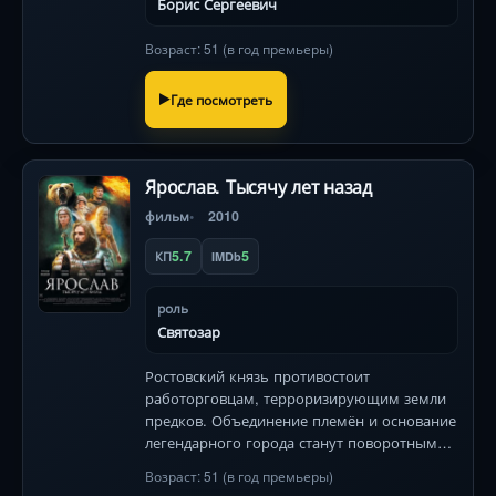
Борис Сергеевич
Возраст: 51 (в год премьеры)
Где посмотреть
Ярослав. Тысячу лет назад
фильм
2010
5.7
5
КП
IMDb
роль
Святозар
Ростовский князь противостоит
работорговцам, терроризирующим земли
предков. Объединение племён и основание
легендарного города станут поворотным
моментом в истории Руси .
Возраст: 51 (в год премьеры)