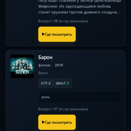
Пётр ищет спасения у лесной целительницы
Февронии. Их зарождающаяся любовь
станет оружием против древнего колдуна,
угрожающего Мурому.
Возраст: 58 (в год премьеры)
Где посмотреть
Барон
фильм
2016
Baron
7.2
7.1
КП
IMDb
роль
Возраст: 57 (в год премьеры)
Где посмотреть