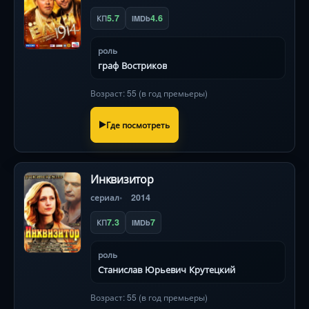
5.7
4.6
КП
IMDb
роль
граф Востриков
Возраст: 55 (в год премьеры)
Где посмотреть
Инквизитор
сериал
2014
7.3
7
КП
IMDb
роль
Станислав Юрьевич Крутецкий
Возраст: 55 (в год премьеры)