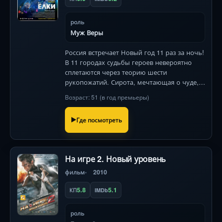
роль
Муж Веры
Россия встречает Новый год 11 раз за ночь!
В 11 городах судьбы героев невероятно
сплетаются через теорию шести
рукопожатий. Сирота, мечтающая о чуде,
таксист влюблённый в поп-диву, бизнесмен
Возраст: 51 (в год премьеры)
на грани расставания — их спасёт только
магия праздника .
Где посмотреть
На игре 2. Новый уровень
фильм
2010
5.8
5.1
КП
IMDb
роль