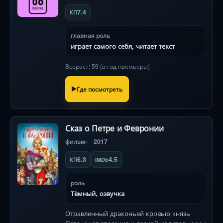
7.4
КП
главная роль
играет самого себя, читает текст
Возраст: 59 (в год премьеры)
Где посмотреть
Сказ о Петре и Февронии
фильм
2017
6.3
4.5
КП
IMDb
роль
Тёмный, озвучка
Отравленный драконьей кровью князь