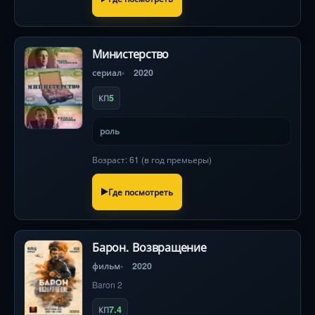
Министерство
сериал
2020
5
КП
роль
Возраст: 61 (в год премьеры)
Где посмотреть
Барон. Возвращение
фильм
2020
Baron 2
7.4
КП