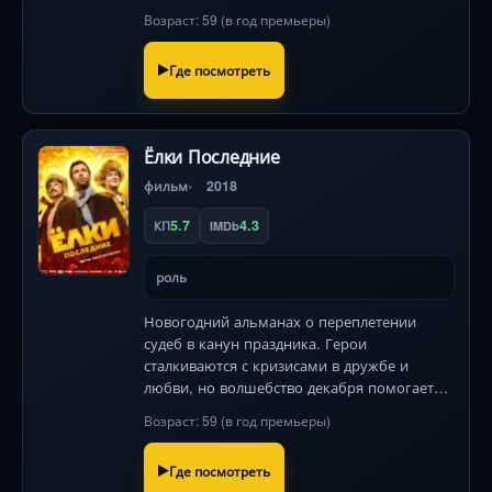
команды, стоящей на грани закрытия.
Возраст: 59 (в год премьеры)
Борьба, триумф и неожиданный вызов
ждут его.
Где посмотреть
Ёлки Последние
фильм
2018
5.7
4.3
КП
IMDb
роль
Новогодний альманах о переплетении
судеб в канун праздника. Герои
сталкиваются с кризисами в дружбе и
любви, но волшебство декабря помогает
найти выход. Звёздный актёрский ансамбль
Возраст: 59 (в год премьеры)
во главе с Ургантом и Светлаковым.
Где посмотреть