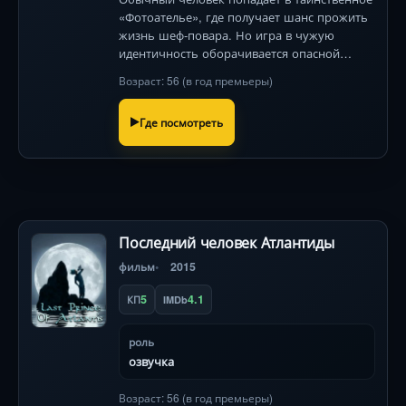
«Фотоателье», где получает шанс прожить
жизнь шеф-повара. Но игра в чужую
идентичность оборачивается опасной
ловушкой между реальностью и фантазией.
Возраст: 56 (в год премьеры)
[149 символов]
Где посмотреть
Последний человек Атлантиды
фильм
2015
5
4.1
КП
IMDb
роль
озвучка
Возраст: 56 (в год премьеры)