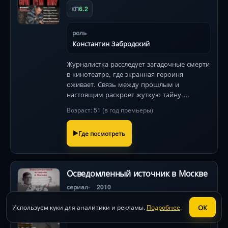
6.2
КП
роль
Константин Забродский
Журналистка расследует загадочные смерти
в кинотеатре, где экранная героиня
оживает. Связь между прошлым и
настоящим раскроет жуткую тайну.
Детектив с мистикой и неожиданными
Возраст: 51 (в год премьеры)
поворотами.
Где посмотреть
Осведомленный источник в Москве
сериал
2010
5.7
КП
ОК
Используем куки для аналитики и рекламы.
Подробнее
.