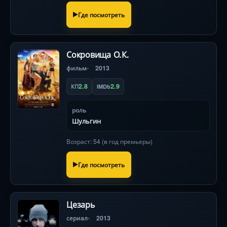
Где посмотреть
Сокровища О.К.
фильм
2013
2.8
2.9
КП
IMDb
роль
Шульгин
Возраст: 54 (в год премьеры)
Где посмотреть
Цезарь
сериал
2013