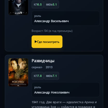
6.5
5.1
КП
IMDb
роль
Александр Васильевич
Возраст: 54 (в год премьеры)
Где посмотреть
Разведчицы
сериал
2013
7.8
7.1
КП
IMDb
роль
Александр Николаевич
1941 год. Две враги — идеалистка Арина и
уголовница Зоя — сойдутся в поединке в