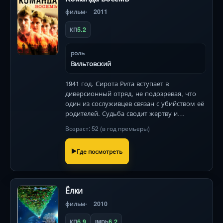
фильм
2011
5.2
КП
роль
Вильтовский
1941 год. Сирота Рита вступает в
диверсионный отряд, не подозревая, что
один из сослуживцев связан с убийством её
родителей. Судьба сводит жертву и
предателя в тылу врага.
Возраст: 52 (в год премьеры)
Где посмотреть
Ёлки
фильм
2010
6.9
6.2
КП
IMDb