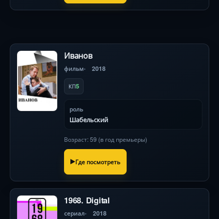
Иванов
фильм
2018
5
КП
роль
Шабельский
Возраст: 59 (в год премьеры)
Где посмотреть
1968. Digital
сериал
2018