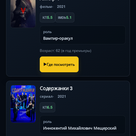
фильм
2021
5.5
5.1
КП
IMDb
роль
Вампир-оракул
Возраст: 62 (в год премьеры)
Где посмотреть
Содержанки 3
сериал
2021
6.5
КП
роль
Иннокентий Михайлович Мещерский