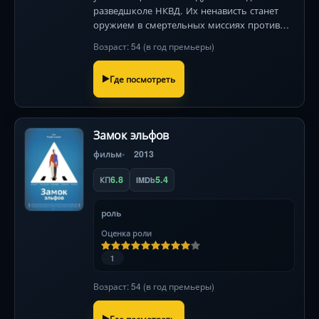
разведшколе НКВД. Их ненависть станет
оружием в смертельных миссиях против
фашистов, где каждая ошибка фатальна.
Возраст: 54 (в год премьеры)
Звезды: Светлана Иванова, Устинова.
Где посмотреть
Замок эльфов
фильм
2013
6.8
5.4
КП
IMDb
роль
Оценка роли
1
Возраст: 54 (в год премьеры)
Где посмотреть