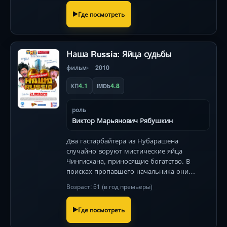
Где посмотреть
Наша Russia: Яйца судьбы
фильм
2010
4.1
4.8
КП
IMDb
роль
Виктор Марьянович Рябушкин
Два гастарбайтера из Нубарашена
случайно воруют мистические яйца
Чингисхана, приносящие богатство. В
поисках пропавшего начальника они
крушат Москву: от элитных квартир до
Возраст: 51 (в год премьеры)
казино, запуская цепь абсурдных событий.
Где посмотреть