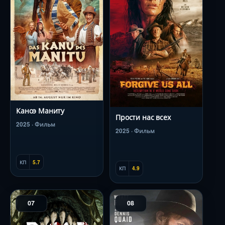
Каноэ Маниту
Прости нас всех
2025 · Фильм
2025 · Фильм
КП
5.7
КП
4.9
07
08