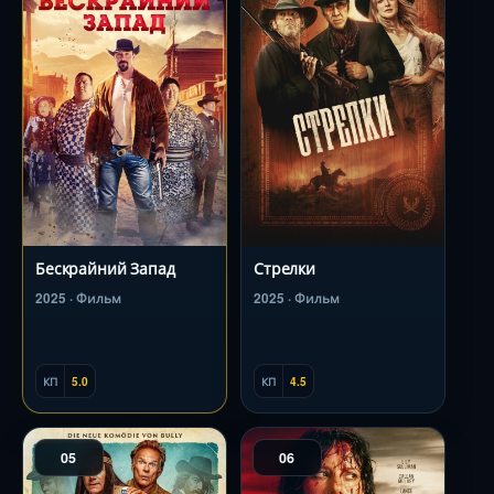
Бескрайний Запад
Стрелки
2025 · Фильм
2025 · Фильм
КП
5.0
КП
4.5
05
06