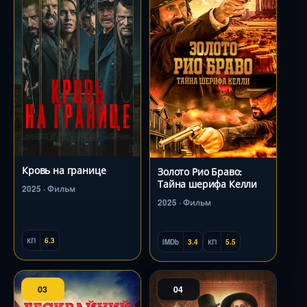
Кровь на границе
Золото Рио Браво:
Тайна шерифа Келли
2025 · Фильм
2025 · Фильм
КП
6.3
IMDb
3.4
КП
5.5
03
04