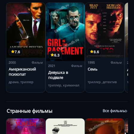
7.6
8.6
6.3
2000
Фильм
1995
Фильм
201
2021
Фильм
Американский
Семь
Дом
Девушка в
психопат
пос
подвале
драма, триллер
триллер, детектив
три
триллер, криминал
Странные фильмы
Все фильмы