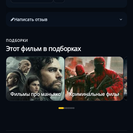
Написать отзыв
ПОДБОРКИ
Этот фильм в подборках
Фильмы про маньяков
Криминальные фильмы
Ф