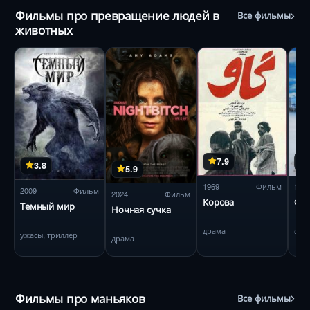
Фильмы про превращение людей в
Все фильмы
животных
7.9
3.8
5.9
1969
Фильм
199
2009
Фильм
2024
Фильм
Корова
Фл
Темный мир
Ночная сучка
драма
фэн
ужасы, триллер
драма
Фильмы про маньяков
Все фильмы