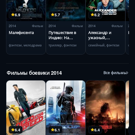
6.9
5.7
6.2
2014
Фильм
2014
Фильм
2014
Фильм
201
Малефисента
Путешествие в
Александр и
Гне
Индию: На
ужасный,
пороге
кошмарный,
фэнтези, мелодрама
триллер, фэнтези
семейный, фэнтези
бессмертия
нехороший,
очень плохой
день
Фильмы боевики 2014
Все фильмы
6.4
6.1
6.4