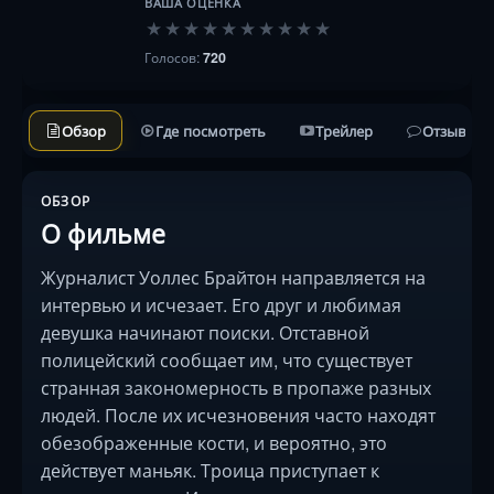
ВАША ОЦЕНКА
★
★
★
★
★
★
★
★
★
★
Голосов:
720
Обзор
Где посмотреть
Трейлер
Отзывы
ОБЗОР
О фильме
Журналист Уоллес Брайтон направляется на
интервью и исчезает. Его друг и любимая
девушка начинают поиски. Отставной
полицейский сообщает им, что существует
странная закономерность в пропаже разных
людей. После их исчезновения часто находят
обезображенные кости, и вероятно, это
действует маньяк. Троица приступает к