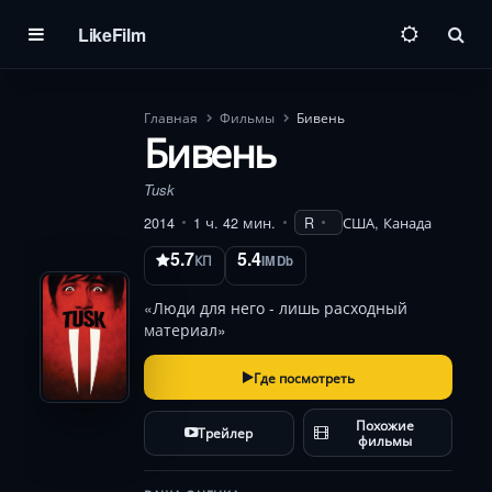
LikeFilm
Пои
Главная
Фильмы
Бивень
Бивень
Tusk
2014
1 ч. 42 мин.
R
США, Канада
5.7
5.4
КП
IMDb
«Люди для него - лишь расходный
материал»
Где посмотреть
Похожие
Трейлер
фильмы