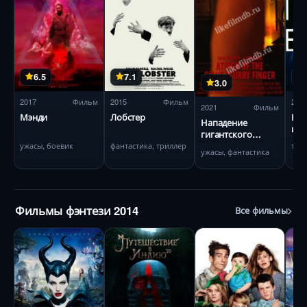
6.5
7.1
3.0
2017
Фильм
2015
Фильм
200
2021
Фильм
Мэнди
Лобстер
Вну
Нападение
им
гигантского
нечёткого пальца
ужасы, боевик
фантастика, триллер
три
ужасы, фантастика
Фильмы фэнтези 2014
Все фильмы