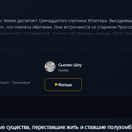
с Земли достигает тринадцатого спутника Юпитера. Высадивши
т, что планета обитаема. Они встречаются со стариком Просс
жают его. Оказывается, это его собственные дочери. Просс р
 Атлантиды, после ее гибели вынужденные переселиться на эт
орое невозможно уничтожить.
Сьюзэн Шоу
Hestia
дборке «Трешовые
Фильм
 существа, переставшие жить и ставшие полузомби