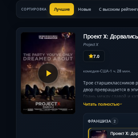
Лучшие
Новые
С высоким рейтинг
СОРТИРОВКА
Проект X: Дорвались
Project X
7.0
комедия
США
1 ч. 28 мин.
•
•
Трое старшеклассников р
двор превращается в эпи
Грань между славой и кат
Читать полностью
ФРАНШИЗА
2
Проект X: До