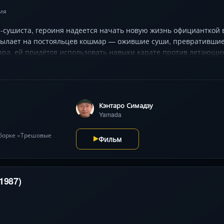
ия
а-сушиста, героиня надеется начать новую жизнь официанткой в
ылает на постояльцев кошмар — ожившие суши, превратившие 
а, ей придётcя использовать навыки карате против летающих 
т экран примитивными, но очаровательными спецэффектами и 
ращая кулинарную тему в феерию абсурдного ужаса и чёрного 
Кэнтаро Симадзу
Yamada
дборке «Трешовые
Фильм
1987)