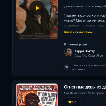
ужасы
,
фантастика
,
комедия
•
Тишину захолустного го
меню? Местные жители. 
головорезов, чьи методы
вытекший мозг обратно 
Читать полностью
вакханалию расчлененки
культового трэша — гимн
В главных ролях
лился реками. Кушанье 
Терри Поттер
Ozzy / 3rd Class Alien
3 голоса за фильм в по
фильмы»
Огненные девы из да
Fire Maidens from Outer Space
5.0