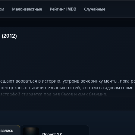
ом
Малоизвестные
Рейтинг IMDB
Случайные
 (2012)
ешают ворваться в историю, устроив вечеринку мечты, пока р
центр хаоса: тысячи незваных гостей, экстази в садовом гном
астрофой стирается под рёв басов и смех безумия.
рвались
Проект ХX