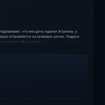
подозревает, что она-дочь гадалки Эстреллы, у
жерри отправляется на кровавую резню. Подруга
и пытается убить Энджи...