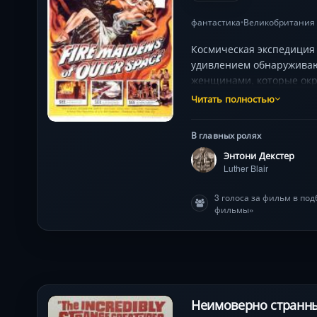
фантастика
Великобритания
•
Космическая экспедиция 
удивлением обнаруживаю
женщинами, которые окру
исчезнувшей цивилизации
Читать полностью
страшное существо, кот
В главных ролях
Энтони Декстер
Luther Blair
3 голоса за фильм в по
фильмы»
Неимоверно странные