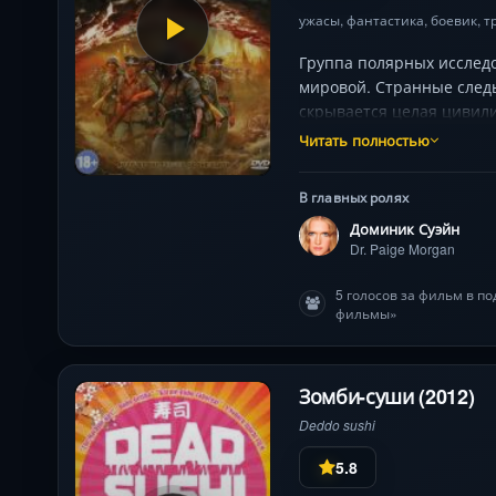
ужасы
,
фантастика
,
боевик
,
т
Группа полярных исслед
мировой. Странные следы
скрывается целая цивили
армия зомбированных со
Читать полностью
свастикой до механическ
последнего кадра. Готов
В главных ролях
Доминик Суэйн
Dr. Paige Morgan
5 голосов за фильм в п
фильмы»
Зомби-суши (2012)
Deddo sushi
5.8