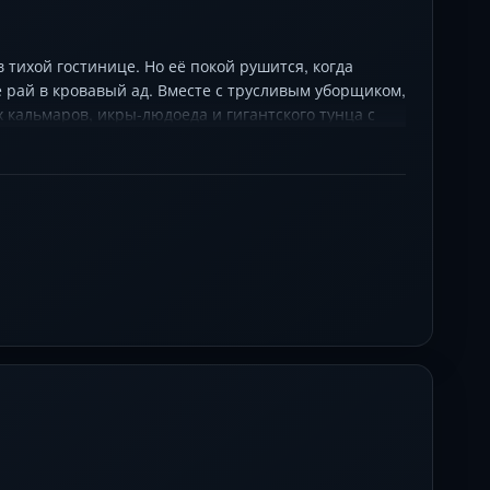
 тихой гостинице. Но её покой рушится, когда
рай в кровавый ад. Вместе с трусливым уборщиком,
кальмаров, икры-людоеда и гигантского тунца с
безумным экшеном от звезды японского боевого
юмора.