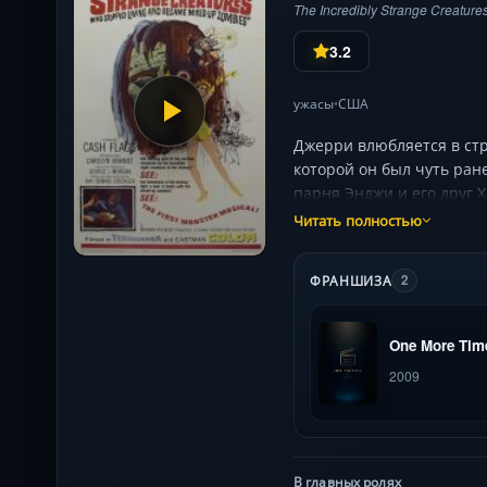
The Incredibly Strange Creatur
3.2
ужасы
США
•
Джерри влюбляется в стр
которой он был чуть ран
парня Энджи и его друг 
Читать полностью
ФРАНШИЗА
2
One More Tim
2009
В главных ролях