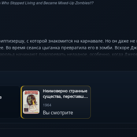
es Who Stopped Living and Became Mixed-Up Zombies!!?
иптизершу, с которой знакомится на карнавале. Но он даже не 
ее. Во время сеанса цыганка превратила его в зомби. Вскоре Д
Харольд начинают подозревать неладное, особенно, когда Джерр
Неимоверно странные
существа, переставшие
e
жить и ставшие
1964
полузомби!!?
Вы смотрите