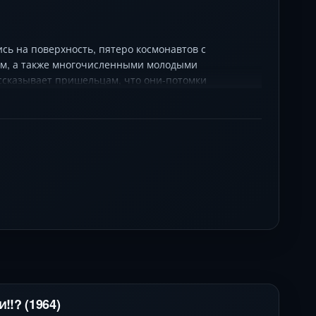
сь на поверхность, пятеро космонавтов с
ом, а также многочисленными молодыми
ассказывает пришельцам, что они-потомки
у планету. Он говорит, что управляет планетой
!!? (1964)