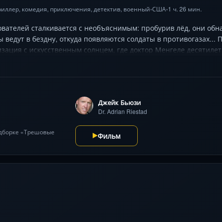
риллер
,
комедия
,
приключения
,
детектив
,
военный
США
1 ч. 26 мин.
•
•
ователей сталкивается с необъяснимым: пробурив лёд, они об
 ведут в бездну, откуда появляются солдаты в противогазах..
зация с искусственным солнцем, где доктор Менгеле десятиле
лдат и киборгизированные технологии готовы к вторжению. Сп
ого кошмара в финале. Джейк Бьюзи блестяще играет двойную 
ьтесь к безумному миксую ужасов, научной фантастики и абсурд
Джейк Бьюзи
Dr. Adrian Riestad
одборке «Трешовые
Фильм