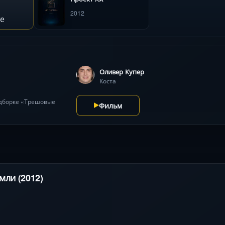
2012
е
Оливер Купер
Коста
одборке «Трешовые
Фильм
мли (2012)