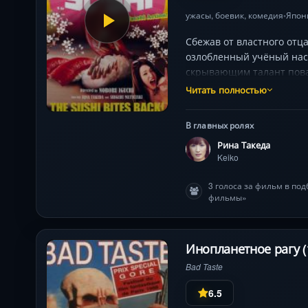
ужасы
,
боевик
,
комедия
Япон
•
Сбежав от властного отц
озлобленный учёный нас
скрывающим талант повар
топором. Фильм взрывае
Читать полностью
кино Рины Такеды, прев
В главных ролях
Рина Такеда
Keiko
3 голоса за фильм в по
фильмы»
Инопланетное рагу (
Bad Taste
6.5