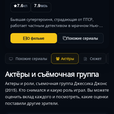
7.6
7.9
КП
IMDb
Бывшая супергероиня, страдающая от ПТСР,
работает частным детективом в мрачном Нью-
Йорке. Её прошлое возвращается в лице
манипулятора, способного контролировать
О фильме
Похожие сериалы
разум. Борьба за свободу становится
смертельной игрой, где …
Похожие сериалы
Актёры
Сюжет
Актёры и съёмочная группа
Актеры и роли, съемочная группа Джессика Джонс
(2015). Кто снимался и какую роль играл. Вы можете
оценить вклад каждого и посмотреть, какие оценки
поставили другие зрители.