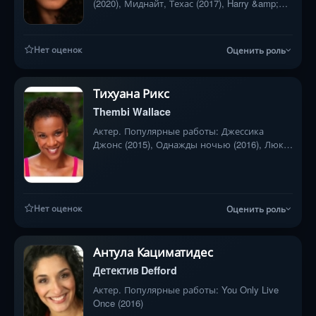
(2020), Миднайт, Техас (2017), Harry &amp;
Meghan: A Royal Romance (2018)
Нет оценок
Оценить роль
Тихуана Рикс
Thembi Wallace
Актер. Популярные работы: Джессика
Джонс (2015), Однажды ночью (2016), Люк
Кейдж (2016)
Нет оценок
Оценить роль
Антула Кациматидес
Детектив Defford
Актер. Популярные работы: You Only Live
Once (2016)