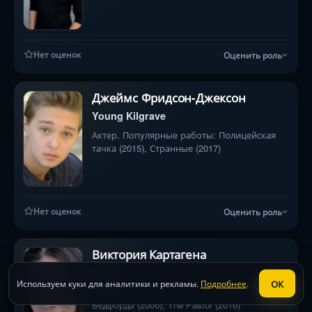
(2014)
Нет оценок
Оценить роль
Джеймс Фридсон-Джексон
Young Kilgrave
Актер. Популярные работы: Полицейская
тачка (2015), Странные (2017)
Нет оценок
Оценить роль
Виктория Картагена
Sonia
ОК
Используем куки для аналитики и рекламы.
Подробнее
.
Актер. Популярные работы: Дневники
Бедфорда (2006), The Pastor (2016)