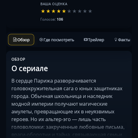
ВАША ОЦЕНКА
★
★
★
★
★
★
★
★
★
★
Голосов:
106
Обзор
Где посмотреть
Трейлер
Факты
ОБЗОР
О сериале
В сердце Парижа разворачивается
головокружительная сага о юных защитниках
города. Обычная школьница и наследник
модной империи получают магические
амулеты, превращающие их в неуязвимых
героев. Но их альтер-эго — лишь часть
головоломки: закрученные любовные письма,
враги-оборотни и тайна, связывающая семьи