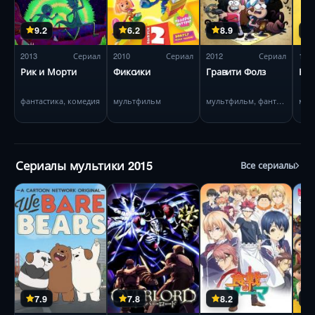
9.2
6.2
8.9
2013
Сериал
2010
Сериал
2012
Сериал
196
Рик и Морти
Фиксики
Гравити Фолз
Ну,
фантастика, комедия
мультфильм
мультфильм, фантастика
Сериалы мультики 2015
Все сериалы
7.9
7.8
8.2