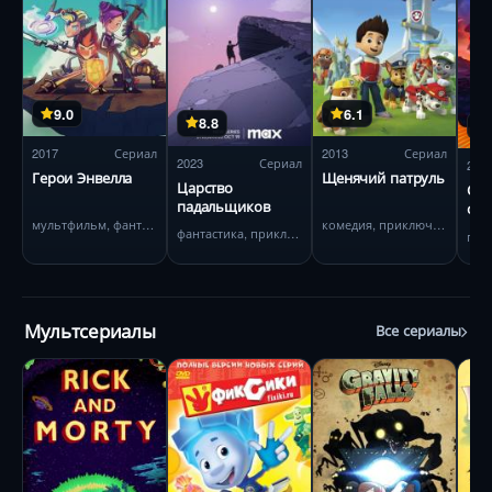
9.0
6.1
8.8
2017
Сериал
2013
Сериал
2023
Сериал
202
Герои Энвелла
Щенячий патруль
Царство
См
падальщиков
сни
мультфильм, фантастика
комедия, приключения
фантастика, приключения
Мультсериалы
Все сериалы