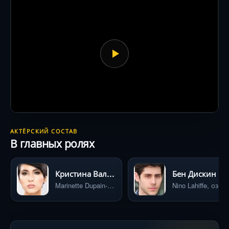
АКТЁРСКИЙ СОСТАВ
В главных ролях
Кристина Валенсуела
Бен Дискин
Marinette Dupain-Cheng / Ladybug / Marinette, озвучка
Nino Lahiff