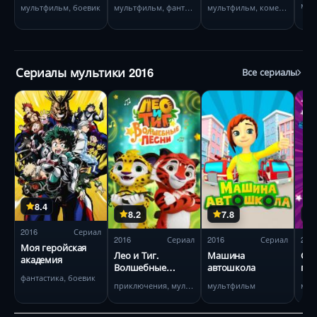
мул
мультфильм, боевик
мультфильм, фантастика
мультфильм, комедия
Сериалы мультики 2016
Все сериалы
8.4
8.2
7.8
2016
Сериал
2016
Сериал
2016
Сериал
201
Моя геройская
Лео и Тиг.
Машина
Ска
академия
Волшебные
автошкола
пат
фантастика, боевик
песни
пес
приключения, мультфильм
мультфильм
мул