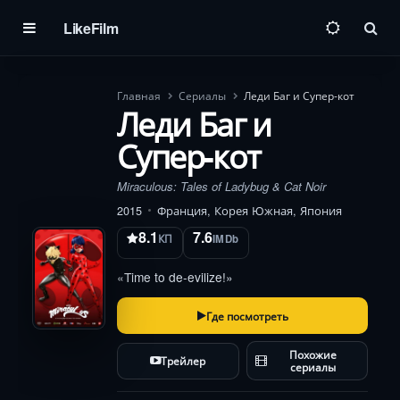
LikeFilm
Пои
Главная
Сериалы
Леди Баг и Супер-кот
Леди Баг и
Супер-кот
Miraculous: Tales of Ladybug & Cat Noir
2015
Франция, Корея Южная, Япония
8.1
7.6
КП
IMDb
«Time to de-evilize!»
Где посмотреть
Похожие
Трейлер
сериалы