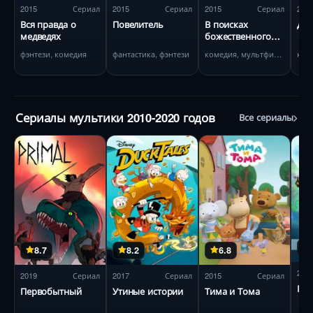
2015
Сериал
2015
Сериал
2015
Сериал
201
Вся правда о
Повелитель
В поисках
Дж
медведях
божественного
рецепта
фэнтези, комедия
фантастика, фэнтези
комедия, мультфильм
Сериалы мультики 2010-2020 годов
Все сериалы
8.7
8.2
6.8
201
2019
Сериал
2017
Сериал
2015
Сериал
Го
Первобытный
Утиные истории
Тима и Тома