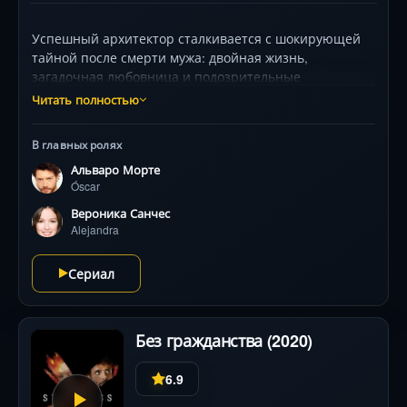
Успешный архитектор сталкивается с шокирующей
тайной после смерти мужа: двойная жизнь,
загадочная любовница и подозрительные
обстоятельства гибели. Расследуя прошлое, она
Читать полностью
погружается в водоворот лжи, где каждое открытие
грозит разрушить её реальность. Захватывающий
В главных ролях
испанский детектив с атмосферными пейзажами
Альваро Морте
Валенсии и визуальной поэзией, снятый создателями
Óscar
«Бумажного дома».
Вероника Санчес
Alejandra
Сериал
Без гражданства (2020)
6.9