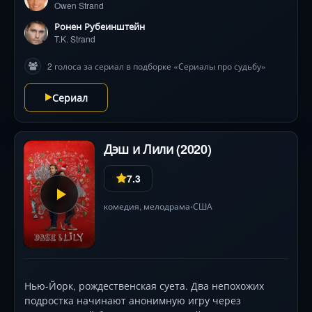
Owen Strand
силе любви и настоящих чувств, которые
преодолевают все преграды.
Ронен Рубеинштейн
T.K. Strand
2 голоса за сериал в подборке «Сериалы про судьбу»
Сериал
Дэш и Лили (2020)
7.3
комедия
,
мелодрама
США
•
Нью-Йорк, рождественская суета. Два непохожих
подростка начинают анонимную игру через