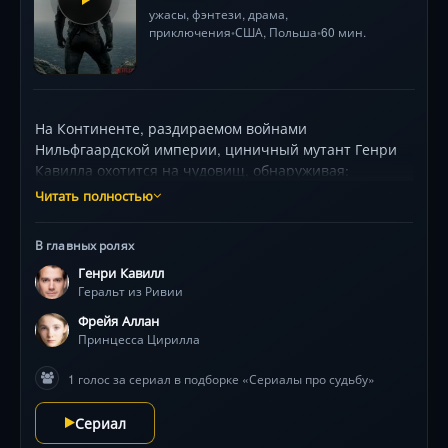
ужасы
,
фэнтези
,
драма
,
приключения
США
, Польша
60 мин.
•
•
На Континенте, раздираемом войнами
Нильфгаардской империи, циничный мутант Генри
Кавилла охотится на чудовищ, обнаруживая:
истинное зло таится в людях. Параллельно горбунья
Читать полностью
Ани Чалотры, став могущественной волшебницей
ценой жертв, втягивается в политические интриги, а
В главных ролях
юная наследница престола Фрейи Аллан скрывается
Генри Кавилл
от армии загадочного Кагыра. Три временные линии
Геральт из Ривии
мастерски сливаются в финале, обнажая магическую
связь героев и оставляя вопрос: уцелеют ли они в
Фрейя Аллан
грядущей битве? Сериал покоряет визуальной
Принцесса Цирилла
мощью — от эпичных схваток серебряным мечом до
1 голос за сериал в подборке «Сериалы про судьбу»
превращений, шокирующих болью .
Сериал