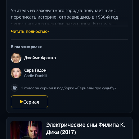
Учитель из захолустного городка получает шанс
переписать историю, отправившись в 1960-й год
через портал в подсобке закусочной. Его цель —
предотвратить роковые выстрелы в Далласе, но
Читать полностью
прошлое яростно сопротивляется, а неожиданная
любовь грозит разрушить все планы. Джеймс Франко
В главных ролях
в роли человека, разрывающегося между долгом и
чувствами, в мини-сериале с атмосферой винтажного
Джеймс Франко
нуара и щемящей мелодрамой.
Сара Гадон
Sadie Dunhill
1 голос за сериал в подборке «Сериалы про судьбу»
Сериал
Электрические сны Филипа К.
Дика (2017)