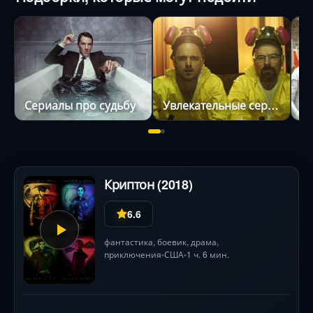
Сериалы про судьбу
Увлекательные сериалы
С
Криптон (2018)
6.6
фантастика
,
боевик
,
драма
,
приключения
США
1 ч. 6 мин.
•
•