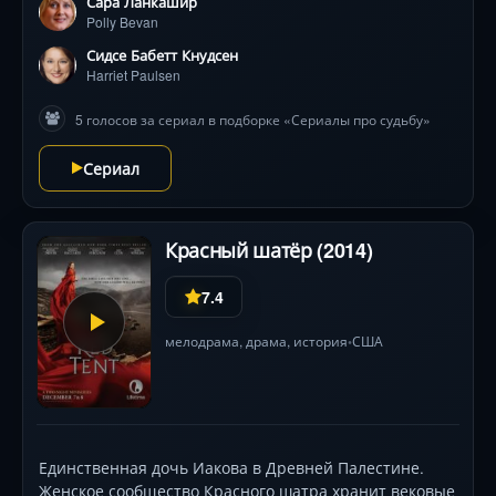
Сара Ланкашир
Polly Bevan
Сидсе Бабетт Кнудсен
Harriet Paulsen
5 голосов за сериал в подборке «Сериалы про судьбу»
Сериал
Красный шатёр (2014)
7.4
мелодрама
,
драма
,
история
США
•
Единственная дочь Иакова в Древней Палестине.
Женское сообщество Красного шатра хранит вековые