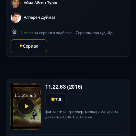
Айча Айсин Туран
Алперен Дуймаз
1 голос за сериал в подборке «Сериалы про судьбу»
Сериал
11.22.63 (2016)
7.9
фантастика
,
триллер
,
мелодрама
,
драма
,
детектив
США
1 ч. 47 мин.
•
•