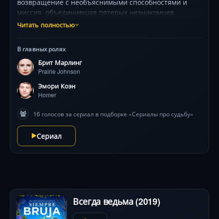
возвращение с необъяснимыми способностями и
миссия, объединившая пятерых незнакомцев.
Слепая девушка, прозревшая в плену безумного
Читать полностью
учёного, раскрывает историю, переплетающую
миры через ритуальные движения. Фантастическая
В главных ролях
сага о вере, измерениях и цене бессмертия, где
Брит Марлинг
каждый поворот — ключ к новой реальности .
Prairie Johnson
Эмори Коэн
Homer
16 голосов за сериал в подборке «Сериалы про судьбу»
Сериал
Всегда ведьма (2019)