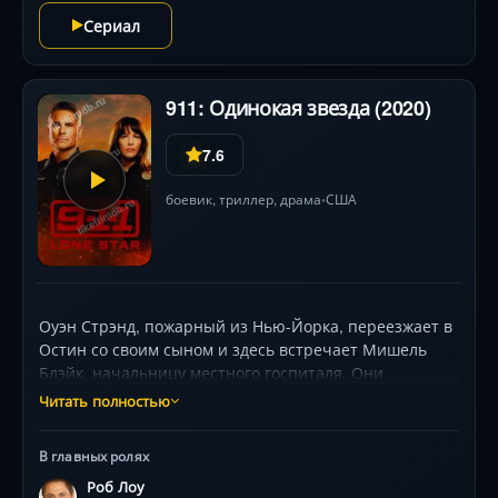
Сериал
911: Одинокая звезда (2020)
7.6
боевик
,
триллер
,
драма
США
•
Оуэн Стрэнд, пожарный из Нью-Йорка, переезжает в
Остин со своим сыном и здесь встречает Мишель
Блэйк, начальницу местного госпиталя. Они
понимают, что их чувства к себе неподдельны, и
Читать полностью
начинают романтические отношения. В их жизни
возникают сложности и испытания, но они
В главных ролях
сражаются за свою любовь и поддерживают друг
Роб Лоу
друга независимо от препятствий. Это история о