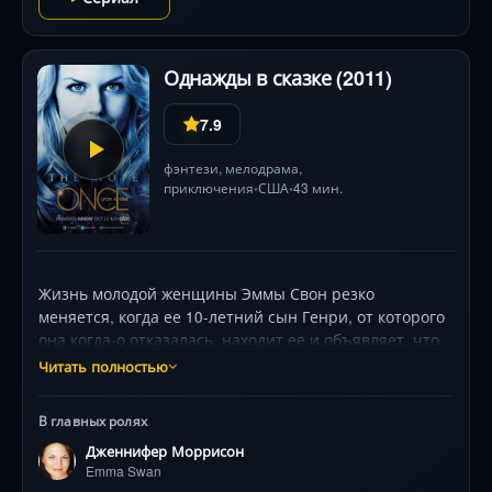
Однажды в сказке (2011)
7.9
фэнтези
,
мелодрама
,
приключения
США
43 мин.
•
•
Жизнь молодой женщины Эммы Свон резко
меняется, когда ее 10-летний сын Генри, от которого
она когда-о отказалась, находит ее и объявляет, что
она дочь Прекрасного Принца и Белоснежки.
Читать полностью
Мальчик проводит маму в сказочный город
Сторибрук, жители которого заколдованы Злой
В главных ролях
Королевы и не помнят своего прошлого. Колдунья
Дженнифер Моррисон
остановила время в волшебной стране, но Эмма
Emma Swan
может оживить сказку.