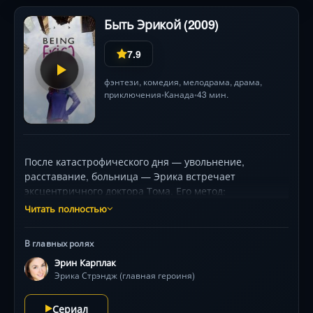
Быть Эрикой (2009)
7.9
фэнтези
,
комедия
,
мелодрама
,
драма
,
приключения
Канада
43 мин.
•
•
После катастрофического дня — увольнение,
расставание, больница — Эрика встречает
эксцентричного доктора Тома. Его метод:
путешествия во времени к ключевым моментам её
Читать полностью
сожалений. Переживая прошлое заново (школьные
провалы, неудачные свидания), она меняет
В главных ролях
восприятие настоящего. Но временные скачки
Эрин Карплак
оборачиваются парадоксами: друг оказывается
Эрика Стрэндж (главная героиня)
лесбиянкой , а незначительные решения —
фатальными. Играя с законами реальности, Эрина
Сериал
Карплюк создаёт трогательный образ, а Майкл Райли