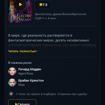
7.5
фантастика
,
драма
Великобритания,
•
США
1 ч. 4 мин.
•
В мире, где реальность растворяется в
фантасмагорических мирах, десять независимых
историй заставляют задуматься: что делает человека
человеком? Британско-американская антология в
Читать полностью
духе «Чёрного зеркала» с Брайаном Крэнстоном и
Ричардом Мэдденом исследует границы технологий,
В главных ролях
иллюзий и этики через призму фантастики Филипа
Ричард Мэдден
Дика. Визитная карточка — визуальный стиль,
Agent Ross
балансирующий между ретрофутуризмом и
киберпанком.
Брайан Крэнстон
Silas
1 голос за сериал в подборке «Сериалы про судьбу»
Сериал