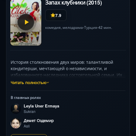
Запах клубники (2015)
7.9
комедия
,
мелодрама
Турция
42 мин.
•
•
История столкновения двух миров: талантливой
кондитерши, мечтающей о независимости, и
избалованного наследника состоятельной семьи. Их
неприязнь перерастает в бурный роман, полный
Читать полностью
случайных встреч, ревности и испытаний, где каждое
решение грозит изменить судьбу. Яркие турецкие
В главных ролях
пейзажи и искрометные диалоги держат в
Leyla Uner Ermaya
напряжении до финала.
Sukran
Демет Оздемир
Asli