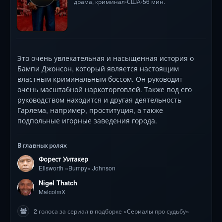
драма
,
криминал
США
56 мин.
•
•
Это очень увлекательная и насыщенная история о
Бампи Джонсон, который является настоящим
властным криминальным боссом. Он руководит
очень масштабной наркоторговлей. Также под его
руководством находится и другая деятельность
Гарлема, например, проституция, а также
подпольные игорные заведения города.
В главных ролях
Форест Уитакер
Ellsworth «Bumpy» Johnson
Nigel Thatch
MalcolmX
2 голоса за сериал в подборке «Сериалы про судьбу»