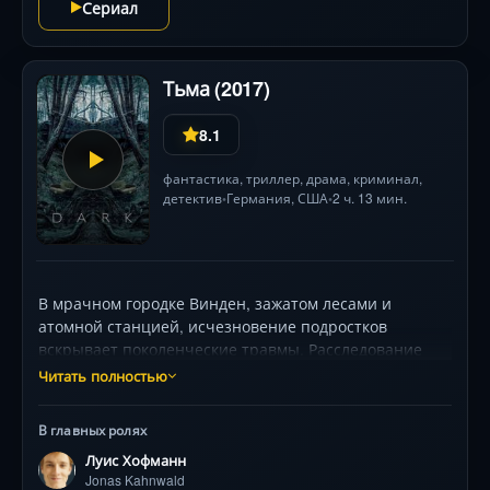
Сериал
Тьма (2017)
8.1
фантастика
,
триллер
,
драма
,
криминал
,
детектив
Германия
,
США
2 ч. 13 мин.
•
•
В мрачном городке Винден, зажатом лесами и
атомной станцией, исчезновение подростков
вскрывает поколенческие травмы. Расследование
ведёт полицейский Ульрих Нильсен (Оливер
Читать полностью
Мазуччи), чей брат пропал 33 года назад, а сын-
старшеклассник Йонас (Луис Хофман) ищет правду о
В главных ролях
самоубийстве отца. Странные звуки из пещер,
Луис Хофманн
червоточины во времени и тайное общество «Sic
Jonas Kahnwald
Mundus» раскрывают лабиринт секретов четырёх