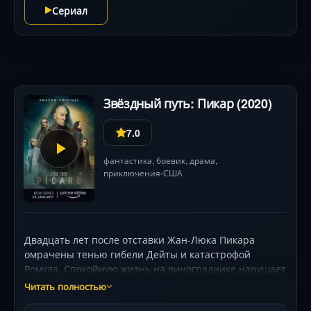
Сериал
Звёздный путь: Пикар (2020)
7.0
фантастика
,
боевик
,
драма
,
приключения
США
•
Двадцать лет после отставки Жан-Люка Пикара
омрачены тенью гибели Дейты и катастрофой
Ромула. Спокойную жизнь на винограднике нарушает
появление таинственной девушки, связанной с
Читать полностью
прошлым адмирала. Её секреты раскрывают