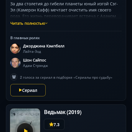
За два столетия до гибели планеты юный изгой Сэг-
Эл (Камерон Кафф) мечтает очистить имя своего
рода. Его жизнь переворачивает встреча с Адамом
Стрэнджем — посланцем из будущего,
Читать полностью
предупреждающим о смертельной опасности.
Тоталитарный Кандор раздирают заговоры, а над
В главных ролях
миром навис Брейниак — коллекционер
Джорджина Кэмпбелл
цивилизаций, угрожающий стереть Супермена из
Лайта-Зод
истории. В союзе с воинственной Лайтой-Зод
(Джорджина Кэмпбелл) и мятежным дедом Вал-Элом
Шон Сайпос
(Иэн Макэлхинни) герой вступает в гонку со
Адам Стрэндж
временем. Захватывающие пейзажи ледяной
2 голоса за сериал в подборке «Сериалы про судьбу»
пустоши, битвы с технологическими кошмарами и
борьба против прогнившей системы — цена
Сериал
спасения будущего Человека из стали.
Ведьмак (2019)
7.3