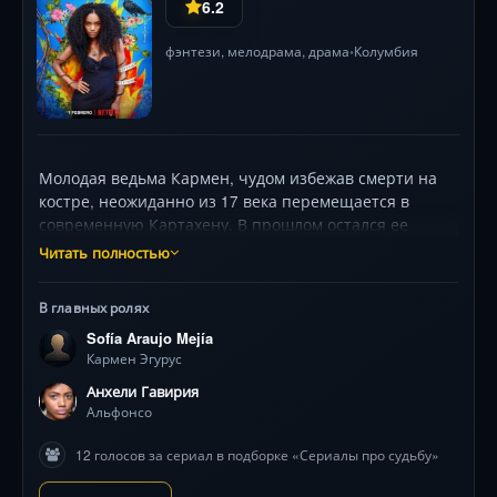
6.2
фэнтези
,
мелодрама
,
драма
Колумбия
•
Молодая ведьма Кармен, чудом избежав смерти на
костре, неожиданно из 17 века перемещается в
современную Картахену. В прошлом остался ее
возлюбленный, и Кармен должна его спасти, но
Читать полностью
сначала ей предстоит освоиться в незнакомом мире
гаджетов, автомобилей, телевизоров и стеклянных
В главных ролях
высоток. Сориентироваться в современном
Sofía Araujo Mejía
пространстве и научиться управлять своими
Кармен Эгурус
способностями ведьме помогают эксцентричные
новые друзья и коллеги по ремеслу.
Анхели Гавирия
Альфонсо
12 голосов за сериал в подборке «Сериалы про судьбу»