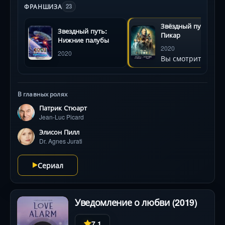
масштабный заговор, вынуждая Пикара собрать
ФРАНШИЗА
23
разношёрстную команду: от бывших офицеров до
пиратов и дрона Борг. Вместе они отправятся к
Звёздный путь:
Звездный путь:
забытым мирам, столкнутся с новой угрозой
Пикар
Нижние палубы
Звёздному Флоту и переосмыслят идеалы будущего.
2020
2020
Патрик Стюарт блистает в роли мудрого, но
Вы смотрите
уязвимого героя, а визуальные эффекты
перезагружают культовую эстетику «Звёздного пути».
В главных ролях
Патрик Стюарт
Jean-Luc Picard
Элисон Пилл
Dr. Agnes Jurati
Сериал
Уведомление о любви (2019)
7.1