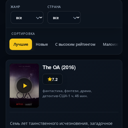
ЖАНР
СТРАНА
СОРТИРОВКА
Лучшие
Новые
С высоким рейтингом
Малоизвестн
The OA (2016)
7.2
фантастика
,
фэнтези
,
драма
,
детектив
США
1 ч. 46 мин.
•
•
Семь лет таинственного исчезновения, загадочное