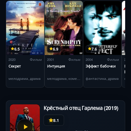
6.5
6.9
7.6
2020
Фильм
2001
Фильм
2004
Фильм
201
Секрет
Интуиция
Эффект бабочки
Ме
реа
мелодрама, драма
мелодрама, комедия
фантастика, драма
Крёстный отец Гарлема (2019)
8.1