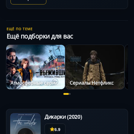
блистает в роли загадочного наставника. Готовьтесь
к визуальной магии ретро-эпох и философским
вопросам: что значит быть собой?
ЕЩЁ ПО ТЕМЕ
Ещё подборки для вас
Атмосферные сериалы
Сериалы Нетфликс
С
Дикарки (2020)
6.9