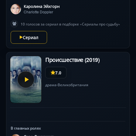
семей. Действие прыгает между 1953, 1986 и 2019
Каролина Эйхгорн
годами, а герои вынуждены выбирать: спасти
Charlotte Doppler
близких или предотвратить апокалипсис. Визитная
10 голосов за сериал в подборке «Сериалы про судьбу»
карточка — гнетущая атмосфера, сложные
временные парадоксы и операторская работа,
Сериал
превращающая дожди и туманы в метафоры рока.
Происшествие (2019)
7.0
драма
Великобритания
•
В главных ролях