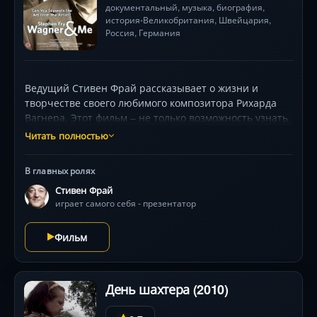
документальный
, музыка,
биография
,
история
Великобритания
, Швейцария,
•
Россия
,
Германия
Ведущий Стивен Фрай рассказывает о жизни и
творчестве своего любимого композитора Рихарда
Вагнера. Этот фильм – не только возможность узнать
о гениальном творце 19 века, понаблюдать за
Читать полностью
процессом подготовки к его спектаклям, заглянув за
кулисы известнейших театров мира, это желание
В главных ролях
разобраться, почему же Вагнер считается одним из
Стивен Фрай
самых спорных композиторов за всю историю
играет самого себя - презентатор
музыки, это попытка ответить на вопрос – можно ли
любить Вагнера, зная правду о его жизни и о том,
Фильм
какое влияние на всю мировую историю оказали его
музыка и его мировоззрение.
День шахтера (2010)