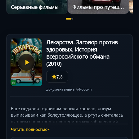
Серьезные фильмы
Фильмы про путешествия
Лекарства. Заговор против
здоровых. История
всероссийского обмана
(2010)
7.3
документальный
Россия
•
Еще недавно героином лечили кашель, опиум
выписывали как болеутоляющее, а ртуть считалась
лучшим средством от венерических заболеваний.
Всего сто лет спустя мы почему-то уверены, что
Читать полностью
теперь на прилавках аптек и в больницах —