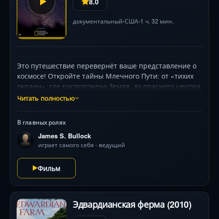
8.0
документальный
США
1 ч. 32 мин.
•
•
Это путешествие перевернёт ваше представление о
космосе! Откройте тайны Млечного Пути: от «тихих
окраин», где расположена Земля, до опасного центра
со сверхмассивной чёрной дырой. Узнайте, как пыль
Читать полностью
и газ превращаются в звёзды, почему тёмная
материя невидимо управляет Галактикой и как
В главных ролях
выглядит грядущее столкновение с Андромедой.
James S. Bullock
Потрясающая графика Hubble и симуляции NASA
играет самого себя - ведущий
перенесут вас в эпицентр космических катаклизмов.
Главный вопрос: есть ли шанс на жизнь в других
Фильм
уголках этого звёздного гиганта? Ответ — в огненном
танце туманностей и взрывах сверхновых.
Эдвардианская ферма (2010)