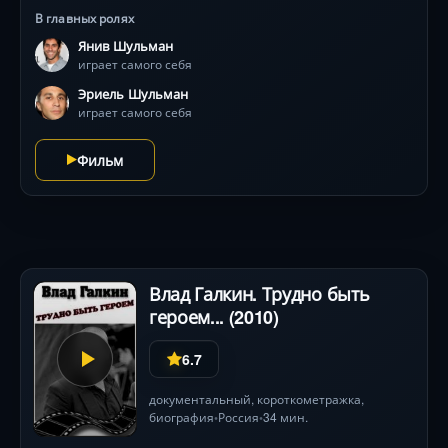
усомниться в любой онлайн-истории .
В главных ролях
Янив Шульман
играет самого себя
Эриель Шульман
играет самого себя
Фильм
Влад Галкин. Трудно быть
героем... (2010)
6.7
документальный
, короткометражка,
биография
Россия
34 мин.
•
•