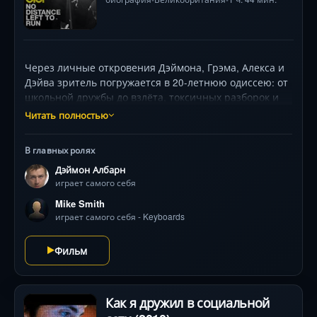
Через личные откровения Дэймона, Грэма, Алекса и
Дэйва зритель погружается в 20-летнюю одиссею: от
школьной дружбы до взлёта, токсичных разборок и
творческого выгорания. Режиссёры виртуозно
Читать полностью
сочетают концертные взрывы в Гайд-парке с
камерными диалогами — вот Албарн плачет у рояля,
В главных ролях
вот Коксон признаётся в ненависти к славе, вот
Дэймон Албарн
басист Джеймс иронизирует над «кокаиновыми
играет самого себя
годами». Без пафоса и прикрас показаны ключевые
точки: война с Oasis, уход гитариста, реабилитация.
Mike Smith
Фильм-катарсис, где финальные аккорды «Tender»
играет самого себя - Keyboards
становятся гимном примирения .
Фильм
Как я дружил в социальной