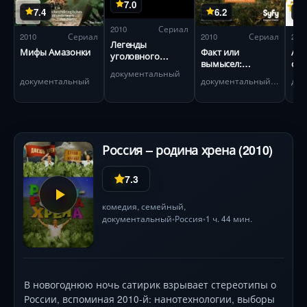
7.0
7.4
6.2
2010
Сериал
2010
Сериал
2010
Сериал
201
Легенды
Мифы Амазонки
Факт или
Аме
уголовного
вымысел:
о н
розыска
документальный
Паранормальные
документальный
документальный, реальное ТВ
явления
Россия – родина хрена (2010)
7.3
комедия
,
семейный
,
документальный
Россия
1 ч. 44 мин.
•
•
В новогоднюю ночь сатирик взрывает стереотипы о
России, вспоминая 2010-й: нанотехнологии, выборы