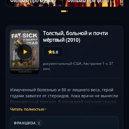
Фильмы про музыку
Фильмы про фотографов
Толстый, больной и почти
мёртвый (2010)
8.0
документальный
США
,
Австралия
1 ч. 37
•
•
мин.
Измученный болезнью и 50 кг лишнего веса, герой
годами зависел от стероидов, пока врачи не вынесли
безрадостный прогноз. В последней попытке спасти
себя он совершает радикальный шаг: отказывается
Читать полностью
от лекарств, покупает соковыжималку и с оператором
отправляется в экстремальное путешествие по
ФРАНШИЗА
2
американским трассам. 60 дней — только соки из