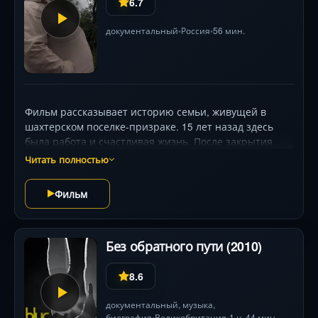
6.7
документальный
Россия
56 мин.
•
•
Фильм рассказывает историю семьи, живущей в
шахтерском поселке-призраке. 15 лет назад здесь
была работа и счастливая жизнь. После закрытия
шахты, остались только старые бараки, горы
Читать полностью
переработанной земли и ненужные люди,
потерявшие смысл в жизни. Возможно ли выжить в
Фильм
таких условиях и не опуститься еще ниже, когда
стираются все нравственные границы?
Без обратного пути (2010)
8.6
документальный
, музыка,
биография
Великобритания
1 ч. 44 мин.
•
•