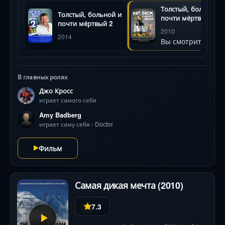
овощей и зелени, никакой твердой пищи. Камера
Толстый, больной и
Толстый, больной и
фиксирует каждый шаг этой опасной трансформации,
почти мёртвый
почти мёртвый 2
где дорога становится метафорой борьбы за жизнь, а
2010
2014
встречи с незнакомцами — проверкой силы духа.
Вы смотрите
Главный вопрос: сможет ли организм исцелить себя,
когда медицина бессильна?
В главных ролях
Джо Кросс
играет самого себя
Amy Badberg
играет саму себя - Doctor
Фильм
Самая дикая мечта (2010)
7.3