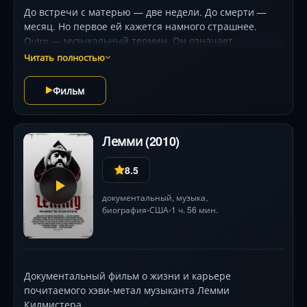
До встречи с матерью — две недели. До смерти —
месяц. Но первое ей кажется намного страшнее.
Outro — музыкальный термин. Он означает
завершение произведения, знак конца. Фильм
Читать полностью
рассказывает о последних месяцах жизни девушки,
больной раком. О том, как она готовится к своему
Фильм
уходу и пытается решить самый главный, не
решенный в своей жизни вопрос — отношения с
собственной мамой. В фильме они встречаются, и это
Лемми (2010)
их первая встреча за долгие годы жизни порознь.
8.5
документальный
, музыка,
биография
США
1 ч. 56 мин.
•
•
Документальный фильм о жизни и карьере
почитаемого хэви-метал музыканта Лемми
Килмистера.