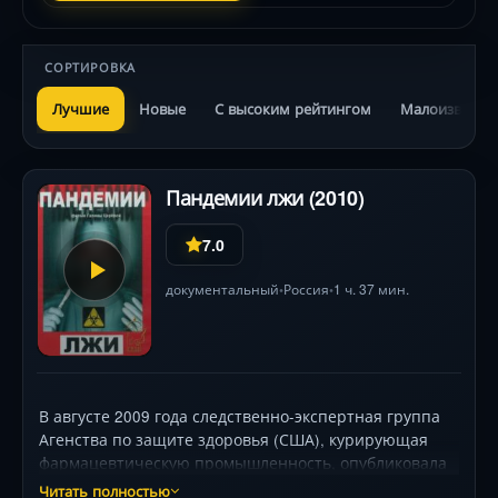
СОРТИРОВКА
Лучшие
Новые
С высоким рейтингом
Малоизвестн
Пандемии лжи (2010)
7.0
документальный
Россия
1 ч. 37 мин.
•
•
В августе 2009 года следственно-экспертная группа
Агенства по защите здоровья (США), курирующая
фармацевтическую промышленность, опубликовала
документы, раскрывающие диверсионную
Читать полностью