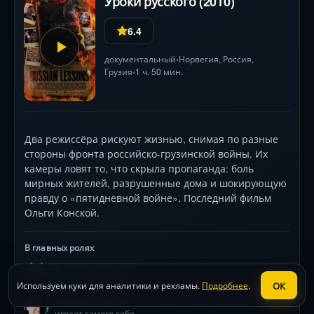
Уроки русского (2010)
6.4
документальный
Норвегия,
Россия
,
•
Грузия
1 ч. 50 мин.
•
Два режиссёра рискуют жизнью, снимая по разные
стороны фронта российско-грузинской войны. Их
камеры ловят то, что скрыла пропаганда: боль
мирных жителей, разрушенные дома и шокирующую
правду о «пятидневной войне». Последний фильм
Ольги Конской.
В главных ролях
Виссарион Аплиаа
играет самого себя
ОК
Используем куки для аналитики и рекламы.
Подробнее
.
Валерий Гергиев
играет самого себя