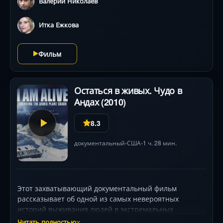
Валерий Николаев
Итка Ежкова
Фильм
Остаться в живых. Чудо в
Андах (2010)
8.3
документальный
США
1 ч. 28 мин.
•
•
Этот захватывающий документальный фильм
рассказывает об одной из самых невероятных
историй выживания людей в экстремальных
ситуациях, о непреодолимом желании жить, о
Читать полностью