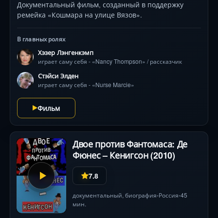
этническом оружии, о нано-технологиях, о мутациях,
Документальный фильм, созданный в поддержку
которые происходят с животными и людьми, а также
ремейка «Кошмара на улице Вязов».
о новой неизвестной болезни «маргелонов»,
поразившую уже миллионы людей. Вы увидите, какие
В главных ролях
эксперименты проводились над ничего не
подозревающим гражданским населением планеты
Хэзер Лэнгенкэмп
играет саму себя - «Nancy Thompson» / рассказчик
лишь с одной целью — подчинить волю человека и
сократить население планеты.
Стэйси Элден
играет саму себя - «Nurse Marcie»
Фильм
Двое против Фантомаса: Де
Фюнес – Кенигсон (2010)
7.8
документальный
,
биография
Россия
45
•
•
мин.