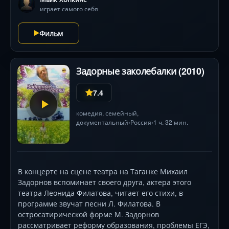
закате. При участии легенд экстремального катания
играет самого себя
— от Агассиза до Семенюка — но главный герой
здесь сам байк, чья «жизнь» завершается
Фильм
неожиданным перерождением. 47 минут чистого
кинематографического адреналина.
Задорные заколебалки (2010)
7.4
комедия
,
семейный
,
документальный
Россия
1 ч. 32 мин.
•
•
В концерте на сцене театра на Таганке Михаил
Задорнов вспоминает своего друга, актера этого
театра Леонида Филатова, читает его стихи, в
программе звучат песни Л. Филатова. В
остросатирической форме М. Задорнов
рассматривает реформу образования, проблемы ЕГЭ,