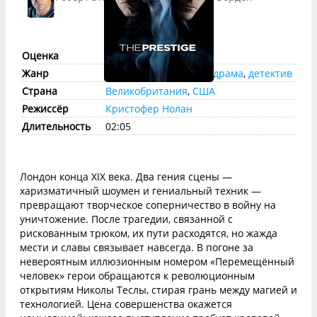
Оценка
imdb:
8.5
КП:
8.5
Жанр
фантастика
,
триллер
,
драма
,
детектив
Страна
Великобритания
,
США
Режиссёр
Кристофер Нолан
Длительность
02:05
Лондон конца XIX века. Два гения сцены —
харизматичный шоумен и гениальный техник —
превращают творческое соперничество в войну на
уничтожение. После трагедии, связанной с
рискованным трюком, их пути расходятся, но жажда
мести и славы связывает навсегда. В погоне за
невероятным иллюзионным номером «Перемещённый
человек» герои обращаются к революционным
открытиям Николы Теслы, стирая грань между магией и
технологией. Цена совершенства окажется