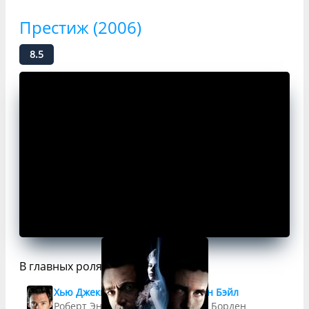
Престиж (2006)
8.5
В главных ролях
Хью Джекман
Кристиан Бэйл
Роберт Энджиер
Альфред Борден